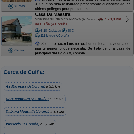
XIX que ha sido restaurada preservando el encanto de las
8 Fotos
aldeas gallegas para prestar el s ...
Casa Da Maestra
Vivienda turística en
Rianxo
a
29,8 km
(A Coruña)
de Cuiña (A Coruña)
6-10+2 plazas
30 €
111 km de A Coruña
Si quiere hacer turismo rural en un lugar muy cerca del
mar tenemos lo que necesita. Se trata de una casa de
7 Fotos
principios del siglo XX, comple ...
Cerca de Cuiña:
As Maroñas
(A Coruña)
a 3,5 km
Cabanamoura
(A Coruña)
a 3,8 km
Cabana Moura
(A Coruña)
a 3,8 km
Vilaserío
(A Coruña)
a 3,8 km