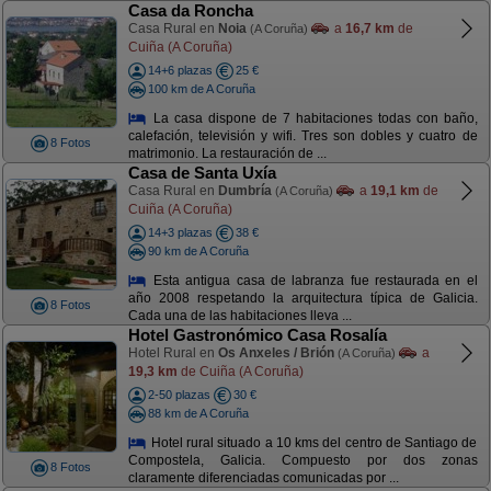
Casa da Roncha
Casa Rural en
Noia
a
16,7 km
de
(A Coruña)
Cuiña (A Coruña)
14+6 plazas
25 €
100 km de A Coruña
La casa dispone de 7 habitaciones todas con baño,
calefación, televisión y wifi. Tres son dobles y cuatro de
8 Fotos
matrimonio. La restauración de ...
Casa de Santa Uxía
Casa Rural en
Dumbría
a
19,1 km
de
(A Coruña)
Cuiña (A Coruña)
14+3 plazas
38 €
90 km de A Coruña
Esta antigua casa de labranza fue restaurada en el
año 2008 respetando la arquitectura típica de Galicia.
8 Fotos
Cada una de las habitaciones lleva ...
Hotel Gastronómico Casa Rosalía
Hotel Rural en
Os Anxeles / Brión
a
(A Coruña)
19,3 km
de Cuiña (A Coruña)
2-50 plazas
30 €
88 km de A Coruña
Hotel rural situado a 10 kms del centro de Santiago de
Compostela, Galicia. Compuesto por dos zonas
8 Fotos
claramente diferenciadas comunicadas por ...