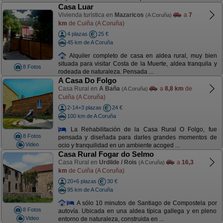
Casa Luar
Vivienda turística en
Mazaricos
a
7
(A Coruña)
km
de Cuiña (A Coruña)
4 plazas
25 €
45 km de A Coruña
Alquiler completo de casa en aldea rural, muy bien
situada para visitar Costa de la Muerte, aldea tranquila y
8 Fotos
rodeada de naturaleza. Pensada ...
A Casa Do Folgo
Casa Rural en
A Baña
a
8,8 km
de
(A Coruña)
Cuiña (A Coruña)
2-14+3 plazas
24 €
100 km de A Coruña
La Rehabilitación de la Casa Rural O Folgo, fue
8 Fotos
pensada y diseñada para darles grandes momentos de
Video
ocio y tranquilidad en un ambiente acoged ...
Casa Rural Fogar do Selmo
Casa Rural en
Urdilde / Rois
a
16,3
(A Coruña)
km
de Cuiña (A Coruña)
20+6 plazas
30 €
95 km de A Coruña
A sólo 10 minutos de Santiago de Compostela por
8 Fotos
autovía. Ubicada en una aldea típica gallega y en pleno
Video
entorno de naturaleza, construida en ...