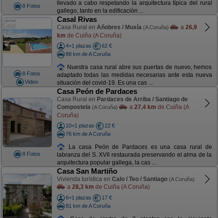
llevado a cabo respetando la arquitectura típica del rural
8 Fotos
gallego, tanto en la edificación ...
Casal Rivas
Casa Rural en
Añobres / Muxía
a
26,9
(A Coruña)
km
de Cuiña (A Coruña)
4+1 plazas
62 €
88 km de A Coruña
Nuestra casa rural abre sus puertas de nuevo, hemos
8 Fotos
adaptado todas las medidas necesarias ante esta nueva
Video
situación del covid-19. Es una cas ...
Casa Peón de Pardaces
Casa Rural en
Pardaces de Arriba / Santiago de
Compostela
a
27,4 km
de Cuiña (A
(A Coruña)
Coruña)
10+1 plazas
22 €
76 km de A Coruña
La casa Peón de Pardaces es una casa rural de
8 Fotos
labranza del S. XVII restaurada preservando el alma de la
arquitectura popular gallega, la cas ...
Casa San Martiño
Vivienda turística en
Calo / Teo / Santiago
(A Coruña)
a
28,3 km
de Cuiña (A Coruña)
6+1 plazas
17 €
81 km de A Coruña