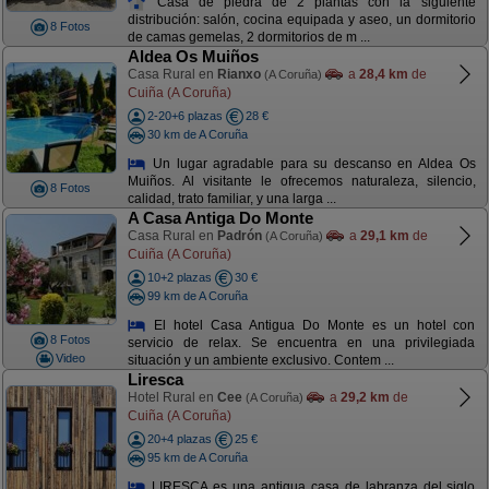
Casa de piedra de 2 plantas con la siguiente
distribución: salón, cocina equipada y aseo, un dormitorio
8 Fotos
de camas gemelas, 2 dormitorios de m ...
Aldea Os Muiños
Casa Rural en
Rianxo
a
28,4 km
de
(A Coruña)
Cuiña (A Coruña)
2-20+6 plazas
28 €
30 km de A Coruña
Un lugar agradable para su descanso en Aldea Os
Muiños. Al visitante le ofrecemos naturaleza, silencio,
8 Fotos
calidad, trato familiar, y una larga ...
A Casa Antiga Do Monte
Casa Rural en
Padrón
a
29,1 km
de
(A Coruña)
Cuiña (A Coruña)
10+2 plazas
30 €
99 km de A Coruña
El hotel Casa Antigua Do Monte es un hotel con
8 Fotos
servicio de relax. Se encuentra en una privilegiada
Video
situación y un ambiente exclusivo. Contem ...
Liresca
Hotel Rural en
Cee
a
29,2 km
de
(A Coruña)
Cuiña (A Coruña)
20+4 plazas
25 €
95 km de A Coruña
LIRESCA es una antigua casa de labranza del siglo