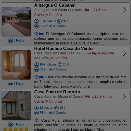
casa rural restaurada con toda ...
Albergue O Cabanel
Albergue en
A Grixa
a
24,5 km
de
(A Coruña)
Cuiña (A Coruña)
2-16 plazas
26 €
85 km de A Coruña
El Albergue O Cabanel es una típica casa rural
gallega que se ha acondicionado como albergue pera
8 Fotos
manteniendo la esencia del rural gallego. ...
Hotel Rústico Casa do Vento
Casa Rural en
Baio / Zas
a
24,5 km
(A Coruña)
de Cuiña (A Coruña)
16+4 plazas
26 €
60 km de A Coruña
Casa con mucho encanto que dispone de un total
de 7 habitaciones dobles, todas con un amplio cuarto de
8 Fotos
baño, televisión, radio y teléfono. E ...
Casa Paco de Riotorto
Casa Rural en
Muxía
a
25,8 km
de
(A Coruña)
Cuiña (A Coruña)
12 plazas
18 €
75 km de A Coruña
Casa Rural situada en un entorno priveligiado en
8 Fotos
pleno corazón da costa da morte a menos de cinco
minutos de la playa de Lago en Muxia. Disp ...