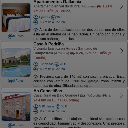
Apartamentos Gallaecia
Apartamento en
Val do Dubra
a
21,8
(A Coruña)
km
de Cuiña (A Coruña)
4 plazas
36 €
55 km de A Coruña
Ático de dos habitaciones con dos baños, uno de ellos
está en el interior de la habitación. Un baño con ducha y
8 Fotos
otro con bañera, todas las e ...
Casa A Pedriña
Vivienda turística en
Ames / Santiago de
Compostela
a
24,3 km
de Cuiña (A
(A Coruña)
Coruña)
8+2 plazas
20 €
65 km de A Coruña
Preciosa casa de 140 m2 con piscina privada, finca
8 Fotos
cerrada con jardín de 1200 m2, garaje, zona infantil y
barbacoa de obra. Situada estratég ...
As Canceliñas
Casa Rural en
Baio Grande / Zas
a
(A Coruña)
24,4 km
de Cuiña (A Coruña)
4-10 plazas
30 €
60 km de A Coruña
As Canceliñas es el alojamiento ideal si lo que buscas
es comodidad, tranquilidad y desconexión. Una preciosa
8 Fotos