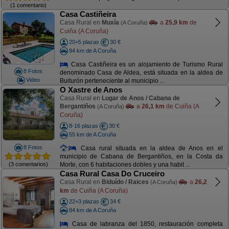
(1 comentario)
Casa Castiñeira
Casa Rural en
Muxía
a
25,9 km
de
(A Coruña)
Cuiña (A Coruña)
20+5 plazas
30 €
94 km de A Coruña
Casa Castiñeira es un alojamiento de Turismo Rural
8 Fotos
denominado Casa de Aldea, está situada en la aldea de
Video
Buiturón perteneciente al municipio ...
O Xastre de Anos
Casa Rural en
Lugar de Anos / Cabana de
Bergantiños
a
26,1 km
de Cuiña (A
(A Coruña)
Coruña)
8-16 plazas
30 €
55 km de A Coruña
8 Fotos
Casa rural situada en la aldea de Anos en el
municipio de Cabana de Bergantiños, en la Costa da
(3 comentarios)
Morte, con 6 habitaciones dobles y una habit ...
Casa Rural Casa Do Cruceiro
Casa Rural en
Biduído / Raices
a
26,2
(A Coruña)
km
de Cuiña (A Coruña)
22+3 plazas
34 €
84 km de A Coruña
Casa de labranza del 1850, restauración completa