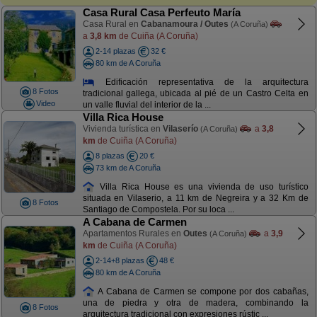
Casa Rural Casa Perfeuto María
Casa Rural en
Cabanamoura / Outes
(A Coruña)
a
3,8 km
de Cuiña (A Coruña)
2-14 plazas
32 €
80 km de A Coruña
Edificación representativa de la arquitectura
8 Fotos
tradicional gallega, ubicada al pié de un Castro Celta en
Video
un valle fluvial del interior de la ...
Villa Rica House
Vivienda turística en
Vilaserío
a
3,8
(A Coruña)
km
de Cuiña (A Coruña)
8 plazas
20 €
73 km de A Coruña
Villa Rica House es una vivienda de uso turístico
situada en Vilaserio, a 11 km de Negreira y a 32 Km de
8 Fotos
Santiago de Compostela. Por su loca ...
A Cabana de Carmen
Apartamentos Rurales en
Outes
a
3,9
(A Coruña)
km
de Cuiña (A Coruña)
2-14+8 plazas
48 €
80 km de A Coruña
A Cabana de Carmen se compone por dos cabañas,
una de piedra y otra de madera, combinando la
8 Fotos
arquitectura tradicional con expresiones rústic ...