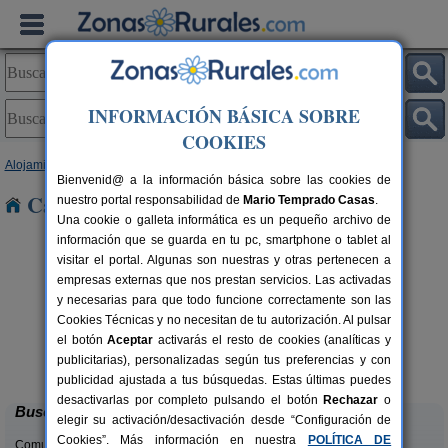
INFORMACIÓN BÁSICA SOBRE
COOKIES
Alojamientos
>
Galicia
>
A Coruña
> Cuiña
Bienvenid@ a la información básica sobre las cookies de
Casas Rurales cerca de Cuiña
nuestro portal responsabilidad de
Mario Temprado Casas
.
Una cookie o galleta informática es un pequeño archivo de
información que se guarda en tu pc, smartphone o tablet al
visitar el portal. Algunas son nuestras y otras pertenecen a
empresas externas que nos prestan servicios. Las activadas
y necesarias para que todo funcione correctamente son las
Cookies Técnicas y no necesitan de tu autorización. Al pulsar
el botón
Aceptar
activarás el resto de cookies (analíticas y
Casa de Casal
rs.
20 pers.
publicitarias), personalizadas según tus preferencias y con
 €
30 €
Boqueixón (A Coruña)
desde
publicidad ajustada a tus búsquedas. Estas últimas puedes
desactivarlas por completo pulsando el botón
Rechazar
o
Buscar
elegir su activación/desactivación desde “Configuración de
Cookies”. Más información en nuestra
POLÍTICA DE
Comunidades: