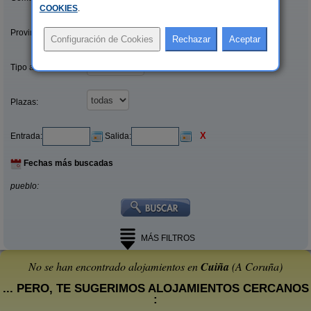
COOKIES
.
Provincias/Islas:
Tipo alquiler:
Plazas:
X
Entrada:
Salida:
Fechas más buscadas
pueblo:
MÁS FILTROS
No se han encontrado alojamientos en
Cuiña
(A Coruña)
... PERO, TE SUGERIMOS ALOJAMIENTOS CERCANOS
: