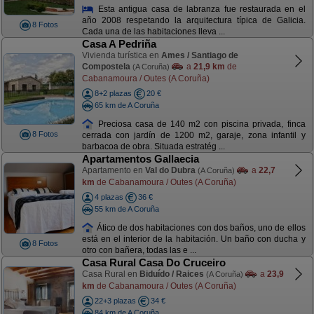
Esta antigua casa de labranza fue restaurada en el
año 2008 respetando la arquitectura típica de Galicia.
8 Fotos
Cada una de las habitaciones lleva ...
Casa A Pedriña
Vivienda turística en
Ames / Santiago de
Compostela
a
21,9 km
de
(A Coruña)
Cabanamoura / Outes (A Coruña)
8+2 plazas
20 €
65 km de A Coruña
Preciosa casa de 140 m2 con piscina privada, finca
8 Fotos
cerrada con jardín de 1200 m2, garaje, zona infantil y
barbacoa de obra. Situada estratég ...
Apartamentos Gallaecia
Apartamento en
Val do Dubra
a
22,7
(A Coruña)
km
de Cabanamoura / Outes (A Coruña)
4 plazas
36 €
55 km de A Coruña
Ático de dos habitaciones con dos baños, uno de ellos
está en el interior de la habitación. Un baño con ducha y
8 Fotos
otro con bañera, todas las e ...
Casa Rural Casa Do Cruceiro
Casa Rural en
Biduído / Raices
a
23,9
(A Coruña)
km
de Cabanamoura / Outes (A Coruña)
22+3 plazas
34 €
84 km de A Coruña