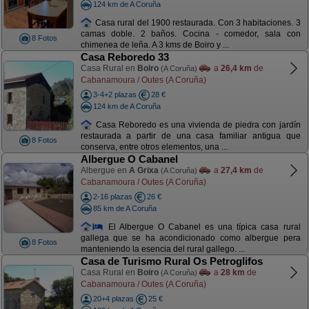
124 km de A Coruña
Casa rural del 1900 restaurada. Con 3 habitaciones. 3
camas doble. 2 baños. Cocina - comedor, sala con
8 Fotos
chimenea de leña. A 3 kms de Boiro y ...
Casa Reboredo 33
Casa Rural en
Boiro
a
26,4 km
de
(A Coruña)
Cabanamoura / Outes (A Coruña)
3-4+2 plazas
28 €
124 km de A Coruña
Casa Reboredo es una vivienda de piedra con jardín
restaurada a partir de una casa familiar antigua que
8 Fotos
conserva, entre otros elementos, una ...
Albergue O Cabanel
Albergue en
A Grixa
a
27,4 km
de
(A Coruña)
Cabanamoura / Outes (A Coruña)
2-16 plazas
26 €
85 km de A Coruña
El Albergue O Cabanel es una típica casa rural
gallega que se ha acondicionado como albergue pera
8 Fotos
manteniendo la esencia del rural gallego. ...
Casa de Turismo Rural Os Petroglifos
Casa Rural en
Boiro
a
28 km
de
(A Coruña)
Cabanamoura / Outes (A Coruña)
20+4 plazas
25 €