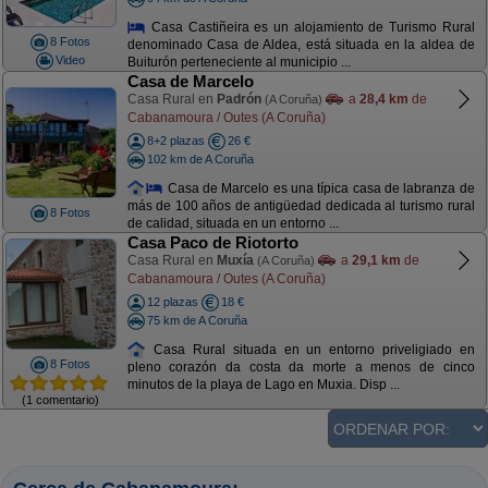
Casa Castiñeira es un alojamiento de Turismo Rural
8 Fotos
denominado Casa de Aldea, está situada en la aldea de
Video
Buiturón perteneciente al municipio ...
Casa de Marcelo
Casa Rural en
Padrón
a
28,4 km
de
(A Coruña)
Cabanamoura / Outes (A Coruña)
8+2 plazas
26 €
102 km de A Coruña
Casa de Marcelo es una típica casa de labranza de
más de 100 años de antigüedad dedicada al turismo rural
8 Fotos
de calidad, situada en un entorno ...
Casa Paco de Riotorto
Casa Rural en
Muxía
a
29,1 km
de
(A Coruña)
Cabanamoura / Outes (A Coruña)
12 plazas
18 €
75 km de A Coruña
Casa Rural situada en un entorno priveligiado en
8 Fotos
pleno corazón da costa da morte a menos de cinco
minutos de la playa de Lago en Muxia. Disp ...
(1 comentario)