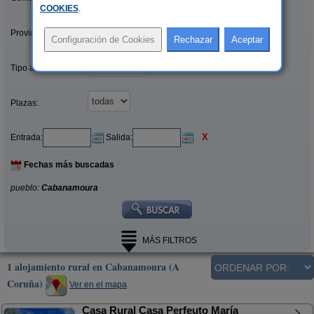
COOKIES
.
Provincias/Islas:
Tipo alquiler:
Plazas:
X
Entrada:
Salida:
Fechas más buscadas
pueblo:
Cabanamoura
MÁS FILTROS
1 alojamiento rural en Cabanamoura (A
Coruña)
Ver en el mapa
Casa Rural Casa Perfeuto María