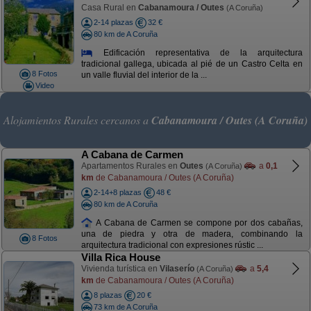
Casa Rural en
Cabanamoura / Outes
(A Coruña)
2-14 plazas
32 €
80 km de A Coruña
Edificación representativa de la arquitectura
tradicional gallega, ubicada al pié de un Castro Celta en
8 Fotos
un valle fluvial del interior de la ...
Video
Alojamientos Rurales cercanos a
Cabanamoura / Outes (A Coruña)
A Cabana de Carmen
Apartamentos Rurales en
Outes
a
0,1
(A Coruña)
km
de Cabanamoura / Outes (A Coruña)
2-14+8 plazas
48 €
80 km de A Coruña
A Cabana de Carmen se compone por dos cabañas,
una de piedra y otra de madera, combinando la
8 Fotos
arquitectura tradicional con expresiones rústic ...
Villa Rica House
Vivienda turística en
Vilaserío
a
5,4
(A Coruña)
km
de Cabanamoura / Outes (A Coruña)
8 plazas
20 €
73 km de A Coruña