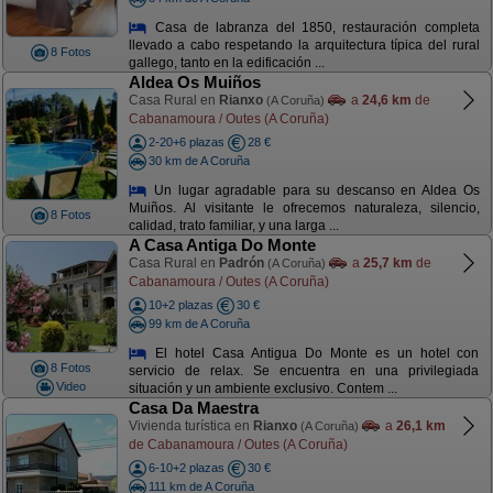
Casa de labranza del 1850, restauración completa
llevado a cabo respetando la arquitectura típica del rural
8 Fotos
gallego, tanto en la edificación ...
Aldea Os Muiños
Casa Rural en
Rianxo
a
24,6 km
de
(A Coruña)
Cabanamoura / Outes (A Coruña)
2-20+6 plazas
28 €
30 km de A Coruña
Un lugar agradable para su descanso en Aldea Os
Muiños. Al visitante le ofrecemos naturaleza, silencio,
8 Fotos
calidad, trato familiar, y una larga ...
A Casa Antiga Do Monte
Casa Rural en
Padrón
a
25,7 km
de
(A Coruña)
Cabanamoura / Outes (A Coruña)
10+2 plazas
30 €
99 km de A Coruña
El hotel Casa Antigua Do Monte es un hotel con
8 Fotos
servicio de relax. Se encuentra en una privilegiada
Video
situación y un ambiente exclusivo. Contem ...
Casa Da Maestra
Vivienda turística en
Rianxo
a
26,1 km
(A Coruña)
de Cabanamoura / Outes (A Coruña)
6-10+2 plazas
30 €
111 km de A Coruña