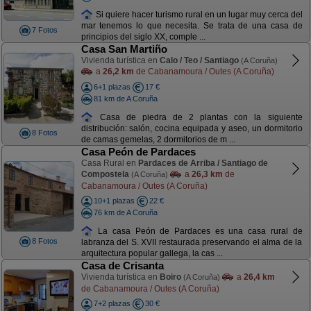
Si quiere hacer turismo rural en un lugar muy cerca del
mar tenemos lo que necesita. Se trata de una casa de
7 Fotos
principios del siglo XX, comple ...
Casa San Martiño
Vivienda turística en
Calo / Teo / Santiago
(A Coruña)
a
26,2 km
de Cabanamoura / Outes (A Coruña)
6+1 plazas
17 €
81 km de A Coruña
Casa de piedra de 2 plantas con la siguiente
distribución: salón, cocina equipada y aseo, un dormitorio
8 Fotos
de camas gemelas, 2 dormitorios de m ...
Casa Peón de Pardaces
Casa Rural en
Pardaces de Arriba / Santiago de
Compostela
a
26,3 km
de
(A Coruña)
Cabanamoura / Outes (A Coruña)
10+1 plazas
22 €
76 km de A Coruña
La casa Peón de Pardaces es una casa rural de
8 Fotos
labranza del S. XVII restaurada preservando el alma de la
arquitectura popular gallega, la cas ...
Casa de Crisanta
Vivienda turística en
Boiro
a
26,4 km
(A Coruña)
de Cabanamoura / Outes (A Coruña)
7+2 plazas
30 €