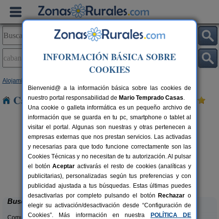
INFORMACIÓN BÁSICA SOBRE
COOKIES
Alojamientos
>
Galicia
>
A Coruña
> Cabanamoura
Bienvenid@ a la información básica sobre las cookies de
Casas Rurales en Cabanamoura
nuestro portal responsabilidad de
Mario Temprado Casas
.
Una cookie o galleta informática es un pequeño archivo de
información que se guarda en tu pc, smartphone o tablet al
visitar el portal. Algunas son nuestras y otras pertenecen a
empresas externas que nos prestan servicios. Las activadas
y necesarias para que todo funcione correctamente son las
Cookies Técnicas y no necesitan de tu autorización. Al pulsar
el botón
Aceptar
activarás el resto de cookies (analíticas y
Casa Souto de Abajo
rs.
8 pers.
publicitarias), personalizadas según tus preferencias y con
 €
25 €
Santiso (A Coruña)
desde
publicidad ajustada a tus búsquedas. Estas últimas puedes
desactivarlas por completo pulsando el botón
Rechazar
o
Buscar
elegir su activación/desactivación desde “Configuración de
Cookies”. Más información en nuestra
POLÍTICA DE
Comunidades: