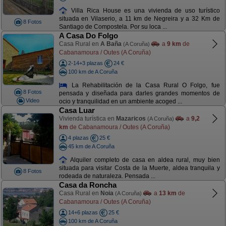
Villa Rica House es una vivienda de uso turístico
situada en Vilaserio, a 11 km de Negreira y a 32 Km de
8 Fotos
Santiago de Compostela. Por su loca ...
A Casa Do Folgo
Casa Rural en
A Baña
a
9 km
de
(A Coruña)
Cabanamoura / Outes (A Coruña)
2-14+3 plazas
24 €
100 km de A Coruña
La Rehabilitación de la Casa Rural O Folgo, fue
8 Fotos
pensada y diseñada para darles grandes momentos de
Video
ocio y tranquilidad en un ambiente acoged ...
Casa Luar
Vivienda turística en
Mazaricos
a
9,2
(A Coruña)
km
de Cabanamoura / Outes (A Coruña)
4 plazas
25 €
45 km de A Coruña
Alquiler completo de casa en aldea rural, muy bien
situada para visitar Costa de la Muerte, aldea tranquila y
8 Fotos
rodeada de naturaleza. Pensada ...
Casa da Roncha
Casa Rural en
Noia
a
13 km
de
(A Coruña)
Cabanamoura / Outes (A Coruña)
14+6 plazas
25 €
100 km de A Coruña