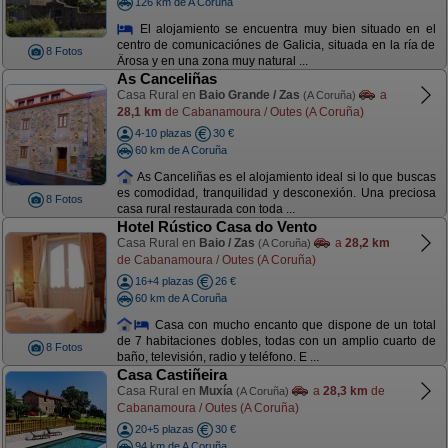
126 km de A Coruña
El alojamiento se encuentra muy bien situado en el
centro de comunicaciónes de Galicia, situada en la ría de
8 Fotos
Ärosa y en una zona muy natural ...
As Canceliñas
Casa Rural en
Baio Grande / Zas
a
(A Coruña)
28,1 km
de Cabanamoura / Outes (A Coruña)
4-10 plazas
30 €
60 km de A Coruña
As Canceliñas es el alojamiento ideal si lo que buscas
es comodidad, tranquilidad y desconexión. Una preciosa
8 Fotos
casa rural restaurada con toda ...
Hotel Rústico Casa do Vento
Casa Rural en
Baio / Zas
a
28,2 km
(A Coruña)
de Cabanamoura / Outes (A Coruña)
16+4 plazas
26 €
60 km de A Coruña
Casa con mucho encanto que dispone de un total
de 7 habitaciones dobles, todas con un amplio cuarto de
8 Fotos
baño, televisión, radio y teléfono. E ...
Casa Castiñeira
Casa Rural en
Muxía
a
28,3 km
de
(A Coruña)
Cabanamoura / Outes (A Coruña)
20+5 plazas
30 €
94 km de A Coruña