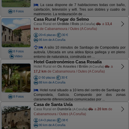
La casa dispone de 7 habitaciones todas con baño,
calefación, televisión y wifi. Tres son dobles y cuatro de
8 Fotos
matrimonio. La restauración de ...
Casa Rural Fogar do Selmo
Casa Rural en
Urdilde / Rois
a
13,4
(A Coruña)
km
de Cabanamoura / Outes (A Coruña)
20+6 plazas
30 €
95 km de A Coruña
A sólo 10 minutos de Santiago de Compostela por
8 Fotos
autovía. Ubicada en una aldea típica gallega y en pleno
Video
entorno de naturaleza, construida en ...
Hotel Gastronómico Casa Rosalía
Hotel Rural en
Os Anxeles / Brión
a
(A Coruña)
17,2 km
de Cabanamoura / Outes (A Coruña)
2-50 plazas
30 €
88 km de A Coruña
Hotel rural situado a 10 kms del centro de Santiago de
Compostela, Galicia. Compuesto por dos zonas
8 Fotos
claramente diferenciadas comunicadas por ...
Casa de Santa Uxía
Casa Rural en
Dumbría
a
20 km
de
(A Coruña)
Cabanamoura / Outes (A Coruña)
14+3 plazas
38 €
90 km de A Coruña