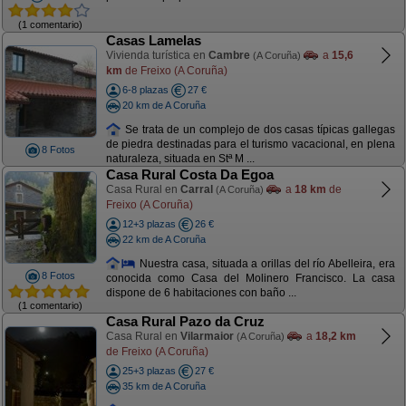
(1 comentario)
Casas Lamelas
Vivienda turística en
Cambre
a
15,6
(A Coruña)
km
de Freixo (A Coruña)
6-8 plazas
27 €
20 km de A Coruña
Se trata de un complejo de dos casas típicas gallegas
de piedra destinadas para el turismo vacacional, en plena
8 Fotos
naturaleza, situada en Stª M ...
Casa Rural Costa Da Egoa
Casa Rural en
Carral
a
18 km
de
(A Coruña)
Freixo (A Coruña)
12+3 plazas
26 €
22 km de A Coruña
Nuestra casa, situada a orillas del río Abelleira, era
8 Fotos
conocida como Casa del Molinero Francisco. La casa
dispone de 6 habitaciones con baño ...
(1 comentario)
Casa Rural Pazo da Cruz
Casa Rural en
Vilarmaior
a
18,2 km
(A Coruña)
de Freixo (A Coruña)
25+3 plazas
27 €
35 km de A Coruña