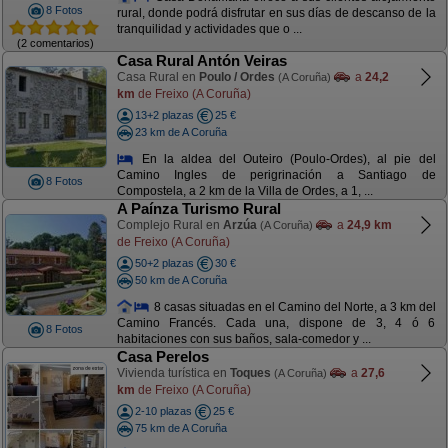
8 Fotos
rural, donde podrá disfrutar en sus días de descanso de la
tranquilidad y actividades que o ...
(2 comentarios)
Casa Rural Antón Veiras
Casa Rural en
Poulo / Ordes
a
24,2
(A Coruña)
km
de Freixo (A Coruña)
13+2 plazas
25 €
23 km de A Coruña
En la aldea del Outeiro (Poulo-Ordes), al pie del
Camino Ingles de perigrinación a Santiago de
8 Fotos
Compostela, a 2 km de la Villa de Ordes, a 1, ...
A Paínza Turismo Rural
Complejo Rural en
Arzúa
a
24,9 km
(A Coruña)
de Freixo (A Coruña)
50+2 plazas
30 €
50 km de A Coruña
8 casas situadas en el Camino del Norte, a 3 km del
Camino Francés. Cada una, dispone de 3, 4 ó 6
8 Fotos
habitaciones con sus baños, sala-comedor y ...
Casa Perelos
Vivienda turística en
Toques
a
27,6
(A Coruña)
km
de Freixo (A Coruña)
2-10 plazas
25 €
75 km de A Coruña