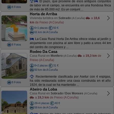
El pazo, que proviene de esos antiguos conjuntos
de labor en el campo, se encuentra en una frondosa finca
8 Fotos
de más de 85.000 m2. Es un conjunt ...
Horta de Arriba
Vivienda turística en
Sobrado
a
18,6
(A Coruña)
km
de Freixo (A Coruña)
6+1 plazas
50 €
61 km de A Coruña
La Casa Rural Horta De Arriba ofrece vistas al jardín y
alojamiento con piscina al aire libre y patio a unos 44 km
8 Fotos
del centro de congresos y ...
Rodeo Da Casa
Casa Rural en
Monfero
a
19,3 km
de
(A Coruña)
Freixo (A Coruña)
8+2 plazas
31 €
50 km de A Coruña
Recientemente clasificada por Asetur con 4 espigas,
ha sido restaurada sobre una casa construida en el año
8 Fotos
1924, de la cual se ha mantenido ...
Abeiro da Loba
Casa Rural en
Sobrado / Dos Monxes
(A Coruña)
a
19,3 km
de Freixo (A Coruña)
26+4 plazas
40 €
59 km de A Coruña