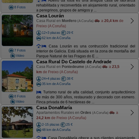
Abeiro da loba es una antigua casa de labranza
rehabilitada y reconvertida en alojamiento rural, orientado
8 Fotos
a peregrinos, grupos de amigos y ...
Casa Lourán
Casa Rural en
Monfero
a
20,4 km
de
(A Coruña)
Freixo (A Coruña)
12+3 plazas
29 €
62 km de A Coruña
Casa Lourán es una contrucción tradicional del
7 Fotos
interior de Galicia. Está situada en la zona de montaña del
Video
Parque Natural de las Fragas do E ...
Casa Rural Do Castelo de Andrade
Casa Rural en
Pontedeume
a
23,5
(A Coruña)
km
de Freixo (A Coruña)
24+4 plazas
38 €
35 km de A Coruña
Turismo rural de alta calidad, conjunto arquitectónico
8 Fotos
de más de 300 años, restaurado y decorado con esmero.
Video
Finca privada de 6 hectáreas de ...
Casa DonaMaría
Apartamentos Rurales en
Ordes
a
(A Coruña)
24,2 km
de Freixo (A Coruña)
2-15 plazas
25 €
48 km de A Coruña
Casa DonaMaría ofrece a sus clientes alojamiento