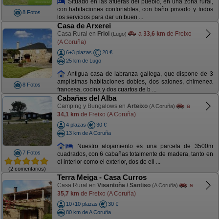
Situado en las afueras del pueblo, en una zona rural,
con habitaciones confortables, con baño privado y todos
8 Fotos
los servicios para dar un buen ...
Casa de Arxerei
Casa Rural en
Friol
a
33,6 km
de Freixo
(Lugo)
(A Coruña)
6+3 plazas
20 €
25 km de Lugo
Antigua casa de labranza gallega, que dispone de 3
amplísimas habitaciones dobles, dos salones, chimenea
8 Fotos
francesa, cocina y dos cuartos de b ...
Cabañas del Alba
Camping y Bungalows en
Arteixo
a
(A Coruña)
34,1 km
de Freixo (A Coruña)
4 plazas
30 €
13 km de A Coruña
Nuestro alojamiento es una parcela de 3500m
7 Fotos
cuadrados, con 6 cabañas totalmente de madera, tanto en
el interior como el exterior, dos de ell ...
(2 comentarios)
Terra Meiga - Casa Curros
Casa Rural en
Visantoña / Santiso
a
(A Coruña)
35,7 km
de Freixo (A Coruña)
10+10 plazas
30 €
80 km de A Coruña