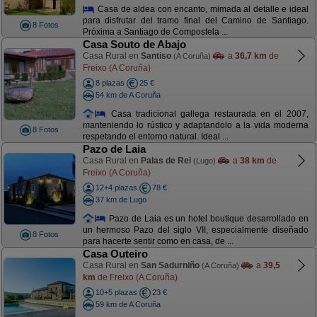
Casa de aldea con encanto, mimada al detalle e ideal
para disfrutar del tramo final del Camino de Santiago.
8 Fotos
Próxima a Santiago de Compostela ...
Casa Souto de Abajo
Casa Rural en
Santiso
a
36,7 km
de
(A Coruña)
Freixo (A Coruña)
8 plazas
25 €
54 km de A Coruña
Casa tradicional gallega restaurada en el 2007,
manteniendo lo rústico y adaptandolo a la vida moderna
8 Fotos
respetando el entorno natural. Ideal ...
Pazo de Laia
Casa Rural en
Palas de Rei
a
38 km
de
(Lugo)
Freixo (A Coruña)
12+4 plazas
78 €
37 km de Lugo
Pazo de Laia es un hotel boutique desarrollado en
un hermoso Pazo del siglo VII, especialmente diseñado
8 Fotos
para hacerte sentir como en casa, de ...
Casa Outeiro
Casa Rural en
San Sadurniño
a
39,5
(A Coruña)
km
de Freixo (A Coruña)
10+5 plazas
23 €
59 km de A Coruña