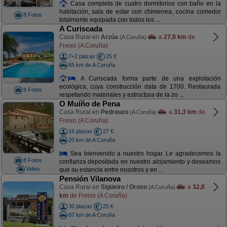
Casa completa de cuatro dormitorios con baño en la
habitación, sala de estar con chimenea, cocina comedor
8 Fotos
totalmente equipada con todos los ...
A Curiscada
Casa Rural en
Arzúa
a
27,9 km
de
(A Coruña)
Freixo (A Coruña)
7+2 plazas
25 €
65 km de A Coruña
A Curiscada forma parte de una explotación
ecológica, cuya construcción data de 1700. Restaurada
8 Fotos
respetando materiales y estructura de la zo ...
O Muíño de Pena
Casa Rural en
Pedrouzo
a
31,3 km
de
(A Coruña)
Freixo (A Coruña)
16 plazas
27 €
20 km de A Coruña
Sea bienvenido a nuestro hogar. Le agradecemos la
8 Fotos
confianza depositada en nuestro alojamiento y deseamos
Video
que su estancia entre nosotros y en ...
Pensión Vilanova
Casa Rural en
Sigüeiro / Oroso
a
32,8
(A Coruña)
km
de Freixo (A Coruña)
30 plazas
25 €
87 km de A Coruña