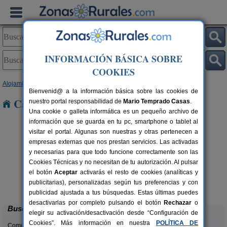
INFORMACIÓN BÁSICA SOBRE
COOKIES
Alojamientos
>
Galicia
>
A Coruña
> Freixo
Bienvenid@ a la información básica sobre las cookies de
Casas Rurales cerca de Freixo
nuestro portal responsabilidad de
Mario Temprado Casas
.
Una cookie o galleta informática es un pequeño archivo de
información que se guarda en tu pc, smartphone o tablet al
visitar el portal. Algunas son nuestras y otras pertenecen a
empresas externas que nos prestan servicios. Las activadas
y necesarias para que todo funcione correctamente son las
Cookies Técnicas y no necesitan de tu autorización. Al pulsar
el botón
Aceptar
activarás el resto de cookies (analíticas y
Casa Rural Do Castelo de Andrade
rs.
24+4 pers.
publicitarias), personalizadas según tus preferencias y con
 €
38 €
Pontedeume (A Coruña)
desde
publicidad ajustada a tus búsquedas. Estas últimas puedes
desactivarlas por completo pulsando el botón
Rechazar
o
Buscar
elegir su activación/desactivación desde “Configuración de
Cookies”. Más información en nuestra
POLÍTICA DE
Comunidades: