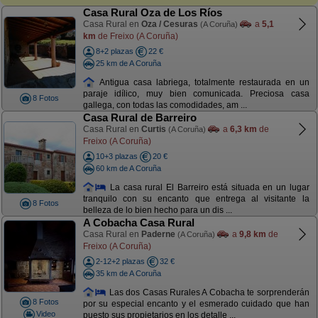
Casa Rural Oza de Los Ríos
Casa Rural en
Oza / Cesuras
a
5,1
(A Coruña)
km
de Freixo (A Coruña)
8+2 plazas
22 €
25 km de A Coruña
Antigua casa labriega, totalmente restaurada en un
paraje idílico, muy bien comunicada. Preciosa casa
8 Fotos
gallega, con todas las comodidades, am ...
Casa Rural de Barreiro
Casa Rural en
Curtis
a
6,3 km
de
(A Coruña)
Freixo (A Coruña)
10+3 plazas
20 €
60 km de A Coruña
La casa rural El Barreiro está situada en un lugar
tranquilo con su encanto que entrega al visitante la
8 Fotos
belleza de lo bien hecho para un dis ...
A Cobacha Casa Rural
Casa Rural en
Paderne
a
9,8 km
de
(A Coruña)
Freixo (A Coruña)
2-12+2 plazas
32 €
35 km de A Coruña
Las dos Casas Rurales A Cobacha te sorprenderán
8 Fotos
por su especial encanto y el esmerado cuidado que han
Video
puesto sus propietarios en los detalle ...