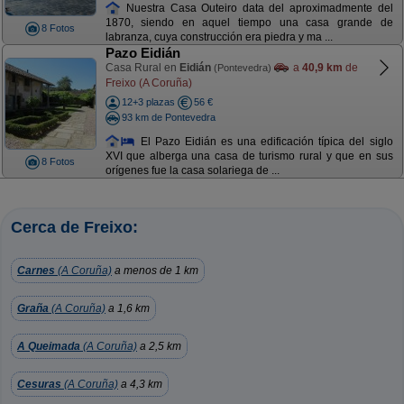
Nuestra Casa Outeiro data del aproximadmente del
1870, siendo en aquel tiempo una casa grande de
8 Fotos
labranza, cuya construcción era piedra y ma ...
Pazo Eidián
Casa Rural en
Eidián
a
40,9 km
de
(Pontevedra)
Freixo (A Coruña)
12+3 plazas
56 €
93 km de Pontevedra
El Pazo Eidián es una edificación típica del siglo
XVI que alberga una casa de turismo rural y que en sus
8 Fotos
orígenes fue la casa solariega de ...
Cerca de Freixo:
Carnes
(A Coruña)
a menos de 1 km
Graña
(A Coruña)
a 1,6 km
A Queimada
(A Coruña)
a 2,5 km
Cesuras
(A Coruña)
a 4,3 km