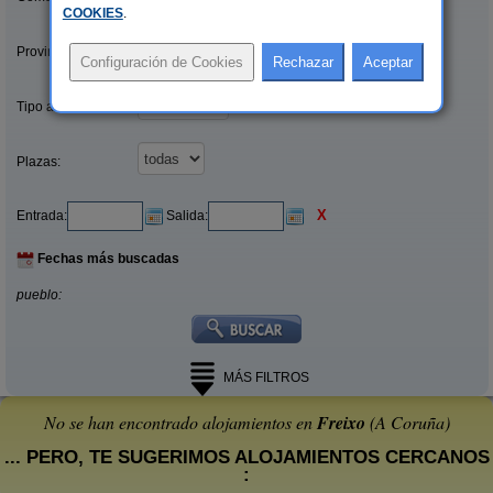
COOKIES
.
Provincias/Islas:
Tipo alquiler:
Plazas:
X
Entrada:
Salida:
Fechas más buscadas
pueblo:
MÁS FILTROS
No se han encontrado alojamientos en
Freixo
(A Coruña)
... PERO, TE SUGERIMOS ALOJAMIENTOS CERCANOS
: