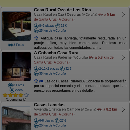
Casa Rural Oza de Los Ríos
Casa Rural en
Oza / Cesuras
a
5 km
(A Coruña)
de Santa Cruz (A Coruña)
8+2 plazas
22 €
25 km de A Coruña
Antigua casa labriega, totalmente restaurada en un
paraje idílico, muy bien comunicada. Preciosa casa
8 Fotos
gallega, con todas las comodidades, am ...
A Cobacha Casa Rural
Casa Rural en
Paderne
a
5,8 km
de
(A Coruña)
Santa Cruz (A Coruña)
2-12+2 plazas
32 €
35 km de A Coruña
Las dos Casas Rurales A Cobacha te sorprenderán
8 Fotos
por su especial encanto y el esmerado cuidado que han
Video
puesto sus propietarios en los detalle ...
(1 comentario)
Casas Lamelas
Vivienda turística en
Cambre
a
8,2 km
(A Coruña)
de Santa Cruz (A Coruña)
6-8 plazas
27 €
20 km de A Coruña