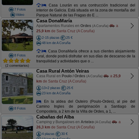
Casa Lourán es una contrucción tradicional del
7 Fotos
interior de Galicia. Está situada en la zona de montaña del
Video
Parque Natural de las Fragas do E ...
Casa DonaMaría
Apartamentos Rurales en
Ordes
a
(A Coruña)
25,9 km
de Santa Cruz (A Coruña)
2-15 plazas
25 €
48 km de A Coruña
Casa DonaMaría ofrece a sus clientes alojamiento
8 Fotos
rural, donde podrá disfrutar en sus días de descanso de la
tranquilidad y actividades que o ...
(2 comentarios)
Casa Rural Antón Veiras
Casa Rural en
Poulo / Ordes
a
25,9
(A Coruña)
km
de Santa Cruz (A Coruña)
13+2 plazas
25 €
23 km de A Coruña
En la aldea del Outeiro (Poulo-Ordes), al pie del
Camino Ingles de perigrinación a Santiago de
8 Fotos
Compostela, a 2 km de la Villa de Ordes, a 1, ...
Cabañas del Alba
Camping y Bungalows en
Arteixo
a
(A Coruña)
26,3 km
de Santa Cruz (A Coruña)
4 plazas
30 €
13 km de A Coruña