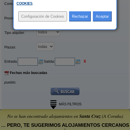
COOKIES
.
Comunidades:
Provincias/Islas:
Tipo alquiler:
Plazas:
X
Entrada:
Salida:
Fechas más buscadas
pueblo:
MÁS FILTROS
No se han encontrado alojamientos en
Santa Cruz
(A Coruña)
... PERO, TE SUGERIMOS ALOJAMIENTOS CERCANOS
: