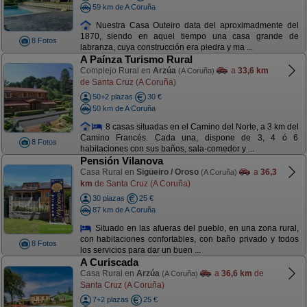
59 km de A Coruña
Nuestra Casa Outeiro data del aproximadmente del
1870, siendo en aquel tiempo una casa grande de
8 Fotos
labranza, cuya construcción era piedra y ma ...
A Paínza Turismo Rural
Complejo Rural en
Arzúa
a
33,6 km
(A Coruña)
de Santa Cruz (A Coruña)
50+2 plazas
30 €
50 km de A Coruña
8 casas situadas en el Camino del Norte, a 3 km del
Camino Francés. Cada una, dispone de 3, 4 ó 6
8 Fotos
habitaciones con sus baños, sala-comedor y ...
Pensión Vilanova
Casa Rural en
Sigüeiro / Oroso
a
36,3
(A Coruña)
km
de Santa Cruz (A Coruña)
30 plazas
25 €
87 km de A Coruña
Situado en las afueras del pueblo, en una zona rural,
con habitaciones confortables, con baño privado y todos
8 Fotos
los servicios para dar un buen ...
A Curiscada
Casa Rural en
Arzúa
a
36,6 km
de
(A Coruña)
Santa Cruz (A Coruña)
7+2 plazas
25 €