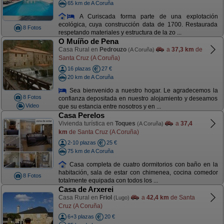
65 km de A Coruña
A Curiscada forma parte de una explotación
ecológica, cuya construcción data de 1700. Restaurada
8 Fotos
respetando materiales y estructura de la zo ...
O Muíño de Pena
Casa Rural en
Pedrouzo
a
37,3 km
de
(A Coruña)
Santa Cruz (A Coruña)
16 plazas
27 €
20 km de A Coruña
Sea bienvenido a nuestro hogar. Le agradecemos la
8 Fotos
confianza depositada en nuestro alojamiento y deseamos
Video
que su estancia entre nosotros y en ...
Casa Perelos
Vivienda turística en
Toques
a
37,4
(A Coruña)
km
de Santa Cruz (A Coruña)
2-10 plazas
25 €
75 km de A Coruña
Casa completa de cuatro dormitorios con baño en la
habitación, sala de estar con chimenea, cocina comedor
8 Fotos
totalmente equipada con todos los ...
Casa de Arxerei
Casa Rural en
Friol
a
42,4 km
de Santa
(Lugo)
Cruz (A Coruña)
6+3 plazas
20 €