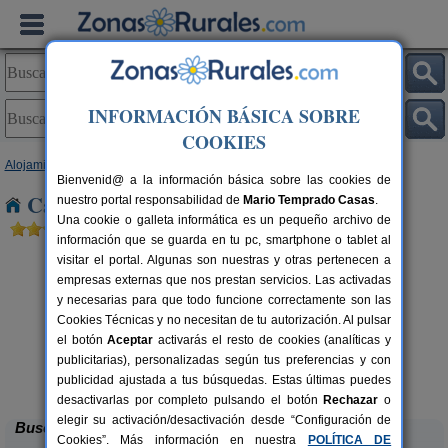
INFORMACIÓN BÁSICA SOBRE
COOKIES
Alojamientos
>
Galicia
>
A Coruña
> Santa Cruz
Bienvenid@ a la información básica sobre las cookies de
Casas Rurales cerca de Santa Cruz
nuestro portal responsabilidad de
Mario Temprado Casas
.
Una cookie o galleta informática es un pequeño archivo de
información que se guarda en tu pc, smartphone o tablet al
visitar el portal. Algunas son nuestras y otras pertenecen a
empresas externas que nos prestan servicios. Las activadas
y necesarias para que todo funcione correctamente son las
Cookies Técnicas y no necesitan de tu autorización. Al pulsar
el botón
Aceptar
activarás el resto de cookies (analíticas y
publicitarias), personalizadas según tus preferencias y con
O Xastre de Anos
rs.
8-16 pers.
 €
30 €
publicidad ajustada a tus búsquedas. Estas últimas puedes
Lugar de Anos (A Coruña)
desde
desactivarlas por completo pulsando el botón
Rechazar
o
elegir su activación/desactivación desde “Configuración de
Buscar
Cookies”. Más información en nuestra
POLÍTICA DE