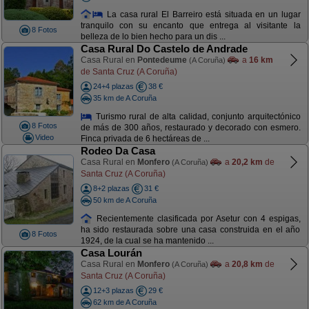
La casa rural El Barreiro está situada en un lugar
tranquilo con su encanto que entrega al visitante la
8 Fotos
belleza de lo bien hecho para un dis ...
Casa Rural Do Castelo de Andrade
Casa Rural en
Pontedeume
a
16 km
(A Coruña)
de Santa Cruz (A Coruña)
24+4 plazas
38 €
35 km de A Coruña
Turismo rural de alta calidad, conjunto arquitectónico
8 Fotos
de más de 300 años, restaurado y decorado con esmero.
Video
Finca privada de 6 hectáreas de ...
Rodeo Da Casa
Casa Rural en
Monfero
a
20,2 km
de
(A Coruña)
Santa Cruz (A Coruña)
8+2 plazas
31 €
50 km de A Coruña
Recientemente clasificada por Asetur con 4 espigas,
ha sido restaurada sobre una casa construida en el año
8 Fotos
1924, de la cual se ha mantenido ...
Casa Lourán
Casa Rural en
Monfero
a
20,8 km
de
(A Coruña)
Santa Cruz (A Coruña)
12+3 plazas
29 €
62 km de A Coruña