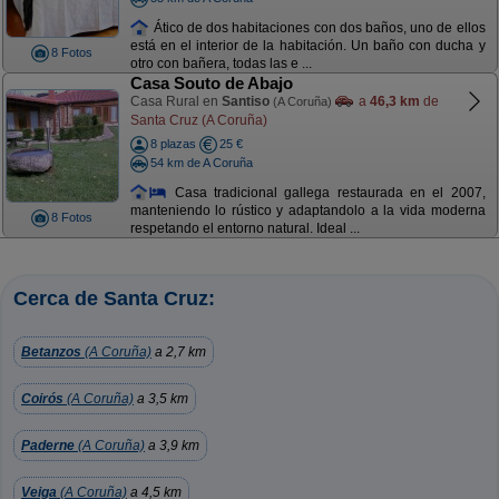
Ático de dos habitaciones con dos baños, uno de ellos
está en el interior de la habitación. Un baño con ducha y
8 Fotos
otro con bañera, todas las e ...
Casa Souto de Abajo
Casa Rural en
Santiso
a
46,3 km
de
(A Coruña)
Santa Cruz (A Coruña)
8 plazas
25 €
54 km de A Coruña
Casa tradicional gallega restaurada en el 2007,
manteniendo lo rústico y adaptandolo a la vida moderna
8 Fotos
respetando el entorno natural. Ideal ...
Cerca de Santa Cruz:
Betanzos
(A Coruña)
a 2,7 km
Coirós
(A Coruña)
a 3,5 km
Paderne
(A Coruña)
a 3,9 km
Veiga
(A Coruña)
a 4,5 km