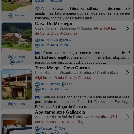
25 km de Lugo
Antigua casa de labranza gallega, que dispone de 3
amplísimas habitaciones dobles, dos salones, chimenea
8 Fotos
francesa, cocina y dos cuartos de b ...
Casa Do Morcego
Casa Rural en
Valdoviño
a
44,6 km
(A Coruña)
de Santa Cruz (A Coruña)
10+9 plazas
39 €
75 km de A Coruña
Casa do Morcego cuenta con un total de 5
8 Fotos
habitaciones amplias y confortables, 1 de ellas adaptada a
Video
personas con discapacidad, 2 especiales ...
Terra Meiga - Casa Curros
Casa Rural en
Visantoña / Santiso
a
(A Coruña)
44,8 km
de Santa Cruz (A Coruña)
10+10 plazas
30 €
80 km de A Coruña
Casa de aldea con encanto, mimada al detalle e ideal
para disfrutar del tramo final del Camino de Santiago.
8 Fotos
Próxima a Santiago de Compostela ...
Apartamentos Gallaecia
Apartamento en
Val do Dubra
a
45,1
(A Coruña)
km
de Santa Cruz (A Coruña)
4 plazas
36 €
55 km de A Coruña