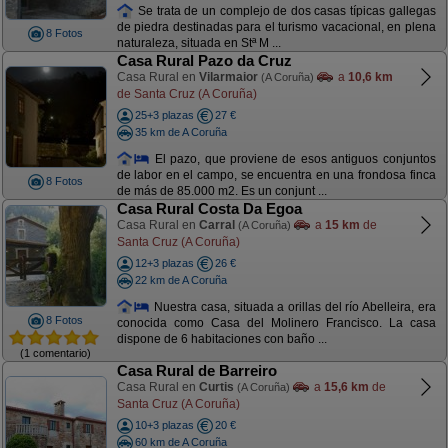
Se trata de un complejo de dos casas típicas gallegas
de piedra destinadas para el turismo vacacional, en plena
8 Fotos
naturaleza, situada en Stª M ...
Casa Rural Pazo da Cruz
Casa Rural en
Vilarmaior
a
10,6 km
(A Coruña)
de Santa Cruz (A Coruña)
25+3 plazas
27 €
35 km de A Coruña
El pazo, que proviene de esos antiguos conjuntos
de labor en el campo, se encuentra en una frondosa finca
8 Fotos
de más de 85.000 m2. Es un conjunt ...
Casa Rural Costa Da Egoa
Casa Rural en
Carral
a
15 km
de
(A Coruña)
Santa Cruz (A Coruña)
12+3 plazas
26 €
22 km de A Coruña
Nuestra casa, situada a orillas del río Abelleira, era
8 Fotos
conocida como Casa del Molinero Francisco. La casa
dispone de 6 habitaciones con baño ...
(1 comentario)
Casa Rural de Barreiro
Casa Rural en
Curtis
a
15,6 km
de
(A Coruña)
Santa Cruz (A Coruña)
10+3 plazas
20 €
60 km de A Coruña