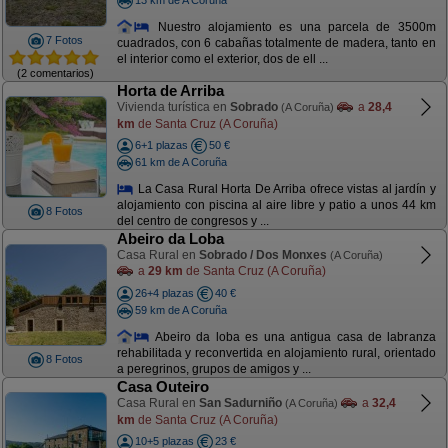
Nuestro alojamiento es una parcela de 3500m
7 Fotos
cuadrados, con 6 cabañas totalmente de madera, tanto en
el interior como el exterior, dos de ell ...
(2 comentarios)
Horta de Arriba
Vivienda turística en
Sobrado
a
28,4
(A Coruña)
km
de Santa Cruz (A Coruña)
6+1 plazas
50 €
61 km de A Coruña
La Casa Rural Horta De Arriba ofrece vistas al jardín y
alojamiento con piscina al aire libre y patio a unos 44 km
8 Fotos
del centro de congresos y ...
Abeiro da Loba
Casa Rural en
Sobrado / Dos Monxes
(A Coruña)
a
29 km
de Santa Cruz (A Coruña)
26+4 plazas
40 €
59 km de A Coruña
Abeiro da loba es una antigua casa de labranza
rehabilitada y reconvertida en alojamiento rural, orientado
8 Fotos
a peregrinos, grupos de amigos y ...
Casa Outeiro
Casa Rural en
San Sadurniño
a
32,4
(A Coruña)
km
de Santa Cruz (A Coruña)
10+5 plazas
23 €