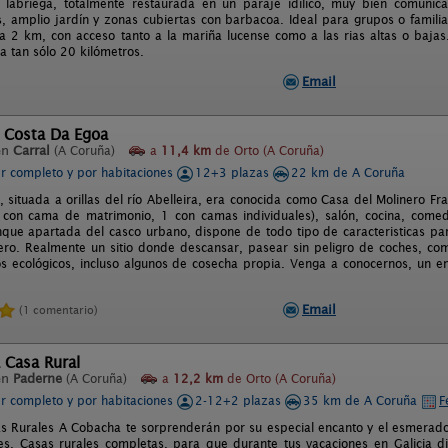
 labriega, totalmente restaurada en un paraje idílico, muy bien comunica
 amplio jardín y zonas cubiertas con barbacoa. Ideal para grupos o familias
 a 2 km, con acceso tanto a la mariña lucense como a las rias altas o bajas
a tan sólo 20 kilómetros.
Email
l Costa Da Egoa
en
Carral
(A Coruña)
a
11,4 km
de Orto (A Coruña)
er completo y por habitaciones
12+3 plazas
22 km de A Coruña
, situada a orillas del río Abelleira, era conocida como Casa del Molinero Fr
con cama de matrimonio, 1 con camas individuales), salón, cocina, comed
nque apartada del casco urbano, dispone de todo tipo de caracteristicas pa
ero. Realmente un sitio donde descansar, pasear sin peligro de coches, come
s ecológicos, incluso algunos de cosecha propia. Venga a conocernos, un en
Email
(1 comentario)
 Casa Rural
en
Paderne
(A Coruña)
a
12,2 km
de Orto (A Coruña)
er completo y por habitaciones
2-12+2 plazas
35 km de A Coruña
F
s Rurales A Cobacha te sorprenderán por su especial encanto y el esmerado
les. Casas rurales completas, para que durante tus vacaciones en Galicia di