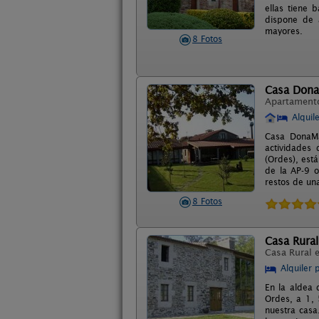
ellas tiene 
dispone de 
mayores.
8 Fotos
Casa Dona
Apartament
Alquil
Casa DonaMar
actividades 
(Ordes), est
de la AP-9 o
restos de un
8 Fotos
Casa Rural
Casa Rural 
Alquiler 
En la aldea 
Ordes, a 1, 
nuestra casa