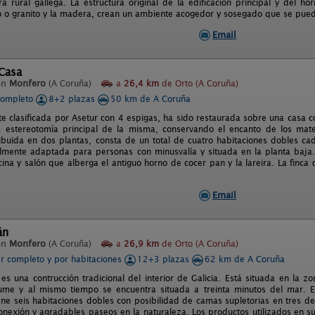
ura rural gallega. La estructura original de la edificación principal y del h
o o granito y la madera, crean un ambiente acogedor y sosegado que se pued
Email
Casa
en
Monfero
(A Coruña)
a
26,4 km
de Orto (A Coruña)
completo
8+2 plazas
50 km de A Coruña
e clasificada por Asetur con 4 espigas, ha sido restaurada sobre una casa c
 estereotomía principal de la misma, conservando el encanto de los mate
ribuida en dos plantas, consta de un total de cuatro habitaciones dobles 
almente adaptada para personas con minusvalía y situada en la planta baj
ina y salón que alberga el antiguo horno de cocer pan y la lareira. La finca
Email
án
en
Monfero
(A Coruña)
a
26,9 km
de Orto (A Coruña)
er completo y por habitaciones
12+3 plazas
62 km de A Coruña
es una contrucción tradicional del interior de Galicia. Está situada en la 
ume y al mismo tiempo se encuentra situada a treinta minutos del mar. 
ne seis habitaciones dobles con posibilidad de camas supletorias en tres de 
onexión y agradables paseos en la naturaleza. Los productos utilizados en s