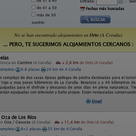
de 31 a 40
Entrada:
-
Sal
de 41 a 50
Fechas más buscadas
más de 50
pueblo:
No se han encontrado alojamientos en
Orto
(A Coruña)
... PERO, TE SUGERIMOS ALOJAMIENTOS CERCANOS :
elas
ística en
Cambre
(A Coruña)
a
2,6 km
de Orto (A Coruña)
completo
6-8 plazas
20 km de A Coruña
un complejo de dos casas típicas gallegas de piedra destinadas para el turism
 Vigo a muy pocos kilómetros de La Coruña. Betanzos y a 49 kilómetros de
quipadas para el disfrute y descanso de unos días en plena naturaleza. Ti
 están equipadas con televisión y baño propio. Están restauradas conservand
Email
 Oza de Los Ríos
en
Oza / Cesuras
(A Coruña)
a
11,4 km
de Orto (A Coruña)
completo
8+2 plazas
25 km de A Coruña