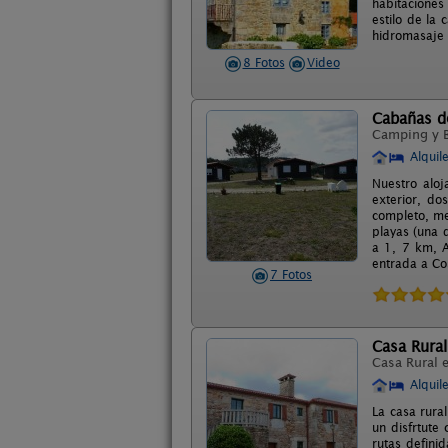
habitaciones
estilo de la
hidromasaje 
8 Fotos
Video
Cabañas d
Camping y 
Alquil
Nuestro alo
exterior, do
completo, me
playas (una 
a 1, 7 km, 
entrada a Co
7 Fotos
Casa Rural
Casa Rural 
Alquil
La casa rural
un disfrtute
rutas defini