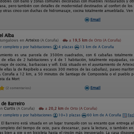
 dobles con baño y zonas comunes decoradas con muebles restaurados y otr
 casa, pero también con detalles de modernidad destinados al confort de lo
y otras cinco con duchas de hidromasaje, cocina totalmente amueblada. Ven y 
Email
el Alba
Bungalows en
Arteixo
(A Coruña)
a
19,5 km
de Orto (A Coruña)
er completo y por habitaciones
4 plazas
13 km de A Coruña
jamiento es una parcela de 3500m cuadrados, con 6 cabañas totalmente 
s de ellas de 2 habitaciones y 4 de 1 habitación, totalmente equipadas, con
naje de cocina, barbacoas y wifi. Está situado en el ayuntamiento de Arteix
de ellas la de Repibelo a escasos 300 metros de las cabañas), paseo marítim
A Coruña a 12 km, a 50 minutos de Santiago de Compostela o el pueblo 
sta da Mort
Email
(2 comentarios)
 de Barreiro
en
Curtis
(A Coruña)
a
20,2 km
de Orto (A Coruña)
er completo y por habitaciones
10+3 plazas
60 km de A Coruña
Fec
 El Barreiro está situada en un lugar tranquilo con su encanto que entrega al
 completo del tiempo de ocio, para descansar, para la lectura, o también en
das bien a pie o en bicicleta hasta el rincón más inesperado. La casa dispo