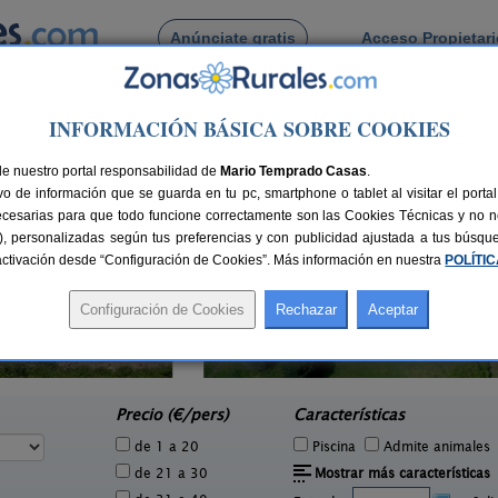
Anúnciate gratis
Acceso Propietar
Busca por pueblo
INFORMACIÓN BÁSICA SOBRE COOKIES
de Orto
de nuestro portal responsabilidad de
Mario Temprado Casas
.
o de información que se guarda en tu pc, smartphone o tablet al visitar el port
ecesarias para que todo funcione correctamente son las Cookies Técnicas y no ne
rias), personalizadas según tus preferencias y con publicidad ajustada a tus búsq
sactivación desde “Configuración de Cookies”. Más información en nuestra
POLÍTI
Aldea Lamacido
6 pers.
2-22+8 pers.
30 €
35 €
Lamacido (A Coruña)
e
desde
Precio (€/pers)
Características
de 1 a 20
Piscina
Admite animales
de 21 a 30
Mostrar más características