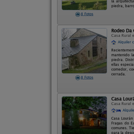
la arquitect
piedra, barr
8 Fotos
Rodeo Da 
Casa Rural 
Alquiler 
Recientement
mantenido la
piedra. Dist
ellas especi
comedor, coc
cerrada.
8 Fotos
Casa Lour
Casa Rural 
Alquil
Casa Lourán 
Fragas do E
comunes. Tie
para la desc