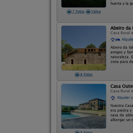
huerta y la g
7 Fotos
Video
Abeiro da
Casa Rural 
Alquil
Abeiro da lo
amigos y fam
naturaleza. 
zona para de
8 Fotos
Casa Oute
Casa Rural 
Alquiler 
Nuestra Casa
era piedra y
casa de alde
albergar un t
8 Fotos