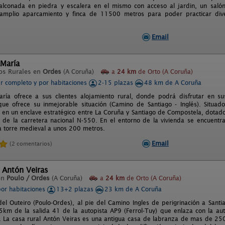
balconada en piedra y escalera en el mismo con acceso al jardin, un sal
amplio aparcamiento y finca de 11500 metros para poder practicar dive
Email
María
os Rurales en
Ordes
(A Coruña)
a
24 km
de Orto (A Coruña)
er completo y por habitaciones
2-15 plazas
48 km de A Coruña
ía ofrece a sus clientes alojamiento rural, donde podrá disfrutar en su
que ofrece su inmejorable situación (Camino de Santiago - Inglés). Situa
á en un enclave estratégico entre La Coruña y Santiago de Compostela, dotad
 de la carretera nacional N-550. En el entorno de la vivienda se encuentr
a torre medieval a unos 200 metros.
Email
(2 comentarios)
 Antón Veiras
en
Poulo / Ordes
(A Coruña)
a
24 km
de Orto (A Coruña)
por habitaciones
13+2 plazas
23 km de A Coruña
del Outeiro (Poulo-Ordes), al pie del Camino Ingles de perigrinación a Sant
5km de la salida 41 de la autopista AP9 (Ferrol-Tuy) que enlaza con la au
. La casa rural Antón Veiras es una antigua casa de labranza de mas de 25