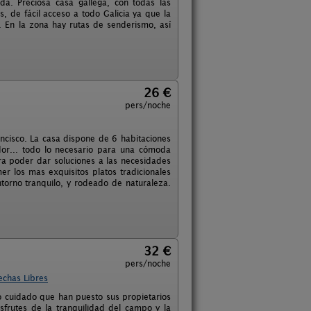
da. Preciosa casa gallega, con todas las
, de fácil acceso a todo Galicia ya que la
. En la zona hay rutas de senderismo, así
26 €
pers/noche
ancisco. La casa dispone de 6 habitaciones
or... todo lo necesario para una cómoda
ra poder dar soluciones a las necesidades
r los mas exquisitos platos tradicionales
torno tranquilo, y rodeado de naturaleza.
32 €
pers/noche
echas Libres
 cuidado que han puesto sus propietarios
sfrutes de la tranquilidad del campo y la