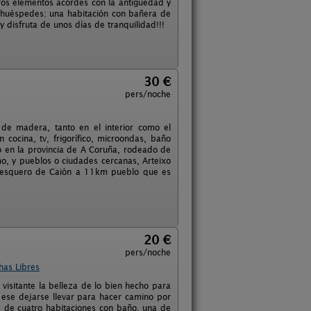
os elementos acordes con la antigüedad y
s huéspedes: una habitación con bañera de
disfruta de unos días de tranquilidad!!!
30 €
pers/noche
de madera, tanto en el interior como el
 cocina, tv, frigorífico, microondas, baño
o en la provincia de A Coruña, rodeado de
o, y pueblos o ciudades cercanas, Arteixo
pesquero de Caiòn a 11km pueblo que es
20 €
pers/noche
has Libres
 visitante la belleza de lo bien hecho para
 ese dejarse llevar para hacer camino por
ne de cuatro habitaciones con baño, una de