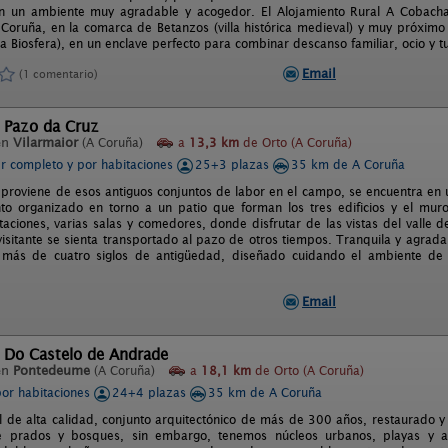
n un ambiente muy agradable y acogedor. El Alojamiento Rural A Cobacha 
 Coruña, en la comarca de Betanzos (villa histórica medieval) y muy próximo
a Biosfera), en un enclave perfecto para combinar descanso familiar, ocio y tu
Email
(1 comentario)
l Pazo da Cruz
en
Vilarmaior
(A Coruña)
a
13,3 km
de Orto (A Coruña)
er completo y por habitaciones
25+3 plazas
35 km de A Coruña
 proviene de esos antiguos conjuntos de labor en el campo, se encuentra e
to organizado en torno a un patio que forman los tres edificios y el mu
taciones, varias salas y comedores, donde disfrutar de las vistas del valle
visitante se sienta transportado al pazo de otros tiempos. Tranquila y agrada
 más de cuatro siglos de antigüedad, diseñado cuidando el ambiente de
Email
l Do Castelo de Andrade
en
Pontedeume
(A Coruña)
a
18,1 km
de Orto (A Coruña)
por habitaciones
24+4 plazas
35 km de A Coruña
l de alta calidad, conjunto arquitectónico de más de 300 años, restaurado 
e prados y bosques, sin embargo, tenemos núcleos urbanos, playas y a