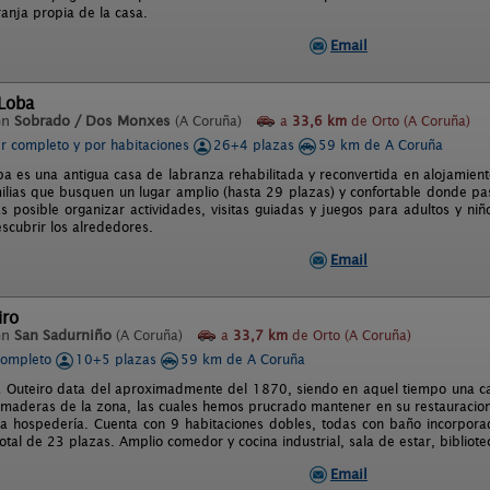
ranja propia de la casa.
Email
 Loba
en
Sobrado / Dos Monxes
(A Coruña)
a
33,6 km
de Orto (A Coruña)
er completo y por habitaciones
26+4 plazas
59 km de A Coruña
ba es una antigua casa de labranza rehabilitada y reconvertida en alojamient
ilias que busquen un lugar amplio (hasta 29 plazas) y confortable donde p
Es posible organizar actividades, visitas guiadas y juegos para adultos y niñ
scubrir los alrededores.
Email
iro
en
San Sadurniño
(A Coruña)
a
33,7 km
de Orto (A Coruña)
completo
10+5 plazas
59 km de A Coruña
 Outeiro data del aproximadmente del 1870, siendo en aquel tiempo una ca
 maderas de la zona, las cuales hemos prucrado mantener en su restauracio
a hospedería. Cuenta con 9 habitaciones dobles, todas con baño incorpor
otal de 23 plazas. Amplio comedor y cocina industrial, sala de estar, bibliot
Email