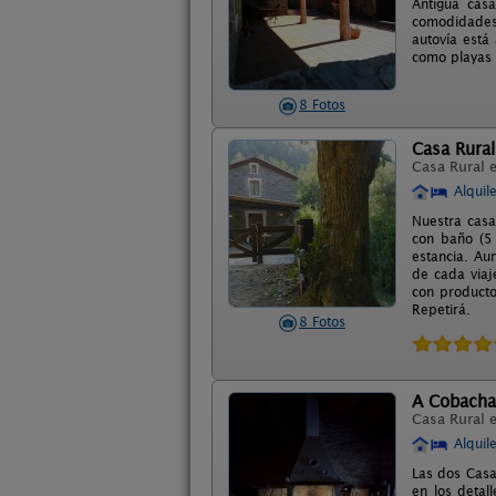
Antigua casa
comodidades,
autovía está
como playas 
8 Fotos
Casa Rura
Casa Rural 
Alquil
Nuestra casa
con baño (5 
estancia. Au
de cada viaj
con producto
Repetirá.
8 Fotos
A Cobacha
Casa Rural 
Alquil
Las dos Casa
en los detal