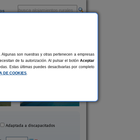
ios
-
al. Algunas son nuestras y otras pertenecen a empresas
cesitan de tu autorización. Al pulsar el botón
Aceptar
uedas. Estas últimas puedes desactivarlas por completo
CA DE COOKIES
.
Casa de Turismo Rur
A Curiscada
Petroglifos
7+2 pers.
25 €
Arzúa (A Coruña)
Boiro (A Coruña)
desde
Adaptada a discapacitados