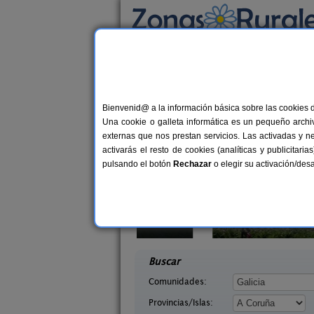
Busca por alojamiento
Alojamientos
>
Galicia
>
A Coruña
> Orto
Casas Rurales cerca 
Bienvenid@ a la información básica sobre las cookies 
Una cookie o galleta informática es un pequeño archiv
externas que nos prestan servicios. Las activadas y n
activarás el resto de cookies (analíticas y publicita
pulsando el botón
Rechazar
o elegir su activación/de
Blanco
Casa Rural Fogar do Selmo
10+4 pers.
20+
27 €
uña)
Urdilde (A Coruña)
desde
desd
Buscar
Comunidades:
Provincias/Islas: