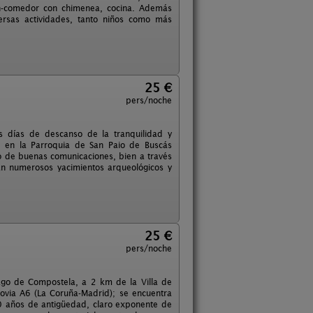
ón-comedor con chimenea, cocina. Además
rsas actividades, tanto niños como más
25 €
pers/noche
s días de descanso de la tranquilidad y
do en la Parroquia de San Paio de Buscás
o de buenas comunicaciones, bien a través
an numerosos yacimientos arqueológicos y
25 €
pers/noche
iago de Compostela, a 2 km de la Villa de
tovia A6 (La Coruña-Madrid); se encuentra
0 años de antigüedad, claro exponente de