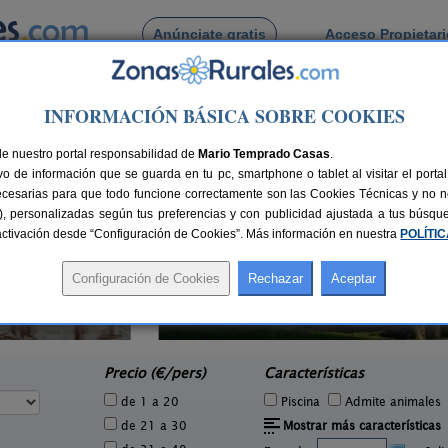
Anúnciate gratis
Acceso Propietar
Busca por pueblo
INFORMACIÓN BÁSICA SOBRE COOKIES
de Olas
de nuestro portal responsabilidad de
Mario Temprado Casas
.
o de información que se guarda en tu pc, smartphone o tablet al visitar el port
ecesarias para que todo funcione correctamente son las Cookies Técnicas y no ne
rias), personalizadas según tus preferencias y con publicidad ajustada a tus búsq
sactivación desde “Configuración de Cookies”. Más información en nuestra
POLÍTI
Hotel Rústico y Apartamentos
10 pers.
40 €
Turísticos A Torre de Laxe
Cas
4 pers.
desde
37 €
Laxe (A Coruña)
e
Precio (€/pers)
Características
de 1 a 20
Piscina
Admite animales
de 21 a 30
Mostrar más características