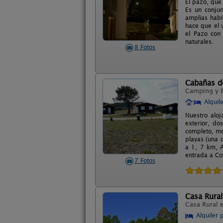
El pazo, que
Es un conjun
amplias habi
hace que el 
el Pazo con
naturales.
8 Fotos
Cabañas d
Camping y 
Alquil
Nuestro alo
exterior, do
completo, me
playas (una 
a 1, 7 km, 
entrada a Co
7 Fotos
Casa Rura
Casa Rural 
Alquiler 