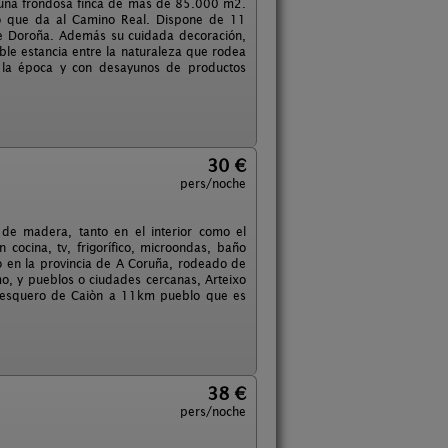
n una frondosa finca de más de 85.000 m2.
ro que da al Camino Real. Dispone de 11
 de Doroña. Además su cuidada decoración,
ble estancia entre la naturaleza que rodea
 la época y con desayunos de productos
30 €
pers/noche
de madera, tanto en el interior como el
 cocina, tv, frigorífico, microondas, baño
o en la provincia de A Coruña, rodeado de
o, y pueblos o ciudades cercanas, Arteixo
pesquero de Caiòn a 11km pueblo que es
38 €
pers/noche