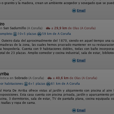
o o granito y la madera, crean un ambiente acogedor y sosegado que se pued
Email
iro
en
San Sadurniño
(A Coruña)
a
29,9 km
de Olas (A Coruña)
completo
10+5 plazas
59 km de A Coruña
 Outeiro data del aproximadmente del 1870, siendo en aquel tiempo una ca
 maderas de la zona, las cuales hemos prucrado mantener en su restauracio
a hospedería. Cuenta con 9 habitaciones dobles, todas con baño incorpor
otal de 23 plazas. Amplio comedor y cocina industrial, sala de estar, bibliot
Email
rriba
ística en
Sobrado
(A Coruña)
a
40,6 km
de Olas (A Coruña)
por habitaciones
6+1 plazas
61 km de A Coruña
l Horta De Arriba ofrece vistas al jardín y alojamiento con piscina al aire
exposiciones. Esta casa cuenta con piscina privada, jardín y aparcamiento pri
piscina, 3 dormitorios, sala de estar, TV de pantalla plana, cocina equipada 
 toallas y ropa de cama.
Email