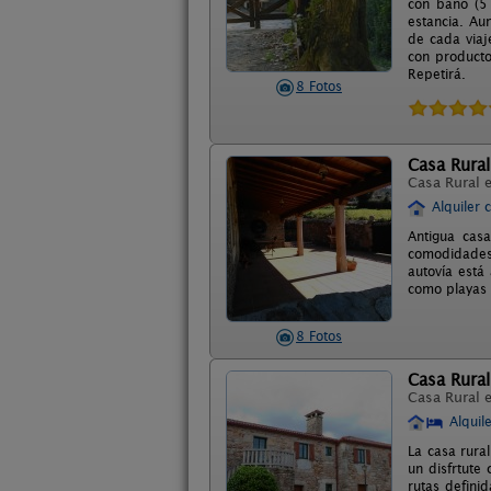
con baño (5 
estancia. Au
de cada viaj
con producto
Repetirá.
8 Fotos
Casa Rural
Casa Rural 
Alquiler 
Antigua casa
comodidades,
autovía está
como playas 
8 Fotos
Casa Rural
Casa Rural 
Alquil
La casa rural
un disfrtute
rutas defini