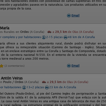
ne seis habitaciones dobles con posibilidad de camas supletorias en tres de 
onexión y agradables paseos en la naturaleza. Los productos utilizados en s
ranja propia de la casa.
Email
María
os Rurales en
Ordes
(A Coruña)
a
29,5 km
de Olas (A Coruña)
er completo y por habitaciones
2-15 plazas
48 km de A Coruña
ía ofrece a sus clientes alojamiento rural, donde podrá disfrutar en su
que ofrece su inmejorable situación (Camino de Santiago - Inglés). Situa
á en un enclave estratégico entre La Coruña y Santiago de Compostela, dotad
 de la carretera nacional N-550. En el entorno de la vivienda se encuentr
a torre medieval a unos 200 metros.
Email
(2 comentarios)
 Antón Veiras
en
Poulo / Ordes
(A Coruña)
a
29,5 km
de Olas (A Coruña)
por habitaciones
13+2 plazas
23 km de A Coruña
del Outeiro (Poulo-Ordes), al pie del Camino Ingles de perigrinación a Sant
5km de la salida 41 de la autopista AP9 (Ferrol-Tuy) que enlaza con la au
. La casa rural Antón Veiras es una antigua casa de labranza de mas de 25
ura rural gallega. La estructura original de la edificación principal y del h