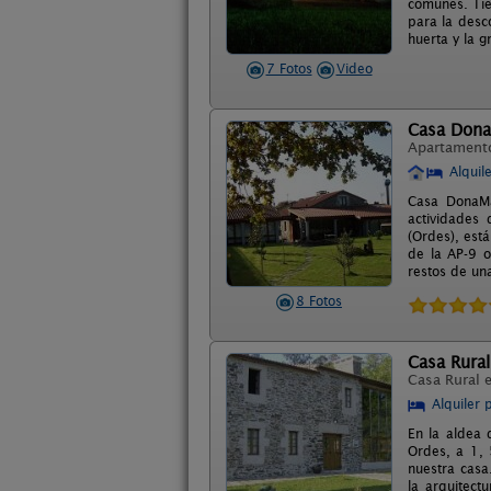
comunes. Tie
para la desc
huerta y la g
7 Fotos
Video
Casa Dona
Apartament
Alquil
Casa DonaMar
actividades 
(Ordes), est
de la AP-9 o
restos de un
8 Fotos
Casa Rural
Casa Rural 
Alquiler 
En la aldea 
Ordes, a 1, 
nuestra casa
la arquitect