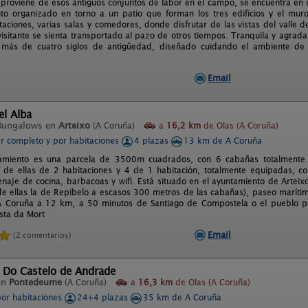
 proviene de esos antiguos conjuntos de labor en el campo, se encuentra e
to organizado en torno a un patio que forman los tres edificios y el mu
taciones, varias salas y comedores, donde disfrutar de las vistas del valle
visitante se sienta transportado al pazo de otros tiempos. Tranquila y agrada
 más de cuatro siglos de antigüedad, diseñado cuidando el ambiente de
Email
el Alba
Bungalows en
Arteixo
(A Coruña)
a
16,2 km
de Olas (A Coruña)
er completo y por habitaciones
4 plazas
13 km de A Coruña
jamiento es una parcela de 3500m cuadrados, con 6 cabañas totalmente 
s de ellas de 2 habitaciones y 4 de 1 habitación, totalmente equipadas, con
naje de cocina, barbacoas y wifi. Está situado en el ayuntamiento de Arteix
de ellas la de Repibelo a escasos 300 metros de las cabañas), paseo marítim
A Coruña a 12 km, a 50 minutos de Santiago de Compostela o el pueblo 
sta da Mort
Email
(2 comentarios)
l Do Castelo de Andrade
en
Pontedeume
(A Coruña)
a
16,3 km
de Olas (A Coruña)
por habitaciones
24+4 plazas
35 km de A Coruña