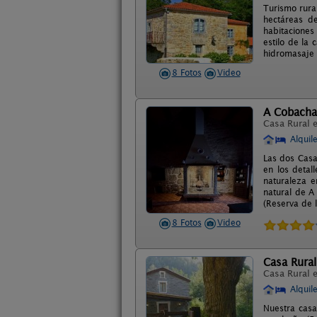
Turismo rura
hectáreas d
habitaciones
estilo de la
hidromasaje 
8 Fotos
Video
A Cobacha
Casa Rural 
Alquil
Las dos Casa
en los detal
naturaleza e
natural de A
(Reserva de l
8 Fotos
Video
Casa Rura
Casa Rural 
Alquil
Nuestra casa