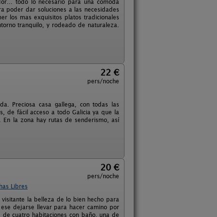
or... todo lo necesario para una cómoda
ra poder dar soluciones a las necesidades
r los mas exquisitos platos tradicionales
torno tranquilo, y rodeado de naturaleza.
22 €
pers/noche
da. Preciosa casa gallega, con todas las
, de fácil acceso a todo Galicia ya que la
. En la zona hay rutas de senderismo, así
20 €
pers/noche
has Libres
 visitante la belleza de lo bien hecho para
 ese dejarse llevar para hacer camino por
ne de cuatro habitaciones con baño, una de