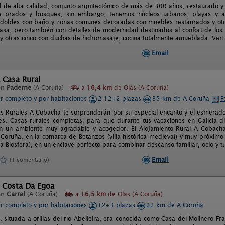
l de alta calidad, conjunto arquitectónico de más de 300 años, restaurado 
e prados y bosques, sin embargo, tenemos núcleos urbanos, playas y a
 dobles con baño y zonas comunes decoradas con muebles restaurados y otr
 casa, pero también con detalles de modernidad destinados al confort de lo
y otras cinco con duchas de hidromasaje, cocina totalmente amueblada. Ven y 
Email
 Casa Rural
en
Paderne
(A Coruña)
a
16,4 km
de Olas (A Coruña)
er completo y por habitaciones
2-12+2 plazas
35 km de A Coruña
F
s Rurales A Cobacha te sorprenderán por su especial encanto y el esmerado
les. Casas rurales completas, para que durante tus vacaciones en Galicia di
n un ambiente muy agradable y acogedor. El Alojamiento Rural A Cobacha 
 Coruña, en la comarca de Betanzos (villa histórica medieval) y muy próximo
a Biosfera), en un enclave perfecto para combinar descanso familiar, ocio y tu
Email
(1 comentario)
l Costa Da Egoa
en
Carral
(A Coruña)
a
16,5 km
de Olas (A Coruña)
er completo y por habitaciones
12+3 plazas
22 km de A Coruña
, situada a orillas del río Abelleira, era conocida como Casa del Molinero Fr