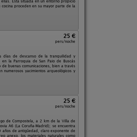
ellas. Está situada en un entorno propicio
u cocina proceden en su mayor parte de la
25 €
pers/noche
s días de descanso de la tranquilidad y
do en la Parroquia de San Paio de Buscás
o de buenas comunicaciones, bien a través
an numerosos yacimientos arqueológicos y
25 €
pers/noche
iago de Compostela, a 2 km de la Villa de
tovia A6 (La Coruña-Madrid); se encuentra
0 años de antigüedad, claro exponente de
orreo anexo, los materiales naturales como