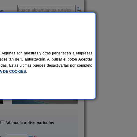
ios
-
al. Algunas son nuestras y otras pertenecen a empresas
cesitan de tu autorización. Al pulsar el botón
Aceptar
uedas. Estas últimas puedes desactivarlas por completo
CA DE COOKIES
.
a Rural As Seis Cheminea
Casa de Crisant
2-12+2 pers.
25 €
Vedra (A Coruña)
Boiro (A Coruña)
desde
Adaptada a discapacitados