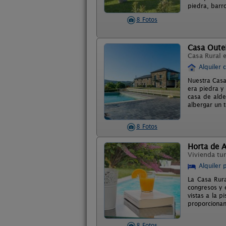
piedra, barr
8 Fotos
Casa Oute
Casa Rural 
Alquiler 
Nuestra Casa
era piedra y
casa de alde
albergar un t
8 Fotos
Horta de A
Vivienda tur
Alquiler 
La Casa Rura
congresos y 
vistas a la 
proporcionan
8 Fotos