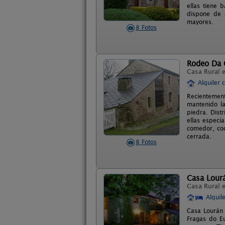
ellas tiene 
dispone de 
mayores.
8 Fotos
Rodeo Da 
Casa Rural 
Alquiler 
Recientement
mantenido la
piedra. Dist
ellas especi
comedor, coc
cerrada.
8 Fotos
Casa Lour
Casa Rural 
Alquil
Casa Lourán 
Fragas do E