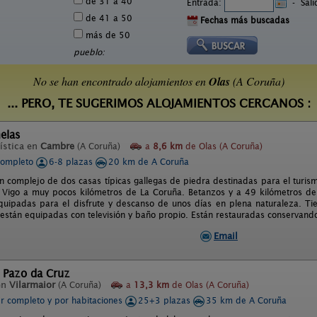
de 31 a 40
Entrada:
-
Sal
de 41 a 50
Fechas más buscadas
más de 50
pueblo:
No se han encontrado alojamientos en
Olas
(A Coruña)
... PERO, TE SUGERIMOS ALOJAMIENTOS CERCANOS :
elas
ística en
Cambre
(A Coruña)
a
8,6 km
de Olas (A Coruña)
completo
6-8 plazas
20 km de A Coruña
un complejo de dos casas típicas gallegas de piedra destinadas para el turism
 Vigo a muy pocos kilómetros de La Coruña. Betanzos y a 49 kilómetros de
quipadas para el disfrute y descanso de unos días en plena naturaleza. Ti
 están equipadas con televisión y baño propio. Están restauradas conservand
Email
l Pazo da Cruz
en
Vilarmaior
(A Coruña)
a
13,3 km
de Olas (A Coruña)
er completo y por habitaciones
25+3 plazas
35 km de A Coruña