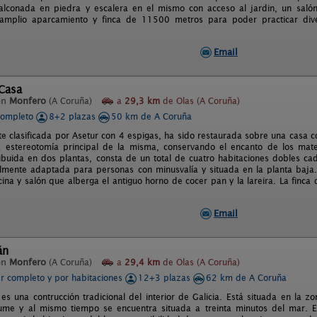
balconada en piedra y escalera en el mismo con acceso al jardin, un sal
amplio aparcamiento y finca de 11500 metros para poder practicar dive
Email
Casa
en
Monfero
(A Coruña)
a
29,3 km
de Olas (A Coruña)
completo
8+2 plazas
50 km de A Coruña
e clasificada por Asetur con 4 espigas, ha sido restaurada sobre una casa c
 estereotomía principal de la misma, conservando el encanto de los mate
ribuida en dos plantas, consta de un total de cuatro habitaciones dobles 
almente adaptada para personas con minusvalía y situada en la planta baj
ina y salón que alberga el antiguo horno de cocer pan y la lareira. La finca
Email
án
en
Monfero
(A Coruña)
a
29,4 km
de Olas (A Coruña)
er completo y por habitaciones
12+3 plazas
62 km de A Coruña
es una contrucción tradicional del interior de Galicia. Está situada en la 
ume y al mismo tiempo se encuentra situada a treinta minutos del mar. 