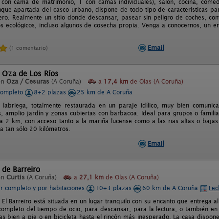
con cama de matrimonio, 1 con camas individuales), salón, cocina, comed
nque apartada del casco urbano, dispone de todo tipo de caracteristicas pa
ero. Realmente un sitio donde descansar, pasear sin peligro de coches, come
s ecológicos, incluso algunos de cosecha propia. Venga a conocernos, un en
Email
(1 comentario)
 Oza de Los Ríos
en
Oza / Cesuras
(A Coruña)
a
17,4 km
de Olas (A Coruña)
completo
8+2 plazas
25 km de A Coruña
 labriega, totalmente restaurada en un paraje idílico, muy bien comunica
 amplio jardín y zonas cubiertas con barbacoa. Ideal para grupos o familias
 a 2 km, con acceso tanto a la mariña lucense como a las rias altas o bajas
a tan sólo 20 kilómetros.
Email
 de Barreiro
en
Curtis
(A Coruña)
a
27,1 km
de Olas (A Coruña)
er completo y por habitaciones
10+3 plazas
60 km de A Coruña
Fec
 El Barreiro está situada en un lugar tranquilo con su encanto que entrega al
 completo del tiempo de ocio, para descansar, para la lectura, o también en
das bien a pie o en bicicleta hasta el rincón más inesperado. La casa dispo