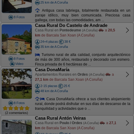
25 km de A Coruña
Antigua casa labriega, totalmente restaurada en un
paraje idílico, muy bien comunicada. Preciosa casa
8 Fotos
gallega, con todas las comodidades, am ...
Casa Rural Do Castelo de Andrade
Casa Rural en
Pontedeume
a
20,5
(A Coruña)
km
de Barcala San Xoan (A Coruña)
24+4 plazas
38 €
35 km de A Coruña
Turismo rural de alta calidad, conjunto arquitectónico
8 Fotos
de más de 300 años, restaurado y decorado con esmero.
Video
Finca privada de 6 hectáreas de ...
Casa DonaMaría
Apartamentos Rurales en
Ordes
a
(A Coruña)
27,1 km
de Barcala San Xoan (A Coruña)
2-15 plazas
25 €
48 km de A Coruña
Casa DonaMaría ofrece a sus clientes alojamiento
8 Fotos
rural, donde podrá disfrutar en sus días de descanso de la
tranquilidad y actividades que o ...
(2 comentarios)
Casa Rural Antón Veiras
Casa Rural en
Poulo / Ordes
a
27,1
(A Coruña)
km
de Barcala San Xoan (A Coruña)