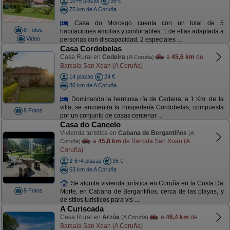
10+9 plazas
39 €
75 km de A Coruña
Casa do Morcego cuenta con un total de 5
8 Fotos
habitaciones amplias y confortables, 1 de ellas adaptada a
Video
personas con discapacidad, 2 especiales ...
Casa Cordobelas
Casa Rural en
Cedeira
a
45,6 km
de
(A Coruña)
Barcala San Xoan (A Coruña)
14 plazas
24 €
80 km de A Coruña
Dominando la hermosa ría de Cedeira, a 1 Km. de la
villa, se encuentra la hospedería Cordobelas, compuesta
8 Fotos
por un conjunto de casas centenar ...
Casa do Cancelo
Vivienda turística en
Cabana de Bergantiños
(A
a
45,8 km
de Barcala San Xoan (A
Coruña)
Coruña)
2-6+4 plazas
35 €
63 km de A Coruña
Se alquila vivienda turística en Coruña en la Costa Da
8 Fotos
Morte, en Cabana de Bergantiños, cerca de las playas, y
de sitios turísticos para vis ...
A Curiscada
Casa Rural en
Arzúa
a
46,4 km
de
(A Coruña)
Barcala San Xoan (A Coruña)