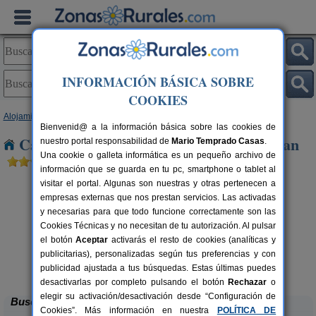
INFORMACIÓN BÁSICA SOBRE
COOKIES
Alojamientos
>
Galicia
>
A Coruña
> Barcala San Xoan
Bienvenid@ a la información básica sobre las cookies de
Casas Rurales cerca de Barcala San Xoan
nuestro portal responsabilidad de
Mario Temprado Casas
.
Una cookie o galleta informática es un pequeño archivo de
información que se guarda en tu pc, smartphone o tablet al
visitar el portal. Algunas son nuestras y otras pertenecen a
empresas externas que nos prestan servicios. Las activadas
y necesarias para que todo funcione correctamente son las
Cookies Técnicas y no necesitan de tu autorización. Al pulsar
el botón
Aceptar
activarás el resto de cookies (analíticas y
publicitarias), personalizadas según tus preferencias y con
Casa de Marcelo
rs.
8+2 pers.
 €
26 €
publicidad ajustada a tus búsquedas. Estas últimas puedes
Padrón (A Coruña)
desde
desactivarlas por completo pulsando el botón
Rechazar
o
elegir su activación/desactivación desde “Configuración de
Buscar
Cookies”. Más información en nuestra
POLÍTICA DE