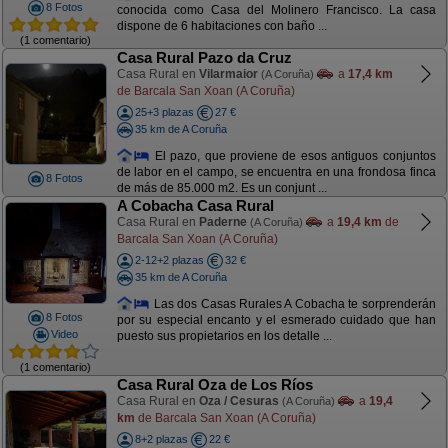
8 Fotos
conocida como Casa del Molinero Francisco. La casa
dispone de 6 habitaciones con baño ...
(1 comentario)
Casa Rural Pazo da Cruz
Casa Rural en
Vilarmaior
a
17,4 km
(A Coruña)
de Barcala San Xoan (A Coruña)
25+3 plazas
27 €
35 km de A Coruña
El pazo, que proviene de esos antiguos conjuntos
de labor en el campo, se encuentra en una frondosa finca
8 Fotos
de más de 85.000 m2. Es un conjunt ...
A Cobacha Casa Rural
Casa Rural en
Paderne
a
19,4 km
de
(A Coruña)
Barcala San Xoan (A Coruña)
2-12+2 plazas
32 €
35 km de A Coruña
Las dos Casas Rurales A Cobacha te sorprenderán
8 Fotos
por su especial encanto y el esmerado cuidado que han
Video
puesto sus propietarios en los detalle ...
(1 comentario)
Casa Rural Oza de Los Ríos
Casa Rural en
Oza / Cesuras
a
19,4
(A Coruña)
km
de Barcala San Xoan (A Coruña)
8+2 plazas
22 €