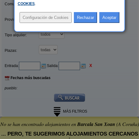
COOKIES
.
Comunidades:
Provincias/Islas:
Tipo alquiler:
Plazas:
X
Entrada:
Salida:
Fechas más buscadas
pueblo:
MÁS FILTROS
No se han encontrado alojamientos en
Barcala San Xoan
(A Coruña)
... PERO, TE SUGERIMOS ALOJAMIENTOS CERCANOS
: