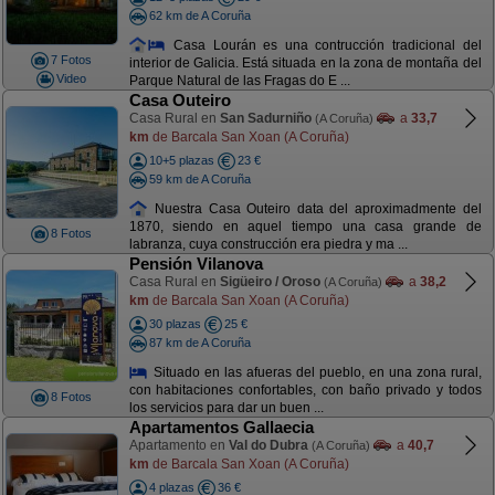
62 km de A Coruña
Casa Lourán es una contrucción tradicional del
7 Fotos
interior de Galicia. Está situada en la zona de montaña del
Video
Parque Natural de las Fragas do E ...
Casa Outeiro
Casa Rural en
San Sadurniño
a
33,7
(A Coruña)
km
de Barcala San Xoan (A Coruña)
10+5 plazas
23 €
59 km de A Coruña
Nuestra Casa Outeiro data del aproximadmente del
1870, siendo en aquel tiempo una casa grande de
8 Fotos
labranza, cuya construcción era piedra y ma ...
Pensión Vilanova
Casa Rural en
Sigüeiro / Oroso
a
38,2
(A Coruña)
km
de Barcala San Xoan (A Coruña)
30 plazas
25 €
87 km de A Coruña
Situado en las afueras del pueblo, en una zona rural,
con habitaciones confortables, con baño privado y todos
8 Fotos
los servicios para dar un buen ...
Apartamentos Gallaecia
Apartamento en
Val do Dubra
a
40,7
(A Coruña)
km
de Barcala San Xoan (A Coruña)
4 plazas
36 €