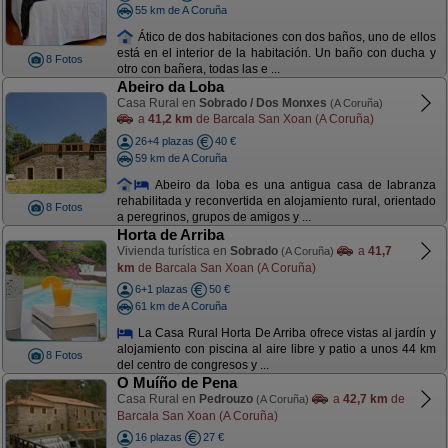
55 km de A Coruña
Ático de dos habitaciones con dos baños, uno de ellos
está en el interior de la habitación. Un baño con ducha y
8 Fotos
otro con bañera, todas las e ...
Abeiro da Loba
Casa Rural en
Sobrado / Dos Monxes
(A Coruña)
a
41,2 km
de Barcala San Xoan (A Coruña)
26+4 plazas
40 €
59 km de A Coruña
Abeiro da loba es una antigua casa de labranza
rehabilitada y reconvertida en alojamiento rural, orientado
8 Fotos
a peregrinos, grupos de amigos y ...
Horta de Arriba
Vivienda turística en
Sobrado
a
41,7
(A Coruña)
km
de Barcala San Xoan (A Coruña)
6+1 plazas
50 €
61 km de A Coruña
La Casa Rural Horta De Arriba ofrece vistas al jardín y
alojamiento con piscina al aire libre y patio a unos 44 km
8 Fotos
del centro de congresos y ...
O Muíño de Pena
Casa Rural en
Pedrouzo
a
42,7 km
de
(A Coruña)
Barcala San Xoan (A Coruña)
16 plazas
27 €