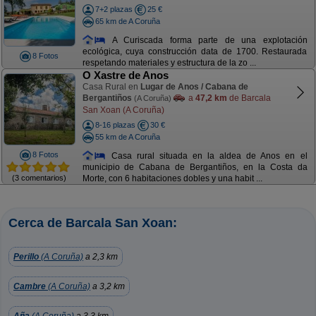
7+2 plazas
25 €
65 km de A Coruña
A Curiscada forma parte de una explotación
ecológica, cuya construcción data de 1700. Restaurada
8 Fotos
respetando materiales y estructura de la zo ...
O Xastre de Anos
Casa Rural en
Lugar de Anos / Cabana de
Bergantiños
a
47,2 km
de Barcala
(A Coruña)
San Xoan (A Coruña)
8-16 plazas
30 €
55 km de A Coruña
8 Fotos
Casa rural situada en la aldea de Anos en el
municipio de Cabana de Bergantiños, en la Costa da
(3 comentarios)
Morte, con 6 habitaciones dobles y una habit ...
Cerca de Barcala San Xoan:
Perillo
(A Coruña)
a 2,3 km
Cambre
(A Coruña)
a 3,2 km