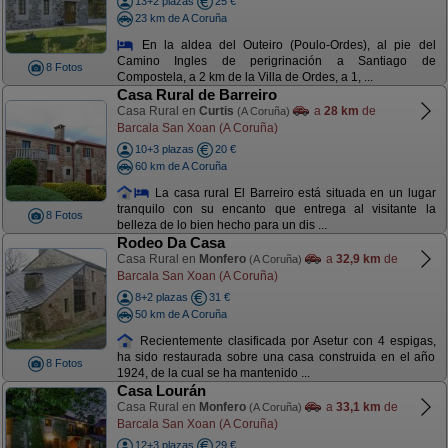
13+2 plazas
25 €
23 km de A Coruña
En la aldea del Outeiro (Poulo-Ordes), al pie del
Camino Ingles de perigrinación a Santiago de
8 Fotos
Compostela, a 2 km de la Villa de Ordes, a 1, ...
Casa Rural de Barreiro
Casa Rural en
Curtis
a
28 km
de
(A Coruña)
Barcala San Xoan (A Coruña)
10+3 plazas
20 €
60 km de A Coruña
La casa rural El Barreiro está situada en un lugar
tranquilo con su encanto que entrega al visitante la
8 Fotos
belleza de lo bien hecho para un dis ...
Rodeo Da Casa
Casa Rural en
Monfero
a
32,9 km
de
(A Coruña)
Barcala San Xoan (A Coruña)
8+2 plazas
31 €
50 km de A Coruña
Recientemente clasificada por Asetur con 4 espigas,
ha sido restaurada sobre una casa construida en el año
8 Fotos
1924, de la cual se ha mantenido ...
Casa Lourán
Casa Rural en
Monfero
a
33,1 km
de
(A Coruña)
Barcala San Xoan (A Coruña)
12+3 plazas
29 €