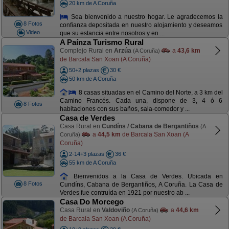
20 km de A Coruña
Sea bienvenido a nuestro hogar. Le agradecemos la
8 Fotos
confianza depositada en nuestro alojamiento y deseamos
Video
que su estancia entre nosotros y en ...
A Paínza Turismo Rural
Complejo Rural en
Arzúa
a
43,6 km
(A Coruña)
de Barcala San Xoan (A Coruña)
50+2 plazas
30 €
50 km de A Coruña
8 casas situadas en el Camino del Norte, a 3 km del
Camino Francés. Cada una, dispone de 3, 4 ó 6
8 Fotos
habitaciones con sus baños, sala-comedor y ...
Casa de Verdes
Casa Rural en
Cundíns / Cabana de Bergantiños
(A
a
44,5 km
de Barcala San Xoan (A
Coruña)
Coruña)
2-14+3 plazas
36 €
55 km de A Coruña
Bienvenidos a la Casa de Verdes. Ubicada en
8 Fotos
Cundíns, Cabana de Bergantiños, A Coruña. La Casa de
Verdes fue contruída en 1921 por nuestro ab ...
Casa Do Morcego
Casa Rural en
Valdoviño
a
44,6 km
(A Coruña)
de Barcala San Xoan (A Coruña)