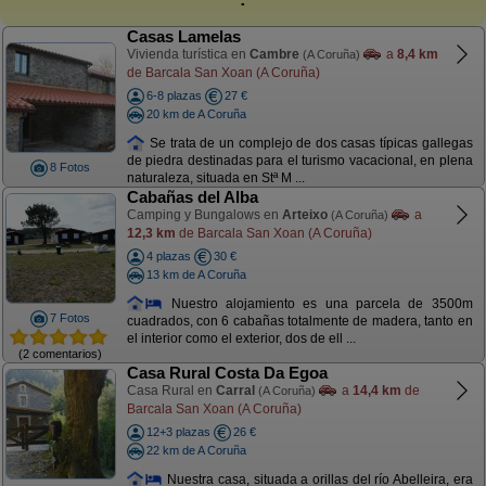
Casas Lamelas
Vivienda turística en
Cambre
a
8,4 km
(A Coruña)
de Barcala San Xoan (A Coruña)
6-8 plazas
27 €
20 km de A Coruña
Se trata de un complejo de dos casas típicas gallegas
de piedra destinadas para el turismo vacacional, en plena
8 Fotos
naturaleza, situada en Stª M ...
Cabañas del Alba
Camping y Bungalows en
Arteixo
a
(A Coruña)
12,3 km
de Barcala San Xoan (A Coruña)
4 plazas
30 €
13 km de A Coruña
Nuestro alojamiento es una parcela de 3500m
7 Fotos
cuadrados, con 6 cabañas totalmente de madera, tanto en
el interior como el exterior, dos de ell ...
(2 comentarios)
Casa Rural Costa Da Egoa
Casa Rural en
Carral
a
14,4 km
de
(A Coruña)
Barcala San Xoan (A Coruña)
12+3 plazas
26 €
22 km de A Coruña
Nuestra casa, situada a orillas del río Abelleira, era