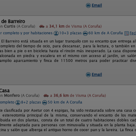
Email
 de Barreiro
en
Curtis
(A Coruña)
a
34,1 km
de Visma (A Coruña)
er completo y por habitaciones
10+3 plazas
60 km de A Coruña
Fec
 El Barreiro está situada en un lugar tranquilo con su encanto que entrega al
 completo del tiempo de ocio, para descansar, para la lectura, o también en
das bien a pie o en bicicleta hasta el rincón más inesperado. La casa dispo
balconada en piedra y escalera en el mismo con acceso al jardin, un sal
amplio aparcamiento y finca de 11500 metros para poder practicar dive
Email
Casa
en
Monfero
(A Coruña)
a
36,6 km
de Visma (A Coruña)
completo
8+2 plazas
50 km de A Coruña
e clasificada por Asetur con 4 espigas, ha sido restaurada sobre una casa c
 estereotomía principal de la misma, conservando el encanto de los mate
ribuida en dos plantas, consta de un total de cuatro habitaciones dobles 
almente adaptada para personas con minusvalía y situada en la planta baj
ina y salón que alberga el antiguo horno de cocer pan y la lareira. La finca