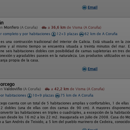
Email
án
en
Monfero
(A Coruña)
a
36,6 km
de Visma (A Coruña)
er completo y por habitaciones
12+3 plazas
62 km de A Coruña
es una contrucción tradicional del interior de Galicia. Está situada en la 
ume y al mismo tiempo se encuentra situada a treinta minutos del mar. 
ne seis habitaciones dobles con posibilidad de camas supletorias en tres de 
onexión y agradables paseos en la naturaleza. Los productos utilizados en s
ranja propia de la casa.
Email
orcego
en
Valdoviño
(A Coruña)
a
42,2 km
de Visma (A Coruña)
por habitaciones
10+9 plazas
75 km de A Coruña
ego cuenta con un total de 5 habitaciones amplias y confortables, 1 de ella
y 2 dobles (una de ellas con dos camas de 90 cm). A mayores disponemo
nvertir las habitaciones en triples o cuadrúples, a excepción de la habitaci
van desde los 16 m2 a los 22 m2. Inaugurada en Julio de 2008. Casa do Mo
n a San Andrés de Teixido, a 5 km del pueblo marinero de Cedeira, conocido