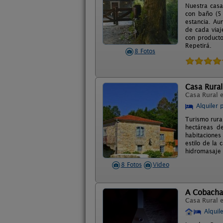
Nuestra casa
con baño (5 
estancia. Au
de cada viaj
con producto
Repetirá.
8 Fotos
Casa Rura
Casa Rural 
Alquiler 
Turismo rura
hectáreas d
habitaciones
estilo de la
hidromasaje 
8 Fotos
Video
A Cobacha
Casa Rural 
Alquil