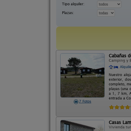
Tipo alquiler:
Plazas:
Cabañas d
Camping y 
Alquil
Nuestro alo
exterior, do
completo, me
playas (una 
a 1, 7 km, 
entrada a Co
7 Fotos
Casas Lam
Vivienda tur