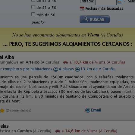
de 31 a 40
Entrada:
-
Sal
de 41 a 50
Fechas más buscadas
más de 50
pueblo:
No se han encontrado alojamientos en
Visma
(A Coruña)
... PERO, TE SUGERIMOS ALOJAMIENTOS CERCANOS :
el Alba
Bungalows en
Arteixo
(A Coruña)
a
10,7 km
de Visma (A Coruña)
er completo y por habitaciones
4 plazas
13 km de A Coruña
jamiento es una parcela de 3500m cuadrados, con 6 cabañas totalmente 
s de ellas de 2 habitaciones y 4 de 1 habitación, totalmente equipadas, con
naje de cocina, barbacoas y wifi. Está situado en el ayuntamiento de Arteix
de ellas la de Repibelo a escasos 300 metros de las cabañas), paseo marítim
A Coruña a 12 km, a 50 minutos de Santiago de Compostela o el pueblo 
sta da Mort
Email
(2 comentarios)
elas
ística en
Cambre
(A Coruña)
a
14,6 km
de Visma (A Coruña)