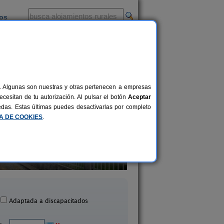
ios
-
al. Algunas son nuestras y otras pertenecen a empresas
cesitan de tu autorización. Al pulsar el botón
Aceptar
uedas. Estas últimas puedes desactivarlas por completo
CA DE COOKIES
.
Villa Rica House
Casa Assumpta
8 pers.
20 €
Vilaserío (A Coruña)
Arzúa (A Coruña)
desde
Adaptada a discapacitados