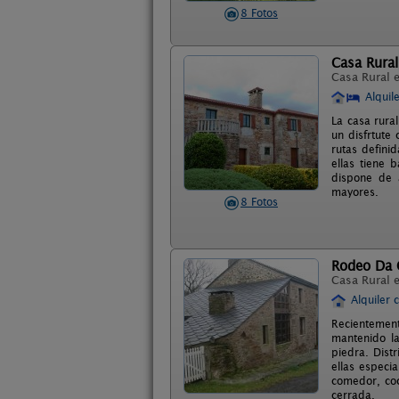
8 Fotos
Casa Rural
Casa Rural 
Alquil
La casa rural
un disfrtute
rutas defini
ellas tiene 
dispone de 
mayores.
8 Fotos
Rodeo Da 
Casa Rural 
Alquiler 
Recientement
mantenido la
piedra. Dist
ellas especi
comedor, coc
cerrada.