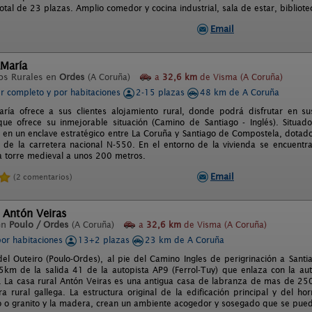
otal de 23 plazas. Amplio comedor y cocina industrial, sala de estar, bibliot
Email
María
os Rurales en
Ordes
(A Coruña)
a
32,6 km
de Visma (A Coruña)
er completo y por habitaciones
2-15 plazas
48 km de A Coruña
ía ofrece a sus clientes alojamiento rural, donde podrá disfrutar en su
que ofrece su inmejorable situación (Camino de Santiago - Inglés). Situa
á en un enclave estratégico entre La Coruña y Santiago de Compostela, dotad
 de la carretera nacional N-550. En el entorno de la vivienda se encuentr
a torre medieval a unos 200 metros.
Email
(2 comentarios)
 Antón Veiras
en
Poulo / Ordes
(A Coruña)
a
32,6 km
de Visma (A Coruña)
por habitaciones
13+2 plazas
23 km de A Coruña
del Outeiro (Poulo-Ordes), al pie del Camino Ingles de perigrinación a Sant
5km de la salida 41 de la autopista AP9 (Ferrol-Tuy) que enlaza con la au
. La casa rural Antón Veiras es una antigua casa de labranza de mas de 25
ura rural gallega. La estructura original de la edificación principal y del h
o o granito y la madera, crean un ambiente acogedor y sosegado que se pued