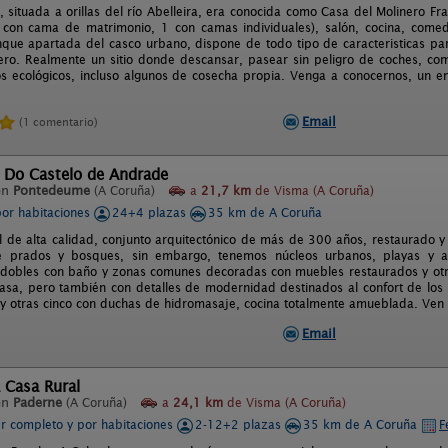
, situada a orillas del río Abelleira, era conocida como Casa del Molinero Fr
con cama de matrimonio, 1 con camas individuales), salón, cocina, comed
nque apartada del casco urbano, dispone de todo tipo de caracteristicas pa
ero. Realmente un sitio donde descansar, pasear sin peligro de coches, come
s ecológicos, incluso algunos de cosecha propia. Venga a conocernos, un en
Email
(1 comentario)
l Do Castelo de Andrade
en
Pontedeume
(A Coruña)
a
21,7 km
de Visma (A Coruña)
por habitaciones
24+4 plazas
35 km de A Coruña
l de alta calidad, conjunto arquitectónico de más de 300 años, restaurado 
e prados y bosques, sin embargo, tenemos núcleos urbanos, playas y a
 dobles con baño y zonas comunes decoradas con muebles restaurados y otr
 casa, pero también con detalles de modernidad destinados al confort de lo
y otras cinco con duchas de hidromasaje, cocina totalmente amueblada. Ven y 
Email
 Casa Rural
en
Paderne
(A Coruña)
a
24,1 km
de Visma (A Coruña)
er completo y por habitaciones
2-12+2 plazas
35 km de A Coruña
F