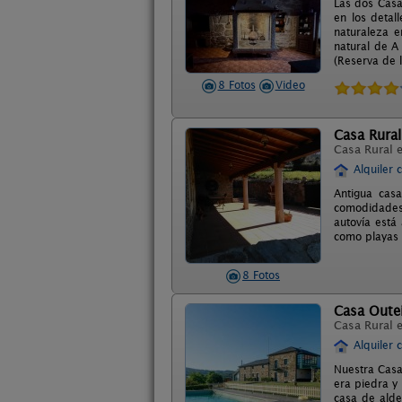
Las dos Casa
en los detal
naturaleza e
natural de A
(Reserva de l
8 Fotos
Video
Casa Rural
Casa Rural 
Alquiler 
Antigua casa
comodidades,
autovía está
como playas 
8 Fotos
Casa Oute
Casa Rural 
Alquiler 
Nuestra Casa
era piedra y
casa de alde