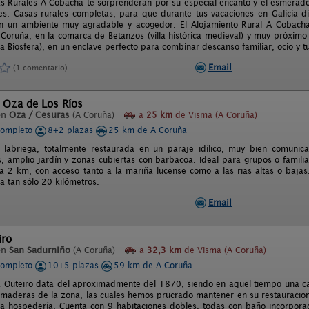
s Rurales A Cobacha te sorprenderán por su especial encanto y el esmerado
les. Casas rurales completas, para que durante tus vacaciones en Galicia di
n un ambiente muy agradable y acogedor. El Alojamiento Rural A Cobacha 
 Coruña, en la comarca de Betanzos (villa histórica medieval) y muy próximo
a Biosfera), en un enclave perfecto para combinar descanso familiar, ocio y tu
Email
(1 comentario)
 Oza de Los Ríos
en
Oza / Cesuras
(A Coruña)
a
25 km
de Visma (A Coruña)
completo
8+2 plazas
25 km de A Coruña
 labriega, totalmente restaurada en un paraje idílico, muy bien comunica
 amplio jardín y zonas cubiertas con barbacoa. Ideal para grupos o familias
 a 2 km, con acceso tanto a la mariña lucense como a las rias altas o bajas
a tan sólo 20 kilómetros.
Email
iro
en
San Sadurniño
(A Coruña)
a
32,3 km
de Visma (A Coruña)
completo
10+5 plazas
59 km de A Coruña
 Outeiro data del aproximadmente del 1870, siendo en aquel tiempo una ca
 maderas de la zona, las cuales hemos prucrado mantener en su restauracio
a hospedería. Cuenta con 9 habitaciones dobles, todas con baño incorpor