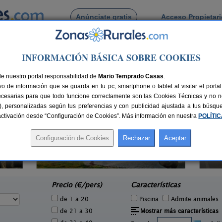
Anúnciate gratis
Acceso Propietar
Busca por pueblo
INFORMACIÓN BÁSICA SOBRE COOKIES
 de Visma
de nuestro portal responsabilidad de
Mario Temprado Casas
.
o de información que se guarda en tu pc, smartphone o tablet al visitar el port
ecesarias para que todo funcione correctamente son las Cookies Técnicas y no ne
rias), personalizadas según tus preferencias y con publicidad ajustada a tus búsq
sactivación desde “Configuración de Cookies”. Más información en nuestra
POLÍTI
0 pers.
40 €
A Casa Do Folgo
2-14+3 pers.
e
24 €
A Baña (A Coruña)
desde
Precio (€/pers)
Características
de 1 a 20
Piscina
Admite animales
de 21 a 30
Mostrar más características