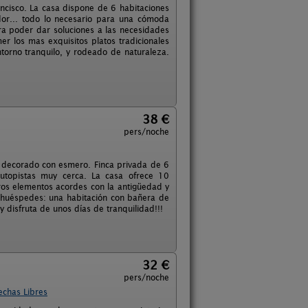
ancisco. La casa dispone de 6 habitaciones
or... todo lo necesario para una cómoda
ra poder dar soluciones a las necesidades
r los mas exquisitos platos tradicionales
torno tranquilo, y rodeado de naturaleza.
38 €
pers/noche
y decorado con esmero. Finca privada de 6
utopistas muy cerca. La casa ofrece 10
os elementos acordes con la antigüedad y
s huéspedes: una habitación con bañera de
disfruta de unos días de tranquilidad!!!
32 €
pers/noche
echas Libres