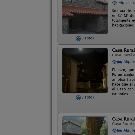
Alquiler 
Se trata de 
en Stª Mª de
totalmente e
habitaciones
8 Fotos
Casa Rura
Casa Rural 
Alquil
El pazo, que
Es un conjun
amplias habi
hace que el 
el Pazo con
naturales.
8 Fotos
Casa Rura
Casa Rural 
Alquil