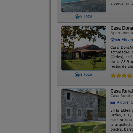
albergar un t
8 Fotos
Casa Dona
Apartament
Alquil
Casa DonaMar
actividades 
(Ordes), est
de la AP-9 o
restos de un
8 Fotos
Casa Rural
Casa Rural 
Alquiler 
En la aldea 
Ordes, a 1, 
nuestra casa
la arquitect
piedra, barr