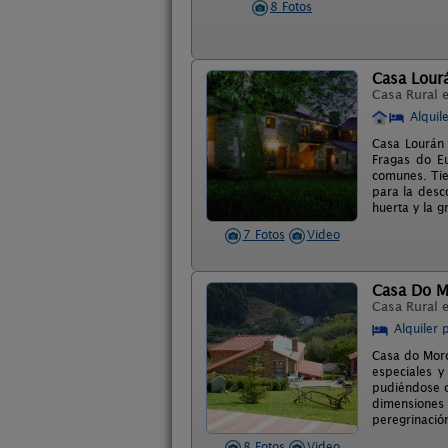
8 Fotos
Casa Lour
Casa Rural 
Alquil
Casa Lourán 
Fragas do E
comunes. Tie
para la desc
huerta y la g
7 Fotos
Video
Casa Do M
Casa Rural 
Alquiler 
Casa do Morc
especiales 
pudiéndose co
dimensiones 
peregrinació
8 Fotos
Video