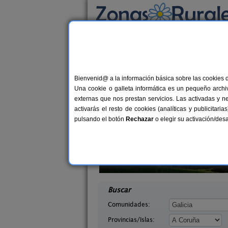
Busca por alojamiento
Alojamientos
>
Galicia
>
A Coruña
> Visma
Casas Rurales cerca
Bienvenid@ a la información básica sobre las cookies 
Una cookie o galleta informática es un pequeño archiv
externas que nos prestan servicios. Las activadas y n
activarás el resto de cookies (analíticas y publicita
pulsando el botón
Rechazar
o elegir su activación/de
Hotel Rústico y Apartamentos
1
Blanco
Turísticos A Torre de Laxe
10+4 pers.
desd
27 €
uña)
Laxe (A Coruña)
desde
Buscar
Comunidades:
Provincias/Islas: