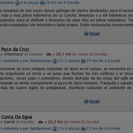
completo
6-8 plazas
20 km de A Coruña
un complejo de dos casas típicas gallegas de piedra destinadas para el turism
 Vigo a muy pocos kilómetros de La Coruña. Betanzos y a 49 kilómetros de
quipadas para el disfrute y descanso de unos días en plena naturaleza. Ti
 están equipadas con televisión y baño propio. Están restauradas conservand
Email
l Pazo da Cruz
en
Vilarmaior
(A Coruña)
a
20,1 km
de Visma (A Coruña)
er completo y por habitaciones
25+3 plazas
35 km de A Coruña
 proviene de esos antiguos conjuntos de labor en el campo, se encuentra e
to organizado en torno a un patio que forman los tres edificios y el mu
taciones, varias salas y comedores, donde disfrutar de las vistas del valle
visitante se sienta transportado al pazo de otros tiempos. Tranquila y agrada
 más de cuatro siglos de antigüedad, diseñado cuidando el ambiente de
Email
l Costa Da Egoa
en
Carral
(A Coruña)
a
20,2 km
de Visma (A Coruña)
er completo y por habitaciones
12+3 plazas
22 km de A Coruña