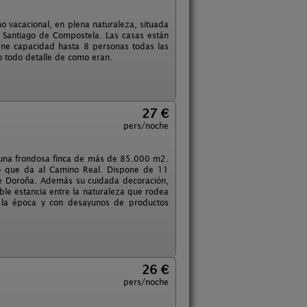
o vacacional, en plena naturaleza, situada
 Santiago de Compostela. Las casas están
ene capacidad hasta 8 personas todas las
o todo detalle de como eran.
27 €
pers/noche
n una frondosa finca de más de 85.000 m2.
ro que da al Camino Real. Dispone de 11
 de Doroña. Además su cuidada decoración,
ble estancia entre la naturaleza que rodea
 la época y con desayunos de productos
26 €
pers/noche