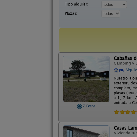
Tipo alquiler:
Plazas:
Cabañas d
Camping y 
Alquil
Nuestro alo
exterior, do
completo, me
playas (una 
a 1, 7 km, 
entrada a Co
7 Fotos
Casas Lam
Vivienda tur