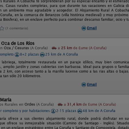
s Rurales A Cobacha te sorprenderán por su especial encanto y el esmerado
les. Casas rurales completas, para que durante tus vacaciones en Galicia di
n un ambiente muy agradable y acogedor. El Alojamiento Rural A Cobacha 
 Coruña, en la comarca de Betanzos (villa histórica medieval) y muy próximo
a Biosfera), en un enclave perfecto para combinar descanso familiar, ocio y tu
Email
(1 comentario)
 Oza de Los Ríos
en
Oza / Cesuras
(A Coruña)
a
25 km
de Eume (A Coruña)
completo
8+2 plazas
25 km de A Coruña
 labriega, totalmente restaurada en un paraje idílico, muy bien comunica
 amplio jardín y zonas cubiertas con barbacoa. Ideal para grupos o familias
 a 2 km, con acceso tanto a la mariña lucense como a las rias altas o bajas
a tan sólo 20 kilómetros.
Email
María
os Rurales en
Ordes
(A Coruña)
a
31,4 km
de Eume (A Coruña)
er completo y por habitaciones
2-15 plazas
48 km de A Coruña
ía ofrece a sus clientes alojamiento rural, donde podrá disfrutar en su
que ofrece su inmejorable situación (Camino de Santiago - Inglés). Situa
á en un enclave estratégico entre La Coruña y Santiago de Compostela, dotad