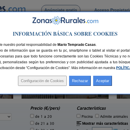
Anúnciate gratis
Acceso Propietar
Busca por pueblo
INFORMACIÓN BÁSICA SOBRE COOKIES
 de Eume
de nuestro portal responsabilidad de
Mario Temprado Casas
.
o de información que se guarda en tu pc, smartphone o tablet al visitar el port
ecesarias para que todo funcione correctamente son las Cookies Técnicas y no ne
rias), personalizadas según tus preferencias y con publicidad ajustada a tus búsq
sactivación desde “Configuración de Cookies”. Más información en nuestra
POLÍTI
Mirador do Faro Touriñán
Ho
3 pers.
2-7 pers.
34 €
25 €
Muxía (A Coruña)
e
desde
Precio (€/pers)
Características
de 1 a 20
Piscina
Admite animales
de 21 a 30
Mostrar más características