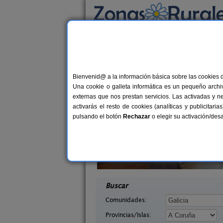
Busca por alojamiento
Alojamientos
>
Galicia
>
A Coruña
> Eume
Casas Rurales cerca
Bienvenid@ a la información básica sobre las cookies 
Una cookie o galleta informática es un pequeño archiv
externas que nos prestan servicios. Las activadas y n
activarás el resto de cookies (analíticas y publicita
pulsando el botón
Rechazar
o elegir su activación/de
r do Selmo
Casa Rural Casa Do Cruceiro
20+6 pers.
22+
30 €
oruña)
Biduído (A Coruña)
desde
desd
Buscar
Comunidades:
Provincias/Islas: