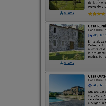
de la AP-9 o
restos de un
8 Fotos
Casa Rural
Casa Rural 
Alquiler 
En la aldea 
Ordes, a 1, 
nuestra casa
la arquitect
piedra, barr
8 Fotos
Casa Oute
Casa Rural 
Alquiler 
Nuestra Casa
era piedra y
casa de alde
albergar un t