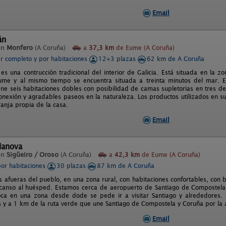
Email
án
en
Monfero
(A Coruña)
a
37,3 km
de Eume (A Coruña)
er completo y por habitaciones
12+3 plazas
62 km de A Coruña
es una contrucción tradicional del interior de Galicia. Está situada en la 
ume y al mismo tiempo se encuentra situada a treinta minutos del mar. 
ne seis habitaciones dobles con posibilidad de camas supletorias en tres de 
onexión y agradables paseos en la naturaleza. Los productos utilizados en s
ranja propia de la casa.
Email
lanova
en
Sigüeiro / Oroso
(A Coruña)
a
42,3 km
de Eume (A Coruña)
por habitaciones
30 plazas
87 km de A Coruña
s afueras del pueblo, en una zona rural, con habitaciones confortables, con 
anso al huésped. Estamos cerca de aeropuerto de Santiago de Compostela y
ca en una zona desde dode se pede ir a visitar Santiago y alrededores. E
s y a 1 km de la ruta verde que une Santiago de Compostela y Coruña por la a
Email