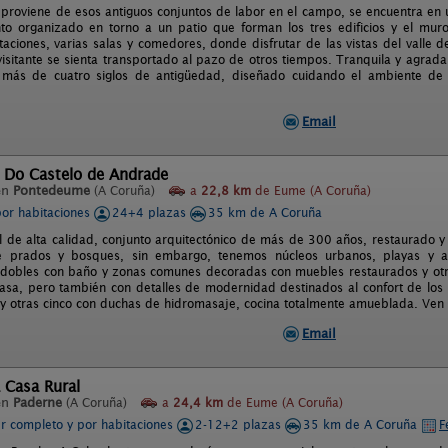
 proviene de esos antiguos conjuntos de labor en el campo, se encuentra e
to organizado en torno a un patio que forman los tres edificios y el mu
taciones, varias salas y comedores, donde disfrutar de las vistas del valle
visitante se sienta transportado al pazo de otros tiempos. Tranquila y agrada
 más de cuatro siglos de antigüedad, diseñado cuidando el ambiente de
Email
l Do Castelo de Andrade
en
Pontedeume
(A Coruña)
a
22,8 km
de Eume (A Coruña)
por habitaciones
24+4 plazas
35 km de A Coruña
l de alta calidad, conjunto arquitectónico de más de 300 años, restaurado 
e prados y bosques, sin embargo, tenemos núcleos urbanos, playas y a
 dobles con baño y zonas comunes decoradas con muebles restaurados y otr
 casa, pero también con detalles de modernidad destinados al confort de lo
y otras cinco con duchas de hidromasaje, cocina totalmente amueblada. Ven y 
Email
 Casa Rural
en
Paderne
(A Coruña)
a
24,4 km
de Eume (A Coruña)
er completo y por habitaciones
2-12+2 plazas
35 km de A Coruña
F