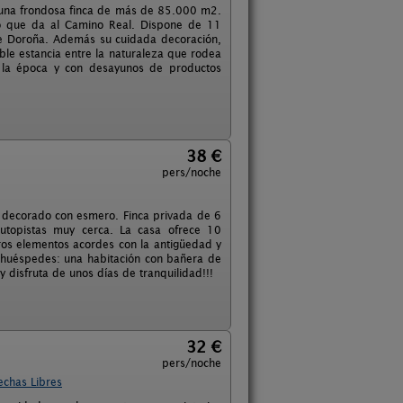
n una frondosa finca de más de 85.000 m2.
ro que da al Camino Real. Dispone de 11
 de Doroña. Además su cuidada decoración,
ble estancia entre la naturaleza que rodea
 la época y con desayunos de productos
38 €
pers/noche
y decorado con esmero. Finca privada de 6
utopistas muy cerca. La casa ofrece 10
os elementos acordes con la antigüedad y
s huéspedes: una habitación con bañera de
disfruta de unos días de tranquilidad!!!
32 €
pers/noche
echas Libres