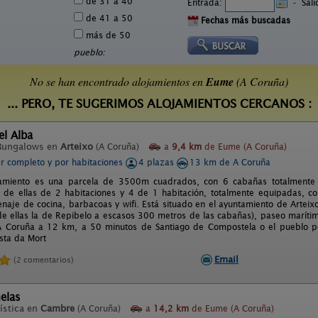
de 31 a 40
Entrada:
-
Sal
de 41 a 50
Fechas más buscadas
más de 50
pueblo:
No se han encontrado alojamientos en
Eume
(A Coruña)
... PERO, TE SUGERIMOS ALOJAMIENTOS CERCANOS :
el Alba
Bungalows en
Arteixo
(A Coruña)
a
9,4 km
de Eume (A Coruña)
er completo y por habitaciones
4 plazas
13 km de A Coruña
jamiento es una parcela de 3500m cuadrados, con 6 cabañas totalmente 
s de ellas de 2 habitaciones y 4 de 1 habitación, totalmente equipadas, con
naje de cocina, barbacoas y wifi. Está situado en el ayuntamiento de Arteix
de ellas la de Repibelo a escasos 300 metros de las cabañas), paseo marítim
A Coruña a 12 km, a 50 minutos de Santiago de Compostela o el pueblo 
sta da Mort
Email
(2 comentarios)
elas
ística en
Cambre
(A Coruña)
a
14,2 km
de Eume (A Coruña)