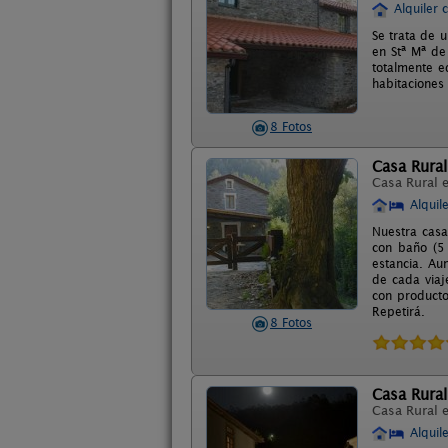
Alquiler 
Se trata de 
en Stª Mª de
totalmente e
habitaciones
8 Fotos
Casa Rura
Casa Rural 
Alquil
Nuestra casa
con baño (5 
estancia. Au
de cada viaj
con producto
Repetirá.
8 Fotos
Casa Rura
Casa Rural 
Alquil