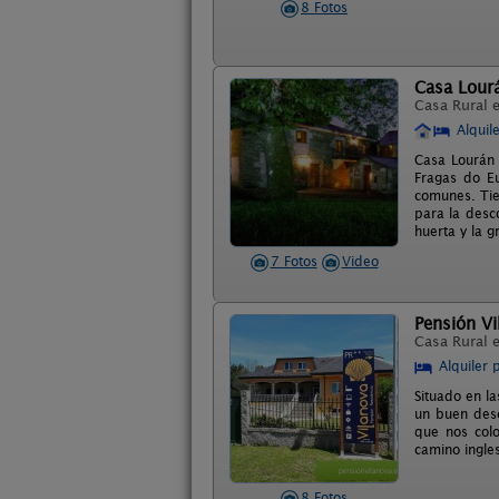
8 Fotos
Casa Lour
Casa Rural 
Alquil
Casa Lourán 
Fragas do E
comunes. Tie
para la desc
huerta y la g
7 Fotos
Video
Pensión Vi
Casa Rural 
Alquiler 
Situado en la
un buen desc
que nos colo
camino ingle
8 Fotos