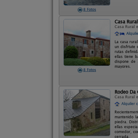
8 Fotos
Casa Rural
Casa Rural 
Alquil
La casa rural
un disfrtute
rutas defini
ellas tiene 
dispone de 
mayores.
8 Fotos
Rodeo Da 
Casa Rural 
Alquiler 
Recientement
mantenido la
piedra. Dist
ellas especi
comedor, coc
cerrada.