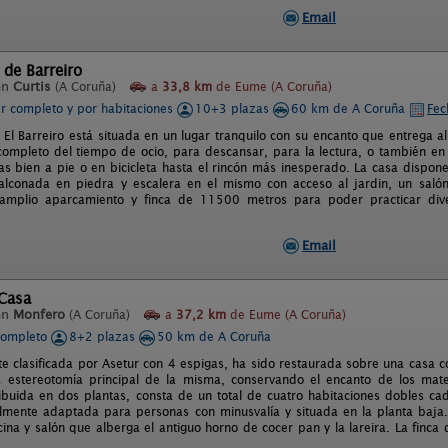
Email
 de Barreiro
en
Curtis
(A Coruña)
a
33,8 km
de Eume (A Coruña)
er completo y por habitaciones
10+3 plazas
60 km de A Coruña
Fec
 El Barreiro está situada en un lugar tranquilo con su encanto que entrega al
 completo del tiempo de ocio, para descansar, para la lectura, o también en
das bien a pie o en bicicleta hasta el rincón más inesperado. La casa dispo
balconada en piedra y escalera en el mismo con acceso al jardin, un sal
amplio aparcamiento y finca de 11500 metros para poder practicar dive
Email
Casa
en
Monfero
(A Coruña)
a
37,2 km
de Eume (A Coruña)
completo
8+2 plazas
50 km de A Coruña
e clasificada por Asetur con 4 espigas, ha sido restaurada sobre una casa c
 estereotomía principal de la misma, conservando el encanto de los mate
ribuida en dos plantas, consta de un total de cuatro habitaciones dobles 
almente adaptada para personas con minusvalía y situada en la planta baj
ina y salón que alberga el antiguo horno de cocer pan y la lareira. La finca