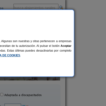
ios
-
al. Algunas son nuestras y otras pertenecen a empresas
cesitan de tu autorización. Al pulsar el botón
Aceptar
uedas. Estas últimas puedes desactivarlas por completo
CA DE COOKIES
.
tel El Castaño Dormilón
Aldea Lamacido
22+4 pers.
37 €
Ortigueira (A Coruña)
Lamacido (A Coruñ
desde
Adaptada a discapacitados