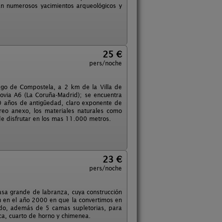
an numerosos yacimientos arqueológicos y
25 €
pers/noche
iago de Compostela, a 2 km de la Villa de
tovia A6 (La Coruña-Madrid); se encuentra
0 años de antigüedad, claro exponente de
orreo anexo, los materiales naturales como
e disfrutar en los mas 11.000 metros.
23 €
pers/noche
sa grande de labranza, cuya construcción
n en el año 2000 en que la convertimos en
ado, además de 5 camas supletorias, para
eca, cuarto de horno y chimenea.