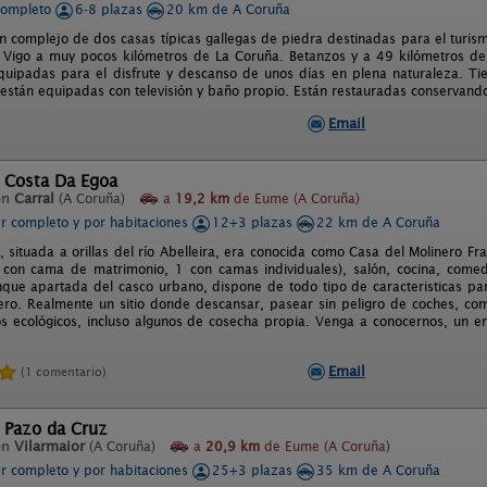
completo
6-8 plazas
20 km de A Coruña
un complejo de dos casas típicas gallegas de piedra destinadas para el turism
 Vigo a muy pocos kilómetros de La Coruña. Betanzos y a 49 kilómetros de
quipadas para el disfrute y descanso de unos días en plena naturaleza. Ti
 están equipadas con televisión y baño propio. Están restauradas conservand
Email
l Costa Da Egoa
en
Carral
(A Coruña)
a
19,2 km
de Eume (A Coruña)
er completo y por habitaciones
12+3 plazas
22 km de A Coruña
, situada a orillas del río Abelleira, era conocida como Casa del Molinero Fr
con cama de matrimonio, 1 con camas individuales), salón, cocina, comed
nque apartada del casco urbano, dispone de todo tipo de caracteristicas pa
ero. Realmente un sitio donde descansar, pasear sin peligro de coches, come
s ecológicos, incluso algunos de cosecha propia. Venga a conocernos, un en
Email
(1 comentario)
l Pazo da Cruz
en
Vilarmaior
(A Coruña)
a
20,9 km
de Eume (A Coruña)
er completo y por habitaciones
25+3 plazas
35 km de A Coruña