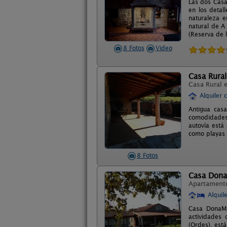
Las dos Casa
en los detal
naturaleza e
natural de A
(Reserva de l
8 Fotos
Video
Casa Rural
Casa Rural 
Alquiler 
Antigua casa
comodidades,
autovía está
como playas 
8 Fotos
Casa Dona
Apartament
Alquil
Casa DonaMar
actividades 
(Ordes), est