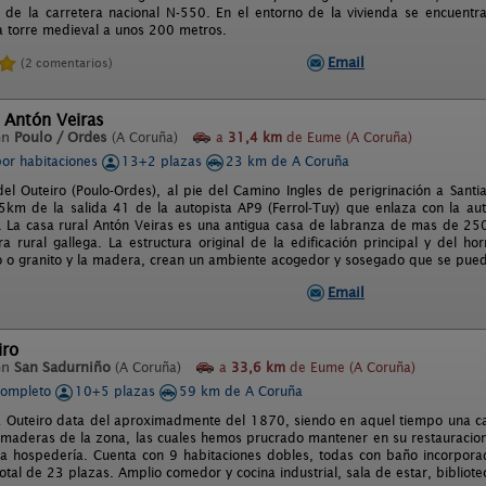
 de la carretera nacional N-550. En el entorno de la vivienda se encuentr
a torre medieval a unos 200 metros.
Email
(2 comentarios)
 Antón Veiras
en
Poulo / Ordes
(A Coruña)
a
31,4 km
de Eume (A Coruña)
por habitaciones
13+2 plazas
23 km de A Coruña
del Outeiro (Poulo-Ordes), al pie del Camino Ingles de perigrinación a Sant
5km de la salida 41 de la autopista AP9 (Ferrol-Tuy) que enlaza con la au
. La casa rural Antón Veiras es una antigua casa de labranza de mas de 25
ura rural gallega. La estructura original de la edificación principal y del h
o o granito y la madera, crean un ambiente acogedor y sosegado que se pued
Email
iro
en
San Sadurniño
(A Coruña)
a
33,6 km
de Eume (A Coruña)
completo
10+5 plazas
59 km de A Coruña
 Outeiro data del aproximadmente del 1870, siendo en aquel tiempo una ca
 maderas de la zona, las cuales hemos prucrado mantener en su restauracio
a hospedería. Cuenta con 9 habitaciones dobles, todas con baño incorpor
otal de 23 plazas. Amplio comedor y cocina industrial, sala de estar, bibliot