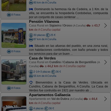
80 km de A Coruña
Dominando la hermosa ría de Cedeira, a 1 Km. de la
villa, se encuentra la hospedería Cordobelas, compuesta
8 Fotos
por un conjunto de casas centenar ...
Pensión Vilanova
Casa Rural en
Sigüeiro / Oroso
a
43,7
(A Coruña)
km
de A Coruña capital
30 plazas
25 €
87 km de A Coruña
Situado en las afueras del pueblo, en una zona rural,
con habitaciones confortables, con baño privado y todos
8 Fotos
los servicios para dar un buen ...
Casa de Verdes
Casa Rural en
Cundíns / Cabana de Bergantiños
(A
a
44,2 km
de A Coruña capital
Coruña)
2-14+3 plazas
36 €
55 km de A Coruña
Bienvenidos a la Casa de Verdes. Ubicada en
Cundíns, Cabana de Bergantiños, A Coruña. La Casa de
8 Fotos
Verdes fue contruída en 1921 por nuestro ab ...
Apartamentos Gallaecia
Apartamento en
Val do Dubra
a
44,4
(A Coruña)
km
de A Coruña capital
4 plazas
36 €