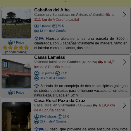
Cabañas del Alba
Camping y Bungalows en
Arteixo
a
(A Coruña)
11,1 km
de A Coruña capital
4 plazas
30 €
13 km de A Coruña
Nuestro alojamiento es una parcela de 3500m
7 Fotos
cuadrados, con 6 cabañas totalmente de madera, tanto en
el interior como el exterior, dos de ell ...
(2 comentarios)
Casas Lamelas
Vivienda turística en
Cambre
a
14,7
(A Coruña)
km
de A Coruña capital
6-8 plazas
27 €
20 km de A Coruña
Se trata de un complejo de dos casas típicas gallegas
de piedra destinadas para el turismo vacacional, en plena
8 Fotos
naturaleza, situada en Stª M ...
Casa Rural Pazo da Cruz
Casa Rural en
Vilarmaior
a
19,8 km
(A Coruña)
de A Coruña capital
25+3 plazas
27 €
35 km de A Coruña
El pazo, que proviene de esos antiguos conjuntos