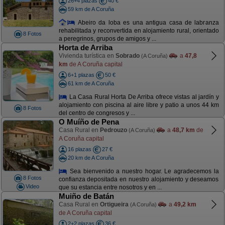
26+4 plazas
40 €
59 km de A Coruña
Abeiro da loba es una antigua casa de labranza
rehabilitada y reconvertida en alojamiento rural, orientado
8 Fotos
a peregrinos, grupos de amigos y ...
Horta de Arriba
Vivienda turística en
Sobrado
a
47,8
(A Coruña)
km
de A Coruña capital
6+1 plazas
50 €
61 km de A Coruña
La Casa Rural Horta De Arriba ofrece vistas al jardín y
alojamiento con piscina al aire libre y patio a unos 44 km
8 Fotos
del centro de congresos y ...
O Muíño de Pena
Casa Rural en
Pedrouzo
a
48,7 km
de
(A Coruña)
A Coruña capital
16 plazas
27 €
20 km de A Coruña
Sea bienvenido a nuestro hogar. Le agradecemos la
8 Fotos
confianza depositada en nuestro alojamiento y deseamos
Video
que su estancia entre nosotros y en ...
Muiño de Batán
Casa Rural en
Ortigueira
a
49,2 km
(A Coruña)
de A Coruña capital
2+2 plazas
36 €