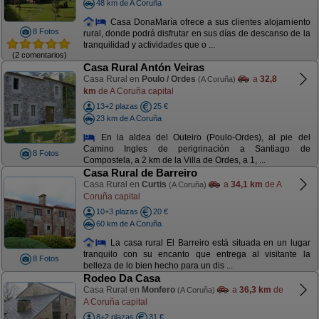
48 km de A Coruña
Casa DonaMaría ofrece a sus clientes alojamiento
8 Fotos
rural, donde podrá disfrutar en sus días de descanso de la
tranquilidad y actividades que o ...
(2 comentarios)
Casa Rural Antón Veiras
Casa Rural en
Poulo / Ordes
a
32,8
(A Coruña)
km
de A Coruña capital
13+2 plazas
25 €
23 km de A Coruña
En la aldea del Outeiro (Poulo-Ordes), al pie del
Camino Ingles de perigrinación a Santiago de
8 Fotos
Compostela, a 2 km de la Villa de Ordes, a 1, ...
Casa Rural de Barreiro
Casa Rural en
Curtis
a
34,1 km
de A
(A Coruña)
Coruña capital
10+3 plazas
20 €
60 km de A Coruña
La casa rural El Barreiro está situada en un lugar
tranquilo con su encanto que entrega al visitante la
8 Fotos
belleza de lo bien hecho para un dis ...
Rodeo Da Casa
Casa Rural en
Monfero
a
36,3 km
de
(A Coruña)
A Coruña capital
8+2 plazas
31 €