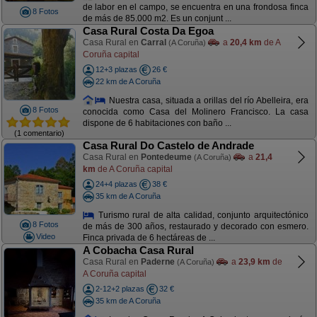
de labor en el campo, se encuentra en una frondosa finca
8 Fotos
de más de 85.000 m2. Es un conjunt ...
Casa Rural Costa Da Egoa
Casa Rural en
Carral
a
20,4 km
de A
(A Coruña)
Coruña capital
12+3 plazas
26 €
22 km de A Coruña
Nuestra casa, situada a orillas del río Abelleira, era
8 Fotos
conocida como Casa del Molinero Francisco. La casa
dispone de 6 habitaciones con baño ...
(1 comentario)
Casa Rural Do Castelo de Andrade
Casa Rural en
Pontedeume
a
21,4
(A Coruña)
km
de A Coruña capital
24+4 plazas
38 €
35 km de A Coruña
Turismo rural de alta calidad, conjunto arquitectónico
8 Fotos
de más de 300 años, restaurado y decorado con esmero.
Video
Finca privada de 6 hectáreas de ...
A Cobacha Casa Rural
Casa Rural en
Paderne
a
23,9 km
de
(A Coruña)
A Coruña capital
2-12+2 plazas
32 €
35 km de A Coruña