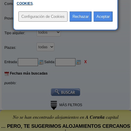
COOKIES
.
Comunidades:
Provincias/Islas:
Tipo alquiler:
Plazas:
X
Entrada:
Salida:
Fechas más buscadas
pueblo:
MÁS FILTROS
No se han encontrado alojamientos en
A Coruña
capital
... PERO, TE SUGERIMOS ALOJAMIENTOS CERCANOS
: