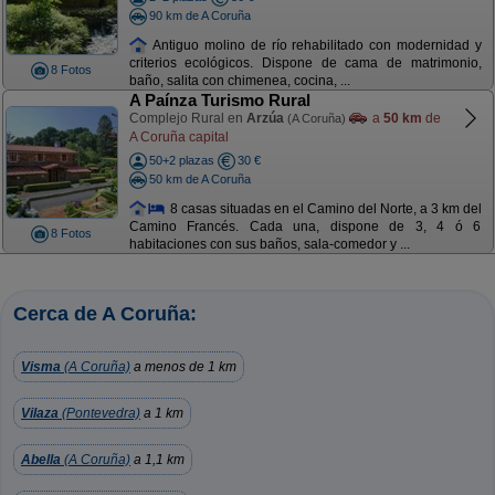
90 km de A Coruña
Antiguo molino de río rehabilitado con modernidad y
criterios ecológicos. Dispone de cama de matrimonio,
8 Fotos
baño, salita con chimenea, cocina, ...
A Paínza Turismo Rural
Complejo Rural en
Arzúa
a
50 km
de
(A Coruña)
A Coruña capital
50+2 plazas
30 €
50 km de A Coruña
8 casas situadas en el Camino del Norte, a 3 km del
Camino Francés. Cada una, dispone de 3, 4 ó 6
8 Fotos
habitaciones con sus baños, sala-comedor y ...
Cerca de A Coruña:
Visma
(A Coruña)
a menos de 1 km
Vilaza
(Pontevedra)
a 1 km
Abella
(A Coruña)
a 1,1 km