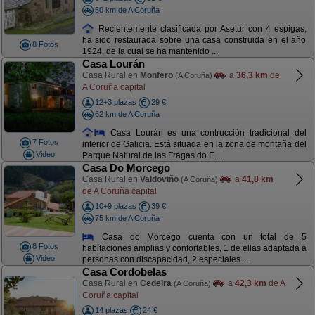
50 km de A Coruña
Recientemente clasificada por Asetur con 4 espigas,
ha sido restaurada sobre una casa construida en el año
8 Fotos
1924, de la cual se ha mantenido ...
Casa Lourán
Casa Rural en
Monfero
a
36,3 km
de
(A Coruña)
A Coruña capital
12+3 plazas
29 €
62 km de A Coruña
Casa Lourán es una contrucción tradicional del
7 Fotos
interior de Galicia. Está situada en la zona de montaña del
Video
Parque Natural de las Fragas do E ...
Casa Do Morcego
Casa Rural en
Valdoviño
a
41,8 km
(A Coruña)
de A Coruña capital
10+9 plazas
39 €
75 km de A Coruña
Casa do Morcego cuenta con un total de 5
8 Fotos
habitaciones amplias y confortables, 1 de ellas adaptada a
Video
personas con discapacidad, 2 especiales ...
Casa Cordobelas
Casa Rural en
Cedeira
a
42,3 km
de A
(A Coruña)
Coruña capital
14 plazas
24 €