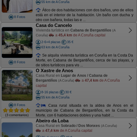
55 km de A Coruña
Ático de dos habitaciones con dos baños, uno de ellos
está en el interior de la habitación. Un baño con ducha y
8 Fotos
otro con bañera, todas las e ...
Casa do Cancelo
Vivienda turística en
Cabana de Bergantiños
(A
a
45,4 km
de A Coruña capital
Coruña)
2-6+4 plazas
35 €
63 km de A Coruña
Se alquila vivienda turística en Coruña en la Costa Da
Morte, en Cabana de Bergantiños, cerca de las playas, y
8 Fotos
de sitios turísticos para vis ...
O Xastre de Anos
Casa Rural en
Lugar de Anos / Cabana de
Bergantiños
a
47,4 km
de A Coruña
(A Coruña)
capital
8-16 plazas
30 €
55 km de A Coruña
8 Fotos
Casa rural situada en la aldea de Anos en el
municipio de Cabana de Bergantiños, en la Costa da
(3 comentarios)
Morte, con 6 habitaciones dobles y una habit ...
Abeiro da Loba
Casa Rural en
Sobrado / Dos Monxes
(A Coruña)
a
47,4 km
de A Coruña capital