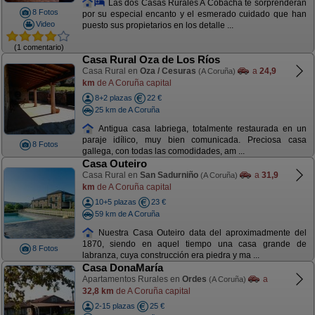
Las dos Casas Rurales A Cobacha te sorprenderán
8 Fotos
por su especial encanto y el esmerado cuidado que han
Video
puesto sus propietarios en los detalle ...
(1 comentario)
Casa Rural Oza de Los Ríos
Casa Rural en
Oza / Cesuras
a
24,9
(A Coruña)
km
de A Coruña capital
8+2 plazas
22 €
25 km de A Coruña
Antigua casa labriega, totalmente restaurada en un
paraje idílico, muy bien comunicada. Preciosa casa
8 Fotos
gallega, con todas las comodidades, am ...
Casa Outeiro
Casa Rural en
San Sadurniño
a
31,9
(A Coruña)
km
de A Coruña capital
10+5 plazas
23 €
59 km de A Coruña
Nuestra Casa Outeiro data del aproximadmente del
1870, siendo en aquel tiempo una casa grande de
8 Fotos
labranza, cuya construcción era piedra y ma ...
Casa DonaMaría
Apartamentos Rurales en
Ordes
a
(A Coruña)
32,8 km
de A Coruña capital
2-15 plazas
25 €