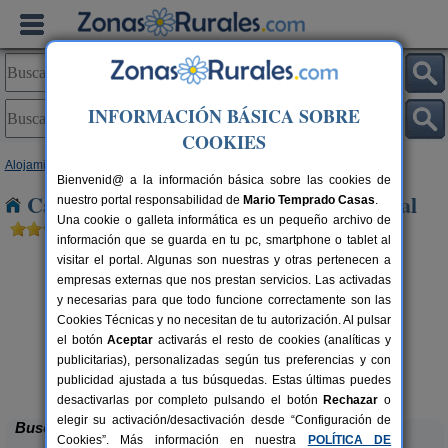
INFORMACIÓN BÁSICA SOBRE
COOKIES
Alojamientos
>
Galicia
>
A Coruña
> A Coruña capital
Bienvenid@ a la información básica sobre las cookies de
Casas Rurales cerca de A Coruña capital
nuestro portal responsabilidad de
Mario Temprado Casas
.
Una cookie o galleta informática es un pequeño archivo de
información que se guarda en tu pc, smartphone o tablet al
visitar el portal. Algunas son nuestras y otras pertenecen a
empresas externas que nos prestan servicios. Las activadas
y necesarias para que todo funcione correctamente son las
Cookies Técnicas y no necesitan de tu autorización. Al pulsar
el botón
Aceptar
activarás el resto de cookies (analíticas y
publicitarias), personalizadas según tus preferencias y con
Casa Da Maestra
rs.
6-10+2 pers.
 €
30 €
publicidad ajustada a tus búsquedas. Estas últimas puedes
Rianxo (A Coruña)
desde
desactivarlas por completo pulsando el botón
Rechazar
o
elegir su activación/desactivación desde “Configuración de
Buscar
Cookies”. Más información en nuestra
POLÍTICA DE