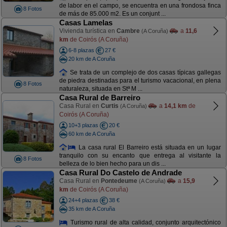
de labor en el campo, se encuentra en una frondosa finca
8 Fotos
de más de 85.000 m2. Es un conjunt ...
Casas Lamelas
Vivienda turística en
Cambre
a
11,6
(A Coruña)
km
de Coirós (A Coruña)
6-8 plazas
27 €
20 km de A Coruña
Se trata de un complejo de dos casas típicas gallegas
de piedra destinadas para el turismo vacacional, en plena
8 Fotos
naturaleza, situada en Stª M ...
Casa Rural de Barreiro
Casa Rural en
Curtis
a
14,1 km
de
(A Coruña)
Coirós (A Coruña)
10+3 plazas
20 €
60 km de A Coruña
La casa rural El Barreiro está situada en un lugar
tranquilo con su encanto que entrega al visitante la
8 Fotos
belleza de lo bien hecho para un dis ...
Casa Rural Do Castelo de Andrade
Casa Rural en
Pontedeume
a
15,9
(A Coruña)
km
de Coirós (A Coruña)
24+4 plazas
38 €
35 km de A Coruña
Turismo rural de alta calidad, conjunto arquitectónico