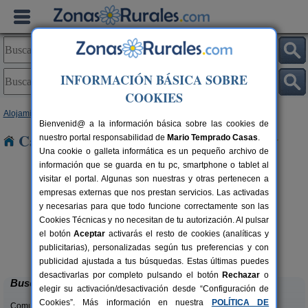
INFORMACIÓN BÁSICA SOBRE
COOKIES
Alojamientos
>
Galicia
>
A Coruña
> Coirós
Bienvenid@ a la información básica sobre las cookies de
Casas Rurales cerca de Coirós
nuestro portal responsabilidad de
Mario Temprado Casas
.
Una cookie o galleta informática es un pequeño archivo de
información que se guarda en tu pc, smartphone o tablet al
visitar el portal. Algunas son nuestras y otras pertenecen a
empresas externas que nos prestan servicios. Las activadas
y necesarias para que todo funcione correctamente son las
Cookies Técnicas y no necesitan de tu autorización. Al pulsar
el botón
Aceptar
activarás el resto de cookies (analíticas y
Casa A Pedriña
rs.
8+2 pers.
publicitarias), personalizadas según tus preferencias y con
 €
20 €
Ames (A Coruña)
desde
publicidad ajustada a tus búsquedas. Estas últimas puedes
desactivarlas por completo pulsando el botón
Rechazar
o
Buscar
elegir su activación/desactivación desde “Configuración de
Cookies”. Más información en nuestra
POLÍTICA DE
Comunidades: