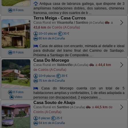
Antigua casa de labranza gallega, que dispone de 3
amplísimas habitaciones dobles, dos salones, chimenea
8 Fotos
francesa, cocina y dos cuartos de b ...
Terra Meiga - Casa Curros
Casa Rural en
Visantoña / Santiso
a
(A Coruña)
43,6 km
de Coirós (A Coruña)
10+10 plazas
30 €
80 km de A Coruña
Casa de aldea con encanto, mimada al detalle e ideal
para disfrutar del tramo final del Camino de Santiago.
8 Fotos
Próxima a Santiago de Compostela ...
Casa Do Morcego
Casa Rural en
Valdoviño
a
44,4 km
(A Coruña)
de Coirós (A Coruña)
10+9 plazas
39 €
75 km de A Coruña
Casa do Morcego cuenta con un total de 5
8 Fotos
habitaciones amplias y confortables, 1 de ellas adaptada a
Video
personas con discapacidad, 2 especiales ...
Casa Souto de Abajo
Casa Rural en
Santiso
a
44,5 km
de
(A Coruña)
Coirós (A Coruña)
8 plazas
25 €
54 km de A Coruña