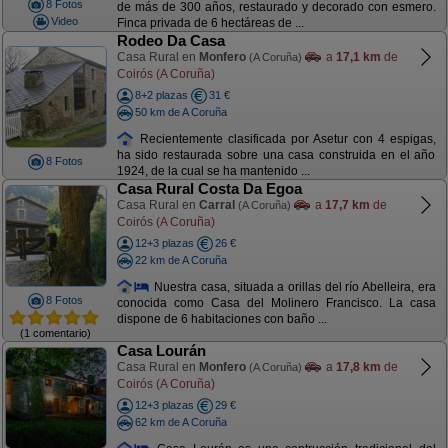
8 Fotos
de más de 300 años, restaurado y decorado con esmero.
Video
Finca privada de 6 hectáreas de ...
Rodeo Da Casa
Casa Rural en
Monfero
a
17,1 km
de
(A Coruña)
Coirós (A Coruña)
8+2 plazas
31 €
50 km de A Coruña
Recientemente clasificada por Asetur con 4 espigas,
ha sido restaurada sobre una casa construida en el año
8 Fotos
1924, de la cual se ha mantenido ...
Casa Rural Costa Da Egoa
Casa Rural en
Carral
a
17,7 km
de
(A Coruña)
Coirós (A Coruña)
12+3 plazas
26 €
22 km de A Coruña
Nuestra casa, situada a orillas del río Abelleira, era
8 Fotos
conocida como Casa del Molinero Francisco. La casa
dispone de 6 habitaciones con baño ...
(1 comentario)
Casa Lourán
Casa Rural en
Monfero
a
17,8 km
de
(A Coruña)
Coirós (A Coruña)
12+3 plazas
29 €
62 km de A Coruña