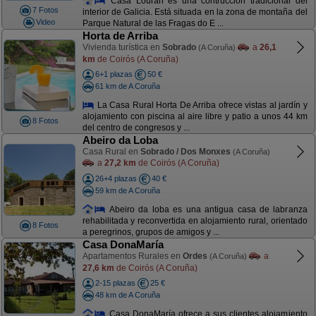
Casa Lourán es una contrucción tradicional del
7 Fotos
interior de Galicia. Está situada en la zona de montaña del
Video
Parque Natural de las Fragas do E ...
Horta de Arriba
Vivienda turística en
Sobrado
a
26,1
(A Coruña)
km
de Coirós (A Coruña)
6+1 plazas
50 €
61 km de A Coruña
La Casa Rural Horta De Arriba ofrece vistas al jardín y
alojamiento con piscina al aire libre y patio a unos 44 km
8 Fotos
del centro de congresos y ...
Abeiro da Loba
Casa Rural en
Sobrado / Dos Monxes
(A Coruña)
a
27,2 km
de Coirós (A Coruña)
26+4 plazas
40 €
59 km de A Coruña
Abeiro da loba es una antigua casa de labranza
rehabilitada y reconvertida en alojamiento rural, orientado
8 Fotos
a peregrinos, grupos de amigos y ...
Casa DonaMaría
Apartamentos Rurales en
Ordes
a
(A Coruña)
27,6 km
de Coirós (A Coruña)
2-15 plazas
25 €
48 km de A Coruña
Casa DonaMaría ofrece a sus clientes alojamiento