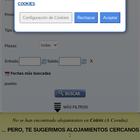
COOKIES
.
Provincias/Islas:
Tipo alquiler:
Plazas:
X
Entrada:
Salida:
Fechas más buscadas
pueblo:
MÁS FILTROS
No se han encontrado alojamientos en
Coirós
(A Coruña)
... PERO, TE SUGERIMOS ALOJAMIENTOS CERCANOS
: