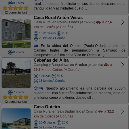
8 Fotos
rural, donde podrá disfrutar en sus días de descanso de la
tranquilidad y actividades que o ...
(2 comentarios)
Casa Rural Antón Veiras
Casa Rural en
Poulo / Ordes
a
27,6
(A Coruña)
km
de Coirós (A Coruña)
13+2 plazas
25 €
23 km de A Coruña
En la aldea del Outeiro (Poulo-Ordes), al pie del
Camino Ingles de perigrinación a Santiago de
8 Fotos
Compostela, a 2 km de la Villa de Ordes, a 1, ...
Cabañas del Alba
Camping y Bungalows en
Arteixo
a
(A Coruña)
29,7 km
de Coirós (A Coruña)
4 plazas
30 €
13 km de A Coruña
Nuestro alojamiento es una parcela de 3500m
7 Fotos
cuadrados, con 6 cabañas totalmente de madera, tanto en
el interior como el exterior, dos de ell ...
(2 comentarios)
Casa Outeiro
Casa Rural en
San Sadurniño
a
32,2
(A Coruña)
km
de Coirós (A Coruña)
10+5 plazas
23 €
59 km de A Coruña