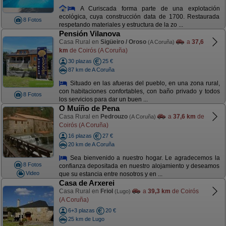
A Curiscada forma parte de una explotación
ecológica, cuya construcción data de 1700. Restaurada
8 Fotos
respetando materiales y estructura de la zo ...
Pensión Vilanova
Casa Rural en
Sigüeiro / Oroso
a
37,6
(A Coruña)
km
de Coirós (A Coruña)
30 plazas
25 €
87 km de A Coruña
Situado en las afueras del pueblo, en una zona rural,
con habitaciones confortables, con baño privado y todos
8 Fotos
los servicios para dar un buen ...
O Muíño de Pena
Casa Rural en
Pedrouzo
a
37,6 km
de
(A Coruña)
Coirós (A Coruña)
16 plazas
27 €
20 km de A Coruña
Sea bienvenido a nuestro hogar. Le agradecemos la
8 Fotos
confianza depositada en nuestro alojamiento y deseamos
Video
que su estancia entre nosotros y en ...
Casa de Arxerei
Casa Rural en
Friol
a
39,3 km
de Coirós
(Lugo)
(A Coruña)
6+3 plazas
20 €
25 km de Lugo