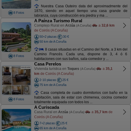
Nuestra Casa Outeiro data del aproximadmente del
1870, siendo en aquel tiempo una casa grande de
8 Fotos
labranza, cuya construcción era piedra y ma ...
A Paínza Turismo Rural
Complejo Rural en
Arzúa
a
32,6 km
(A Coruña)
de Coirós (A Coruña)
50+2 plazas
30 €
50 km de A Coruña
8 casas situadas en el Camino del Norte, a 3 km del
Camino Francés. Cada una, dispone de 3, 4 ó 6
8 Fotos
habitaciones con sus baños, sala-comedor y ...
Casa Perelos
Vivienda turística en
Toques
a
35,1
(A Coruña)
km
de Coirós (A Coruña)
2-10 plazas
25 €
75 km de A Coruña
Casa completa de cuatro dormitorios con baño en la
habitación, sala de estar con chimenea, cocina comedor
8 Fotos
totalmente equipada con todos los ...
A Curiscada
Casa Rural en
Arzúa
a
35,7 km
de
(A Coruña)
Coirós (A Coruña)
7+2 plazas
25 €
65 km de A Coruña