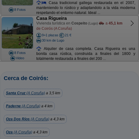
Casa tradicional gallega restaurada en el 2007,
manteniendo lo rústico y adaptandolo a la vida moderna
8 Fotos
respetando el entorno natural. Ideal ...
Casa Rigueira
Vivienda turística en
Cospeito
a
45,1 km
(Lugo)
de Coirós (A Coruña)
9+1 plazas
21 €
30 km de Lugo
Alquiler de casa completa. Casa Rigueira es una
8 Fotos
bonita casa rústica, construida a finales del 1800 y
Video
totalmente restaurada a finales del 200 ...
Cerca de Coirós:
Santa Cruz
(A Coruña)
a 3,5 km
Paderne
(A Coruña)
a 4 km
Oza Dos Ríos
(A Coruña)
a 4,3 km
Oza
(A Coruña)
a 4,3 km