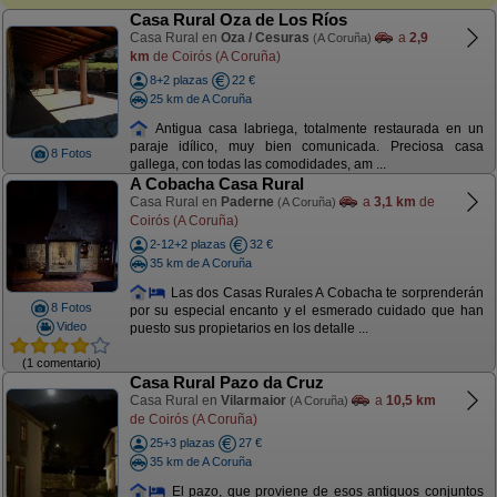
Casa Rural Oza de Los Ríos
Casa Rural en
Oza / Cesuras
a
2,9
(A Coruña)
km
de Coirós (A Coruña)
8+2 plazas
22 €
25 km de A Coruña
Antigua casa labriega, totalmente restaurada en un
paraje idílico, muy bien comunicada. Preciosa casa
8 Fotos
gallega, con todas las comodidades, am ...
A Cobacha Casa Rural
Casa Rural en
Paderne
a
3,1 km
de
(A Coruña)
Coirós (A Coruña)
2-12+2 plazas
32 €
35 km de A Coruña
Las dos Casas Rurales A Cobacha te sorprenderán
8 Fotos
por su especial encanto y el esmerado cuidado que han
Video
puesto sus propietarios en los detalle ...
(1 comentario)
Casa Rural Pazo da Cruz
Casa Rural en
Vilarmaior
a
10,5 km
(A Coruña)
de Coirós (A Coruña)
25+3 plazas
27 €
35 km de A Coruña
El pazo, que proviene de esos antiguos conjuntos