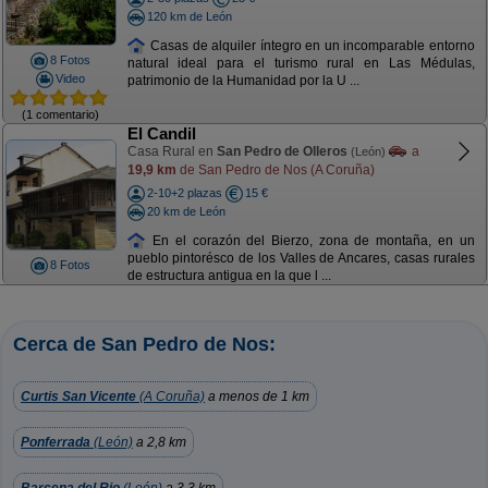
120 km de León
Casas de alquiler íntegro en un incomparable entorno
8 Fotos
natural ideal para el turismo rural en Las Médulas,
Video
patrimonio de la Humanidad por la U ...
(1 comentario)
El Candil
Casa Rural en
San Pedro de Olleros
a
(León)
19,9 km
de San Pedro de Nos (A Coruña)
2-10+2 plazas
15 €
20 km de León
En el corazón del Bierzo, zona de montaña, en un
pueblo pintorésco de los Valles de Ancares, casas rurales
8 Fotos
de estructura antigua en la que l ...
Cerca de San Pedro de Nos:
Curtis San Vicente
(A Coruña)
a menos de 1 km
Ponferrada
(León)
a 2,8 km