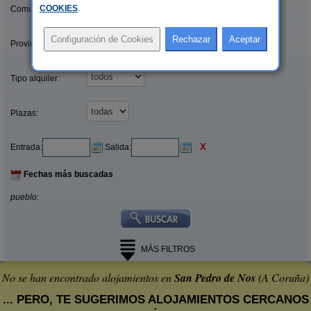
COOKIES
.
Comunidades:
Provincias/Islas:
Tipo alquiler:
Plazas:
X
Entrada:
Salida:
Fechas más buscadas
pueblo:
MÁS FILTROS
No se han encontrado alojamientos en
San Pedro de Nos
(A Coruña)
... PERO, TE SUGERIMOS ALOJAMIENTOS CERCANOS
: