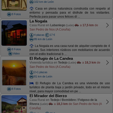
102 km de León
Casa en plena naturaleza construida con respeto al
entorno y pensada para el disfrute de los visitantes.
8 Fotos
Perfecta para pasar unos felices dí ...
La Nogala
Casa Rural en
Labaniego
a
17,5 km
de
(León)
San Pedro de Nos (A Coruña)
4 plazas
17 €
85 km de León
La Nogala es una casa rural de alquiler completo de 4
8 Fotos
plazas. Sus interiores rústicos con mobiliarios de acuerdo
Video
con el estilo tradicional b ...
El Refugio de La Candea
Vivienda turística en
Tedejo
a
18,3 km
de
(León)
San Pedro de Nos (A Coruña)
2+1 plazas
81 km de León
El Refugio de La Candea es una vivienda de uso
turístico de planta baja y jardín privado, todo en el mismo
8 Fotos
nivel, para mayor comodidad en pe ...
El Mirador del Bierzo
Casa Rural en
Tedejo / Bembibre / Folgoso de la
Rivera
a
18,3 km
de San Pedro de Nos (A
(León)
Coruña)