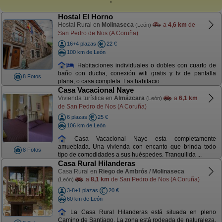
Hostal El Horno
Hostal Rural en
Molinaseca
a
4,6 km
de
(León)
San Pedro de Nos (A Coruña)
16+4 plazas
22 €
100 km de León
Habitaciones individuales o dobles con cuarto de
baño con ducha, conexión wifi gratis y tv de pantalla
8 Fotos
plana, o casa completa. Las habitacio ...
Casa Vacacional Naye
Vivienda turística en
Almázcara
a
6,1 km
(León)
de San Pedro de Nos (A Coruña)
6 plazas
25 €
106 km de León
Casa Vacacional Naye esta completamente
amueblada. Una vivienda con encanto que brinda todo
8 Fotos
tipo de comodidades a sus huéspedes. Tranquilida ...
Casa Rural Hilanderas
Casa Rural en
Riego de Ambrós / Molinaseca
a
8,1 km
de San Pedro de Nos (A Coruña)
(León)
3-8+1 plazas
20 €
60 km de León
La Casa Rural Hilanderas está situada en pleno
Camino de Santiago. La zona está rodeada de naturaleza,