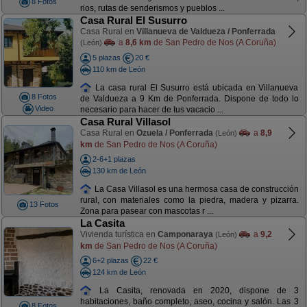
8 Fotos
rios, rutas de senderismos y pueblos ...
Casa Rural El Susurro
Casa Rural en
Villanueva de Valdueza / Ponferrada
a
8,6 km
de San Pedro de Nos (A Coruña)
(León)
5 plazas
20 €
110 km de León
La casa rural El Susurro está ubicada en Villanueva
8 Fotos
de Valdueza a 9 Km de Ponferrada. Dispone de todo lo
Video
necesario para hacer de tus vacacio ...
Casa Rural Villasol
Casa Rural en
Ozuela / Ponferrada
a
8,9
(León)
km
de San Pedro de Nos (A Coruña)
2-6+1 plazas
130 km de León
La Casa Villasol es una hermosa casa de construcción
rural, con materiales como la piedra, madera y pizarra.
13 Fotos
Zona para pasear con mascotas r ...
La Casita
Vivienda turística en
Camponaraya
a
9,2
(León)
km
de San Pedro de Nos (A Coruña)
6+2 plazas
22 €
124 km de León
La Casita, renovada en 2020, dispone de 3
habitaciones, baño completo, aseo, cocina y salón. Las 3
8 Fotos