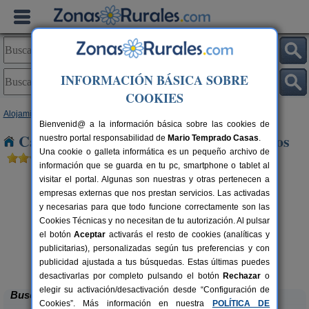
INFORMACIÓN BÁSICA SOBRE
COOKIES
Alojamientos
>
Galicia
>
A Coruña
> San Pedro de Nos
Bienvenid@ a la información básica sobre las cookies de
Casas Rurales cerca de San Pedro de Nos
nuestro portal responsabilidad de
Mario Temprado Casas
.
Una cookie o galleta informática es un pequeño archivo de
información que se guarda en tu pc, smartphone o tablet al
visitar el portal. Algunas son nuestras y otras pertenecen a
empresas externas que nos prestan servicios. Las activadas
y necesarias para que todo funcione correctamente son las
Cookies Técnicas y no necesitan de tu autorización. Al pulsar
el botón
Aceptar
activarás el resto de cookies (analíticas y
publicitarias), personalizadas según tus preferencias y con
Casa da Roncha
rs.
14+6 pers.
 €
25 €
publicidad ajustada a tus búsquedas. Estas últimas puedes
Noia (A Coruña)
desde
desactivarlas por completo pulsando el botón
Rechazar
o
elegir su activación/desactivación desde “Configuración de
Buscar
Cookies”. Más información en nuestra
POLÍTICA DE