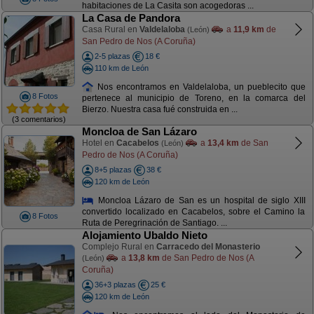
habitaciones de La Casita son acogedoras ...
La Casa de Pandora
Casa Rural en
Valdelaloba
a
11,9 km
de
(León)
San Pedro de Nos (A Coruña)
2-5 plazas
18 €
110 km de León
Nos encontramos en Valdelaloba, un pueblecito que
8 Fotos
pertenece al municipio de Toreno, en la comarca del
Bierzo. Nuestra casa fué construida en ...
(3 comentarios)
Moncloa de San Lázaro
Hotel en
Cacabelos
a
13,4 km
de San
(León)
Pedro de Nos (A Coruña)
8+5 plazas
38 €
120 km de León
Moncloa Lázaro de San es un hospital de siglo XIII
convertido localizado en Cacabelos, sobre el Camino la
8 Fotos
Ruta de Peregrinación de Santiago. ...
Alojamiento Ubaldo Nieto
Complejo Rural en
Carracedo del Monasterio
a
13,8 km
de San Pedro de Nos (A
(León)
Coruña)
36+3 plazas
25 €
120 km de León