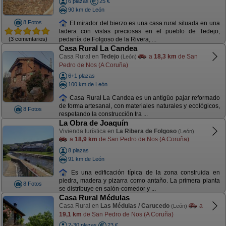
6 plazas
25 €
90 km de León
8 Fotos
El mirador del bierzo es una casa rural situada en una
ladera con vistas preciosas en el pueblo de Tedejo,
(3 comentarios)
pedanía de Folgoso de la Rivera, ...
Casa Rural La Candea
Casa Rural en
Tedejo
a
18,3 km
de San
(León)
Pedro de Nos (A Coruña)
6+1 plazas
100 km de León
Casa Rural La Candea es un antigüo pajar reformado
de forma artesanal, con materiales naturales y ecológicos,
8 Fotos
respetando la construcción tra ...
La Obra de Joaquín
Vivienda turística en
La Ribera de Folgoso
(León)
a
18,9 km
de San Pedro de Nos (A Coruña)
8 plazas
91 km de León
Es una edificación típica de la zona construida en
piedra, madera y pizarra como antaño. La primera planta
8 Fotos
se distribuye en salón-comedor y ...
Casa Rural Médulas
Casa Rural en
Las Médulas / Carucedo
a
(León)
19,1 km
de San Pedro de Nos (A Coruña)
2-30 plazas
23 €