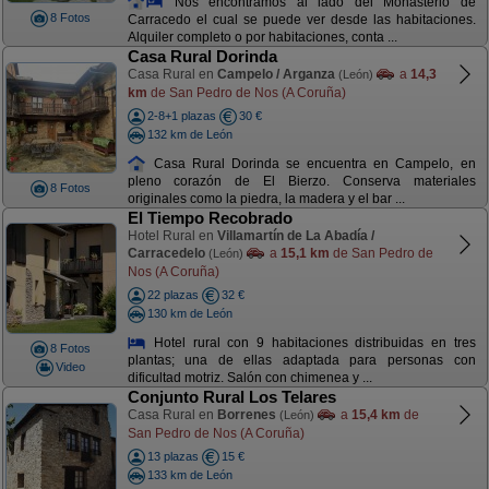
Nos encontramos al lado del Monasterio de
8 Fotos
Carracedo el cual se puede ver desde las habitaciones.
Alquiler completo o por habitaciones, conta ...
Casa Rural Dorinda
Casa Rural en
Campelo / Arganza
a
14,3
(León)
km
de San Pedro de Nos (A Coruña)
2-8+1 plazas
30 €
132 km de León
Casa Rural Dorinda se encuentra en Campelo, en
pleno corazón de El Bierzo. Conserva materiales
8 Fotos
originales como la piedra, la madera y el bar ...
El Tiempo Recobrado
Hotel Rural en
Villamartín de La Abadía /
Carracedelo
a
15,1 km
de San Pedro de
(León)
Nos (A Coruña)
22 plazas
32 €
130 km de León
Hotel rural con 9 habitaciones distribuidas en tres
8 Fotos
plantas; una de ellas adaptada para personas con
Video
dificultad motriz. Salón con chimenea y ...
Conjunto Rural Los Telares
Casa Rural en
Borrenes
a
15,4 km
de
(León)
San Pedro de Nos (A Coruña)
13 plazas
15 €
133 km de León