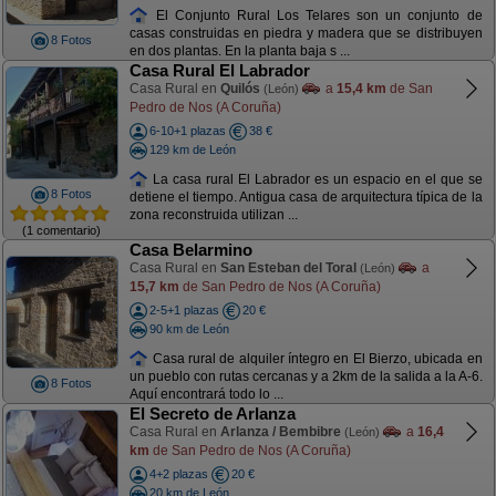
El Conjunto Rural Los Telares son un conjunto de
casas construidas en piedra y madera que se distribuyen
8 Fotos
en dos plantas. En la planta baja s ...
Casa Rural El Labrador
Casa Rural en
Quilós
a
15,4 km
de San
(León)
Pedro de Nos (A Coruña)
6-10+1 plazas
38 €
129 km de León
La casa rural El Labrador es un espacio en el que se
8 Fotos
detiene el tiempo. Antigua casa de arquitectura típica de la
zona reconstruida utilizan ...
(1 comentario)
Casa Belarmino
Casa Rural en
San Esteban del Toral
a
(León)
15,7 km
de San Pedro de Nos (A Coruña)
2-5+1 plazas
20 €
90 km de León
Casa rural de alquiler íntegro en El Bierzo, ubicada en
un pueblo con rutas cercanas y a 2km de la salida a la A-6.
8 Fotos
Aquí encontrará todo lo ...
El Secreto de Arlanza
Casa Rural en
Arlanza / Bembibre
a
16,4
(León)
km
de San Pedro de Nos (A Coruña)
4+2 plazas
20 €
20 km de León