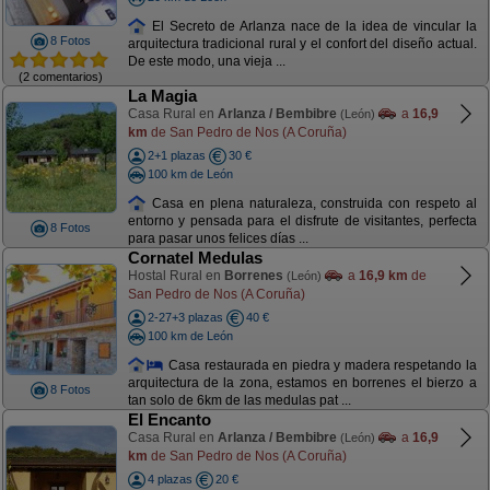
El Secreto de Arlanza nace de la idea de vincular la
8 Fotos
arquitectura tradicional rural y el confort del diseño actual.
De este modo, una vieja ...
(2 comentarios)
La Magia
Casa Rural en
Arlanza / Bembibre
a
16,9
(León)
km
de San Pedro de Nos (A Coruña)
2+1 plazas
30 €
100 km de León
Casa en plena naturaleza, construida con respeto al
entorno y pensada para el disfrute de visitantes, perfecta
8 Fotos
para pasar unos felices días ...
Cornatel Medulas
Hostal Rural en
Borrenes
a
16,9 km
de
(León)
San Pedro de Nos (A Coruña)
2-27+3 plazas
40 €
100 km de León
Casa restaurada en piedra y madera respetando la
arquitectura de la zona, estamos en borrenes el bierzo a
8 Fotos
tan solo de 6km de las medulas pat ...
El Encanto
Casa Rural en
Arlanza / Bembibre
a
16,9
(León)
km
de San Pedro de Nos (A Coruña)
4 plazas
20 €