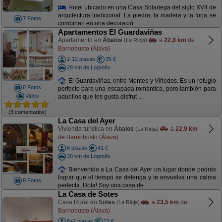
Hotel ubicado en una Casa Solariega del siglo XVII de
arquitectura tradicional. La piedra, la madera y la forja se
7 Fotos
combinan en una decoració ...
Apartamentos El Guardaviñas
Apartamento en
Ábalos
a
22,9 km
de
(La Rioja)
Barriobusto (Álava)
2-12 plazas
35 €
29 km de Logroño
El Guardaviñas, entre Montes y Viñedos. Es un refugio
8 Fotos
perfecto para una escapada romántica, pero también para
Video
aquellos que les gusta disfrut ...
(3 comentarios)
La Casa del Ayer
Vivienda turística en
Ábalos
a
22,9 km
(La Rioja)
de Barriobusto (Álava)
6 plazas
41 €
30 km de Logroño
Bienvenido a La Casa del Ayer un lugar donde podrás
lograr que el tiempo se detenga y te envuelva una calma
8 Fotos
perfecta. Hola! Soy una casa de ...
La Casa de Sotes
Casa Rural en
Sotes
a
23,5 km
de
(La Rioja)
Barriobusto (Álava)
8+2 plazas
22 €