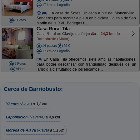
17 km de Logroño
L a casa de Sotes. Ubicada a pie del Moncalvillo,.
Senderos para recorer a pie o en bicicleta.. Iglesia de San
8 Fotos
Martín del s. XVI.. Bodegas f ...
Casa Rural Tila
Casa Rural en
Clavijo
a
24,3 km
de
(La Rioja)
Barriobusto (Álava)
14 plazas
29 €
17 km de Logroño
En Casa Tila ofrecemos siete amplias habitaciones,
8 Fotos
para poder descansar con tranquilidad después de un
Video
largo día disfrutando de los encantos ...
Cerca de Barriobusto:
Yécora
(Álava)
a 3,2 km
Lapoblacion
(Navarra)
a 4,8 km
Moreda de Álava
(Álava)
a 5,1 km