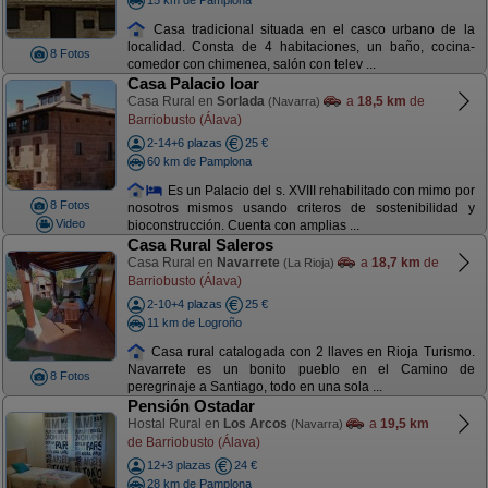
Casa tradicional situada en el casco urbano de la
localidad. Consta de 4 habitaciones, un baño, cocina-
8 Fotos
comedor con chimenea, salón con telev ...
Casa Palacio Ioar
Casa Rural en
Sorlada
a
18,5 km
de
(Navarra)
Barriobusto (Álava)
2-14+6 plazas
25 €
60 km de Pamplona
Es un Palacio del s. XVIII rehabilitado con mimo por
8 Fotos
nosotros mismos usando criteros de sostenibilidad y
Video
bioconstrucción. Cuenta con amplias ...
Casa Rural Saleros
Casa Rural en
Navarrete
a
18,7 km
de
(La Rioja)
Barriobusto (Álava)
2-10+4 plazas
25 €
11 km de Logroño
Casa rural catalogada con 2 llaves en Rioja Turismo.
Navarrete es un bonito pueblo en el Camino de
8 Fotos
peregrinaje a Santiago, todo en una sola ...
Pensión Ostadar
Hostal Rural en
Los Arcos
a
19,5 km
(Navarra)
de Barriobusto (Álava)
12+3 plazas
24 €
28 km de Pamplona