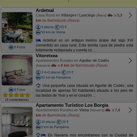
Ardetxal
Casa Rural en
Viñaspre / Lanciego
a
5,3
(Álava)
km
de Barriobusto (Álava)
4 plazas
55 €
59 km de Vitoria
Ardetxal es un antiguo molino árabe del sigo XVI
convertido en casa rural. Esta bonita casa de piedra está
8 Fotos
totalmente restaurada y cuenta co ...
Vitoretxea
Apartamentos Rurales en
Aguilar de Codés
a
6 km
de Barriobusto (Álava)
(Navarra)
2-6+2 plazas
23 €
81 km de Pamplona
Una pequeña casa situada en Aguilar de Codés, una
8 Fotos
localidad de apenas 50 habitantes situada a los pies de
las faldas de Yoar y en el corazón ...
(3 comentarios)
Apartamento Turístico Los Borgia
Apartamentos Rurales en
Viana
a
7,4
(Navarra)
km
de Barriobusto (Álava)
10 plazas
20 €
9 km de Pamplona
En Navarra nos encontramos con la Ciudad de