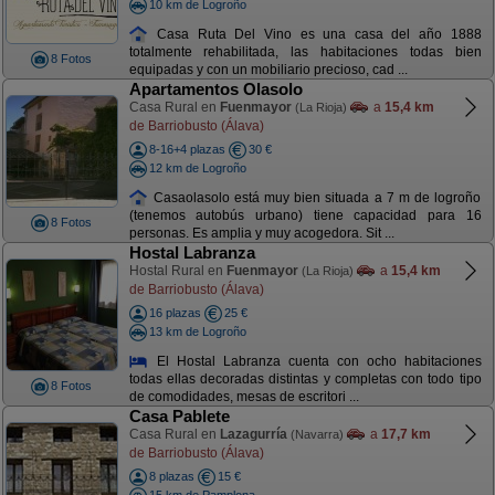
10 km de Logroño
Casa Ruta Del Vino es una casa del año 1888
totalmente rehabilitada, las habitaciones todas bien
8 Fotos
equipadas y con un mobiliario precioso, cad ...
Apartamentos Olasolo
Casa Rural en
Fuenmayor
a
15,4 km
(La Rioja)
de Barriobusto (Álava)
8-16+4 plazas
30 €
12 km de Logroño
Casaolasolo está muy bien situada a 7 m de logroño
(tenemos autobús urbano) tiene capacidad para 16
8 Fotos
personas. Es amplia y muy acogedora. Sit ...
Hostal Labranza
Hostal Rural en
Fuenmayor
a
15,4 km
(La Rioja)
de Barriobusto (Álava)
16 plazas
25 €
13 km de Logroño
El Hostal Labranza cuenta con ocho habitaciones
todas ellas decoradas distintas y completas con todo tipo
8 Fotos
de comodidades, mesas de escritori ...
Casa Pablete
Casa Rural en
Lazagurría
a
17,7 km
(Navarra)
de Barriobusto (Álava)
8 plazas
15 €
15 km de Pamplona