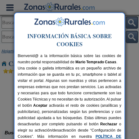
INFORMACIÓN BÁSICA SOBRE
COOKIES
Alojamientos
>
País Vasco
>
Álava
> Barriobusto
Bienvenid@ a la información básica sobre las cookies de
Casas Rurales cerca de Barriobusto
nuestro portal responsabilidad de
Mario Temprado Casas
.
Una cookie o galleta informática es un pequeño archivo de
información que se guarda en tu pc, smartphone o tablet al
visitar el portal. Algunas son nuestras y otras pertenecen a
empresas externas que nos prestan servicios. Las activadas
y necesarias para que todo funcione correctamente son las
Cookies Técnicas y no necesitan de tu autorización. Al pulsar
el botón
Aceptar
activarás el resto de cookies (analíticas y
publicitarias), personalizadas según tus preferencias y con
Casa Rural Los Huetos
rs.
9+5 pers.
 €
29 €
publicidad ajustada a tus búsquedas. Estas últimas puedes
Hueto Arriba (Álava)
desde
desactivarlas por completo pulsando el botón
Rechazar
o
elegir su activación/desactivación desde “Configuración de
Buscar
Cookies”. Más información en nuestra
POLÍTICA DE