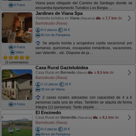
Viana paso obligado del Camino de Santiago donde se
8 Fotos
encuentra Apartamento Turistico Los Borgia. ...
Jardines de Viana Spa
Vivienda turística en
Viana
a
7,7 km
de
(Navarra)
Barriobusto (Álava)
6+2 plazas
35 €
82 km de Pamplona
Se alquila bonita y acogedora casita vacacional por
8 Fotos
semanas, quincenas, escapadas románticas, vacaciones,
Video
san Valentín... etc. Dispone de ja ...
(3 comentarios)
Casa Rural Gaztelubidea
Casa Rural en
Bernedo
a
8,5 km
de
(Álava)
Barriobusto (Álava)
2-12 plazas
25 €
35 km de Vitoria
2 casas rurales adosadas con capacidad de 4 a 6
personas cada una de ellas. También se alquila de forma
8 Fotos
íntegra (12 personas). Tanto alquile ...
El Encinedo
Casa Rural en
Genevilla
a
9,1 km
de
(Navarra)
Barriobusto (Álava)
6+2 plazas
25 €
80 km de Pamplona