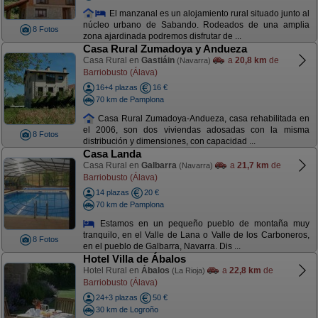
El manzanal es un alojamiento rural situado junto al
núcleo urbano de Sabando. Rodeados de una amplia
8 Fotos
zona ajardinada podremos disfrutar de ...
Casa Rural Zumadoya y Andueza
Casa Rural en
Gastiáin
a
20,8 km
de
(Navarra)
Barriobusto (Álava)
16+4 plazas
16 €
70 km de Pamplona
Casa Rural Zumadoya-Andueza, casa rehabilitada en
el 2006, son dos viviendas adosadas con la misma
8 Fotos
distribución y dimensiones, con capacidad ...
Casa Landa
Casa Rural en
Galbarra
a
21,7 km
de
(Navarra)
Barriobusto (Álava)
14 plazas
20 €
70 km de Pamplona
Estamos en un pequeño pueblo de montaña muy
tranquilo, en el Valle de Lana o Valle de los Carboneros,
8 Fotos
en el pueblo de Galbarra, Navarra. Dis ...
Hotel Villa de Ábalos
Hotel Rural en
Ábalos
a
22,8 km
de
(La Rioja)
Barriobusto (Álava)
24+3 plazas
50 €
30 km de Logroño