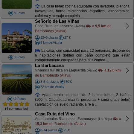
La casa tiene: cocina equipada con lavadora, plancha,
lavavajillas, horno microondas, frigorífico, vitroceramica,
8 Fotos
cafetera y menaje completo ...
Señorío de Las Viñas
Casa Rural en
Laserna
a
9,5 km
de
(Álava)
Barriobusto (Álava)
12+6 plazas
27 €
5 km de Vitoria
La casa, con capacidad para 12 personas, dispone de
6 habitaciones dobles con baño completo que están
8 Fotos
completamente equipadas para sus comod ...
La Barbacana
Vivienda turística en
Laguardia
a
12,6 km
(Álava)
de Barriobusto (Álava)
3-5+1 plazas
50 €
72 km de Vitoria
Apartamento completo, de 3 habitaciones, 2 baños
49 Fotos
(100m), Capacidad max (5 personas + cuna gratis bebe)
calefacción de suelo radiante, aire a ...
(4 comentarios)
Casa Ruta del Vino
Apartamentos Rurales en
Fuenmayor
a
(La Rioja)
15,3 km
de Barriobusto (Álava)
8-14 plazas
25 €