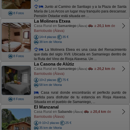
Junto al Camino de Santiago y a la Plaza de Santa
María de Los Arcos un lugar muy tranquilo para descansar.
8 Fotos
Pensión Ostadar está situada en ...
La Molinera Etxea
Casa Rural en
Samaniego
a
20,1 km
de
(Álava)
Barriobusto (Álava)
14+4 plazas
35 €
38 km de Vitoria
La Molinera Etxea es una casa del Renacimiento
que data del siglo XVII. Ubicada en Samaniego dentro de
8 Fotos
la Ruta del Vino de Rioja Alavesa. Un ...
La Casona de Alútiz
Casa Rural en
Samaniego
a
20,2 km
de
(Álava)
Barriobusto (Álava)
10+2 plazas
75 €
58 km de Vitoria
Casa rural donde encontrarás el perfecto punto de
partida para disfrutar de tu estancia en Rioja Alavesa.
8 Fotos
Situada en el pueblo de Samaniego, ...
El Manzanal
Casa Rural en
Sabando
a
20,4 km
de
(Álava)
Barriobusto (Álava)
8-10+2 plazas
25 €
35 km de Vitoria