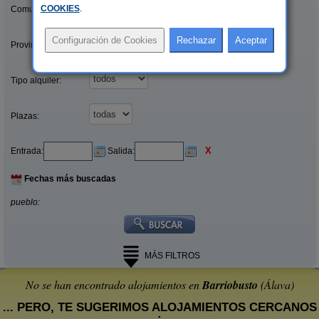
COOKIES
.
Comunidades:
Provincias/Islas:
Tipo alquiler:
Plazas:
X
Entrada:
Salida:
Fechas más buscadas
pueblo:
MÁS FILTROS
No se han encontrado alojamientos en
Barriobusto
(Álava)
... PERO, TE SUGERIMOS ALOJAMIENTOS CERCANOS
: