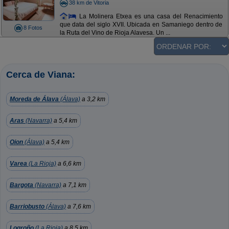
38 km de Vitoria
La Molinera Etxea es una casa del Renacimiento
que data del siglo XVII. Ubicada en Samaniego dentro de
8 Fotos
la Ruta del Vino de Rioja Alavesa. Un ...
Cerca de Viana:
Moreda de Álava
(Álava)
a 3,2 km
Aras
(Navarra)
a 5,4 km
Oion
(Álava)
a 5,4 km
Varea
(La Rioja)
a 6,6 km
Bargota
(Navarra)
a 7,1 km
Barriobusto
(Álava)
a 7,6 km
Logroño
(La Rioja)
a 8,5 km