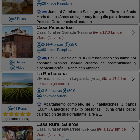
28 km de Pamplona
Junto al Camino de Santiago y a la Plaza de Santa
María de Los Arcos un lugar muy tranquilo para descansar.
8 Fotos
Pensión Ostadar está situada en ...
Casa Palacio Ioar
Casa Rural en
Sorlada
a
17,3 km
de
(Navarra)
Viana (Navarra)
2-14+6 plazas
25 €
60 km de Pamplona
Es un Palacio del s. XVIII rehabilitado con mimo por
8 Fotos
nosotros mismos usando criteros de sostenibilidad y
Video
bioconstrucción. Cuenta con amplias ...
La Barbacana
Vivienda turística en
Laguardia
a
17,4 km
(Álava)
de Viana (Navarra)
3-5+1 plazas
50 €
72 km de Vitoria
Apartamento completo, de 3 habitaciones, 2 baños
49 Fotos
(100m), Capacidad max (5 personas + cuna gratis bebe)
calefacción de suelo radiante, aire a ...
(4 comentarios)
Casa Rural Saleros
Casa Rural en
Navarrete
a
17,7 km
de
(La Rioja)
Viana (Navarra)