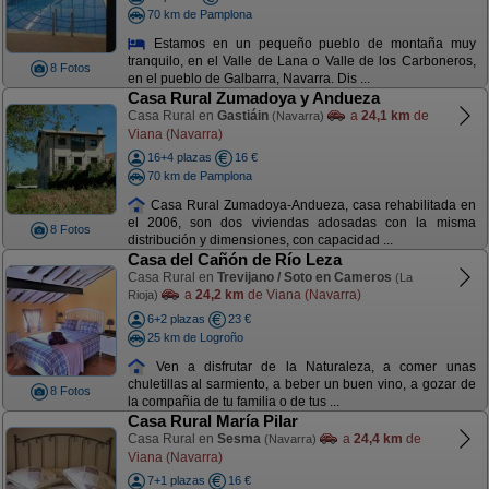
70 km de Pamplona
Estamos en un pequeño pueblo de montaña muy
tranquilo, en el Valle de Lana o Valle de los Carboneros,
8 Fotos
en el pueblo de Galbarra, Navarra. Dis ...
Casa Rural Zumadoya y Andueza
Casa Rural en
Gastiáin
a
24,1 km
de
(Navarra)
Viana (Navarra)
16+4 plazas
16 €
70 km de Pamplona
Casa Rural Zumadoya-Andueza, casa rehabilitada en
el 2006, son dos viviendas adosadas con la misma
8 Fotos
distribución y dimensiones, con capacidad ...
Casa del Cañón de Río Leza
Casa Rural en
Trevijano / Soto en Cameros
(La
a
24,2 km
de Viana (Navarra)
Rioja)
6+2 plazas
23 €
25 km de Logroño
Ven a disfrutar de la Naturaleza, a comer unas
chuletillas al sarmiento, a beber un buen vino, a gozar de
8 Fotos
la compañia de tu familia o de tus ...
Casa Rural María Pilar
Casa Rural en
Sesma
a
24,4 km
de
(Navarra)
Viana (Navarra)
7+1 plazas
16 €