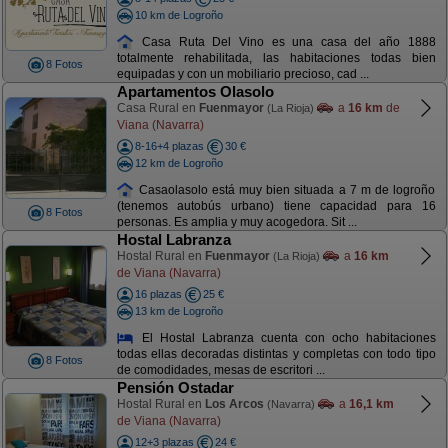
10 km de Logroño
Casa Ruta Del Vino es una casa del año 1888
totalmente rehabilitada, las habitaciones todas bien
8 Fotos
equipadas y con un mobiliario precioso, cad ...
Apartamentos Olasolo
Casa Rural en
Fuenmayor
a
16 km
de
(La Rioja)
Viana (Navarra)
8-16+4 plazas
30 €
12 km de Logroño
Casaolasolo está muy bien situada a 7 m de logroño
(tenemos autobús urbano) tiene capacidad para 16
8 Fotos
personas. Es amplia y muy acogedora. Sit ...
Hostal Labranza
Hostal Rural en
Fuenmayor
a
16 km
(La Rioja)
de Viana (Navarra)
16 plazas
25 €
13 km de Logroño
El Hostal Labranza cuenta con ocho habitaciones
todas ellas decoradas distintas y completas con todo tipo
8 Fotos
de comodidades, mesas de escritori ...
Pensión Ostadar
Hostal Rural en
Los Arcos
a
16,1 km
(Navarra)
de Viana (Navarra)
12+3 plazas
24 €