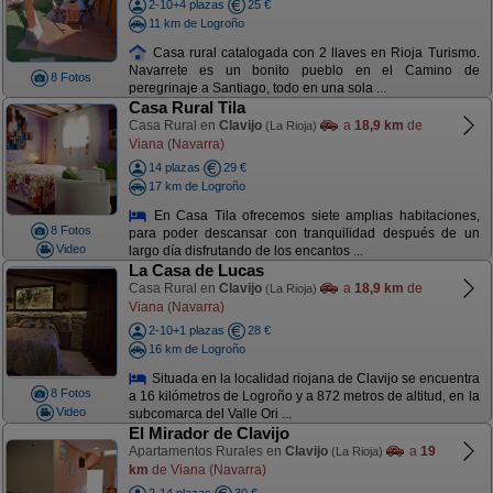
2-10+4 plazas
25 €
11 km de Logroño
Casa rural catalogada con 2 llaves en Rioja Turismo.
Navarrete es un bonito pueblo en el Camino de
8 Fotos
peregrinaje a Santiago, todo en una sola ...
Casa Rural Tila
Casa Rural en
Clavijo
a
18,9 km
de
(La Rioja)
Viana (Navarra)
14 plazas
29 €
17 km de Logroño
En Casa Tila ofrecemos siete amplias habitaciones,
8 Fotos
para poder descansar con tranquilidad después de un
Video
largo día disfrutando de los encantos ...
La Casa de Lucas
Casa Rural en
Clavijo
a
18,9 km
de
(La Rioja)
Viana (Navarra)
2-10+1 plazas
28 €
16 km de Logroño
Situada en la localidad riojana de Clavijo se encuentra
8 Fotos
a 16 kilómetros de Logroño y a 872 metros de altitud, en la
Video
subcomarca del Valle Ori ...
El Mirador de Clavijo
Apartamentos Rurales en
Clavijo
a
19
(La Rioja)
km
de Viana (Navarra)