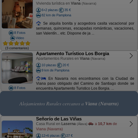
Vivienda turística en
Viana
(Navarra)
6+2 plazas
35 €
82 km de Pamplona
Se alquila bonita y acogedora casita vacacional por
semanas, quincenas, escapadas románticas, vacaciones,
8 Fotos
san Valentín... etc. Dispone de ja ...
Video
(3 comentarios)
Apartamento Turístico Los Borgia
Apartamentos Rurales en
Viana
(Navarra)
10 plazas
20 €
9 km de Pamplona
En Navarra nos encontramos con la Ciudad de
Viana paso obligado del Camino de Santiago donde se
8 Fotos
encuentra Apartamento Turistico Los Borgia. ...
Alojamientos Rurales cercanos a
Viana (Navarra)
Señorío de Las Viñas
Casa Rural en
Laserna
a
10,7 km
de
(Álava)
Viana (Navarra)
12+6 plazas
27 €