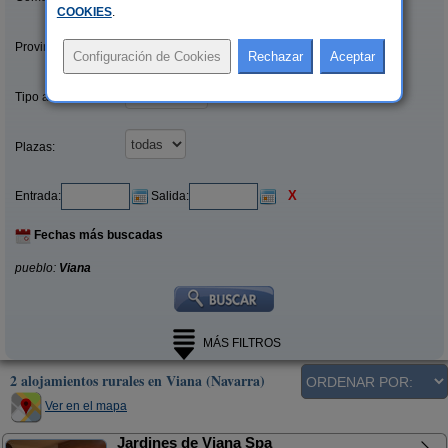
COOKIES
.
Provincias/Islas:
Tipo alquiler:
Plazas:
X
Entrada:
Salida:
Fechas más buscadas
pueblo:
Viana
MÁS FILTROS
2 alojamientos rurales en Viana (Navarra)
Ver en el mapa
Jardines de Viana Spa