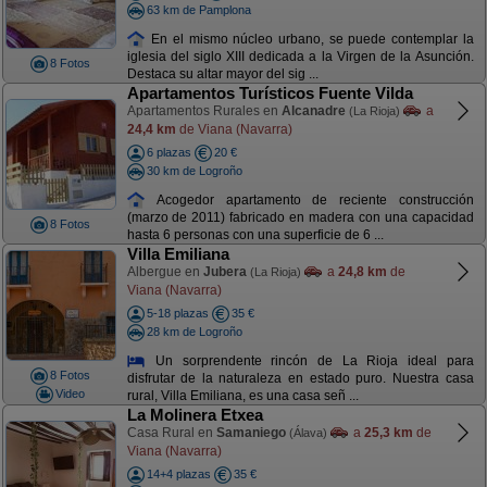
63 km de Pamplona
En el mismo núcleo urbano, se puede contemplar la
iglesia del siglo XIII dedicada a la Virgen de la Asunción.
8 Fotos
Destaca su altar mayor del sig ...
Apartamentos Turísticos Fuente Vilda
Apartamentos Rurales en
Alcanadre
a
(La Rioja)
24,4 km
de Viana (Navarra)
6 plazas
20 €
30 km de Logroño
Acogedor apartamento de reciente construcción
(marzo de 2011) fabricado en madera con una capacidad
8 Fotos
hasta 6 personas con una superficie de 6 ...
Villa Emiliana
Albergue en
Jubera
a
24,8 km
de
(La Rioja)
Viana (Navarra)
5-18 plazas
35 €
28 km de Logroño
Un sorprendente rincón de La Rioja ideal para
8 Fotos
disfrutar de la naturaleza en estado puro. Nuestra casa
Video
rural, Villa Emiliana, es una casa señ ...
La Molinera Etxea
Casa Rural en
Samaniego
a
25,3 km
de
(Álava)
Viana (Navarra)
14+4 plazas
35 €