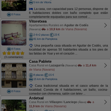
5 km de Vitoria
La casa, con capacidad para 12 personas, dispone de
6 habitaciones dobles con baño completo que están
8 Fotos
completamente equipadas para sus comod ...
Vitoretxea
Apartamentos Rurales en
Aguilar de Codés
a
10,9 km
de Viana (Navarra)
(Navarra)
2-6+2 plazas
23 €
81 km de Pamplona
Una pequeña casa situada en Aguilar de Codés, una
8 Fotos
localidad de apenas 50 habitantes situada a los pies de
las faldas de Yoar y en el corazón ...
(3 comentarios)
Casa Pablete
Casa Rural en
Lazagurría
a
11,4 km
(Navarra)
de Viana (Navarra)
8 plazas
15 €
15 km de Pamplona
Casa tradicional situada en el casco urbano de la
localidad. Consta de 4 habitaciones, un baño, cocina-
8 Fotos
comedor con chimenea, salón con telev ...
Ardetxal
Casa Rural en
Viñaspre / Lanciego
a
(Álava)
11,9 km
de Viana (Navarra)