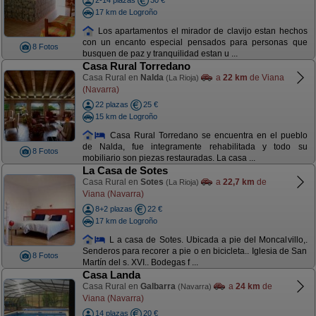
2-14 plazas
30 €
17 km de Logroño
Los apartamentos el mirador de clavijo estan hechos
con un encanto especial pensados para personas que
8 Fotos
busquen de paz y tranquilidad estan u ...
Casa Rural Torredano
Casa Rural en
Nalda
a
22 km
de Viana
(La Rioja)
(Navarra)
22 plazas
25 €
15 km de Logroño
Casa Rural Torredano se encuentra en el pueblo
de Nalda, fue integramente rehabilitada y todo su
8 Fotos
mobiliario son piezas restauradas. La casa ...
La Casa de Sotes
Casa Rural en
Sotes
a
22,7 km
de
(La Rioja)
Viana (Navarra)
8+2 plazas
22 €
17 km de Logroño
L a casa de Sotes. Ubicada a pie del Moncalvillo,.
Senderos para recorer a pie o en bicicleta.. Iglesia de San
8 Fotos
Martín del s. XVI.. Bodegas f ...
Casa Landa
Casa Rural en
Galbarra
a
24 km
de
(Navarra)
Viana (Navarra)
14 plazas
20 €