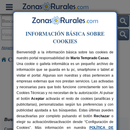
INFORMACIÓN BÁSICA SOBRE
COOKIES
Alojamientos
>
Navarra
> Viana
Bienvenid@ a la información básica sobre las cookies de
Casas Rurales en Viana
nuestro portal responsabilidad de
Mario Temprado Casas
.
Una cookie o galleta informática es un pequeño archivo de
información que se guarda en tu pc, smartphone o tablet al
visitar el portal. Algunas son nuestras y otras pertenecen a
empresas externas que nos prestan servicios. Las activadas
y necesarias para que todo funcione correctamente son las
Cookies Técnicas y no necesitan de tu autorización. Al pulsar
el botón
Aceptar
activarás el resto de cookies (analíticas y
Hotel Rural Quinto Real
rs.
24-36+14 pers.
publicitarias), personalizadas según tus preferencias y con
 €
28 €
Eugi (Navarra)
desde
publicidad ajustada a tus búsquedas. Estas últimas puedes
desactivarlas por completo pulsando el botón
Rechazar
o
Buscar
elegir su activación/desactivación desde “Configuración de
Cookies”. Más información en nuestra
POLÍTICA DE
Comunidades: