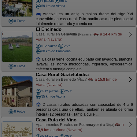
4 plazas
55 €
59 km de Vitoria
Ardetxal es un antiguo molino árabe del sigo XVI
convertido en casa rural. Esta bonita casa de piedra está
8 Fotos
totalmente restaurada y cuenta co ...
El Encinedo
Casa Rural en
Genevilla
a
14,4 km
de
(Navarra)
Viana (Navarra)
6+2 plazas
25 €
80 km de Pamplona
La casa tiene: cocina equipada con lavadora, plancha,
lavavajillas, horno microondas, frigorífico, vitroceramica,
8 Fotos
cafetera y menaje completo ...
Casa Rural Gaztelubidea
Casa Rural en
Bernedo
a
15,8 km
de
(Álava)
Viana (Navarra)
2-12 plazas
25 €
35 km de Vitoria
2 casas rurales adosadas con capacidad de 4 a 6
personas cada una de ellas. También se alquila de forma
8 Fotos
íntegra (12 personas). Tanto alquile ...
Casa Ruta del Vino
Apartamentos Rurales en
Fuenmayor
a
(La Rioja)
15,9 km
de Viana (Navarra)
8-14 plazas
25 €