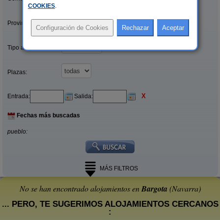
COOKIES
.
Provincias/Islas:
Tipo alquiler:
Plazas:
X
Entrada:
Salida:
Fechas más buscadas
pueblo:
MÁS FILTROS
No se han encontrado alojamientos en
Bargota
(Navarra)
... PERO, TE SUGERIMOS ALOJAMIENTOS CERCANOS
: