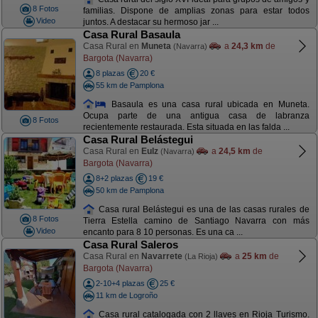
8 Fotos
familias. Dispone de amplias zonas para estar todos
Video
juntos. A destacar su hermoso jar ...
Casa Rural Basaula
Casa Rural en
Muneta
a
24,3 km
de
(Navarra)
Bargota (Navarra)
8 plazas
20 €
55 km de Pamplona
Basaula es una casa rural ubicada en Muneta.
Ocupa parte de una antigua casa de labranza
8 Fotos
recientemente restaurada. Esta situada en las falda ...
Casa Rural Belástegui
Casa Rural en
Eulz
a
24,5 km
de
(Navarra)
Bargota (Navarra)
8+2 plazas
19 €
50 km de Pamplona
Casa rural Belástegui es una de las casas rurales de
8 Fotos
Tierra Estella camino de Santiago Navarra con más
Video
encanto para 8 10 personas. Es una ca ...
Casa Rural Saleros
Casa Rural en
Navarrete
a
25 km
de
(La Rioja)
Bargota (Navarra)
2-10+4 plazas
25 €
11 km de Logroño
Casa rural catalogada con 2 llaves en Rioja Turismo.