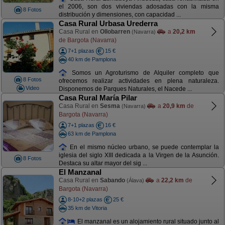
el 2006, son dos viviendas adosadas con la misma
8 Fotos
distribución y dimensiones, con capacidad ...
Casa Rural Urbasa Urederra
Casa Rural en
Ollobarren
a
20,2 km
(Navarra)
de Bargota (Navarra)
7+1 plazas
15 €
40 km de Pamplona
Somos un Agroturismo de Alquiler completo que
8 Fotos
ofrecemos realizar actividades en plena naturaleza.
Video
Disponemos de Parques Naturales, el Nacede ...
Casa Rural María Pilar
Casa Rural en
Sesma
a
20,9 km
de
(Navarra)
Bargota (Navarra)
7+1 plazas
16 €
63 km de Pamplona
En el mismo núcleo urbano, se puede contemplar la
iglesia del siglo XIII dedicada a la Virgen de la Asunción.
8 Fotos
Destaca su altar mayor del sig ...
El Manzanal
Casa Rural en
Sabando
a
22,2 km
de
(Álava)
Bargota (Navarra)
8-10+2 plazas
25 €
35 km de Vitoria
El manzanal es un alojamiento rural situado junto al