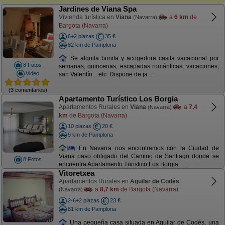
Jardines de Viana Spa
Vivienda turística en
Viana
a
6 km
de
(Navarra)
Bargota (Navarra)
6+2 plazas
35 €
82 km de Pamplona
Se alquila bonita y acogedora casita vacacional por
8 Fotos
semanas, quincenas, escapadas románticas, vacaciones,
Video
san Valentín... etc. Dispone de ja ...
(3 comentarios)
Apartamento Turístico Los Borgia
Apartamentos Rurales en
Viana
a
7,4
(Navarra)
km
de Bargota (Navarra)
10 plazas
20 €
9 km de Pamplona
En Navarra nos encontramos con la Ciudad de
Viana paso obligado del Camino de Santiago donde se
8 Fotos
encuentra Apartamento Turistico Los Borgia. ...
Vitoretxea
Apartamentos Rurales en
Aguilar de Codés
a
8,7 km
de Bargota (Navarra)
(Navarra)
2-6+2 plazas
23 €
81 km de Pamplona
Una pequeña casa situada en Aguilar de Codés, una