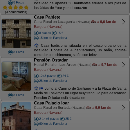
8 Fotos
localidad de apenas 50 habitantes situada a los pies de
las faldas de Yoar y en el corazón ...
(3 comentarios)
Casa Pablete
Casa Rural en
Lazagurría
a
9,6 km
de
(Navarra)
Bargota (Navarra)
8 plazas
15 €
15 km de Pamplona
Casa tradicional situada en el casco urbano de la
localidad. Consta de 4 habitaciones, un baño, cocina-
8 Fotos
comedor con chimenea, salón con telev ...
Pensión Ostadar
Hostal Rural en
Los Arcos
a
9,7 km
de
(Navarra)
Bargota (Navarra)
12+3 plazas
24 €
28 km de Pamplona
Junto al Camino de Santiago y a la Plaza de Santa
María de Los Arcos un lugar muy tranquilo para descansar.
8 Fotos
Pensión Ostadar está situada en ...
Casa Palacio Ioar
Casa Rural en
Sorlada
a
9,9 km
de
(Navarra)
Bargota (Navarra)
2-14+6 plazas
25 €
60 km de Pamplona