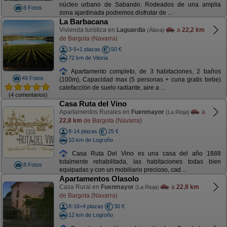
núcleo urbano de Sabando. Rodeados de una amplia
8 Fotos
zona ajardinada podremos disfrutar de ...
La Barbacana
Vivienda turística en
Laguardia
a
22,2 km
(Álava)
de Bargota (Navarra)
3-5+1 plazas
50 €
72 km de Vitoria
Apartamento completo, de 3 habitaciones, 2 baños
49 Fotos
(100m), Capacidad max (5 personas + cuna gratis bebe)
calefacción de suelo radiante, aire a ...
(4 comentarios)
Casa Ruta del Vino
Apartamentos Rurales en
Fuenmayor
a
(La Rioja)
22,8 km
de Bargota (Navarra)
8-14 plazas
25 €
10 km de Logroño
Casa Ruta Del Vino es una casa del año 1888
totalmente rehabilitada, las habitaciones todas bien
8 Fotos
equipadas y con un mobiliario precioso, cad ...
Apartamentos Olasolo
Casa Rural en
Fuenmayor
a
22,9 km
(La Rioja)
de Bargota (Navarra)
8-16+4 plazas
30 €
12 km de Logroño