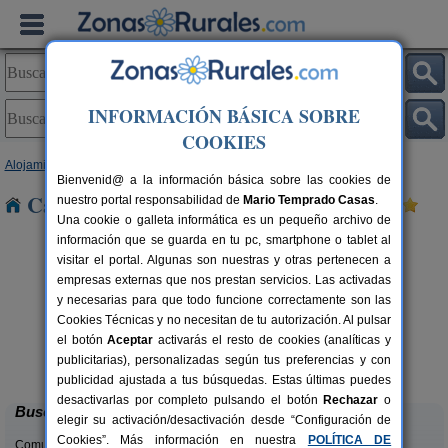
INFORMACIÓN BÁSICA SOBRE
COOKIES
Alojamientos
>
Navarra
> Bargota
Bienvenid@ a la información básica sobre las cookies de
Casas Rurales cerca de Bargota
nuestro portal responsabilidad de
Mario Temprado Casas
.
Una cookie o galleta informática es un pequeño archivo de
información que se guarda en tu pc, smartphone o tablet al
visitar el portal. Algunas son nuestras y otras pertenecen a
empresas externas que nos prestan servicios. Las activadas
y necesarias para que todo funcione correctamente son las
Cookies Técnicas y no necesitan de tu autorización. Al pulsar
Casa Rural Estankoenea
16+2 pers.
el botón
Aceptar
activarás el resto de cookies (analíticas y
28 €
Landetxea
rs.
desde
publicitarias), personalizadas según tus preferencias y con
 €
Artieda (Navarra)
publicidad ajustada a tus búsquedas. Estas últimas puedes
desactivarlas por completo pulsando el botón
Rechazar
o
Buscar
elegir su activación/desactivación desde “Configuración de
Cookies”. Más información en nuestra
POLÍTICA DE
Comunidades: