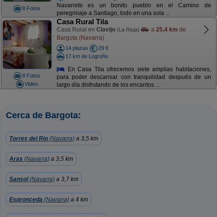
Navarrete es un bonito pueblo en el Camino de
8 Fotos
peregrinaje a Santiago, todo en una sola ...
Casa Rural Tila
Casa Rural en
Clavijo
a
25,4 km
de
(La Rioja)
Bargota (Navarra)
14 plazas
29 €
17 km de Logroño
En Casa Tila ofrecemos siete amplias habitaciones,
8 Fotos
para poder descansar con tranquilidad después de un
Video
largo día disfrutando de los encantos ...
Cerca de Bargota:
Torres del Rio
(Navarra)
a 3,5 km
Aras
(Navarra)
a 3,5 km
Sansol
(Navarra)
a 3,7 km
Espronceda
(Navarra)
a 4 km