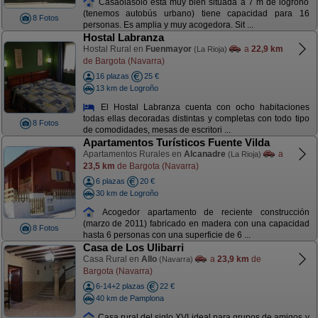
Casaolasolo está muy bien situada a 7 m de logroño
(tenemos autobús urbano) tiene capacidad para 16
8 Fotos
personas. Es amplia y muy acogedora. Sit ...
Hostal Labranza
Hostal Rural en
Fuenmayor
a
22,9 km
(La Rioja)
de Bargota (Navarra)
16 plazas
25 €
13 km de Logroño
El Hostal Labranza cuenta con ocho habitaciones
todas ellas decoradas distintas y completas con todo tipo
8 Fotos
de comodidades, mesas de escritori ...
Apartamentos Turísticos Fuente Vilda
Apartamentos Rurales en
Alcanadre
a
(La Rioja)
23,5 km
de Bargota (Navarra)
6 plazas
20 €
30 km de Logroño
Acogedor apartamento de reciente construcción
(marzo de 2011) fabricado en madera con una capacidad
8 Fotos
hasta 6 personas con una superficie de 6 ...
Casa de Los Ulibarri
Casa Rural en
Allo
a
23,9 km
de
(Navarra)
Bargota (Navarra)
6-14+2 plazas
22 €
40 km de Pamplona
Casa rural del siglo XVI ideal para grupos de amigos y