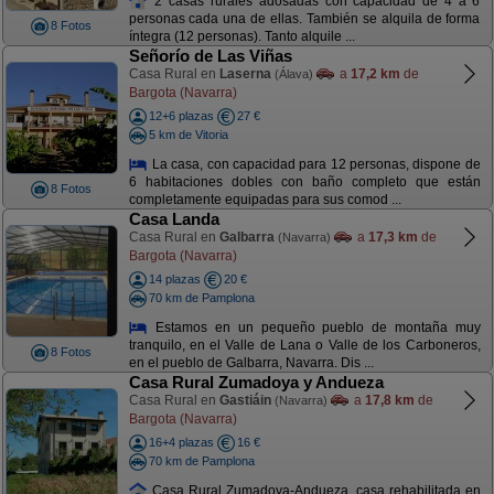
2 casas rurales adosadas con capacidad de 4 a 6
personas cada una de ellas. También se alquila de forma
8 Fotos
íntegra (12 personas). Tanto alquile ...
Señorío de Las Viñas
Casa Rural en
Laserna
a
17,2 km
de
(Álava)
Bargota (Navarra)
12+6 plazas
27 €
5 km de Vitoria
La casa, con capacidad para 12 personas, dispone de
6 habitaciones dobles con baño completo que están
8 Fotos
completamente equipadas para sus comod ...
Casa Landa
Casa Rural en
Galbarra
a
17,3 km
de
(Navarra)
Bargota (Navarra)
14 plazas
20 €
70 km de Pamplona
Estamos en un pequeño pueblo de montaña muy
tranquilo, en el Valle de Lana o Valle de los Carboneros,
8 Fotos
en el pueblo de Galbarra, Navarra. Dis ...
Casa Rural Zumadoya y Andueza
Casa Rural en
Gastiáin
a
17,8 km
de
(Navarra)
Bargota (Navarra)
16+4 plazas
16 €
70 km de Pamplona
Casa Rural Zumadoya-Andueza, casa rehabilitada en