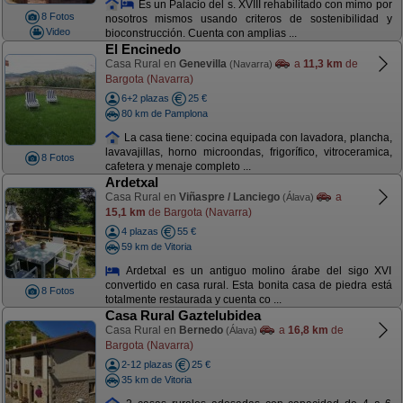
Es un Palacio del s. XVIII rehabilitado con mimo por
8 Fotos
nosotros mismos usando criteros de sostenibilidad y
Video
bioconstrucción. Cuenta con amplias ...
El Encinedo
Casa Rural en
Genevilla
a
11,3 km
de
(Navarra)
Bargota (Navarra)
6+2 plazas
25 €
80 km de Pamplona
La casa tiene: cocina equipada con lavadora, plancha,
lavavajillas, horno microondas, frigorífico, vitroceramica,
8 Fotos
cafetera y menaje completo ...
Ardetxal
Casa Rural en
Viñaspre / Lanciego
a
(Álava)
15,1 km
de Bargota (Navarra)
4 plazas
55 €
59 km de Vitoria
Ardetxal es un antiguo molino árabe del sigo XVI
convertido en casa rural. Esta bonita casa de piedra está
8 Fotos
totalmente restaurada y cuenta co ...
Casa Rural Gaztelubidea
Casa Rural en
Bernedo
a
16,8 km
de
(Álava)
Bargota (Navarra)
2-12 plazas
25 €
35 km de Vitoria