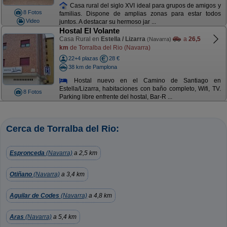
Casa rural del siglo XVI ideal para grupos de amigos y
8 Fotos
familias. Dispone de amplias zonas para estar todos
Video
juntos. A destacar su hermoso jar ...
Hostal El Volante
Casa Rural en
Estella / Lizarra
a
26,5
(Navarra)
km
de Torralba del Rio (Navarra)
22+4 plazas
28 €
38 km de Pamplona
Hostal nuevo en el Camino de Santiago en
Estella/Lizarra, habitaciones con baño completo, Wifi, TV.
8 Fotos
Parking libre enfrente del hostal, Bar-R ...
Cerca de Torralba del Rio:
Espronceda
(Navarra)
a 2,5 km
Otiñano
(Navarra)
a 3,4 km
Aguilar de Codes
(Navarra)
a 4,8 km
Aras
(Navarra)
a 5,4 km