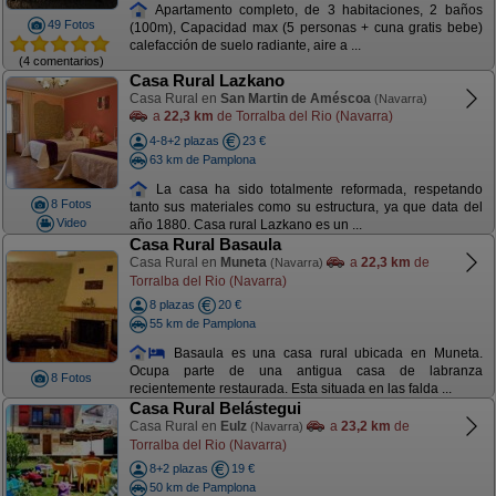
Apartamento completo, de 3 habitaciones, 2 baños
49 Fotos
(100m), Capacidad max (5 personas + cuna gratis bebe)
calefacción de suelo radiante, aire a ...
(4 comentarios)
Casa Rural Lazkano
Casa Rural en
San Martin de Améscoa
(Navarra)
a
22,3 km
de Torralba del Rio (Navarra)
4-8+2 plazas
23 €
63 km de Pamplona
La casa ha sido totalmente reformada, respetando
8 Fotos
tanto sus materiales como su estructura, ya que data del
Video
año 1880. Casa rural Lazkano es un ...
Casa Rural Basaula
Casa Rural en
Muneta
a
22,3 km
de
(Navarra)
Torralba del Rio (Navarra)
8 plazas
20 €
55 km de Pamplona
Basaula es una casa rural ubicada en Muneta.
Ocupa parte de una antigua casa de labranza
8 Fotos
recientemente restaurada. Esta situada en las falda ...
Casa Rural Belástegui
Casa Rural en
Eulz
a
23,2 km
de
(Navarra)
Torralba del Rio (Navarra)
8+2 plazas
19 €
50 km de Pamplona