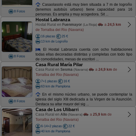
Casaolasolo está muy bien situada a 7 m de logroño
(tenemos autobús urbano) tiene capacidad para 16
8 Fotos
personas. Es amplia y muy acogedora. Sit ...
Hostal Labranza
Hostal Rural en
Fuenmayor
a
24,5 km
(La Rioja)
de Torralba del Rio (Navarra)
16 plazas
25 €
13 km de Logroño
El Hostal Labranza cuenta con ocho habitaciones
todas ellas decoradas distintas y completas con todo tipo
8 Fotos
de comodidades, mesas de escritori ...
Casa Rural María Pilar
Casa Rural en
Sesma
a
24,9 km
de
(Navarra)
Torralba del Rio (Navarra)
7+1 plazas
16 €
63 km de Pamplona
En el mismo núcleo urbano, se puede contemplar la
iglesia del siglo XIII dedicada a la Virgen de la Asunción.
8 Fotos
Destaca su altar mayor del sig ...
Casa de Los Ulibarri
Casa Rural en
Allo
a
25,9 km
de
(Navarra)
Torralba del Rio (Navarra)
6-14+2 plazas
22 €
40 km de Pamplona