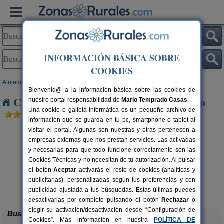
INFORMACIÓN BÁSICA SOBRE
COOKIES
Alojamientos
>
Navarra
> Torralba del Rio
Bienvenid@ a la información básica sobre las cookies de
Casas Rurales cerca de Torralba del Rio
nuestro portal responsabilidad de
Mario Temprado Casas
.
Una cookie o galleta informática es un pequeño archivo de
información que se guarda en tu pc, smartphone o tablet al
visitar el portal. Algunas son nuestras y otras pertenecen a
empresas externas que nos prestan servicios. Las activadas
y necesarias para que todo funcione correctamente son las
Cookies Técnicas y no necesitan de tu autorización. Al pulsar
el botón
Aceptar
activarás el resto de cookies (analíticas y
publicitarias), personalizadas según tus preferencias y con
Bordaberri
rs.
6+2 pers.
 €
20 €
publicidad ajustada a tus búsquedas. Estas últimas puedes
Ciáurriz (Navarra)
desde
desactivarlas por completo pulsando el botón
Rechazar
o
elegir su activación/desactivación desde “Configuración de
Buscar
Cookies”. Más información en nuestra
POLÍTICA DE