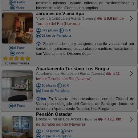
8 Fotos
nosotros mismos usando criteros de sostenibilidad y
Video
bioconstrucción. Cuenta con amplias ...
Jardines de Viana Spa
Vivienda turística en
Viana
a
9,9 km
de
(Navarra)
Torralba del Rio (Navarra)
6+2 plazas
35 €
82 km de Pamplona
Se alquila bonita y acogedora casita vacacional por
8 Fotos
semanas, quincenas, escapadas románticas, vacaciones,
Video
san Valentín... etc. Dispone de ja ...
(3 comentarios)
Apartamento Turístico Los Borgia
Apartamentos Rurales en
Viana
a
11
(Navarra)
km
de Torralba del Rio (Navarra)
10 plazas
20 €
9 km de Pamplona
En Navarra nos encontramos con la Ciudad de
Viana paso obligado del Camino de Santiago donde se
8 Fotos
encuentra Apartamento Turistico Los Borgia. ...
Pensión Ostadar
Hostal Rural en
Los Arcos
a
12,1 km
(Navarra)
de Torralba del Rio (Navarra)
12+3 plazas
24 €
28 km de Pamplona