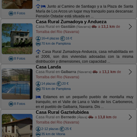
Junto al Camino de Santiago y a la Plaza de Santa
María de Los Arcos un lugar muy tranquilo para descansar.
8 Fotos
Pensión Ostadar está situada en ...
Casa Rural Zumadoya y Andueza
Casa Rural en
Gastiáin
a
13,1 km
de
(Navarra)
Torralba del Rio (Navarra)
16+4 plazas
16 €
70 km de Pamplona
Casa Rural Zumadoya-Andueza, casa rehabilitada en
el 2006, son dos viviendas adosadas con la misma
8 Fotos
distribución y dimensiones, con capacidad ...
Casa Landa
Casa Rural en
Galbarra
a
13,1 km
de
(Navarra)
Torralba del Rio (Navarra)
14 plazas
20 €
70 km de Pamplona
Estamos en un pequeño pueblo de montaña muy
tranquilo, en el Valle de Lana o Valle de los Carboneros,
8 Fotos
en el pueblo de Galbarra, Navarra. Dis ...
Casa Rural Gaztelubidea
Casa Rural en
Bernedo
a
13,8 km
de
(Álava)
Torralba del Rio (Navarra)
2-12 plazas
25 €
35 km de Vitoria