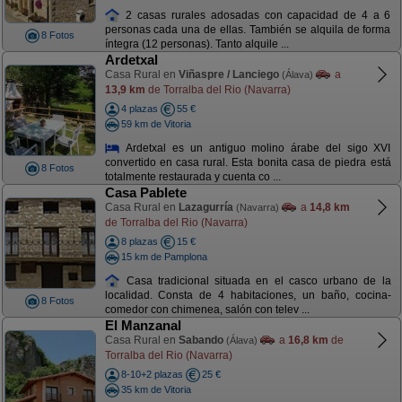
2 casas rurales adosadas con capacidad de 4 a 6
personas cada una de ellas. También se alquila de forma
8 Fotos
íntegra (12 personas). Tanto alquile ...
Ardetxal
Casa Rural en
Viñaspre / Lanciego
a
(Álava)
13,9 km
de Torralba del Rio (Navarra)
4 plazas
55 €
59 km de Vitoria
Ardetxal es un antiguo molino árabe del sigo XVI
convertido en casa rural. Esta bonita casa de piedra está
8 Fotos
totalmente restaurada y cuenta co ...
Casa Pablete
Casa Rural en
Lazagurría
a
14,8 km
(Navarra)
de Torralba del Rio (Navarra)
8 plazas
15 €
15 km de Pamplona
Casa tradicional situada en el casco urbano de la
localidad. Consta de 4 habitaciones, un baño, cocina-
8 Fotos
comedor con chimenea, salón con telev ...
El Manzanal
Casa Rural en
Sabando
a
16,8 km
de
(Álava)
Torralba del Rio (Navarra)
8-10+2 plazas
25 €
35 km de Vitoria