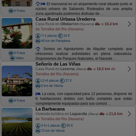
El manzanal es un alojamiento rural situado junto al
núcleo urbano de Sabando. Rodeados de una amplia
8 Fotos
zona ajardinada podremos disfrutar de ...
Casa Rural Urbasa Urederra
Casa Rural en
Ollobarren
a
18,4 km
(Navarra)
de Torralba del Rio (Navarra)
7+1 plazas
15 €
40 km de Pamplona
Somos un Agroturismo de Alquiler completo que
8 Fotos
ofrecemos realizar actividades en plena naturaleza.
Video
Disponemos de Parques Naturales, el Nacede ...
Señorío de Las Viñas
Casa Rural en
Laserna
a
18,5 km
de
(Álava)
Torralba del Rio (Navarra)
12+6 plazas
27 €
5 km de Vitoria
La casa, con capacidad para 12 personas, dispone de
6 habitaciones dobles con baño completo que están
8 Fotos
completamente equipadas para sus comod ...
La Barbacana
Vivienda turística en
Laguardia
a
21,6 km
(Álava)
de Torralba del Rio (Navarra)
3-5+1 plazas
50 €
72 km de Vitoria