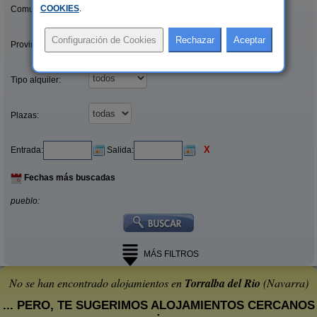
COOKIES
.
Comunidades:
Provincias/Islas:
Tipo alquiler:
Plazas:
X
Entrada:
Salida:
Fechas más buscadas
pueblo:
MÁS FILTROS
No se han encontrado alojamientos en
Torralba del Rio
(Navarra)
... PERO, TE SUGERIMOS ALOJAMIENTOS CERCANOS
: