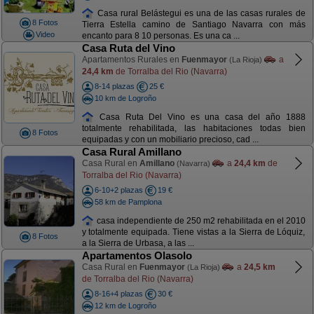
Casa rural Belástegui es una de las casas rurales de
8 Fotos
Tierra Estella camino de Santiago Navarra con más
Video
encanto para 8 10 personas. Es una ca ...
Casa Ruta del Vino
Apartamentos Rurales en
Fuenmayor
a
(La Rioja)
24,4 km
de Torralba del Rio (Navarra)
8-14 plazas
25 €
10 km de Logroño
Casa Ruta Del Vino es una casa del año 1888
totalmente rehabilitada, las habitaciones todas bien
8 Fotos
equipadas y con un mobiliario precioso, cad ...
Casa Rural Amillano
Casa Rural en
Amillano
a
24,4 km
de
(Navarra)
Torralba del Rio (Navarra)
6-10+2 plazas
19 €
58 km de Pamplona
casa independiente de 250 m2 rehabilitada en el 2010
y totalmente equipada. Tiene vistas a la Sierra de Lóquiz,
8 Fotos
a la Sierra de Urbasa, a las ...
Apartamentos Olasolo
Casa Rural en
Fuenmayor
a
24,5 km
(La Rioja)
de Torralba del Rio (Navarra)
8-16+4 plazas
30 €
12 km de Logroño