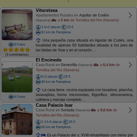
Vitoretxea
Apartamentos Rurales en
Aguilar de Codés
a
5 km
de Torralba del Rio (Navarra)
(Navarra)
2-6+2 plazas
23 €
81 km de Pamplona
Una pequeña casa situada en Aguilar de Codés, una
8 Fotos
localidad de apenas 50 habitantes situada a los pies de
las faldas de Yoar y en el corazón ...
(3 comentarios)
El Encinedo
Casa Rural en
Genevilla
a
6,4 km
de
(Navarra)
Torralba del Rio (Navarra)
6+2 plazas
25 €
80 km de Pamplona
La casa tiene: cocina equipada con lavadora, plancha,
lavavajillas, horno microondas, frigorífico, vitroceramica,
8 Fotos
cafetera y menaje completo ...
Casa Palacio Ioar
Casa Rural en
Sorlada
a
9,6 km
de
(Navarra)
Torralba del Rio (Navarra)
2-14+6 plazas
25 €
60 km de Pamplona
Es un Palacio del s. XVIII rehabilitado con mimo por