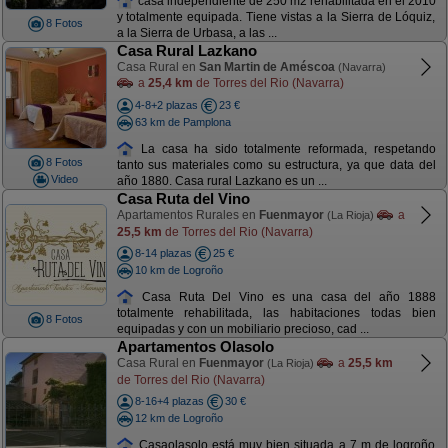
casa independiente de 250 m2 rehabilitada en el 2010
y totalmente equipada. Tiene vistas a la Sierra de Lóquiz,
8 Fotos
a la Sierra de Urbasa, a las ...
Casa Rural Lazkano
Casa Rural en
San Martin de Améscoa
(Navarra)
a
25,4 km
de Torres del Rio (Navarra)
4-8+2 plazas
23 €
63 km de Pamplona
La casa ha sido totalmente reformada, respetando
8 Fotos
tanto sus materiales como su estructura, ya que data del
Video
año 1880. Casa rural Lazkano es un ...
Casa Ruta del Vino
Apartamentos Rurales en
Fuenmayor
a
(La Rioja)
25,5 km
de Torres del Rio (Navarra)
8-14 plazas
25 €
10 km de Logroño
Casa Ruta Del Vino es una casa del año 1888
totalmente rehabilitada, las habitaciones todas bien
8 Fotos
equipadas y con un mobiliario precioso, cad ...
Apartamentos Olasolo
Casa Rural en
Fuenmayor
a
25,5 km
(La Rioja)
de Torres del Rio (Navarra)
8-16+4 plazas
30 €
12 km de Logroño
Casaolasolo está muy bien situada a 7 m de logroño