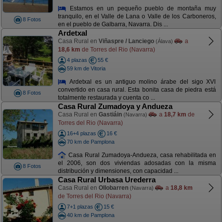
Estamos en un pequeño pueblo de montaña muy
tranquilo, en el Valle de Lana o Valle de los Carboneros,
8 Fotos
en el pueblo de Galbarra, Navarra. Dis ...
Ardetxal
Casa Rural en
Viñaspre / Lanciego
a
(Álava)
18,6 km
de Torres del Rio (Navarra)
4 plazas
55 €
59 km de Vitoria
Ardetxal es un antiguo molino árabe del sigo XVI
convertido en casa rural. Esta bonita casa de piedra está
8 Fotos
totalmente restaurada y cuenta co ...
Casa Rural Zumadoya y Andueza
Casa Rural en
Gastiáin
a
18,7 km
de
(Navarra)
Torres del Rio (Navarra)
16+4 plazas
16 €
70 km de Pamplona
Casa Rural Zumadoya-Andueza, casa rehabilitada en
el 2006, son dos viviendas adosadas con la misma
8 Fotos
distribución y dimensiones, con capacidad ...
Casa Rural Urbasa Urederra
Casa Rural en
Ollobarren
a
18,8 km
(Navarra)
de Torres del Rio (Navarra)
7+1 plazas
15 €
40 km de Pamplona