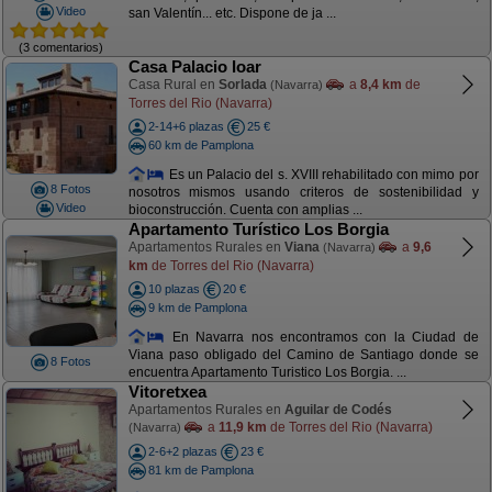
Video
san Valentín... etc. Dispone de ja ...
(3 comentarios)
Casa Palacio Ioar
Casa Rural en
Sorlada
a
8,4 km
de
(Navarra)
Torres del Rio (Navarra)
2-14+6 plazas
25 €
60 km de Pamplona
Es un Palacio del s. XVIII rehabilitado con mimo por
8 Fotos
nosotros mismos usando criteros de sostenibilidad y
Video
bioconstrucción. Cuenta con amplias ...
Apartamento Turístico Los Borgia
Apartamentos Rurales en
Viana
a
9,6
(Navarra)
km
de Torres del Rio (Navarra)
10 plazas
20 €
9 km de Pamplona
En Navarra nos encontramos con la Ciudad de
Viana paso obligado del Camino de Santiago donde se
8 Fotos
encuentra Apartamento Turistico Los Borgia. ...
Vitoretxea
Apartamentos Rurales en
Aguilar de Codés
a
11,9 km
de Torres del Rio (Navarra)
(Navarra)
2-6+2 plazas
23 €
81 km de Pamplona