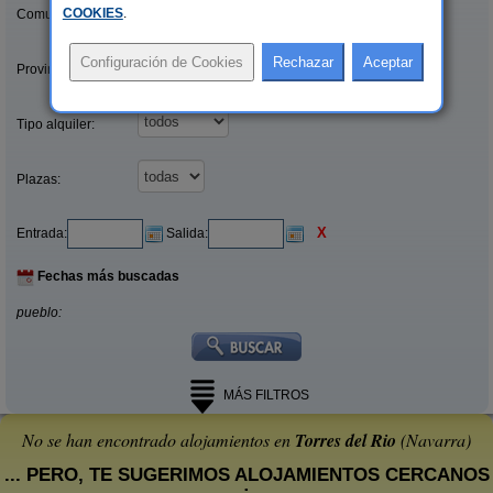
COOKIES
.
Comunidades:
Provincias/Islas:
Tipo alquiler:
Plazas:
X
Entrada:
Salida:
Fechas más buscadas
pueblo:
MÁS FILTROS
No se han encontrado alojamientos en
Torres del Rio
(Navarra)
... PERO, TE SUGERIMOS ALOJAMIENTOS CERCANOS
: