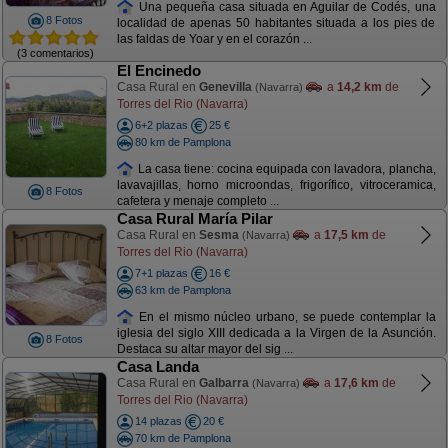
Una pequeña casa situada en Aguilar de Codés, una
8 Fotos
localidad de apenas 50 habitantes situada a los pies de
las faldas de Yoar y en el corazón ...
(3 comentarios)
El Encinedo
Casa Rural en
Genevilla
a
14,2 km
de
(Navarra)
Torres del Rio (Navarra)
6+2 plazas
25 €
80 km de Pamplona
La casa tiene: cocina equipada con lavadora, plancha,
lavavajillas, horno microondas, frigorífico, vitroceramica,
8 Fotos
cafetera y menaje completo ...
Casa Rural María Pilar
Casa Rural en
Sesma
a
17,5 km
de
(Navarra)
Torres del Rio (Navarra)
7+1 plazas
16 €
63 km de Pamplona
En el mismo núcleo urbano, se puede contemplar la
iglesia del siglo XIII dedicada a la Virgen de la Asunción.
8 Fotos
Destaca su altar mayor del sig ...
Casa Landa
Casa Rural en
Galbarra
a
17,6 km
de
(Navarra)
Torres del Rio (Navarra)
14 plazas
20 €
70 km de Pamplona