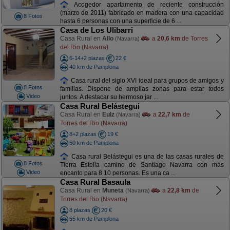
Acogedor apartamento de reciente construcción
(marzo de 2011) fabricado en madera con una capacidad
8 Fotos
hasta 6 personas con una superficie de 6 ...
Casa de Los Ulibarri
Casa Rural en
Allo
a
20,6 km
de Torres
(Navarra)
del Rio (Navarra)
6-14+2 plazas
22 €
40 km de Pamplona
Casa rural del siglo XVI ideal para grupos de amigos y
8 Fotos
familias. Dispone de amplias zonas para estar todos
Video
juntos. A destacar su hermoso jar ...
Casa Rural Belástegui
Casa Rural en
Eulz
a
22,7 km
de
(Navarra)
Torres del Rio (Navarra)
8+2 plazas
19 €
50 km de Pamplona
Casa rural Belástegui es una de las casas rurales de
8 Fotos
Tierra Estella camino de Santiago Navarra con más
Video
encanto para 8 10 personas. Es una ca ...
Casa Rural Basaula
Casa Rural en
Muneta
a
22,8 km
de
(Navarra)
Torres del Rio (Navarra)
8 plazas
20 €
55 km de Pamplona