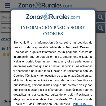
INFORMACIÓN BÁSICA SOBRE
COOKIES
Alojamientos
>
Navarra
> Torres del Rio
Bienvenid@ a la información básica sobre las cookies de
Casas Rurales cerca de Torres del Rio
nuestro portal responsabilidad de
Mario Temprado Casas
.
Una cookie o galleta informática es un pequeño archivo de
información que se guarda en tu pc, smartphone o tablet al
visitar el portal. Algunas son nuestras y otras pertenecen a
empresas externas que nos prestan servicios. Las activadas
y necesarias para que todo funcione correctamente son las
Cookies Técnicas y no necesitan de tu autorización. Al pulsar
el botón
Aceptar
activarás el resto de cookies (analíticas y
publicitarias), personalizadas según tus preferencias y con
Casa Rural Casa Chino
rs.
2-10+2 pers.
 €
25 €
publicidad ajustada a tus búsquedas. Estas últimas puedes
Aibar (Navarra)
desde
desactivarlas por completo pulsando el botón
Rechazar
o
elegir su activación/desactivación desde “Configuración de
Buscar
Cookies”. Más información en nuestra
POLÍTICA DE