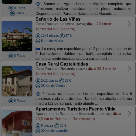
Somos un Agroturismo de Alquiler completo que
8 Fotos
ofrecemos realizar actividades en plena naturaleza.
Video
Disponemos de Parques Naturales, el Nacede ...
Señorío de Las Viñas
Casa Rural en
Laserna
a
20 km
de
(Álava)
Torres del Rio (Navarra)
12+6 plazas
27 €
5 km de Vitoria
La casa, con capacidad para 12 personas, dispone de
6 habitaciones dobles con baño completo que están
8 Fotos
completamente equipadas para sus comod ...
Casa Rural Gaztelubidea
Casa Rural en
Bernedo
a
20,3 km
de
(Álava)
Torres del Rio (Navarra)
2-12 plazas
25 €
35 km de Vitoria
2 casas rurales adosadas con capacidad de 4 a 6
personas cada una de ellas. También se alquila de forma
8 Fotos
íntegra (12 personas). Tanto alquile ...
Apartamentos Turísticos Fuente Vilda
Apartamentos Rurales en
Alcanadre
a
(La Rioja)
20,5 km
de Torres del Rio (Navarra)
6 plazas
20 €
30 km de Logroño