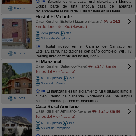
Basaula es una casa rural ubicada en Muneta.
Ocupa parte de una antigua casa de labranza
8 Fotos
recientemente restaurada. Esta situada en las falda ...
Hostal El Volante
Casa Rural en
Estella / Lizarra
a
24,2
(Navarra)
km
de Torres del Rio (Navarra)
22+4 plazas
28 €
38 km de Pamplona
Hostal nuevo en el Camino de Santiago en
Estella/Lizarra, habitaciones con baño completo, Wifi, TV.
8 Fotos
Parking libre enfrente del hostal, Bar-R ...
El Manzanal
Casa Rural en
Sabando
a
24,4 km
de
(Álava)
Torres del Rio (Navarra)
8-10+2 plazas
25 €
35 km de Vitoria
El manzanal es un alojamiento rural situado junto al
núcleo urbano de Sabando. Rodeados de una amplia
8 Fotos
zona ajardinada podremos disfrutar de ...
Casa Rural Amillano
Casa Rural en
Amillano
a
24,6 km
de
(Navarra)
Torres del Rio (Navarra)
6-10+2 plazas
19 €
58 km de Pamplona