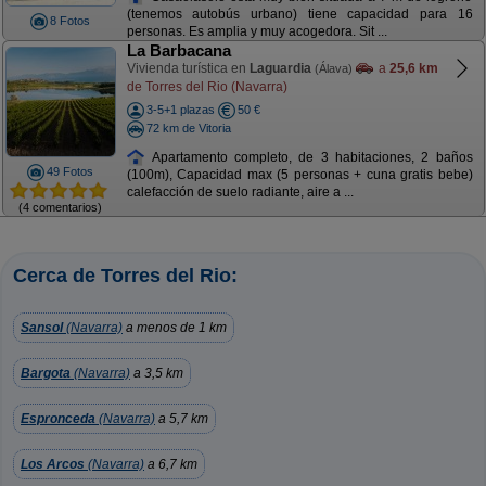
(tenemos autobús urbano) tiene capacidad para 16
8 Fotos
personas. Es amplia y muy acogedora. Sit ...
La Barbacana
Vivienda turística en
Laguardia
a
25,6 km
(Álava)
de Torres del Rio (Navarra)
3-5+1 plazas
50 €
72 km de Vitoria
Apartamento completo, de 3 habitaciones, 2 baños
49 Fotos
(100m), Capacidad max (5 personas + cuna gratis bebe)
calefacción de suelo radiante, aire a ...
(4 comentarios)
Cerca de Torres del Rio:
Sansol
(Navarra)
a menos de 1 km
Bargota
(Navarra)
a 3,5 km
Espronceda
(Navarra)
a 5,7 km
Los Arcos
(Navarra)
a 6,7 km