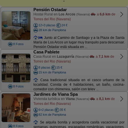
Pensión Ostadar
Hostal Rural en
Los Arcos
a
6,6 km
de
(Navarra)
Torres del Rio (Navarra)
12+3 plazas
24 €
28 km de Pamplona
Junto al Camino de Santiago y a la Plaza de Santa
María de Los Arcos un lugar muy tranquilo para descansar.
8 Fotos
Pensión Ostadar está situada en ...
Casa Pablete
Casa Rural en
Lazagurría
a
7,1 km
de
(Navarra)
Torres del Rio (Navarra)
8 plazas
15 €
15 km de Pamplona
Casa tradicional situada en el casco urbano de la
localidad. Consta de 4 habitaciones, un baño, cocina-
8 Fotos
comedor con chimenea, salón con telev ...
Jardines de Viana Spa
Vivienda turística en
Viana
a
8,1 km
de
(Navarra)
Torres del Rio (Navarra)
6+2 plazas
35 €
82 km de Pamplona
Se alquila bonita y acogedora casita vacacional por
8 Fotos
semanas, quincenas, escapadas románticas, vacaciones,