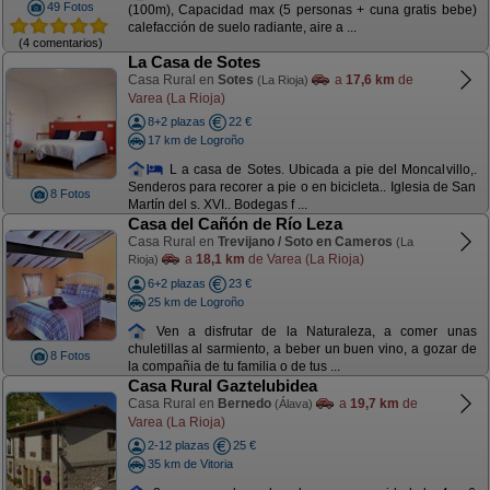
49 Fotos
(100m), Capacidad max (5 personas + cuna gratis bebe)
calefacción de suelo radiante, aire a ...
(4 comentarios)
La Casa de Sotes
Casa Rural en
Sotes
a
17,6 km
de
(La Rioja)
Varea (La Rioja)
8+2 plazas
22 €
17 km de Logroño
L a casa de Sotes. Ubicada a pie del Moncalvillo,.
Senderos para recorer a pie o en bicicleta.. Iglesia de San
8 Fotos
Martín del s. XVI.. Bodegas f ...
Casa del Cañón de Río Leza
Casa Rural en
Trevijano / Soto en Cameros
(La
a
18,1 km
de Varea (La Rioja)
Rioja)
6+2 plazas
23 €
25 km de Logroño
Ven a disfrutar de la Naturaleza, a comer unas
chuletillas al sarmiento, a beber un buen vino, a gozar de
8 Fotos
la compañia de tu familia o de tus ...
Casa Rural Gaztelubidea
Casa Rural en
Bernedo
a
19,7 km
de
(Álava)
Varea (La Rioja)
2-12 plazas
25 €
35 km de Vitoria