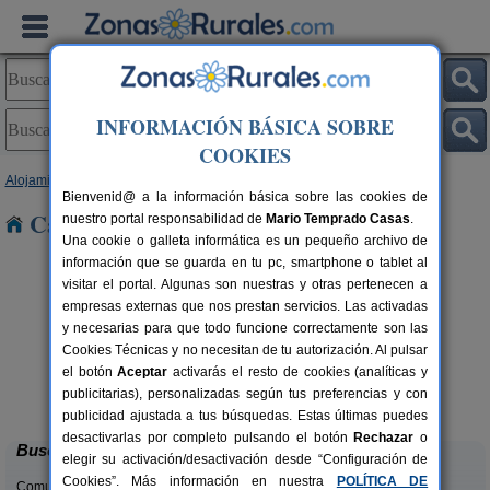
INFORMACIÓN BÁSICA SOBRE
COOKIES
Alojamientos
>
La Rioja
> Varea
Bienvenid@ a la información básica sobre las cookies de
Casas Rurales cerca de Varea
nuestro portal responsabilidad de
Mario Temprado Casas
.
Una cookie o galleta informática es un pequeño archivo de
información que se guarda en tu pc, smartphone o tablet al
visitar el portal. Algunas son nuestras y otras pertenecen a
empresas externas que nos prestan servicios. Las activadas
y necesarias para que todo funcione correctamente son las
Cookies Técnicas y no necesitan de tu autorización. Al pulsar
el botón
Aceptar
activarás el resto de cookies (analíticas y
Casa Rural La Viña
rs.
18+2 pers.
publicitarias), personalizadas según tus preferencias y con
 €
35 €
Cuzcurrita de Río Tirón (La Rioja)
desde
publicidad ajustada a tus búsquedas. Estas últimas puedes
desactivarlas por completo pulsando el botón
Rechazar
o
Buscar
elegir su activación/desactivación desde “Configuración de
Cookies”. Más información en nuestra
POLÍTICA DE
Comunidades: