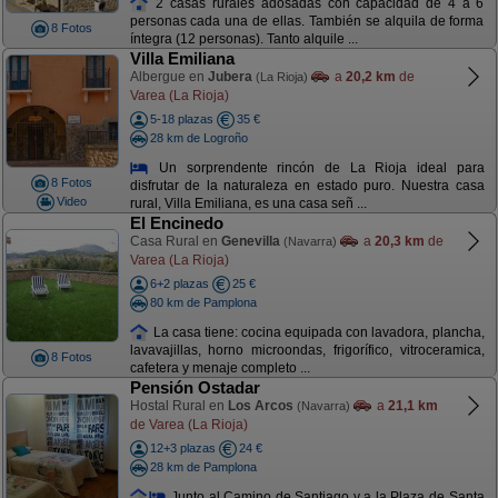
2 casas rurales adosadas con capacidad de 4 a 6
personas cada una de ellas. También se alquila de forma
8 Fotos
íntegra (12 personas). Tanto alquile ...
Villa Emiliana
Albergue en
Jubera
a
20,2 km
de
(La Rioja)
Varea (La Rioja)
5-18 plazas
35 €
28 km de Logroño
Un sorprendente rincón de La Rioja ideal para
8 Fotos
disfrutar de la naturaleza en estado puro. Nuestra casa
Video
rural, Villa Emiliana, es una casa señ ...
El Encinedo
Casa Rural en
Genevilla
a
20,3 km
de
(Navarra)
Varea (La Rioja)
6+2 plazas
25 €
80 km de Pamplona
La casa tiene: cocina equipada con lavadora, plancha,
lavavajillas, horno microondas, frigorífico, vitroceramica,
8 Fotos
cafetera y menaje completo ...
Pensión Ostadar
Hostal Rural en
Los Arcos
a
21,1 km
(Navarra)
de Varea (La Rioja)
12+3 plazas
24 €
28 km de Pamplona
Junto al Camino de Santiago y a la Plaza de Santa