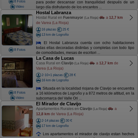
8 Fotos
para poder descansar con tranquilidad después de un
Video
largo día disfrutando de los encantos ...
Hostal Labranza
Hostal Rural en
Fuenmayor
a
12,7 km
(La Rioja)
de Varea (La Rioja)
16 plazas
25 €
13 km de Logroño
El Hostal Labranza cuenta con ocho habitaciones
todas ellas decoradas distintas y completas con todo tipo
8 Fotos
de comodidades, mesas de escritori ...
La Casa de Lucas
Casa Rural en
Clavijo
a
12,7 km
de
(La Rioja)
Varea (La Rioja)
2-10+1 plazas
28 €
16 km de Logroño
Situada en la localidad riojana de Clavijo se encuentra
8 Fotos
a 16 kilómetros de Logroño y a 872 metros de altitud, en la
Video
subcomarca del Valle Ori ...
El Mirador de Clavijo
Apartamentos Rurales en
Clavijo
a
(La Rioja)
12,8 km
de Varea (La Rioja)
2-14 plazas
30 €
17 km de Logroño
Los apartamentos el mirador de clavijo estan hechos