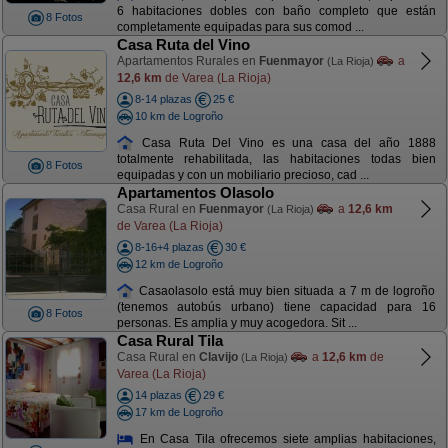
6 habitaciones dobles con baño completo que están
8 Fotos
completamente equipadas para sus comod ...
Casa Ruta del Vino
Apartamentos Rurales en
Fuenmayor
a
(La Rioja)
12,6 km
de Varea (La Rioja)
8-14 plazas
25 €
10 km de Logroño
Casa Ruta Del Vino es una casa del año 1888
totalmente rehabilitada, las habitaciones todas bien
8 Fotos
equipadas y con un mobiliario precioso, cad ...
Apartamentos Olasolo
Casa Rural en
Fuenmayor
a
12,6 km
(La Rioja)
de Varea (La Rioja)
8-16+4 plazas
30 €
12 km de Logroño
Casaolasolo está muy bien situada a 7 m de logroño
(tenemos autobús urbano) tiene capacidad para 16
8 Fotos
personas. Es amplia y muy acogedora. Sit ...
Casa Rural Tila
Casa Rural en
Clavijo
a
12,6 km
de
(La Rioja)
Varea (La Rioja)
14 plazas
29 €
17 km de Logroño
En Casa Tila ofrecemos siete amplias habitaciones,