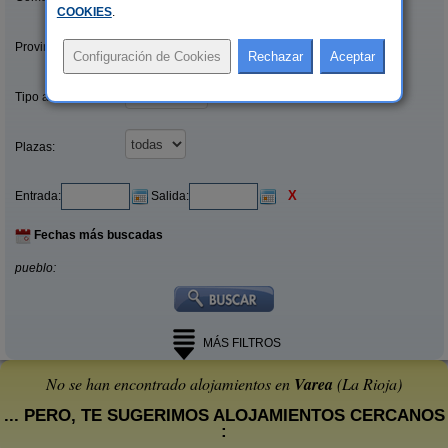
COOKIES
.
Provincias/Islas:
Tipo alquiler:
Plazas:
X
Entrada:
Salida:
Fechas más buscadas
pueblo:
MÁS FILTROS
No se han encontrado alojamientos en
Varea
(La Rioja)
... PERO, TE SUGERIMOS ALOJAMIENTOS CERCANOS
: