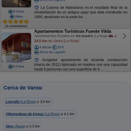
La Casona de Aldealobos es el resultado final de la
8 Fotos
rehabilitación de un antiguo pajar que data construido en
Video
1890, destinado en la parte ba ...
(3 comentarios)
Apartamentos Turísticos Fuente Vilda
Apartamentos Rurales en
Alcanadre
a
(La Rioja)
24,5 km
de Varea (La Rioja)
6 plazas
20 €
30 km de Logroño
Acogedor apartamento de reciente construcción
(marzo de 2011) fabricado en madera con una capacidad
8 Fotos
hasta 6 personas con una superficie de 6 ...
Cerca de Varea:
Logroño
(La Rioja)
a 3,6 km
Villamediana de Iregua
(La Rioja)
a 4,1 km
Oion
(Álava)
a 5,5 km