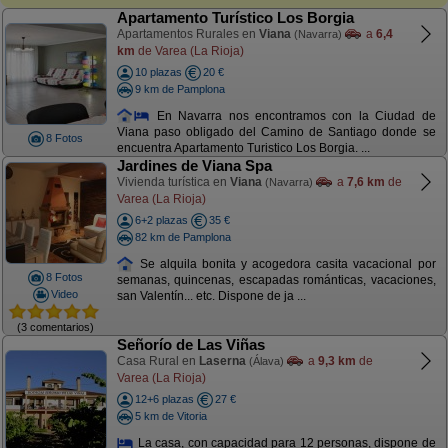
Apartamento Turístico Los Borgia
Apartamentos Rurales en
Viana
a
6,4
(Navarra)
km
de Varea (La Rioja)
10 plazas
20 €
9 km de Pamplona
En Navarra nos encontramos con la Ciudad de
Viana paso obligado del Camino de Santiago donde se
8 Fotos
encuentra Apartamento Turistico Los Borgia. ...
Jardines de Viana Spa
Vivienda turística en
Viana
a
7,6 km
de
(Navarra)
Varea (La Rioja)
6+2 plazas
35 €
82 km de Pamplona
Se alquila bonita y acogedora casita vacacional por
8 Fotos
semanas, quincenas, escapadas románticas, vacaciones,
Video
san Valentín... etc. Dispone de ja ...
(3 comentarios)
Señorío de Las Viñas
Casa Rural en
Laserna
a
9,3 km
de
(Álava)
Varea (La Rioja)
12+6 plazas
27 €
5 km de Vitoria
La casa, con capacidad para 12 personas, dispone de