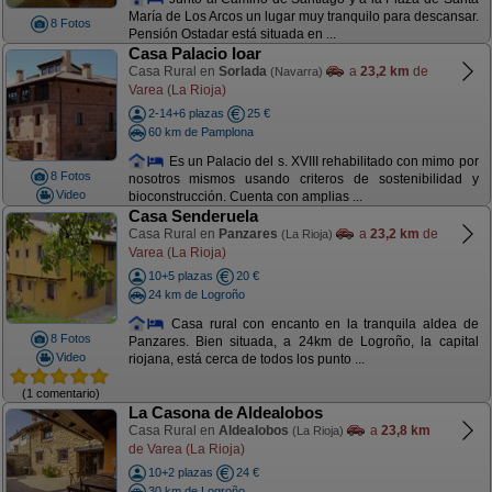
María de Los Arcos un lugar muy tranquilo para descansar.
8 Fotos
Pensión Ostadar está situada en ...
Casa Palacio Ioar
Casa Rural en
Sorlada
a
23,2 km
de
(Navarra)
Varea (La Rioja)
2-14+6 plazas
25 €
60 km de Pamplona
Es un Palacio del s. XVIII rehabilitado con mimo por
8 Fotos
nosotros mismos usando criteros de sostenibilidad y
Video
bioconstrucción. Cuenta con amplias ...
Casa Senderuela
Casa Rural en
Panzares
a
23,2 km
de
(La Rioja)
Varea (La Rioja)
10+5 plazas
20 €
24 km de Logroño
Casa rural con encanto en la tranquila aldea de
8 Fotos
Panzares. Bien situada, a 24km de Logroño, la capital
Video
riojana, está cerca de todos los punto ...
(1 comentario)
La Casona de Aldealobos
Casa Rural en
Aldealobos
a
23,8 km
(La Rioja)
de Varea (La Rioja)
10+2 plazas
24 €
30 km de Logroño