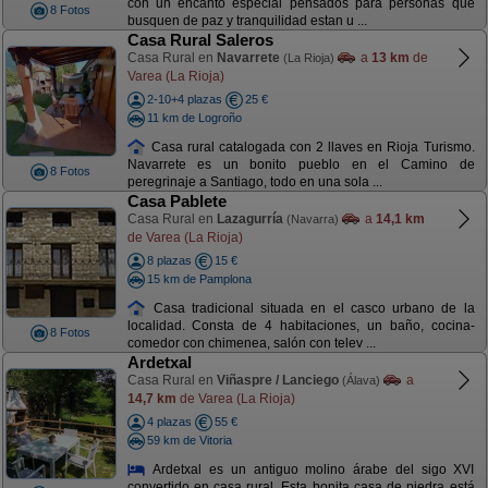
con un encanto especial pensados para personas que
8 Fotos
busquen de paz y tranquilidad estan u ...
Casa Rural Saleros
Casa Rural en
Navarrete
a
13 km
de
(La Rioja)
Varea (La Rioja)
2-10+4 plazas
25 €
11 km de Logroño
Casa rural catalogada con 2 llaves en Rioja Turismo.
Navarrete es un bonito pueblo en el Camino de
8 Fotos
peregrinaje a Santiago, todo en una sola ...
Casa Pablete
Casa Rural en
Lazagurría
a
14,1 km
(Navarra)
de Varea (La Rioja)
8 plazas
15 €
15 km de Pamplona
Casa tradicional situada en el casco urbano de la
localidad. Consta de 4 habitaciones, un baño, cocina-
8 Fotos
comedor con chimenea, salón con telev ...
Ardetxal
Casa Rural en
Viñaspre / Lanciego
a
(Álava)
14,7 km
de Varea (La Rioja)
4 plazas
55 €
59 km de Vitoria
Ardetxal es un antiguo molino árabe del sigo XVI
convertido en casa rural. Esta bonita casa de piedra está