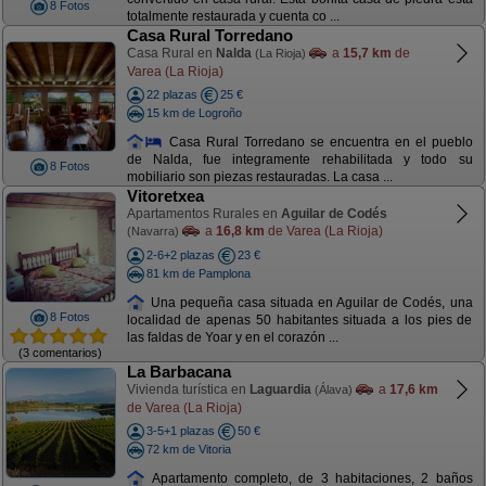
8 Fotos
totalmente restaurada y cuenta co ...
Casa Rural Torredano
Casa Rural en
Nalda
a
15,7 km
de
(La Rioja)
Varea (La Rioja)
22 plazas
25 €
15 km de Logroño
Casa Rural Torredano se encuentra en el pueblo
de Nalda, fue integramente rehabilitada y todo su
8 Fotos
mobiliario son piezas restauradas. La casa ...
Vitoretxea
Apartamentos Rurales en
Aguilar de Codés
a
16,8 km
de Varea (La Rioja)
(Navarra)
2-6+2 plazas
23 €
81 km de Pamplona
Una pequeña casa situada en Aguilar de Codés, una
8 Fotos
localidad de apenas 50 habitantes situada a los pies de
las faldas de Yoar y en el corazón ...
(3 comentarios)
La Barbacana
Vivienda turística en
Laguardia
a
17,6 km
(Álava)
de Varea (La Rioja)
3-5+1 plazas
50 €
72 km de Vitoria
Apartamento completo, de 3 habitaciones, 2 baños