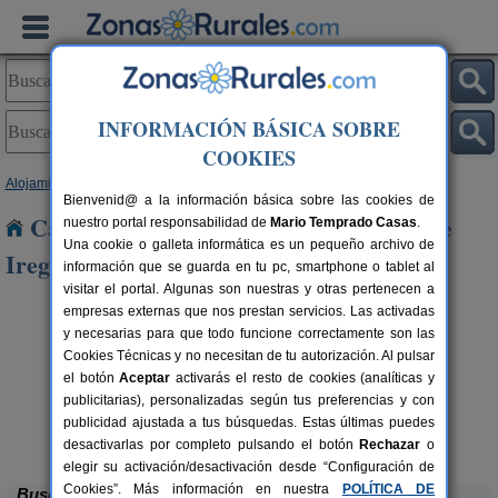
INFORMACIÓN BÁSICA SOBRE
COOKIES
Alojamientos
>
La Rioja
> Villamediana de Iregua
Bienvenid@ a la información básica sobre las cookies de
Casas Rurales cerca de Villamediana de
nuestro portal responsabilidad de
Mario Temprado Casas
.
Una cookie o galleta informática es un pequeño archivo de
Iregua
información que se guarda en tu pc, smartphone o tablet al
visitar el portal. Algunas son nuestras y otras pertenecen a
empresas externas que nos prestan servicios. Las activadas
y necesarias para que todo funcione correctamente son las
Cookies Técnicas y no necesitan de tu autorización. Al pulsar
el botón
Aceptar
activarás el resto de cookies (analíticas y
publicitarias), personalizadas según tus preferencias y con
publicidad ajustada a tus búsquedas. Estas últimas puedes
Casa Rural Cerro de Mirabel
rs.
8+6 pers.
 €
25 €
Grañón (La Rioja)
desde
desactivarlas por completo pulsando el botón
Rechazar
o
elegir su activación/desactivación desde “Configuración de
Cookies”. Más información en nuestra
POLÍTICA DE
Buscar