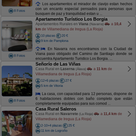
Los apartamentos el mirador de clavijo estan hechos
con un encanto especial pensados para personas que
8 Fotos
busquen de paz y tranquilidad estan u ...
Apartamento Turístico Los Borgia
Apartamentos Rurales en
Viana
a
10,4
(Navarra)
km
de Villamediana de Iregua (La Rioja)
10 plazas
20 €
9 km de Pamplona
En Navarra nos encontramos con la Ciudad de
Viana paso obligado del Camino de Santiago donde se
8 Fotos
encuentra Apartamento Turistico Los Borgia. ...
Señorío de Las Viñas
Casa Rural en
Laserna
a
11 km
de
(Álava)
Villamediana de Iregua (La Rioja)
12+6 plazas
27 €
5 km de Vitoria
La casa, con capacidad para 12 personas, dispone de
6 habitaciones dobles con baño completo que están
8 Fotos
completamente equipadas para sus comod ...
Casa Rural Saleros
Casa Rural en
Navarrete
a
11,4 km
de
(La Rioja)
Villamediana de Iregua (La Rioja)
2-10+4 plazas
25 €
11 km de Logroño