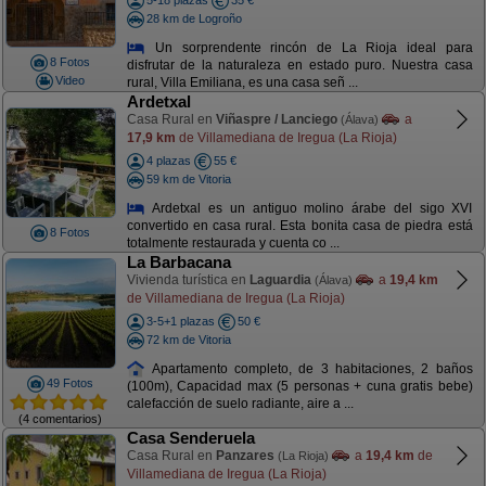
5-18 plazas
35 €
28 km de Logroño
Un sorprendente rincón de La Rioja ideal para
8 Fotos
disfrutar de la naturaleza en estado puro. Nuestra casa
Video
rural, Villa Emiliana, es una casa señ ...
Ardetxal
Casa Rural en
Viñaspre / Lanciego
a
(Álava)
17,9 km
de Villamediana de Iregua (La Rioja)
4 plazas
55 €
59 km de Vitoria
Ardetxal es un antiguo molino árabe del sigo XVI
convertido en casa rural. Esta bonita casa de piedra está
8 Fotos
totalmente restaurada y cuenta co ...
La Barbacana
Vivienda turística en
Laguardia
a
19,4 km
(Álava)
de Villamediana de Iregua (La Rioja)
3-5+1 plazas
50 €
72 km de Vitoria
Apartamento completo, de 3 habitaciones, 2 baños
49 Fotos
(100m), Capacidad max (5 personas + cuna gratis bebe)
calefacción de suelo radiante, aire a ...
(4 comentarios)
Casa Senderuela
Casa Rural en
Panzares
a
19,4 km
de
(La Rioja)
Villamediana de Iregua (La Rioja)