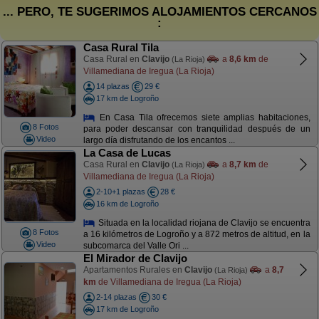
... PERO, TE SUGERIMOS ALOJAMIENTOS CERCANOS
:
Casa Rural Tila
Casa Rural en
Clavijo
a
8,6 km
de
(La Rioja)
Villamediana de Iregua (La Rioja)
14 plazas
29 €
17 km de Logroño
En Casa Tila ofrecemos siete amplias habitaciones,
8 Fotos
para poder descansar con tranquilidad después de un
Video
largo día disfrutando de los encantos ...
La Casa de Lucas
Casa Rural en
Clavijo
a
8,7 km
de
(La Rioja)
Villamediana de Iregua (La Rioja)
2-10+1 plazas
28 €
16 km de Logroño
Situada en la localidad riojana de Clavijo se encuentra
8 Fotos
a 16 kilómetros de Logroño y a 872 metros de altitud, en la
Video
subcomarca del Valle Ori ...
El Mirador de Clavijo
Apartamentos Rurales en
Clavijo
a
8,7
(La Rioja)
km
de Villamediana de Iregua (La Rioja)
2-14 plazas
30 €
17 km de Logroño