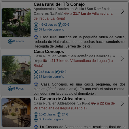
Casa rural del Tío Conejo
Apartamentos Rurales en
Velilla / San Román de
Cameros
a
21,7 km
de Villamediana
(La Rioja)
de Iregua (La Rioja)
4-8+2 plazas
30 €
37 km de Logroño
Casa rural ubicada en la pequeña Aldea de Velilla,
8 Fotos
rodeada de Naturaleza, donde podras hacer senderismo,
Recogida de Setas, Berrea de los ci ...
Casa Concejos
Casa Rural en
Velilla / San Román de Cameros
(La
a
21,7 km
de Villamediana de Iregua (La
Rioja)
Rioja)
2+2 plazas
40 €
37 km de Logroño
Casa Concejos, es una casita pequeña, de dos
8 Fotos
plantas (20m2 cada planta). En una está el salón-cocina-
comedor y en la de abajo el dormitorio ...
La Casona de Aldealobos
Casa Rural en
Aldealobos
a
22 km
de
(La Rioja)
Villamediana de Iregua (La Rioja)
10+2 plazas
24 €
30 km de Logroño
La Casona de Aldealobos es el resultado final de la