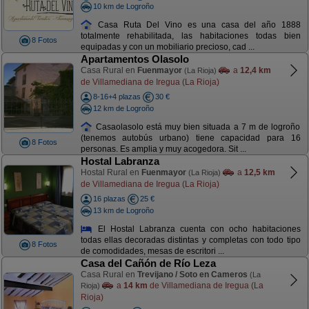
10 km de Logroño
Casa Ruta Del Vino es una casa del año 1888
totalmente rehabilitada, las habitaciones todas bien
8 Fotos
equipadas y con un mobiliario precioso, cad ...
Apartamentos Olasolo
Casa Rural en
Fuenmayor
a
12,4 km
(La Rioja)
de Villamediana de Iregua (La Rioja)
8-16+4 plazas
30 €
12 km de Logroño
Casaolasolo está muy bien situada a 7 m de logroño
(tenemos autobús urbano) tiene capacidad para 16
8 Fotos
personas. Es amplia y muy acogedora. Sit ...
Hostal Labranza
Hostal Rural en
Fuenmayor
a
12,5 km
(La Rioja)
de Villamediana de Iregua (La Rioja)
16 plazas
25 €
13 km de Logroño
El Hostal Labranza cuenta con ocho habitaciones
todas ellas decoradas distintas y completas con todo tipo
8 Fotos
de comodidades, mesas de escritori ...
Casa del Cañón de Río Leza
Casa Rural en
Trevijano / Soto en Cameros
(La
a
14 km
de Villamediana de Iregua (La
Rioja)
Rioja)