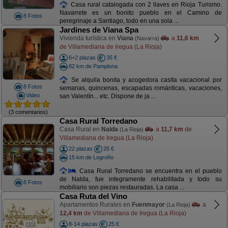
Casa rural catalogada con 2 llaves en Rioja Turismo.
Navarrete es un bonito pueblo en el Camino de
8 Fotos
peregrinaje a Santiago, todo en una sola ...
Jardines de Viana Spa
Vivienda turística en
Viana
a
11,6 km
(Navarra)
de Villamediana de Iregua (La Rioja)
6+2 plazas
35 €
82 km de Pamplona
Se alquila bonita y acogedora casita vacacional por
8 Fotos
semanas, quincenas, escapadas románticas, vacaciones,
Video
san Valentín... etc. Dispone de ja ...
(3 comentarios)
Casa Rural Torredano
Casa Rural en
Nalda
a
11,7 km
de
(La Rioja)
Villamediana de Iregua (La Rioja)
22 plazas
25 €
15 km de Logroño
Casa Rural Torredano se encuentra en el pueblo
de Nalda, fue integramente rehabilitada y todo su
8 Fotos
mobiliario son piezas restauradas. La casa ...
Casa Ruta del Vino
Apartamentos Rurales en
Fuenmayor
a
(La Rioja)
12,4 km
de Villamediana de Iregua (La Rioja)
8-14 plazas
25 €