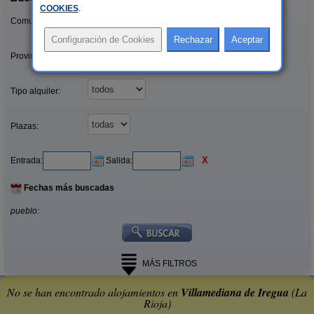
COOKIES
.
Comunidades:
Provincias/Islas:
Tipo alquiler:
Plazas:
X
Entrada:
Salida:
Fechas más buscadas
pueblo:
MÁS FILTROS
No se han encontrado alojamientos en
Villamediana de Iregua
(La
Rioja)