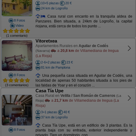
10+5 plazas
20 €
24 km de Logroño
Casa rural con encanto en la tranquila aldea de
8 Fotos
Panzares. Bien situada, a 24km de Logroño, la capital
Video
riojana, está cerca de todos los punto ...
(1 comentario)
Vitoretxea
Apartamentos Rurales en
Aguilar de Codés
a
20,8 km
de Villamediana de Iregua
(Navarra)
(La Rioja)
2-6+2 plazas
23 €
81 km de Pamplona
8 Fotos
Una pequeña casa situada en Aguilar de Codés, una
localidad de apenas 50 habitantes situada a los pies de
(3 comentarios)
las faldas de Yoar y en el corazón ...
Casa Tía Upe
Casa Rural en
Velilla / San Román de Cameros
(La
a
21,7 km
de Villamediana de Iregua (La
Rioja)
Rioja)
3+1 plazas
40 €
37 km de Logroño
Casa Tía Upe, está en un edificio de 3 plantas. Es la
8 Fotos
planta baja con su entrada, exterior independiente y
privado. Tien un dormitorio, con ...