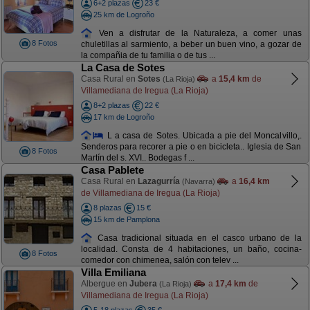
6+2 plazas
23 €
25 km de Logroño
Ven a disfrutar de la Naturaleza, a comer unas
8 Fotos
chuletillas al sarmiento, a beber un buen vino, a gozar de
la compañia de tu familia o de tus ...
La Casa de Sotes
Casa Rural en
Sotes
a
15,4 km
de
(La Rioja)
Villamediana de Iregua (La Rioja)
8+2 plazas
22 €
17 km de Logroño
L a casa de Sotes. Ubicada a pie del Moncalvillo,.
Senderos para recorer a pie o en bicicleta.. Iglesia de San
8 Fotos
Martín del s. XVI.. Bodegas f ...
Casa Pablete
Casa Rural en
Lazagurría
a
16,4 km
(Navarra)
de Villamediana de Iregua (La Rioja)
8 plazas
15 €
15 km de Pamplona
Casa tradicional situada en el casco urbano de la
localidad. Consta de 4 habitaciones, un baño, cocina-
8 Fotos
comedor con chimenea, salón con telev ...
Villa Emiliana
Albergue en
Jubera
a
17,4 km
de
(La Rioja)
Villamediana de Iregua (La Rioja)