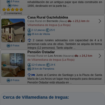
8 Fotos
rehabilitación de un antiguo pajar que data construido en
Video
1890, destinado en la parte ba ...
(3 comentarios)
Casa Rural Gaztelubidea
Casa Rural en
Bernedo
a
23,1 km
de
(Álava)
Villamediana de Iregua (La Rioja)
2-12 plazas
25 €
35 km de Vitoria
2 casas rurales adosadas con capacidad de 4 a 6
personas cada una de ellas. También se alquila de forma
8 Fotos
íntegra (12 personas). Tanto alquile ...
Pensión Ostadar
Hostal Rural en
Los Arcos
a
24,3 km
(Navarra)
de Villamediana de Iregua (La Rioja)
12+3 plazas
24 €
28 km de Pamplona
Junto al Camino de Santiago y a la Plaza de Santa
María de Los Arcos un lugar muy tranquilo para descansar.
8 Fotos
Pensión Ostadar está situada en ...
Cerca de Villamediana de Iregua: