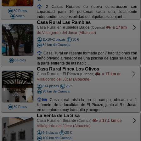
2 Casas Rurales de nueva construcción con
50 Fotos
capacidad para 10 personas cada una, totalmente
Video
independientes, posibilidad de alquilarlas conjunt ...
Casa Rural Las Ramblas
Casa Rural en
Rubielos Bajos
a
17 km
(Cuenca)
de Villalgordo del Júcar (Albacete)
11-16+2 plazas
30 €
84 km de Cuenca
Casa Rural en rasante formada por 7 habitaciones con
baño privado alrededor de una piscina de agua salada. en
8 Fotos
la parte enfrente de las habit ...
Casa Rural Finca Los Olivos
Casa Rural en
El Picazo
a
17 km
de
(Cuenca)
Villalgordo del Júcar (Albacete)
8+4 plazas
25 €
90 km de Cuenca
Casa rural aislada en el campo, ubicada a 1
kilómetro de la localidad de El Picazo, junto al Río Júcar,
30 Fotos
en un entorno muy tranquilo y acoged ...
La Venta de La Sisa
Casa Rural en
Sisante
a
17,1 km
de
(Cuenca)
Villalgordo del Júcar (Albacete)
6-8 plazas
20 €
100 km de Cuenca