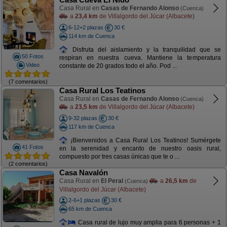
Casa Rural en
Casas de Fernando Alonso
(Cuenca)
a
23,4 km
de Villalgordo del Júcar (Albacete)
6-12+2 plazas
30 €
114 km de Cuenca
Disfruta del aislamiento y la tranquilidad que se
50 Fotos
respiran en nuestra cueva. Mantiene la temperatura
Video
constante de 20 grados todo el año. Pod ...
(7 comentarios)
Casa Rural Los Teatinos
Casa Rural en
Casas de Fernando Alonso
(Cuenca)
a
23,5 km
de Villalgordo del Júcar (Albacete)
9-32 plazas
30 €
117 km de Cuenca
¡Bienvenidos a Casa Rural Los Teatinos! Sumérgete
41 Fotos
en la serenidad y encanto de nuestro oasis rural,
compuesto por tres casas únicas que te o ...
(2 comentarios)
Casa Navalón
Casa Rural en
El Peral
a
26,5 km
de
(Cuenca)
Villalgordo del Júcar (Albacete)
2-6+1 plazas
30 €
65 km de Cuenca
Casa rural de lujo muy amplia para 6 personas + 1