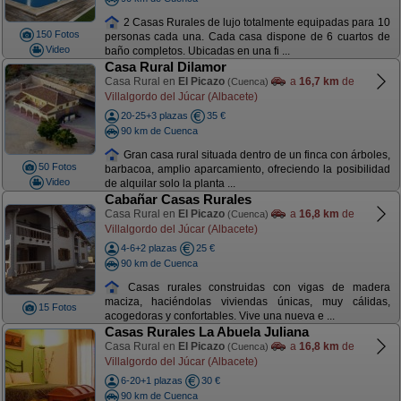
2 Casas Rurales de lujo totalmente equipadas para 10
150 Fotos
personas cada una. Cada casa dispone de 6 cuartos de
Video
baño completos. Ubicadas en una fi ...
Casa Rural Dilamor
Casa Rural en
El Picazo
a
16,7 km
de
(Cuenca)
Villalgordo del Júcar (Albacete)
20-25+3 plazas
35 €
90 km de Cuenca
Gran casa rural situada dentro de un finca con árboles,
50 Fotos
barbacoa, amplio aparcamiento, ofreciendo la posibilidad
Video
de alquilar solo la planta ...
Cabañar Casas Rurales
Casa Rural en
El Picazo
a
16,8 km
de
(Cuenca)
Villalgordo del Júcar (Albacete)
4-6+2 plazas
25 €
90 km de Cuenca
Casas rurales construidas con vigas de madera
maciza, haciéndolas viviendas únicas, muy cálidas,
15 Fotos
acogedoras y confortables. Vive una nueva e ...
Casas Rurales La Abuela Juliana
Casa Rural en
El Picazo
a
16,8 km
de
(Cuenca)
Villalgordo del Júcar (Albacete)
6-20+1 plazas
30 €
90 km de Cuenca