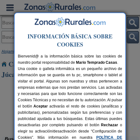
INFORMACIÓN BÁSICA SOBRE
COOKIES
Alojamientos
>
Castilla-La Mancha
>
Albacete
> Villalgordo del Júcar
Bienvenid@ a la información básica sobre las cookies de
Casas Rurales cerca de Villalgordo del
nuestro portal responsabilidad de
Mario Temprado Casas
.
Una cookie o galleta informática es un pequeño archivo de
Júcar
información que se guarda en tu pc, smartphone o tablet al
visitar el portal. Algunas son nuestras y otras pertenecen a
empresas externas que nos prestan servicios. Las activadas
y necesarias para que todo funcione correctamente son las
Cookies Técnicas y no necesitan de tu autorización. Al pulsar
el botón
Aceptar
activarás el resto de cookies (analíticas y
publicitarias), personalizadas según tus preferencias y con
publicidad ajustada a tus búsquedas. Estas últimas puedes
Casa Rural Los Pinillos
rs.
16 pers.
 €
33 €
Motilleja (Albacete)
desde
desactivarlas por completo pulsando el botón
Rechazar
o
elegir su activación/desactivación desde “Configuración de
Cookies”. Más información en nuestra
POLÍTICA DE
Buscar