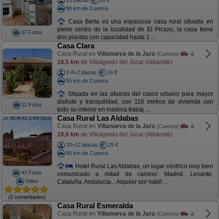
15 plazas
28 €
90 km de Cuenca
Casa Berta es una espaciosa casa rural situada en
pleno centro de la localidad de El Picazo, la casa tiene
37 Fotos
dos plantas con capacidad hasta 1 ...
Casa Clara
Casa Rural en
Villanueva de la Jara
a
(Cuenca)
18,5 km
de Villalgordo del Júcar (Albacete)
2-8+2 plazas
16 €
55 km de Cuenca
Situada en las afueras del casco urbano para mayor
disfrute y tranquilidad, con 116 metros de vivienda con
11 Fotos
todo su interior en madera trabaj ...
Casa Rural Las Aldabas
Casa Rural en
Villanueva de la Jara
a
(Cuenca)
18,8 km
de Villalgordo del Júcar (Albacete)
30+12 plazas
25 €
85 km de Cuenca
Hotel Rural Las Aldabas, un lugar céntrico muy bien
43 Fotos
comunicado a mitad de camino: Madrid, Levante,
Video
Cataluña, Andalucía... Alquiler por habit ...
(2 comentarios)
Casa Rural Esmeralda
Casa Rural en
Villanueva de la Jara
a
(Cuenca)