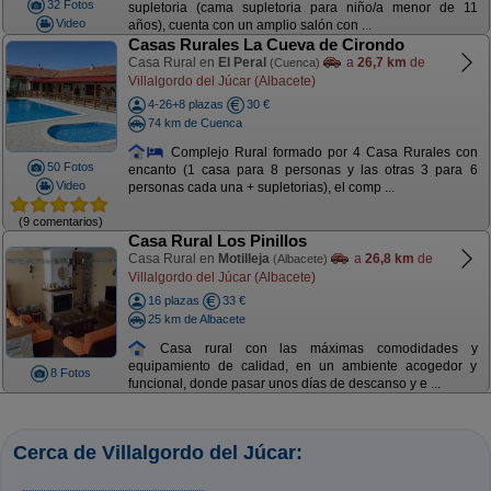
32 Fotos
supletoria (cama supletoria para niño/a menor de 11
Video
años), cuenta con un amplio salón con ...
Casas Rurales La Cueva de Cirondo
Casa Rural en
El Peral
a
26,7 km
de
(Cuenca)
Villalgordo del Júcar (Albacete)
4-26+8 plazas
30 €
74 km de Cuenca
Complejo Rural formado por 4 Casa Rurales con
50 Fotos
encanto (1 casa para 8 personas y las otras 3 para 6
Video
personas cada una + supletorias), el comp ...
(9 comentarios)
Casa Rural Los Pinillos
Casa Rural en
Motilleja
a
26,8 km
de
(Albacete)
Villalgordo del Júcar (Albacete)
16 plazas
33 €
25 km de Albacete
Casa rural con las máximas comodidades y
equipamiento de calidad, en un ambiente acogedor y
8 Fotos
funcional, donde pasar unos días de descanso y e ...
Cerca de Villalgordo del Júcar: