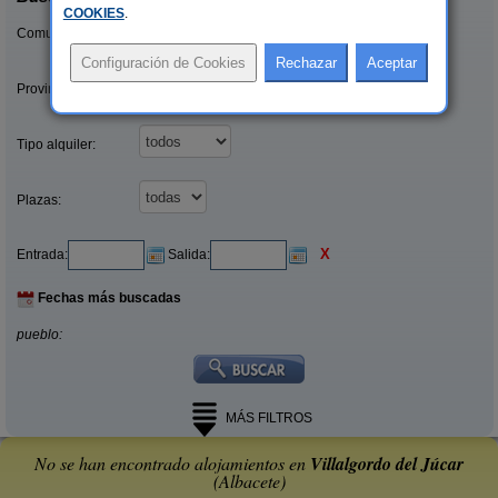
COOKIES
.
Comunidades:
Provincias/Islas:
Tipo alquiler:
Plazas:
X
Entrada:
Salida:
Fechas más buscadas
pueblo:
MÁS FILTROS
No se han encontrado alojamientos en
Villalgordo del Júcar
(Albacete)