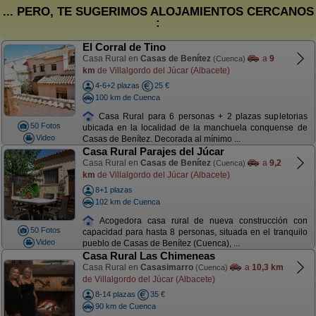
... PERO, TE SUGERIMOS ALOJAMIENTOS CERCANOS
:
El Corral de Tino
Casa Rural en
Casas de Benítez
a
9
(Cuenca)
km
de Villalgordo del Júcar (Albacete)
4-6+2 plazas
25 €
100 km de Cuenca
Casa Rural para 6 personas + 2 plazas supletorias
50 Fotos
ubicada en la localidad de la manchuela conquense de
Video
Casas de Benítez. Decorada al mínimo ...
Casa Rural Parajes del Júcar
Casa Rural en
Casas de Benítez
a
9,2
(Cuenca)
km
de Villalgordo del Júcar (Albacete)
8+1 plazas
102 km de Cuenca
Acogedora casa rural de nueva construcción con
50 Fotos
capacidad para hasta 8 personas, situada en el tranquilo
Video
pueblo de Casas de Benítez (Cuenca), ...
Casa Rural Las Chimeneas
Casa Rural en
Casasimarro
a
10,3 km
(Cuenca)
de Villalgordo del Júcar (Albacete)
8-14 plazas
35 €
90 km de Cuenca