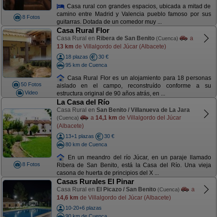
Casa rural con grandes espacios, ubicada a mitad de
camino entre Madrid y Valencia pueblo famoso por sus
8 Fotos
guitarras. Dotada de un comedor muy ...
Casa Rural Flor
Casa Rural en
Ribera de San Benito
a
(Cuenca)
13 km
de Villalgordo del Júcar (Albacete)
18 plazas
30 €
95 km de Cuenca
Casa Rural Flor es un alojamiento para 18 personas
50 Fotos
aislado en el campo, reconstruído conforme a su
Video
estructura original de 90 años atrás, en ...
La Casa del Río
Casa Rural en
San Benito / Villanueva de La Jara
a
14,1 km
de Villalgordo del Júcar
(Cuenca)
(Albacete)
13+1 plazas
30 €
80 km de Cuenca
En un meandro del río Júcar, en un paraje llamado
8 Fotos
Ribera de San Benito, está la Casa del Río. Una vieja
casona de huerta de principios del X ...
Casas Rurales El Pinar
Casa Rural en
El Picazo / San Benito
a
(Cuenca)
14,6 km
de Villalgordo del Júcar (Albacete)
10-20+6 plazas
90 km de Cuenca