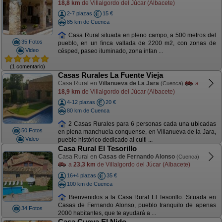
18,8 km
de Villalgordo del Júcar (Albacete)
2-7 plazas
15 €
85 km de Cuenca
Casa Rural situada en pleno campo, a 500 metros del
35 Fotos
pueblo, en un finca vallada de 2200 m2, con zonas de
Video
césped, paseo iluminado, zona infan ...
(1 comentario)
Casas Rurales La Fuente Vieja
Casa Rural en
Villanueva de La Jara
a
(Cuenca)
18,9 km
de Villalgordo del Júcar (Albacete)
4-12 plazas
20 €
80 km de Cuenca
2 Casas Rurales para 6 personas cada una ubicadas
50 Fotos
en plena manchuela conquense, en Villanueva de la Jara,
Video
pueblo histórico dedicado al culti ...
Casa Rural El Tesorillo
Casa Rural en
Casas de Fernando Alonso
(Cuenca)
a
23,3 km
de Villalgordo del Júcar (Albacete)
16+4 plazas
35 €
100 km de Cuenca
Bienvenidos a la Casa Rural El Tesorillo. Situada en
Casas de Fernando Alonso, pueblo tranquilo de apenas
34 Fotos
2000 habitantes, que te ayudará a ...
Casa Cueva El Nido