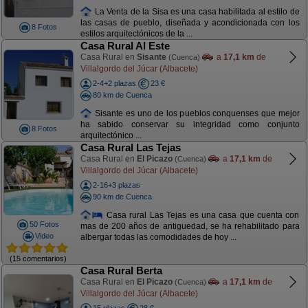
La Venta de la Sisa es una casa habilitada al estilo de
las casas de pueblo, diseñada y acondicionada con los
8 Fotos
estilos arquitectónicos de la ...
Casa Rural Al Este
Casa Rural en
Sisante
a
17,1 km
de
(Cuenca)
Villalgordo del Júcar (Albacete)
2-4+2 plazas
23 €
80 km de Cuenca
Sisante es uno de los pueblos conquenses que mejor
ha sabido conservar su integridad como conjunto
8 Fotos
arquitectónico ...
Casa Rural Las Tejas
Casa Rural en
El Picazo
a
17,1 km
de
(Cuenca)
Villalgordo del Júcar (Albacete)
2-16+3 plazas
90 km de Cuenca
Casa rural Las Tejas es una casa que cuenta con
50 Fotos
mas de 200 años de antiguedad, se ha rehabilitado para
Video
albergar todas las comodidades de hoy ...
(15 comentarios)
Casa Rural Berta
Casa Rural en
El Picazo
a
17,1 km
de
(Cuenca)
Villalgordo del Júcar (Albacete)