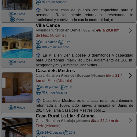
75 km de Alicante
Preciosa casa de pueblo con capacidad para 8
8 Fotos
personas. Recientemente reformada preservando lo
Video
tradicional y conviviendo con la modernidad, c ...
Villa Canoa
Vivienda turística en
Denia
a
20,8 km
(Alicante)
de Fleix (Alicante)
6+3 plazas
10 €
100 km de Alicante
La villa en Denia posee 3 dormitorios y capacidad
para 8 personas (máx.7 adultos). Alojamiento de 100 m²
8 Fotos
acogedor y muy luminoso, con vistas ...
Casa dels Mestres
Casa Rural en
Ares del Bosque
a
21,4
(Alicante)
km
de Fleix (Alicante)
8-10 plazas
21 €
70 km de Alicante
Casa dels Mestres es una casa rural recientemente
reformada al 100%, todo nuevo, terminada en Junio de
8 Fotos
2017. Se llama Casa dels Mestres porq ...
Casa Rural La Llar d´Aitana
Casa Rural en
Alcoleja
a
22,4 km
de
(Alicante)
Fleix (Alicante)
2-14+2 plazas
28 €