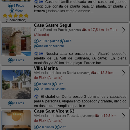
Casa unifamiliar ubicada en el casco antiguo de
8 Fotos
Polop que consta de planta baja, 1ª planta, 2ª planta y
Video
terraza ( todas ellas completamente ...
(1 comentario)
Casa Sastre Segui
Casa Rural en
Patró
a
17,5 km
de Fleix
(Alicante)
(Alicante)
2-10+2 plazas
40 €
80 km de Alicante
Nuestra casa se encuentra en Alpatró, pequeño
pueblo de La Vall de Gallinera, (Alicante). En plena
8 Fotos
montaña y a 30 km de la playa. Parece inc ...
Villa Marina
Vivienda turística en
Denia
a
18,2 km
(Alicante)
de Fleix (Alicante)
8 plazas
10 €
100 km de Alicante
El chalet en Denia posee 3 dormitorios y capacidad
para 6 personas. Alojamiento acogedor y grande, dividido
8 Fotos
en dos alturas. Amplio espacio e ...
Casa Sant Vicent 63
Vivienda turística en
Teulada
a
19,5 km
(Alicante)
de Fleix (Alicante)
2-8 plazas
20 €