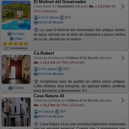
El Molinet del Governador
Casa Rural en
Guadalest
a
13,3 km
de
(Alicante)
Fleix (Alicante)
2-21+2 plazas
28 €
50 km de Alicante
La casa El Molinet del Governador fué antiguo molino
31 Fotos
de agua ubicado en el Valle de Guadalest a pocos metros
Video
de su rio, situada en un entorn ...
(17 comentarios)
Ca Robert
Vivienda turística en
Callosa d´en Sarrià
(Alicante)
a
14,1 km
de Fleix (Alicante)
2-8+2 plazas
25 €
64 km de Alicante
Acogedora casa de pueblo en pleno casco antiguo.
Calle céntrica muy tranquila, sin apenas tráfico, perfecta
8 Fotos
para descanso y desconexión. A 5 ...
Casa Natura 43
Vivienda turística en
Callosa d´en Sarrià
(Alicante)
a
14,2 km
de Fleix (Alicante)
6+2 plazas
30 €
64 km de Alicante
Casa Natura 43 es una vivienda totalmetne restaurada
con un encanto especial. Cuenta con 3 dormitorios con