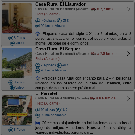
Casa Rural El Llaurador
Casa Rural en
Benimeli
a
7,7 km
de
(Alicante)
Fleix (Alicante)
4-8 plazas
35 €
90 km de Alicante
Elegante casa del siglo XIX, de 3 plantas, para 8
8 Fotos
personas, situada en el centro del pueblo y con vistas al
Video
monte. Dispone de 4 dormitorios: ...
Casa Rural El Sequer
Casa Rural en
Benimeli
a
7,8 km
de
(Alicante)
Fleix (Alicante)
2-4 plazas
40 €
90 km de Alicante
Preciosa casa rural con encanto para 2 – 4 personas
8 Fotos
ubicada en las afueras del pueblo de Benimeli, entre
Video
campos de naranjos pero próxima al ...
El Parralet
Casa Rural en
Adsubia
a
8,6 km
de
(Alicante)
Fleix (Alicante)
10 plazas
18 €
90 km de Alicante
Ofrecemos alojamiento en habitaciones decorados al
juego de antiguo + moderno. Nuestra oferta se dirige a
8 Fotos
viajeros individuales, parejas o g ...