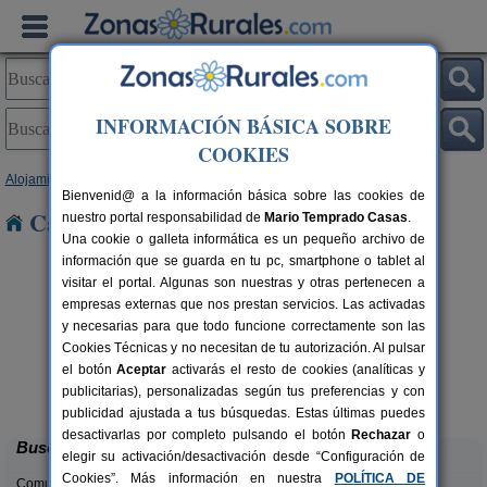
INFORMACIÓN BÁSICA SOBRE
COOKIES
Alojamientos
>
Comunidad Valenciana
>
Alicante
> Fleix
Bienvenid@ a la información básica sobre las cookies de
Casas Rurales cerca de Fleix
nuestro portal responsabilidad de
Mario Temprado Casas
.
Una cookie o galleta informática es un pequeño archivo de
información que se guarda en tu pc, smartphone o tablet al
visitar el portal. Algunas son nuestras y otras pertenecen a
empresas externas que nos prestan servicios. Las activadas
y necesarias para que todo funcione correctamente son las
Cookies Técnicas y no necesitan de tu autorización. Al pulsar
el botón
Aceptar
activarás el resto de cookies (analíticas y
Masia L´Ancornia
rs.
2-28+5 pers.
publicitarias), personalizadas según tus preferencias y con
 €
20 €
Tibi (Alicante)
desde
publicidad ajustada a tus búsquedas. Estas últimas puedes
desactivarlas por completo pulsando el botón
Rechazar
o
Buscar
elegir su activación/desactivación desde “Configuración de
Cookies”. Más información en nuestra
POLÍTICA DE
Comunidades: