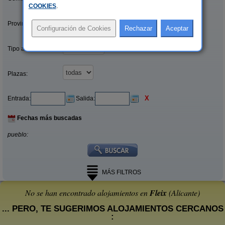
COOKIES
.
Provincias/Islas:
Tipo alquiler:
Plazas:
X
Entrada:
Salida:
Fechas más buscadas
pueblo:
MÁS FILTROS
No se han encontrado alojamientos en
Fleix
(Alicante)
... PERO, TE SUGERIMOS ALOJAMIENTOS CERCANOS
: