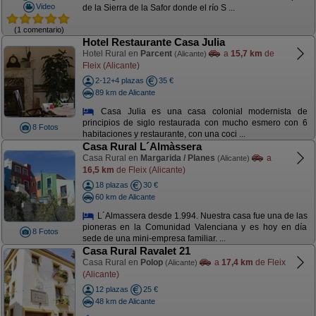
Video
de la Sierra de la Safor donde el río S ...
(1 comentario)
Hotel Restaurante Casa Julia
Hotel Rural en
Parcent
a
15,7 km
de
(Alicante)
Fleix (Alicante)
2-12+4 plazas
35 €
89 km de Alicante
Casa Julia es una casa colonial modernista de
principios de siglo restaurada con mucho esmero con 6
8 Fotos
habitaciones y restaurante, con una coci ...
Casa Rural L´Almàssera
Casa Rural en
Margarida / Planes
a
(Alicante)
16,5 km
de Fleix (Alicante)
18 plazas
30 €
60 km de Alicante
L´Almassera desde 1.994. Nuestra casa fue una de las
pioneras en la Comunidad Valenciana y es hoy en día
8 Fotos
sede de una mini-empresa familiar. ...
Casa Rural Ravalet 21
Casa Rural en
Polop
a
17,4 km
de Fleix
(Alicante)
(Alicante)
12 plazas
25 €
48 km de Alicante