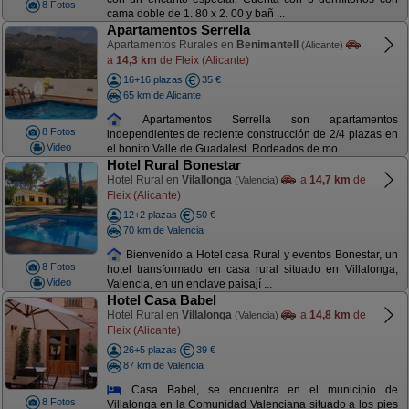
8 Fotos
cama doble de 1. 80 x 2. 00 y bañ ...
Apartamentos Serrella
Apartamentos Rurales en
Benimantell
(Alicante)
a
14,3 km
de Fleix (Alicante)
16+16 plazas
35 €
65 km de Alicante
Apartamentos Serrella son apartamentos
8 Fotos
independientes de reciente construcción de 2/4 plazas en
Video
el bonito Valle de Guadalest. Rodeados de mo ...
Hotel Rural Bonestar
Hotel Rural en
Vilallonga
a
14,7 km
de
(Valencia)
Fleix (Alicante)
12+2 plazas
50 €
70 km de Valencia
Bienvenido a Hotel casa Rural y eventos Bonestar, un
8 Fotos
hotel transformado en casa rural situado en Villalonga,
Video
Valencia, en un enclave paisají ...
Hotel Casa Babel
Hotel Rural en
Villalonga
a
14,8 km
de
(Valencia)
Fleix (Alicante)
26+5 plazas
39 €
87 km de Valencia
Casa Babel, se encuentra en el municipio de
8 Fotos
Villalonga en la Comunidad Valenciana situado a los pies