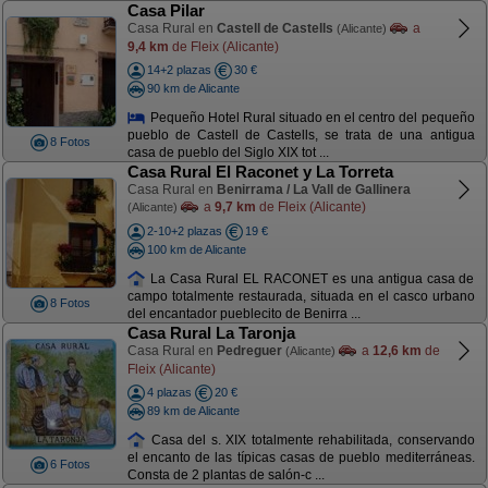
Casa Pilar
Casa Rural en
Castell de Castells
a
(Alicante)
9,4 km
de Fleix (Alicante)
14+2 plazas
30 €
90 km de Alicante
Pequeño Hotel Rural situado en el centro del pequeño
pueblo de Castell de Castells, se trata de una antigua
8 Fotos
casa de pueblo del Siglo XIX tot ...
Casa Rural El Raconet y La Torreta
Casa Rural en
Benirrama / La Vall de Gallinera
a
9,7 km
de Fleix (Alicante)
(Alicante)
2-10+2 plazas
19 €
100 km de Alicante
La Casa Rural EL RACONET es una antigua casa de
campo totalmente restaurada, situada en el casco urbano
8 Fotos
del encantador pueblecito de Benirra ...
Casa Rural La Taronja
Casa Rural en
Pedreguer
a
12,6 km
de
(Alicante)
Fleix (Alicante)
4 plazas
20 €
89 km de Alicante
Casa del s. XIX totalmente rehabilitada, conservando
el encanto de las típicas casas de pueblo mediterráneas.
6 Fotos
Consta de 2 plantas de salón-c ...