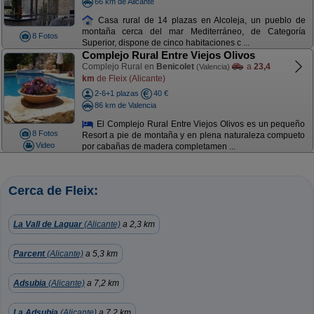
66 km de Alicante
Casa rural de 14 plazas en Alcoleja, un pueblo de
montaña cerca del mar Mediterráneo, de Categoría
8 Fotos
Superior, dispone de cinco habitaciones c ...
Complejo Rural Entre Viejos Olivos
Complejo Rural en
Benicolet
a
23,4
(Valencia)
km
de Fleix (Alicante)
2-6+1 plazas
40 €
86 km de Valencia
El Complejo Rural Entre Viejos Olivos es un pequeño
8 Fotos
Resort a pie de montaña y en plena naturaleza compueto
Video
por cabañas de madera completamen ...
Cerca de Fleix:
La Vall de Laguar
(Alicante)
a 2,3 km
Parcent
(Alicante)
a 5,3 km
Adsubia
(Alicante)
a 7,2 km
La Adsubia
(Alicante)
a 7,2 km