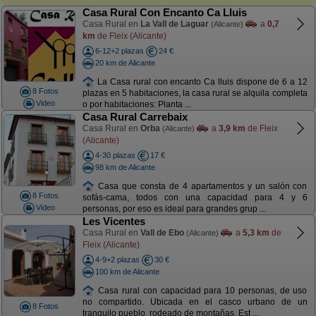
Casa Rural Con Encanto Ca Lluis
Casa Rural en
La Vall de Laguar
a
0,7
(Alicante)
km
de Fleix (Alicante)
6-12+2 plazas
24 €
20 km de Alicante
La Casa rural con encanto Ca lluis dispone de 6 a 12
8 Fotos
plazas en 5 habitaciones, la casa rural se alquila completa
Video
o por habitaciones: Planta ...
Casa Rural Carrebaix
Casa Rural en
Orba
a
3,9 km
de Fleix
(Alicante)
(Alicante)
4-30 plazas
17 €
98 km de Alicante
Casa que consta de 4 apartamentos y un salón con
8 Fotos
sofás-cama, todos con una capacidad para 4 y 6
Video
personas, por eso es ideal para grandes grup ...
Les Vicentes
Casa Rural en
Vall de Ebo
a
5,3 km
de
(Alicante)
Fleix (Alicante)
4-9+2 plazas
30 €
100 km de Alicante
Casa rural con capacidad para 10 personas, de uso
no compartido. Ubicada en el casco urbano de un
8 Fotos
tranquilo pueblo, rodeado de montañas. Est ...