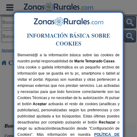
INFORMACIÓN BÁSICA SOBRE
COOKIES
Alojamientos
>
Comunidad Valenciana
>
Alicante
> Relleu
Bienvenid@ a la información básica sobre las cookies de
Casas Rurales cerca de Relleu
nuestro portal responsabilidad de
Mario Temprado Casas
.
Una cookie o galleta informática es un pequeño archivo de
información que se guarda en tu pc, smartphone o tablet al
visitar el portal. Algunas son nuestras y otras pertenecen a
empresas externas que nos prestan servicios. Las activadas
y necesarias para que todo funcione correctamente son las
Cookies Técnicas y no necesitan de tu autorización. Al pulsar
el botón
Aceptar
activarás el resto de cookies (analíticas y
Masia L´Ancornia
rs.
2-28+5 pers.
publicitarias), personalizadas según tus preferencias y con
 €
20 €
Tibi (Alicante)
desde
publicidad ajustada a tus búsquedas. Estas últimas puedes
desactivarlas por completo pulsando el botón
Rechazar
o
Buscar
elegir su activación/desactivación desde “Configuración de
Cookies”. Más información en nuestra
POLÍTICA DE
Comunidades: