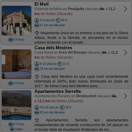
El Molí
Vivienda turística en
Penáguila
a
11,2
(Alicante)
km
de Relleu (Alicante)
4-9 plazas
50 €
67 km de Alicante
Alojamiento único en su entorno a los pies de la Sierra
Aitana, frente a la Serreta, se encuentra en el núcleo
8 Fotos
urbano lindando con el lavade ...
Casa dels Mestres
Casa Rural en
Ares del Bosque
a
11,2
(Alicante)
km
de Relleu (Alicante)
8-10 plazas
21 €
70 km de Alicante
Casa dels Mestres es una casa rural recientemente
reformada al 100%, todo nuevo, terminada en Junio de
8 Fotos
2017. Se llama Casa dels Mestres porq ...
Apartamentos Serrella
Apartamentos Rurales en
Benimantell
(Alicante)
a
13,3 km
de Relleu (Alicante)
16+16 plazas
35 €
65 km de Alicante
Apartamentos Serrella son apartamentos
8 Fotos
independientes de reciente construcción de 2/4 plazas en
Video
el bonito Valle de Guadalest. Rodeados de mo ...