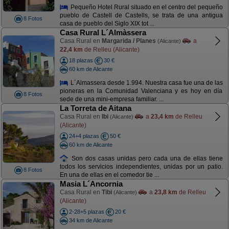
Pequeño Hotel Rural situado en el centro del pequeño
pueblo de Castell de Castells, se trata de una antigua
8 Fotos
casa de pueblo del Siglo XIX tot ...
Casa Rural L´Almàssera
Casa Rural en
Margarida / Planes
a
(Alicante)
22,4 km
de Relleu (Alicante)
18 plazas
30 €
60 km de Alicante
L´Almassera desde 1.994. Nuestra casa fue una de las
pioneras en la Comunidad Valenciana y es hoy en día
8 Fotos
sede de una mini-empresa familiar. ...
La Torreta de Aitana
Casa Rural en
Ibi
a
23,4 km
de Relleu
(Alicante)
(Alicante)
24+4 plazas
50 €
60 km de Alicante
Son dos casas unidas pero cada una de ellas tiene
todos los servicios independientes, unidas por un patio.
8 Fotos
En una de ellas en el comedor tie ...
Masia L´Ancornia
Casa Rural en
Tibi
a
23,8 km
de Relleu
(Alicante)
(Alicante)
2-28+5 plazas
20 €
34 km de Alicante