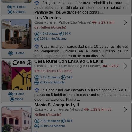
Antigua casa de labranza rehabilitada para el
30 Fotos
alojamiento rural. Situada en pleno paraje natural del
5 Videos
Pantano de Tibi. Se divide en dos zonas ...
Les Vicentes
Casa Rural en
Vall de Ebo
a
27,7 km
(Alicante)
de Relleu (Alicante)
4-9+2 plazas
30 €
100 km de Alicante
Casa rural con capacidad para 10 personas, de uso
no compartido. Ubicada en el casco urbano de un
8 Fotos
tranquilo pueblo, rodeado de montañas. Est ...
Casa Rural Con Encanto Ca Lluis
Casa Rural en
La Vall de Laguar
a
28,2
(Alicante)
km
de Relleu (Alicante)
6-12+2 plazas
24 €
20 km de Alicante
La Casa rural con encanto Ca lluis dispone de 6 a 12
8 Fotos
plazas en 5 habitaciones, la casa rural se alquila completa
Video
o por habitaciones: Planta ...
Masia S. Joaquín I y II
Casa Rural en
Agres
a
28,5 km
de
(Alicante)
Relleu (Alicante)
2-30+9 plazas
40 €
80 km de Alicante