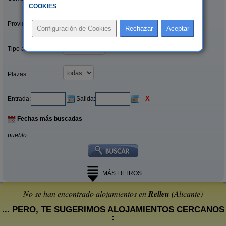
COOKIES
.
Provincias/Islas:
Tipo alquiler:
Plazas:
X
Entrada:
Salida:
Fechas más buscadas
pueblo:
MÁS FILTROS
No se han encontrado alojamientos en
Relleu
(Alicante)
... PERO, TE SUGERIMOS ALOJAMIENTOS CERCANOS
: