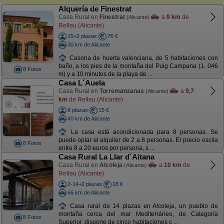
Alquería de Finestrat
Casa Rural en
Finestrat
a
9 km
de
(Alicante)
Relleu (Alicante)
15+2 plazas
76 €
30 km de Alicante
Casona de huerta valenciana, de 5 habitaciones con
baño, a los pies de la montaña del Puig Campana (1. 046
8 Fotos
m) y a 10 minutos de la playa de ...
Casa L´Auela
Casa Rural en
Torremanzanas
a
9,7
(Alicante)
km
de Relleu (Alicante)
8 plazas
15 €
40 km de Alicante
La casa está acondicionada para 8 personas. Se
puede optar el alquiler de 2 a 8 personas. El precio oscila
8 Fotos
entre 8 a 20 euros por persona, s ...
Casa Rural La Llar d´Aitana
Casa Rural en
Alcoleja
a
10 km
de
(Alicante)
Relleu (Alicante)
2-14+2 plazas
28 €
66 km de Alicante
Casa rural de 14 plazas en Alcoleja, un pueblo de
montaña cerca del mar Mediterráneo, de Categoría
8 Fotos
Superior, dispone de cinco habitaciones c ...