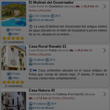
El Molinet del Governador
Casa Rural en
Guadalest
a
16,4 km
de
(Alicante)
Relleu (Alicante)
2-21+2 plazas
28 €
50 km de Alicante
La casa El Molinet del Governador fué antiguo molino
31 Fotos
de agua ubicado en el Valle de Guadalest a pocos metros
Video
de su rio, situada en un entorn ...
(17 comentarios)
Casa Rural Ravalet 21
Casa Rural en
Polop
a
16,6 km
de
(Alicante)
Relleu (Alicante)
12 plazas
25 €
48 km de Alicante
Casa unifamiliar ubicada en el casco antiguo de
8 Fotos
Polop que consta de planta baja, 1ª planta, 2ª planta y
Video
terraza ( todas ellas completamente ...
(1 comentario)
Casa Natura 43
Vivienda turística en
Callosa d´en Sarrià
(Alicante)
a
17,9 km
de Relleu (Alicante)
6+2 plazas
30 €
64 km de Alicante