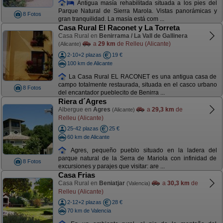
Antigua masía rehabilitada situada a los pies del
Parque Natural de Sierra Marola. Vistas panorámicas y
8 Fotos
gran tranquilidad. La masía está com ...
Casa Rural El Raconet y La Torreta
Casa Rural en
Benirrama / La Vall de Gallinera
a
29 km
de Relleu (Alicante)
(Alicante)
2-10+2 plazas
19 €
100 km de Alicante
La Casa Rural EL RACONET es una antigua casa de
campo totalmente restaurada, situada en el casco urbano
8 Fotos
del encantador pueblecito de Benirra ...
Riera d´Agres
Albergue en
Agres
a
29,3 km
de
(Alicante)
Relleu (Alicante)
25-42 plazas
25 €
60 km de Alicante
Agres, pequeño pueblo situado en la ladera del
parque natural de la Serra de Mariola con infinidad de
8 Fotos
excursiones y parajes que visitar: are ...
Casa Frias
Casa Rural en
Beniatjar
a
30,3 km
de
(Valencia)
Relleu (Alicante)
2-12+2 plazas
28 €
70 km de Valencia