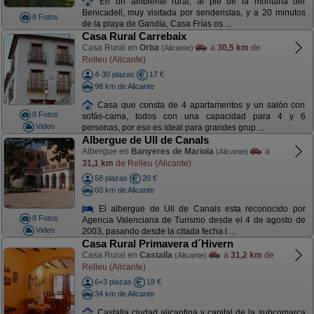
En un ambiente rural, al pie de la montaña del
Benicadell, muy visitada por senderistas, y a 20 minutos
8 Fotos
de la playa de Gandía, Casa Frías os ...
Casa Rural Carrebaix
Casa Rural en
Orba
a
30,5 km
de
(Alicante)
Relleu (Alicante)
4-30 plazas
17 €
98 km de Alicante
Casa que consta de 4 apartamentos y un salón con
8 Fotos
sofás-cama, todos con una capacidad para 4 y 6
Video
personas, por eso es ideal para grandes grup ...
Albergue de Ull de Canals
Albergue en
Banyeres de Mariola
a
(Alicante)
31,1 km
de Relleu (Alicante)
58 plazas
20 €
60 km de Alicante
El albergue de Ull de Canals esta reconocido por
8 Fotos
Agencia Valenciana de Turismo desde el 4 de agosto de
Video
2003, pasando desde la citada fecha l ...
Casa Rural Primavera d´Hivern
Casa Rural en
Castalla
a
31,2 km
de
(Alicante)
Relleu (Alicante)
6+3 plazas
18 €
34 km de Alicante
Castalla ciudad alicantina y capital de la subcomarca