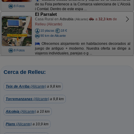
de su Foia pertenece a la Comarca valenciana de L’Alcoià
8 Fotos
i Comtat. Dentro de este espa ...
El Parralet
Casa Rural en
Adsubia
a
32,3 km
de
(Alicante)
Relleu (Alicante)
10 plazas
18 €
90 km de Alicante
Ofrecemos alojamiento en habitaciones decorados al
juego de antiguo + moderno. Nuestra oferta se dirige a
8 Fotos
viajeros individuales, parejas o g ...
Cerca de Relleu:
Teix de Arriba
(Alicante)
a 9,8 km
Torremanzanas
(Alicante)
a 9,8 km
Alcoleja
(Alicante)
a 10 km
Plans
(Alicante)
a 10,9 km