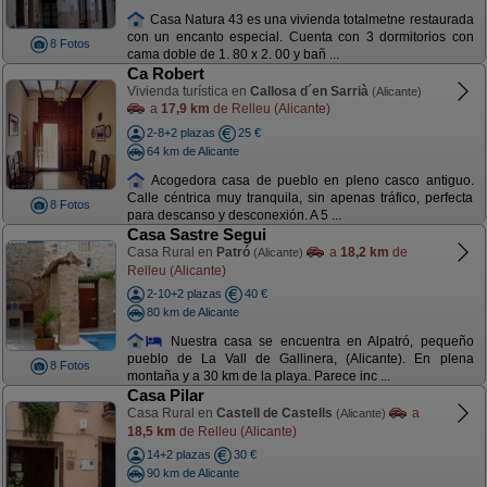
Casa Natura 43 es una vivienda totalmetne restaurada
con un encanto especial. Cuenta con 3 dormitorios con
8 Fotos
cama doble de 1. 80 x 2. 00 y bañ ...
Ca Robert
Vivienda turística en
Callosa d´en Sarrià
(Alicante)
a
17,9 km
de Relleu (Alicante)
2-8+2 plazas
25 €
64 km de Alicante
Acogedora casa de pueblo en pleno casco antiguo.
Calle céntrica muy tranquila, sin apenas tráfico, perfecta
8 Fotos
para descanso y desconexión. A 5 ...
Casa Sastre Segui
Casa Rural en
Patró
a
18,2 km
de
(Alicante)
Relleu (Alicante)
2-10+2 plazas
40 €
80 km de Alicante
Nuestra casa se encuentra en Alpatró, pequeño
pueblo de La Vall de Gallinera, (Alicante). En plena
8 Fotos
montaña y a 30 km de la playa. Parece inc ...
Casa Pilar
Casa Rural en
Castell de Castells
a
(Alicante)
18,5 km
de Relleu (Alicante)
14+2 plazas
30 €
90 km de Alicante