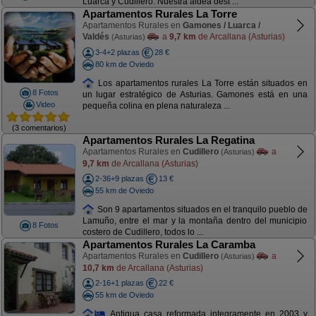
Luarca y Cudillero. Nuestra aldea dest ...
Apartamentos Rurales La Torre
Apartamentos Rurales en
Gamones / Luarca /
Valdés
a
9,7 km
de Arcallana (Asturias)
(Asturias)
3-4+2 plazas
28 €
80 km de Oviedo
Los apartamentos rurales La Torre están situados en
8 Fotos
un lugar estratégico de Asturias. Gamones está en una
Video
pequeña colina en plena naturaleza ...
(3 comentarios)
Apartamentos Rurales La Regatina
Apartamentos Rurales en
Cudillero
a
(Asturias)
9,7 km
de Arcallana (Asturias)
2-36+9 plazas
13 €
55 km de Oviedo
Son 9 apartamentos situados en el tranquilo pueblo de
Lamuño, entre el mar y la montaña dentro del municipio
8 Fotos
costero de Cudillero, todos lo ...
Apartamentos Rurales La Caramba
Apartamentos Rurales en
Cudillero
a
(Asturias)
10,7 km
de Arcallana (Asturias)
2-16+1 plazas
22 €
55 km de Oviedo
Antigua casa reformada integramente en 2003 y