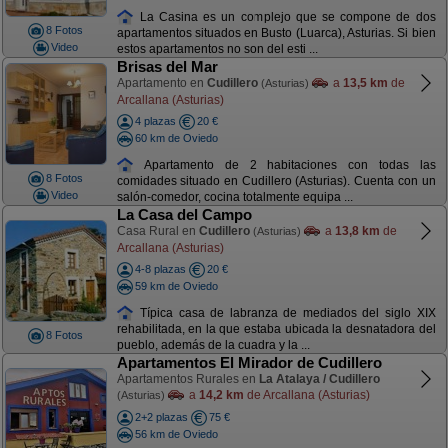
La Casina es un complejo que se compone de dos
8 Fotos
apartamentos situados en Busto (Luarca), Asturias. Si bien
Video
estos apartamentos no son del esti ...
Brisas del Mar
Apartamento en
Cudillero
a
13,5 km
de
(Asturias)
Arcallana (Asturias)
4 plazas
20 €
60 km de Oviedo
Apartamento de 2 habitaciones con todas las
8 Fotos
comidades situado en Cudillero (Asturias). Cuenta con un
Video
salón-comedor, cocina totalmente equipa ...
La Casa del Campo
Casa Rural en
Cudillero
a
13,8 km
de
(Asturias)
Arcallana (Asturias)
4-8 plazas
20 €
59 km de Oviedo
Típica casa de labranza de mediados del siglo XIX
rehabilitada, en la que estaba ubicada la desnatadora del
8 Fotos
pueblo, además de la cuadra y la ...
Apartamentos El Mirador de Cudillero
Apartamentos Rurales en
La Atalaya / Cudillero
a
14,2 km
de Arcallana (Asturias)
(Asturias)
2+2 plazas
75 €
56 km de Oviedo