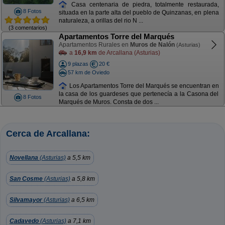
Casa centenaria de piedra, totalmente restaurada,
8 Fotos
situada en la parte alta del pueblo de Quinzanas, en plena
naturaleza, a orillas del rio N ...
(3 comentarios)
Apartamentos Torre del Marqués
Apartamentos Rurales en
Muros de Nalón
(Asturias)
a
16,9 km
de Arcallana (Asturias)
9 plazas
20 €
57 km de Oviedo
Los Apartamentos Torre del Marqués se encuentran en
la casa de los guardeses que pertenecía a la Casona del
8 Fotos
Marqués de Muros. Consta de dos ...
Cerca de Arcallana:
Novellana
(Asturias)
a 5,5 km
San Cosme
(Asturias)
a 5,8 km
Silvamayor
(Asturias)
a 6,5 km
Cadavedo
(Asturias)
a 7,1 km