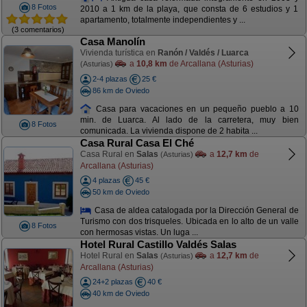
8 Fotos
2010 a 1 km de la playa, que consta de 6 estudios y 1
apartamento, totalmente independientes y ...
(3 comentarios)
Casa Manolín
Vivienda turística en
Ranón / Valdés / Luarca
a
10,8 km
de Arcallana (Asturias)
(Asturias)
2-4 plazas
25 €
86 km de Oviedo
Casa para vacaciones en un pequeño pueblo a 10
min. de Luarca. Al lado de la carretera, muy bien
8 Fotos
comunicada. La vivienda dispone de 2 habita ...
Casa Rural Casa El Ché
Casa Rural en
Salas
a
12,7 km
de
(Asturias)
Arcallana (Asturias)
4 plazas
45 €
50 km de Oviedo
Casa de aldea catalogada por la Dirección General de
Turismo con dos trisqueles. Ubicada en lo alto de un valle
8 Fotos
con hermosas vistas. Un luga ...
Hotel Rural Castillo Valdés Salas
Hotel Rural en
Salas
a
12,7 km
de
(Asturias)
Arcallana (Asturias)
24+2 plazas
40 €
40 km de Oviedo