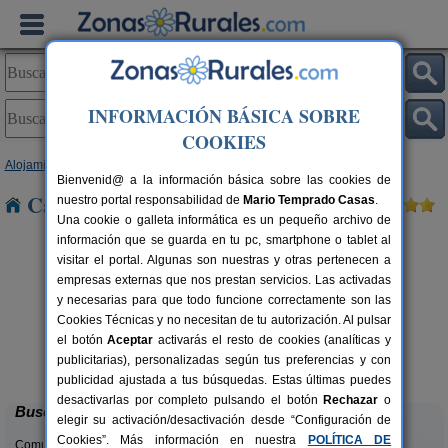
INFORMACIÓN BÁSICA SOBRE
COOKIES
Alojamientos
>
Asturias
> Arcallana
Bienvenid@ a la información básica sobre las cookies de
Casas Rurales cerca de Arcallana
nuestro portal responsabilidad de
Mario Temprado Casas
.
Una cookie o galleta informática es un pequeño archivo de
información que se guarda en tu pc, smartphone o tablet al
visitar el portal. Algunas son nuestras y otras pertenecen a
empresas externas que nos prestan servicios. Las activadas
y necesarias para que todo funcione correctamente son las
Cookies Técnicas y no necesitan de tu autorización. Al pulsar
el botón
Aceptar
activarás el resto de cookies (analíticas y
El Pajar de Pumarega
rs.
6 pers.
publicitarias), personalizadas según tus preferencias y con
 €
19 €
Castropol (Asturias)
desde
publicidad ajustada a tus búsquedas. Estas últimas puedes
desactivarlas por completo pulsando el botón
Rechazar
o
Buscar
elegir su activación/desactivación desde “Configuración de
Cookies”. Más información en nuestra
POLÍTICA DE
Comunidades: