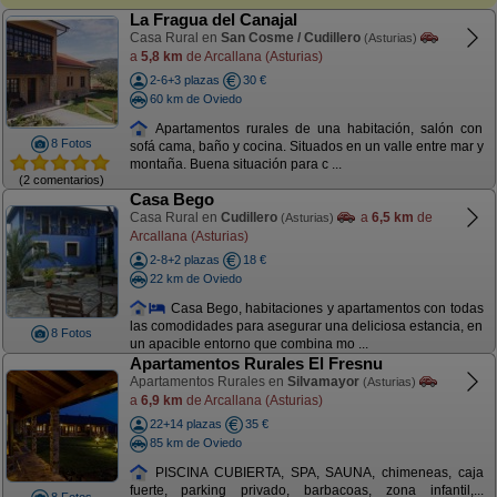
La Fragua del Canajal
Casa Rural en
San Cosme / Cudillero
(Asturias)
a
5,8 km
de Arcallana (Asturias)
2-6+3 plazas
30 €
60 km de Oviedo
Apartamentos rurales de una habitación, salón con
8 Fotos
sofá cama, baño y cocina. Situados en un valle entre mar y
montaña. Buena situación para c ...
(2 comentarios)
Casa Bego
Casa Rural en
Cudillero
a
6,5 km
de
(Asturias)
Arcallana (Asturias)
2-8+2 plazas
18 €
22 km de Oviedo
Casa Bego, habitaciones y apartamentos con todas
las comodidades para asegurar una deliciosa estancia, en
8 Fotos
un apacible entorno que combina mo ...
Apartamentos Rurales El Fresnu
Apartamentos Rurales en
Silvamayor
(Asturias)
a
6,9 km
de Arcallana (Asturias)
22+14 plazas
35 €
85 km de Oviedo
PISCINA CUBIERTA, SPA, SAUNA, chimeneas, caja
fuerte, parking privado, barbacoas, zona infantil,...