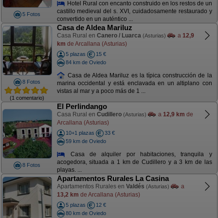
Hotel Rural con encanto construido en los restos de un
castillo medieval del s. XVI, cuidadosamente restaurado y
5 Fotos
convertido en un auténtico ...
Casa de Aldea Mariluz
Casa Rural en
Canero / Luarca
a
12,9
(Asturias)
km
de Arcallana (Asturias)
5 plazas
15 €
84 km de Oviedo
Casa de Aldea Mariluz es la típica construcción de la
8 Fotos
marina occidental y está enclavada en un altiplano con
vistas al mar y a poco más de 1 ...
(1 comentario)
El Perlindango
Casa Rural en
Cudillero
a
12,9 km
de
(Asturias)
Arcallana (Asturias)
10+1 plazas
33 €
59 km de Oviedo
Casa de alquiler por habitaciones, tranquila y
acogedora, situada a 1 km de Cudillero y a 3 km de las
8 Fotos
playas. ...
Apartamentos Rurales La Casina
Apartamentos Rurales en
Valdés
a
(Asturias)
13,2 km
de Arcallana (Asturias)
5 plazas
12 €
80 km de Oviedo