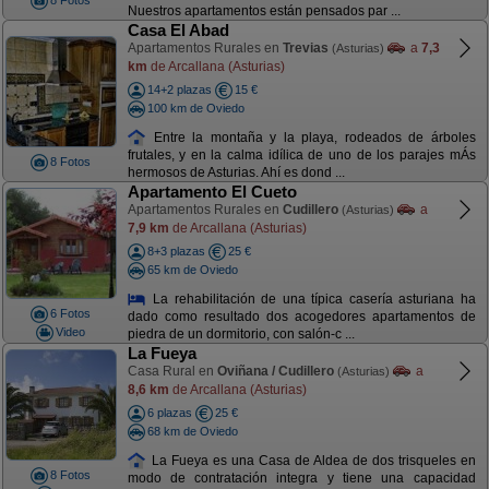
8 Fotos
Nuestros apartamentos están pensados par ...
Casa El Abad
Apartamentos Rurales en
Trevias
a
7,3
(Asturias)
km
de Arcallana (Asturias)
14+2 plazas
15 €
100 km de Oviedo
Entre la montaña y la playa, rodeados de árboles
frutales, y en la calma idílica de uno de los parajes mÁs
8 Fotos
hermosos de Asturias. Ahí es dond ...
Apartamento El Cueto
Apartamentos Rurales en
Cudillero
a
(Asturias)
7,9 km
de Arcallana (Asturias)
8+3 plazas
25 €
65 km de Oviedo
La rehabilitación de una típica casería asturiana ha
6 Fotos
dado como resultado dos acogedores apartamentos de
Video
piedra de un dormitorio, con salón-c ...
La Fueya
Casa Rural en
Oviñana / Cudillero
a
(Asturias)
8,6 km
de Arcallana (Asturias)
6 plazas
25 €
68 km de Oviedo
La Fueya es una Casa de Aldea de dos trisqueles en
8 Fotos
modo de contratación integra y tiene una capacidad