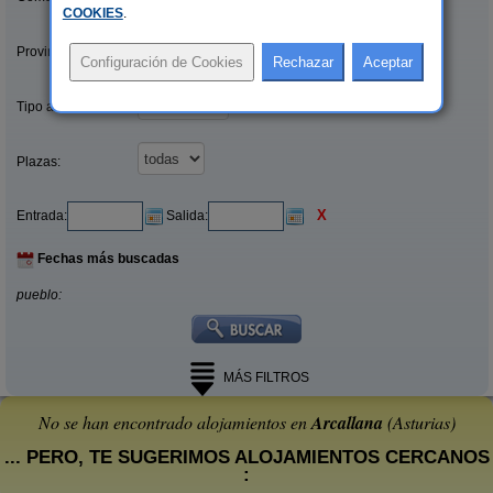
COOKIES
.
Provincias/Islas:
Tipo alquiler:
Plazas:
X
Entrada:
Salida:
Fechas más buscadas
pueblo:
MÁS FILTROS
No se han encontrado alojamientos en
Arcallana
(Asturias)
... PERO, TE SUGERIMOS ALOJAMIENTOS CERCANOS
: