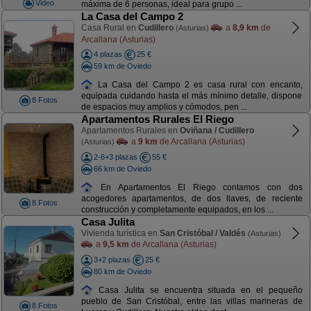
Video
máxima de 6 personas, ideal para grupo ...
La Casa del Campo 2
Casa Rural en
Cudillero
a
8,9 km
de
(Asturias)
Arcallana (Asturias)
4 plazas
25 €
59 km de Oviedo
La Casa del Campo 2 es casa rural con encanto,
equipada cuidando hasta el más mínimo detalle, dispone
8 Fotos
de espacios muy amplios y cómodos, pen ...
Apartamentos Rurales El Riego
Apartamentos Rurales en
Oviñana / Cudillero
a
9 km
de Arcallana (Asturias)
(Asturias)
2-6+3 plazas
55 €
66 km de Oviedo
En Apartamentos El Riego contamos con dos
acogedores apartamentos, de dos llaves, de reciente
8 Fotos
construcción y completamente equipados, en los ...
Casa Julita
Vivienda turística en
San Cristóbal / Valdés
(Asturias)
a
9,5 km
de Arcallana (Asturias)
3+2 plazas
25 €
80 km de Oviedo
Casa Julita se encuentra situada en el pequeño
pueblo de San Cristóbal, entre las villas marineras de
8 Fotos