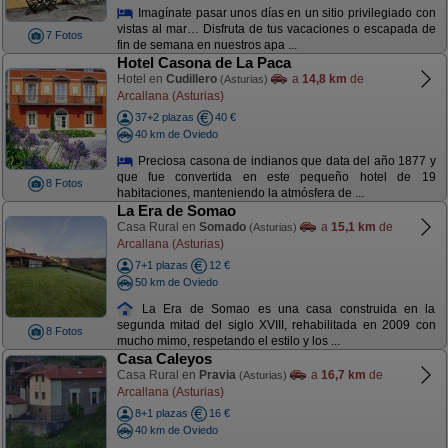
Imagínate pasar unos días en un sitio privilegiado con
vistas al mar… Disfruta de tus vacaciones o escapada de
7 Fotos
fin de semana en nuestros apa ...
Hotel Casona de La Paca
Hotel en
Cudillero
a
14,8 km
de
(Asturias)
Arcallana (Asturias)
37+2 plazas
40 €
40 km de Oviedo
Preciosa casona de indianos que data del año 1877 y
que fue convertida en este pequeño hotel de 19
8 Fotos
habitaciones, manteniendo la atmósfera de ...
La Era de Somao
Casa Rural en
Somado
a
15,1 km
de
(Asturias)
Arcallana (Asturias)
7+1 plazas
12 €
50 km de Oviedo
La Era de Somao es una casa construida en la
segunda mitad del siglo XVIII, rehabilitada en 2009 con
8 Fotos
mucho mimo, respetando el estilo y los ...
Casa Caleyos
Casa Rural en
Pravia
a
16,7 km
de
(Asturias)
Arcallana (Asturias)
8+1 plazas
16 €
40 km de Oviedo