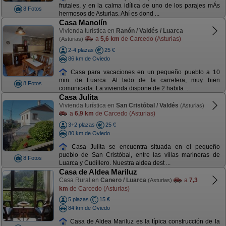
frutales, y en la calma idílica de uno de los parajes mÁs
8 Fotos
hermosos de Asturias. Ahí es dond ...
Casa Manolín
Vivienda turística en
Ranón / Valdés / Luarca
a
5,6 km
de Carcedo (Asturias)
(Asturias)
2-4 plazas
25 €
86 km de Oviedo
Casa para vacaciones en un pequeño pueblo a 10
min. de Luarca. Al lado de la carretera, muy bien
8 Fotos
comunicada. La vivienda dispone de 2 habita ...
Casa Julita
Vivienda turística en
San Cristóbal / Valdés
(Asturias)
a
6,9 km
de Carcedo (Asturias)
3+2 plazas
25 €
80 km de Oviedo
Casa Julita se encuentra situada en el pequeño
pueblo de San Cristóbal, entre las villas marineras de
8 Fotos
Luarca y Cudillero. Nuestra aldea dest ...
Casa de Aldea Mariluz
Casa Rural en
Canero / Luarca
a
7,3
(Asturias)
km
de Carcedo (Asturias)
5 plazas
15 €
84 km de Oviedo
Casa de Aldea Mariluz es la típica construcción de la