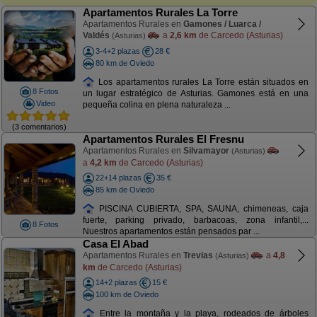
Apartamentos Rurales La Torre
Apartamentos Rurales en
Gamones / Luarca /
Valdés
a
2,6 km
de Carcedo (Asturias)
(Asturias)
3-4+2 plazas
28 €
80 km de Oviedo
Los apartamentos rurales La Torre están situados en
8 Fotos
un lugar estratégico de Asturias. Gamones está en una
Video
pequeña colina en plena naturaleza ...
(3 comentarios)
Apartamentos Rurales El Fresnu
Apartamentos Rurales en
Silvamayor
(Asturias)
a
4,2 km
de Carcedo (Asturias)
22+14 plazas
35 €
85 km de Oviedo
PISCINA CUBIERTA, SPA, SAUNA, chimeneas, caja
fuerte, parking privado, barbacoas, zona infantil,...
8 Fotos
Nuestros apartamentos están pensados par ...
Casa El Abad
Apartamentos Rurales en
Trevias
a
4,8
(Asturias)
km
de Carcedo (Asturias)
14+2 plazas
15 €
100 km de Oviedo
Entre la montaña y la playa, rodeados de árboles