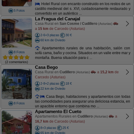
Hotel Rural con encanto construido en los restos de un
castillo medieval del s. XVI, cuidadosamente restaurado y
5 Fotos
convertido en un auténtico ...
La Fragua del Canajal
Casa Rural en
San Cosme / Cudillero
(Asturias)
a
15 km
de Carcedo (Asturias)
2-6+3 plazas
30 €
60 km de Oviedo
Apartamentos rurales de una habitación, salón con
8 Fotos
sofá cama, baño y cocina. Situados en un valle entre mar y
montaña. Buena situación para c ...
(2 comentarios)
Casa Bego
Casa Rural en
Cudillero
a
15,2 km
de
(Asturias)
Carcedo (Asturias)
2-8+2 plazas
18 €
22 km de Oviedo
Casa Bego, habitaciones y apartamentos con todas
las comodidades para asegurar una deliciosa estancia, en
8 Fotos
un apacible entorno que combina mo ...
Apartamento El Cueto
Apartamentos Rurales en
Cudillero
a
(Asturias)
16,7 km
de Carcedo (Asturias)
8+3 plazas
25 €
65 km de Oviedo