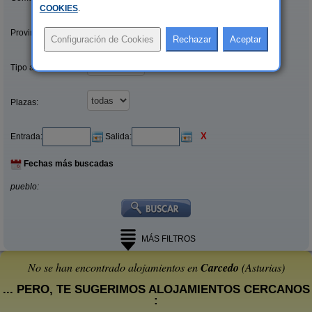
COOKIES
.
Provincias/Islas:
Tipo alquiler:
Plazas:
X
Entrada:
Salida:
Fechas más buscadas
pueblo:
MÁS FILTROS
No se han encontrado alojamientos en
Carcedo
(Asturias)
... PERO, TE SUGERIMOS ALOJAMIENTOS CERCANOS
: