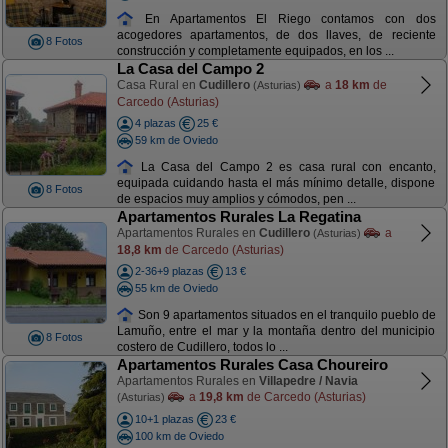
En Apartamentos El Riego contamos con dos
acogedores apartamentos, de dos llaves, de reciente
8 Fotos
construcción y completamente equipados, en los ...
La Casa del Campo 2
Casa Rural en
Cudillero
a
18 km
de
(Asturias)
Carcedo (Asturias)
4 plazas
25 €
59 km de Oviedo
La Casa del Campo 2 es casa rural con encanto,
equipada cuidando hasta el más mínimo detalle, dispone
8 Fotos
de espacios muy amplios y cómodos, pen ...
Apartamentos Rurales La Regatina
Apartamentos Rurales en
Cudillero
a
(Asturias)
18,8 km
de Carcedo (Asturias)
2-36+9 plazas
13 €
55 km de Oviedo
Son 9 apartamentos situados en el tranquilo pueblo de
Lamuño, entre el mar y la montaña dentro del municipio
8 Fotos
costero de Cudillero, todos lo ...
Apartamentos Rurales Casa Choureiro
Apartamentos Rurales en
Villapedre / Navia
a
19,8 km
de Carcedo (Asturias)
(Asturias)
10+1 plazas
23 €
100 km de Oviedo