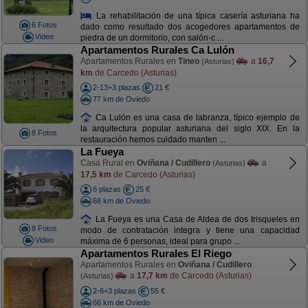
La rehabilitación de una típica casería asturiana ha
6 Fotos
dado como resultado dos acogedores apartamentos de
Video
piedra de un dormitorio, con salón-c ...
Apartamentos Rurales Ca Lulón
Apartamentos Rurales en
Tineo
a
16,7
(Asturias)
km
de Carcedo (Asturias)
2-13+3 plazas
21 €
77 km de Oviedo
Ca Lulón es una casa de labranza, típico ejemplo de
la arquitectura popular asturiana del siglo XIX. En la
8 Fotos
restauración hemos cuidado manten ...
La Fueya
Casa Rural en
Oviñana / Cudillero
a
(Asturias)
17,5 km
de Carcedo (Asturias)
6 plazas
25 €
68 km de Oviedo
La Fueya es una Casa de Aldea de dos trisqueles en
8 Fotos
modo de contratación integra y tiene una capacidad
Video
máxima de 6 personas, ideal para grupo ...
Apartamentos Rurales El Riego
Apartamentos Rurales en
Oviñana / Cudillero
a
17,7 km
de Carcedo (Asturias)
(Asturias)
2-6+3 plazas
55 €
66 km de Oviedo