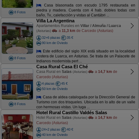
Casa blasonada con escudo 1795 restaurada en
piedra y madera. Cuenta con 4 hab. dobles todas con
8 Fotos
baño, Tv., calefacción y vistas al Cantábri ...
Villa La Argentina
Apartamentos Rurales en
Villar / Almuña / Luarca
a
11,3 km
de Carcedo (Asturias)
(Asturias)
32+6 plazas
35 €
90 km de Oviedo
Este edificio del siglo XIX está situado en la localidad
costera de Luarca, en Asturias. Se trata de un Palacete de
8 Fotos
Indianos modernista pert ...
Casa Rural Casa El Ché
Casa Rural en
Salas
a
14,7 km
de
(Asturias)
Carcedo (Asturias)
4 plazas
45 €
50 km de Oviedo
Casa de aldea catalogada por la Dirección General de
Turismo con dos trisqueles. Ubicada en lo alto de un valle
8 Fotos
con hermosas vistas. Un luga ...
Hotel Rural Castillo Valdés Salas
Hotel Rural en
Salas
a
14,7 km
de
(Asturias)
Carcedo (Asturias)
24+2 plazas
40 €
40 km de Oviedo