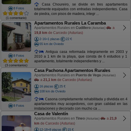
Casa Choureiro, se divide en tres apartamentos
8 Fotos
totalmente equipados con entradas independientes. Casa
de piedra, con pisos de madera, integr ...
(1 comentario)
Apartamentos Rurales La Caramba
Apartamentos Rurales en
Cudillero
a
(Asturias)
19,8 km
de Carcedo (Asturias)
2-16+1 plazas
22 €
55 km de Oviedo
Antigua casa reformada integramente en 2003 y
8 Fotos
2010 a 1 km de la playa, que consta de 6 estudios y 1
apartamento, totalmente independientes y ...
(3 comentarios)
Casa Pachona Apartamentos Rurales
Apartamentos Rurales en
Puerto de Vega
(Asturias)
a
21,1 km
de Carcedo (Asturias)
16 plazas
25 €
108 km de Oviedo
Casona completamente rehabilitada y dividida en 4
apartamentos muy acogedores, con gran calidad en las
8 Fotos
instalaciones y decorado con mucho ca ...
Casa de Valentín
Apartamentos Rurales en
Tineo
a
21,9
(Asturias)
km
de Carcedo (Asturias)
12-18+8 plazas
15 €