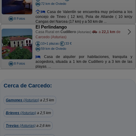
72 km de Oviedo
Casa de Valentín se encuentra muy próxima a los
concejo de Tineo ( 12 km), Pola de Allande ( 10 km)y
8 Fotos
Cangas del Narcea (17 km) y a 50 km de ...
El Perlindango
Casa Rural en
Cudillero
a
22,1 km
de
(Asturias)
Carcedo (Asturias)
10+1 plazas
33 €
59 km de Oviedo
Casa de alquiler por habitaciones, tranquila y
acogedora, situada a 1 km de Cudillero y a 3 km de las
8 Fotos
playas. ...
Cerca de Carcedo:
Gamones
(Asturias)
a 2,5 km
Brieves
(Asturias)
a 2,5 km
Trevias
(Asturias)
a 2,6 km