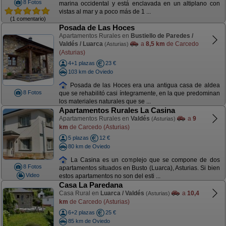
8 Fotos
marina occidental y está enclavada en un altiplano con
vistas al mar y a poco más de 1 ...
(1 comentario)
Posada de Las Hoces
Apartamentos Rurales en
Bustiello de Paredes /
Valdés / Luarca
a
8,5 km
de Carcedo
(Asturias)
(Asturias)
4+1 plazas
23 €
103 km de Oviedo
Posada de las Hoces era una antigua casa de aldea
8 Fotos
que se rehabilitó casi íntegramente, en la que predominan
los materiales naturales que se ...
Apartamentos Rurales La Casina
Apartamentos Rurales en
Valdés
a
9
(Asturias)
km
de Carcedo (Asturias)
5 plazas
12 €
80 km de Oviedo
La Casina es un complejo que se compone de dos
8 Fotos
apartamentos situados en Busto (Luarca), Asturias. Si bien
Video
estos apartamentos no son del esti ...
Casa La Paredana
Casa Rural en
Luarca / Valdés
a
10,4
(Asturias)
km
de Carcedo (Asturias)
6+2 plazas
25 €
85 km de Oviedo