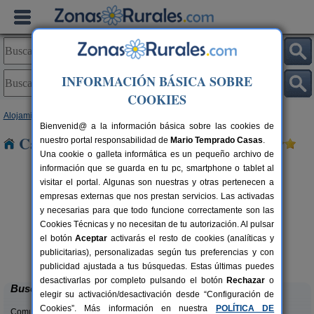
INFORMACIÓN BÁSICA SOBRE
COOKIES
Alojamientos
>
Asturias
> Carcedo
Bienvenid@ a la información básica sobre las cookies de
Casas Rurales cerca de Carcedo
nuestro portal responsabilidad de
Mario Temprado Casas
.
Una cookie o galleta informática es un pequeño archivo de
información que se guarda en tu pc, smartphone o tablet al
visitar el portal. Algunas son nuestras y otras pertenecen a
empresas externas que nos prestan servicios. Las activadas
y necesarias para que todo funcione correctamente son las
Cookies Técnicas y no necesitan de tu autorización. Al pulsar
el botón
Aceptar
activarás el resto de cookies (analíticas y
Casa Rural La Rectoral
rs.
14+3 pers.
publicitarias), personalizadas según tus preferencias y con
 €
20 €
Beloncio (Asturias)
desde
publicidad ajustada a tus búsquedas. Estas últimas puedes
desactivarlas por completo pulsando el botón
Rechazar
o
Buscar
elegir su activación/desactivación desde “Configuración de
Cookies”. Más información en nuestra
POLÍTICA DE
Comunidades: