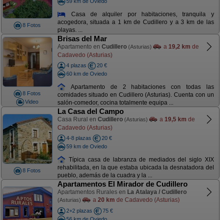
59 km de Oviedo
Casa de alquiler por habitaciones, tranquila y
acogedora, situada a 1 km de Cudillero y a 3 km de las
8 Fotos
playas. ...
Brisas del Mar
Apartamento en
Cudillero
a
19,2 km
de
(Asturias)
Cadavedo (Asturias)
4 plazas
20 €
60 km de Oviedo
Apartamento de 2 habitaciones con todas las
8 Fotos
comidades situado en Cudillero (Asturias). Cuenta con un
Video
salón-comedor, cocina totalmente equipa ...
La Casa del Campo
Casa Rural en
Cudillero
a
19,5 km
de
(Asturias)
Cadavedo (Asturias)
4-8 plazas
20 €
59 km de Oviedo
Típica casa de labranza de mediados del siglo XIX
rehabilitada, en la que estaba ubicada la desnatadora del
8 Fotos
pueblo, además de la cuadra y la ...
Apartamentos El Mirador de Cudillero
Apartamentos Rurales en
La Atalaya / Cudillero
a
20 km
de Cadavedo (Asturias)
(Asturias)
2+2 plazas
75 €
56 km de Oviedo