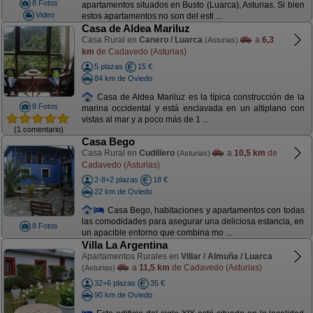
8 Fotos
apartamentos situados en Busto (Luarca), Asturias. Si bien
Video
estos apartamentos no son del esti ...
Casa de Aldea Mariluz
Casa Rural en
Canero / Luarca
a
6,3
(Asturias)
km
de Cadavedo (Asturias)
5 plazas
15 €
84 km de Oviedo
Casa de Aldea Mariluz es la típica construcción de la
8 Fotos
marina occidental y está enclavada en un altiplano con
vistas al mar y a poco más de 1 ...
(1 comentario)
Casa Bego
Casa Rural en
Cudillero
a
10,5 km
de
(Asturias)
Cadavedo (Asturias)
2-8+2 plazas
18 €
22 km de Oviedo
Casa Bego, habitaciones y apartamentos con todas
las comodidades para asegurar una deliciosa estancia, en
8 Fotos
un apacible entorno que combina mo ...
Villa La Argentina
Apartamentos Rurales en
Villar / Almuña / Luarca
a
11,5 km
de Cadavedo (Asturias)
(Asturias)
32+6 plazas
35 €
90 km de Oviedo