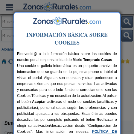
INFORMACIÓN BÁSICA SOBRE
COOKIES
Alojamientos
>
Asturias
> Cadavedo
Bienvenid@ a la información básica sobre las cookies de
Casas Rurales cerca de Cadavedo
nuestro portal responsabilidad de
Mario Temprado Casas
.
Una cookie o galleta informática es un pequeño archivo de
información que se guarda en tu pc, smartphone o tablet al
visitar el portal. Algunas son nuestras y otras pertenecen a
empresas externas que nos prestan servicios. Las activadas
y necesarias para que todo funcione correctamente son las
Cookies Técnicas y no necesitan de tu autorización. Al pulsar
el botón
Aceptar
activarás el resto de cookies (analíticas y
La Llosuca
rs.
12-22+3 pers.
publicitarias), personalizadas según tus preferencias y con
 €
30 €
San Pedro de Ambás (Asturias)
desde
publicidad ajustada a tus búsquedas. Estas últimas puedes
desactivarlas por completo pulsando el botón
Rechazar
o
Buscar
elegir su activación/desactivación desde “Configuración de
Cookies”. Más información en nuestra
POLÍTICA DE
Comunidades: