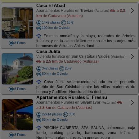
Casa El Abad
Apartamentos Rurales en
Trevias
a
2,3
(Asturias)
km
de Cadavedo (Asturias)
14+2 plazas
15 €
100 km de Oviedo
Entre la montaña y la playa, rodeados de árboles
frutales, y en la calma idílica de uno de los parajes mÁs
8 Fotos
hermosos de Asturias. Ahí es dond ...
Casa Julita
Vivienda turística en
San Cristóbal / Valdés
(Asturias)
a
2,5 km
de Cadavedo (Asturias)
3+2 plazas
25 €
80 km de Oviedo
Casa Julita se encuentra situada en el pequeño
pueblo de San Cristóbal, entre las villas marineras de
8 Fotos
Luarca y Cudillero. Nuestra aldea dest ...
Apartamentos Rurales El Fresnu
Apartamentos Rurales en
Silvamayor
(Asturias)
a
2,8 km
de Cadavedo (Asturias)
22+14 plazas
35 €
85 km de Oviedo
PISCINA CUBIERTA, SPA, SAUNA, chimeneas, caja
fuerte, parking privado, barbacoas, zona infantil,...
8 Fotos
Nuestros apartamentos están pensados par ...