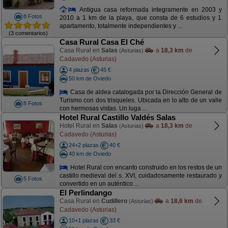
Antigua casa reformada integramente en 2003 y
8 Fotos
2010 a 1 km de la playa, que consta de 6 estudios y 1
apartamento, totalmente independientes y ...
(3 comentarios)
Casa Rural Casa El Ché
Casa Rural en
Salas
a
18,3 km
de
(Asturias)
Cadavedo (Asturias)
4 plazas
45 €
50 km de Oviedo
Casa de aldea catalogada por la Dirección General de
Turismo con dos trisqueles. Ubicada en lo alto de un valle
8 Fotos
con hermosas vistas. Un luga ...
Hotel Rural Castillo Valdés Salas
Hotel Rural en
Salas
a
18,3 km
de
(Asturias)
Cadavedo (Asturias)
24+2 plazas
40 €
40 km de Oviedo
Hotel Rural con encanto construido en los restos de un
castillo medieval del s. XVI, cuidadosamente restaurado y
5 Fotos
convertido en un auténtico ...
El Perlindango
Casa Rural en
Cudillero
a
18,6 km
de
(Asturias)
Cadavedo (Asturias)
10+1 plazas
33 €