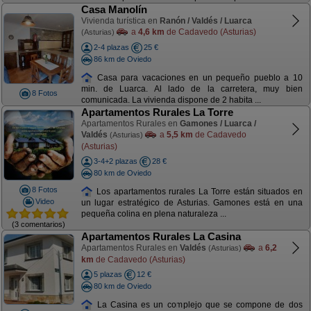
Casa Manolín
Vivienda turística en
Ranón / Valdés / Luarca
a
4,6 km
de Cadavedo (Asturias)
(Asturias)
2-4 plazas
25 €
86 km de Oviedo
Casa para vacaciones en un pequeño pueblo a 10
min. de Luarca. Al lado de la carretera, muy bien
8 Fotos
comunicada. La vivienda dispone de 2 habita ...
Apartamentos Rurales La Torre
Apartamentos Rurales en
Gamones / Luarca /
Valdés
a
5,5 km
de Cadavedo
(Asturias)
(Asturias)
3-4+2 plazas
28 €
80 km de Oviedo
8 Fotos
Los apartamentos rurales La Torre están situados en
Video
un lugar estratégico de Asturias. Gamones está en una
pequeña colina en plena naturaleza ...
(3 comentarios)
Apartamentos Rurales La Casina
Apartamentos Rurales en
Valdés
a
6,2
(Asturias)
km
de Cadavedo (Asturias)
5 plazas
12 €
80 km de Oviedo
La Casina es un complejo que se compone de dos