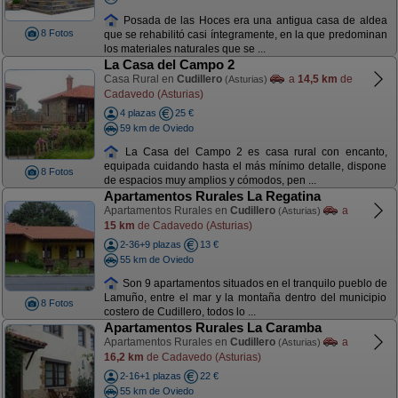
Posada de las Hoces era una antigua casa de aldea
8 Fotos
que se rehabilitó casi íntegramente, en la que predominan
los materiales naturales que se ...
La Casa del Campo 2
Casa Rural en
Cudillero
a
14,5 km
de
(Asturias)
Cadavedo (Asturias)
4 plazas
25 €
59 km de Oviedo
La Casa del Campo 2 es casa rural con encanto,
equipada cuidando hasta el más mínimo detalle, dispone
8 Fotos
de espacios muy amplios y cómodos, pen ...
Apartamentos Rurales La Regatina
Apartamentos Rurales en
Cudillero
a
(Asturias)
15 km
de Cadavedo (Asturias)
2-36+9 plazas
13 €
55 km de Oviedo
Son 9 apartamentos situados en el tranquilo pueblo de
Lamuño, entre el mar y la montaña dentro del municipio
8 Fotos
costero de Cudillero, todos lo ...
Apartamentos Rurales La Caramba
Apartamentos Rurales en
Cudillero
a
(Asturias)
16,2 km
de Cadavedo (Asturias)
2-16+1 plazas
22 €
55 km de Oviedo