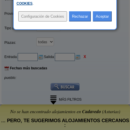
COOKIES
.
Provincias/Islas:
Tipo alquiler:
Plazas:
X
Entrada:
Salida:
Fechas más buscadas
pueblo:
MÁS FILTROS
No se han encontrado alojamientos en
Cadavedo
(Asturias)
... PERO, TE SUGERIMOS ALOJAMIENTOS CERCANOS
: