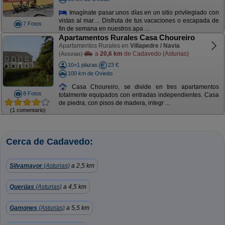
Imagínate pasar unos días en un sitio privilegiado con
vistas al mar… Disfruta de tus vacaciones o escapada de
7 Fotos
fin de semana en nuestros apa ...
Apartamentos Rurales Casa Choureiro
Apartamentos Rurales en
Villapedre / Navia
a
20,6 km
de Cadavedo (Asturias)
(Asturias)
10+1 plazas
23 €
100 km de Oviedo
Casa Choureiro, se divide en tres apartamentos
8 Fotos
totalmente equipados con entradas independientes. Casa
de piedra, con pisos de madera, integr ...
(1 comentario)
Cerca de Cadavedo:
Silvamayor
(Asturias)
a 2,5 km
Querúas
(Asturias)
a 4,5 km
Gamones
(Asturias)
a 5,5 km