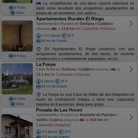
La rehabilitación de una típica casería asturiana ha
6 Fotos
dado como resultado dos acogedores apartamentos de
Video
piedra de un dormitorio, con salón-c ...
Apartamentos Rurales El Riego
Apartamentos Rurales en
Oviñana / Cudillero
a
12,8 km
de Cadavedo (Asturias)
(Asturias)
2-6+3 plazas
55 €
66 km de Oviedo
En Apartamentos El Riego contamos con dos
acogedores apartamentos, de dos llaves, de reciente
8 Fotos
construcción y completamente equipados, en los ...
La Fueya
Casa Rural en
Oviñana / Cudillero
a
(Asturias)
13,1 km
de Cadavedo (Asturias)
6 plazas
25 €
68 km de Oviedo
La Fueya es una Casa de Aldea de dos trisqueles en
8 Fotos
modo de contratación integra y tiene una capacidad
Video
máxima de 6 personas, ideal para grupo ...
Posada de Las Hoces
Apartamentos Rurales en
Bustiello de Paredes /
Valdés / Luarca
a
14,4 km
de
(Asturias)
Cadavedo (Asturias)
4+1 plazas
23 €
103 km de Oviedo