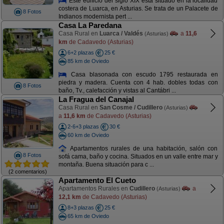
Este edificio del siglo XIX está situado en la localidad
costera de Luarca, en Asturias. Se trata de un Palacete de
8 Fotos
Indianos modernista pert ...
Casa La Paredana
Casa Rural en
Luarca / Valdés
a
11,6
(Asturias)
km
de Cadavedo (Asturias)
6+2 plazas
25 €
85 km de Oviedo
Casa blasonada con escudo 1795 restaurada en
piedra y madera. Cuenta con 4 hab. dobles todas con
8 Fotos
baño, Tv., calefacción y vistas al Cantábri ...
La Fragua del Canajal
Casa Rural en
San Cosme / Cudillero
(Asturias)
a
11,6 km
de Cadavedo (Asturias)
2-6+3 plazas
30 €
60 km de Oviedo
Apartamentos rurales de una habitación, salón con
8 Fotos
sofá cama, baño y cocina. Situados en un valle entre mar y
montaña. Buena situación para c ...
(2 comentarios)
Apartamento El Cueto
Apartamentos Rurales en
Cudillero
a
(Asturias)
12,1 km
de Cadavedo (Asturias)
8+3 plazas
25 €
65 km de Oviedo