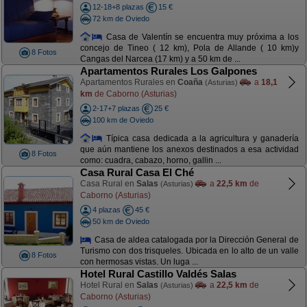
12-18+8 plazas
15 €
72 km de Oviedo
Casa de Valentín se encuentra muy próxima a los
concejo de Tineo ( 12 km), Pola de Allande ( 10 km)y
8 Fotos
Cangas del Narcea (17 km) y a 50 km de ...
Apartamentos Rurales Los Galpones
Apartamentos Rurales en
Coaña
a
18,1
(Asturias)
km
de Caborno (Asturias)
2-17+7 plazas
25 €
100 km de Oviedo
Típica casa dedicada a la agricultura y ganadería
que aún mantiene los anexos destinados a esa actividad
8 Fotos
como: cuadra, cabazo, horno, gallin ...
Casa Rural Casa El Ché
Casa Rural en
Salas
a
22,5 km
de
(Asturias)
Caborno (Asturias)
4 plazas
45 €
50 km de Oviedo
Casa de aldea catalogada por la Dirección General de
Turismo con dos trisqueles. Ubicada en lo alto de un valle
8 Fotos
con hermosas vistas. Un luga ...
Hotel Rural Castillo Valdés Salas
Hotel Rural en
Salas
a
22,5 km
de
(Asturias)
Caborno (Asturias)