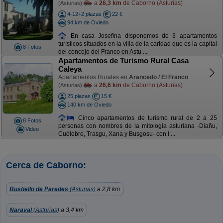
a
26,3 km
de Caborno (Asturias)
(Asturias)
4-12+2 plazas
22 €
94 km de Oviedo
En casa Josefina disponemos de 3 apartamentos
turísticos situados en la villa de la caridad que es la capital
8 Fotos
del concejo del Franco en Astu ...
Apartamentos de Turismo Rural Casa
Caleya
Apartamentos Rurales en
Arancedo / El Franco
a
26,6 km
de Caborno (Asturias)
(Asturias)
25 plazas
15 €
140 km de Oviedo
Cinco apartamentos de turismo rural de 2 a 25
8 Fotos
personas con nombres de la mitología asturiana -Diañu,
Video
Cuélebre, Trasgu, Xana y Busgosu- con l ...
Cerca de Caborno:
Bustiello de Paredes
(Asturias)
a 2,8 km
Naraval
(Asturias)
a 3,4 km