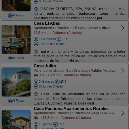
85 km de Oviedo
PISCINA CUBIERTA, SPA, SAUNA, chimeneas, caja
fuerte, parking privado, barbacoas, zona infantil,...
8 Fotos
Nuestros apartamentos están pensados par ...
Casa El Abad
Apartamentos Rurales en
Trevias
a
(Asturias)
13,5 km
de Caborno (Asturias)
14+2 plazas
15 €
100 km de Oviedo
Entre la montaña y la playa, rodeados de árboles
frutales, y en la calma idílica de uno de los parajes mÁs
8 Fotos
hermosos de Asturias. Ahí es dond ...
Casa Julita
Vivienda turística en
San Cristóbal / Valdés
(Asturias)
a
13,7 km
de Caborno (Asturias)
3+2 plazas
25 €
80 km de Oviedo
Casa Julita se encuentra situada en el pequeño
pueblo de San Cristóbal, entre las villas marineras de
8 Fotos
Luarca y Cudillero. Nuestra aldea dest ...
Casa Pachona Apartamentos Rurales
Apartamentos Rurales en
Puerto de Vega
(Asturias)
a
15,3 km
de Caborno (Asturias)
16 plazas
25 €
108 km de Oviedo