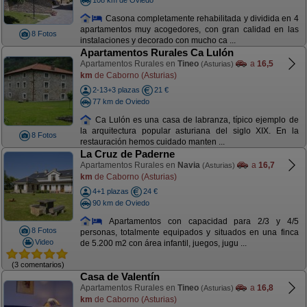
Casona completamente rehabilitada y dividida en 4
apartamentos muy acogedores, con gran calidad en las
8 Fotos
instalaciones y decorado con mucho ca ...
Apartamentos Rurales Ca Lulón
Apartamentos Rurales en
Tineo
a
16,5
(Asturias)
km
de Caborno (Asturias)
2-13+3 plazas
21 €
77 km de Oviedo
Ca Lulón es una casa de labranza, típico ejemplo de
la arquitectura popular asturiana del siglo XIX. En la
8 Fotos
restauración hemos cuidado manten ...
La Cruz de Paderne
Apartamentos Rurales en
Navia
a
16,7
(Asturias)
km
de Caborno (Asturias)
4+1 plazas
24 €
90 km de Oviedo
Apartamentos con capacidad para 2/3 y 4/5
8 Fotos
personas, totalmente equipados y situados en una finca
Video
de 5.200 m2 con área infantil, juegos, jugu ...
(3 comentarios)
Casa de Valentín
Apartamentos Rurales en
Tineo
a
16,8
(Asturias)
km
de Caborno (Asturias)