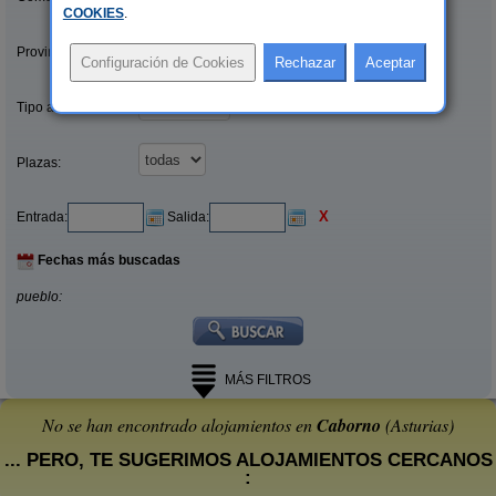
COOKIES
.
Provincias/Islas:
Tipo alquiler:
Plazas:
X
Entrada:
Salida:
Fechas más buscadas
pueblo:
MÁS FILTROS
No se han encontrado alojamientos en
Caborno
(Asturias)
... PERO, TE SUGERIMOS ALOJAMIENTOS CERCANOS
: