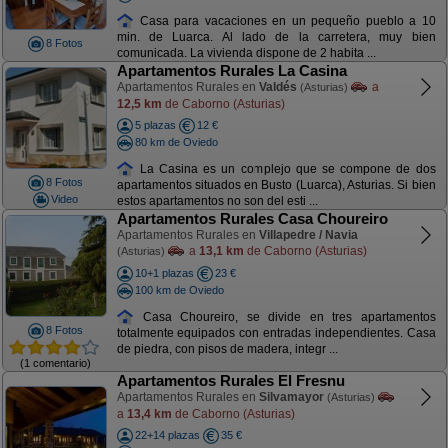
Casa para vacaciones en un pequeño pueblo a 10
min. de Luarca. Al lado de la carretera, muy bien
8 Fotos
comunicada. La vivienda dispone de 2 habita ...
Apartamentos Rurales La Casina
Apartamentos Rurales en
Valdés
a
(Asturias)
12,5 km
de Caborno (Asturias)
5 plazas
12 €
80 km de Oviedo
La Casina es un complejo que se compone de dos
8 Fotos
apartamentos situados en Busto (Luarca), Asturias. Si bien
Video
estos apartamentos no son del esti ...
Apartamentos Rurales Casa Choureiro
Apartamentos Rurales en
Villapedre / Navia
a
13,1 km
de Caborno (Asturias)
(Asturias)
10+1 plazas
23 €
100 km de Oviedo
Casa Choureiro, se divide en tres apartamentos
8 Fotos
totalmente equipados con entradas independientes. Casa
de piedra, con pisos de madera, integr ...
(1 comentario)
Apartamentos Rurales El Fresnu
Apartamentos Rurales en
Silvamayor
(Asturias)
a
13,4 km
de Caborno (Asturias)
22+14 plazas
35 €