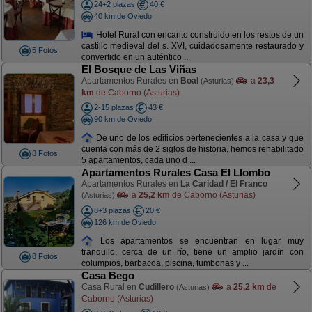
24+2 plazas
40 €
40 km de Oviedo
Hotel Rural con encanto construido en los restos de un
castillo medieval del s. XVI, cuidadosamente restaurado y
5 Fotos
convertido en un auténtico ...
El Bosque de Las Viñas
Apartamentos Rurales en
Boal
a
23,3
(Asturias)
km
de Caborno (Asturias)
2-15 plazas
43 €
90 km de Oviedo
De uno de los edificios pertenecientes a la casa y que
cuenta con más de 2 siglos de historia, hemos rehabilitado
8 Fotos
5 apartamentos, cada uno d ...
Apartamentos Rurales Casa El Llombo
Apartamentos Rurales en
La Caridad / El Franco
a
25,2 km
de Caborno (Asturias)
(Asturias)
8+3 plazas
20 €
126 km de Oviedo
Los apartamentos se encuentran en lugar muy
tranquilo, cerca de un río, tiene un amplio jardín con
8 Fotos
columpios, barbacoa, piscina, tumbonas y ...
Casa Bego
Casa Rural en
Cudillero
a
25,2 km
de
(Asturias)
Caborno (Asturias)