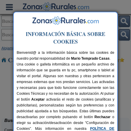
INFORMACIÓN BÁSICA SOBRE
COOKIES
Alojamientos
>
Asturias
> Caborno
Bienvenid@ a la información básica sobre las cookies de
Casas Rurales cerca de Caborno
nuestro portal responsabilidad de
Mario Temprado Casas
.
Una cookie o galleta informática es un pequeño archivo de
información que se guarda en tu pc, smartphone o tablet al
visitar el portal. Algunas son nuestras y otras pertenecen a
empresas externas que nos prestan servicios. Las activadas
y necesarias para que todo funcione correctamente son las
Cookies Técnicas y no necesitan de tu autorización. Al pulsar
el botón
Aceptar
activarás el resto de cookies (analíticas y
La Llosuca
rs.
12-22+3 pers.
publicitarias), personalizadas según tus preferencias y con
 €
30 €
San Pedro de Ambás (Asturias)
desde
publicidad ajustada a tus búsquedas. Estas últimas puedes
desactivarlas por completo pulsando el botón
Rechazar
o
Buscar
elegir su activación/desactivación desde “Configuración de
Cookies”. Más información en nuestra
POLÍTICA DE
Comunidades: