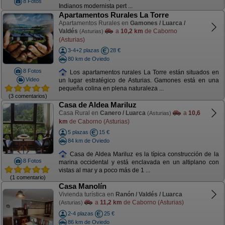
8 Fotos
Indianos modernista pert ...
Apartamentos Rurales La Torre
Apartamentos Rurales en
Gamones / Luarca /
Valdés
a
10,2 km
de Caborno
(Asturias)
(Asturias)
3-4+2 plazas
28 €
80 km de Oviedo
8 Fotos
Los apartamentos rurales La Torre están situados en
Video
un lugar estratégico de Asturias. Gamones está en una
pequeña colina en plena naturaleza ...
(3 comentarios)
Casa de Aldea Mariluz
Casa Rural en
Canero / Luarca
a
10,6
(Asturias)
km
de Caborno (Asturias)
5 plazas
15 €
84 km de Oviedo
Casa de Aldea Mariluz es la típica construcción de la
8 Fotos
marina occidental y está enclavada en un altiplano con
vistas al mar y a poco más de 1 ...
(1 comentario)
Casa Manolín
Vivienda turística en
Ranón / Valdés / Luarca
a
11,2 km
de Caborno (Asturias)
(Asturias)
2-4 plazas
25 €
86 km de Oviedo