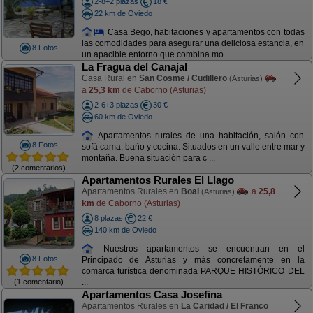
2-8+2 plazas
18 €
22 km de Oviedo
Casa Bego, habitaciones y apartamentos con todas
las comodidades para asegurar una deliciosa estancia, en
8 Fotos
un apacible entorno que combina mo ...
La Fragua del Canajal
Casa Rural en
San Cosme / Cudillero
(Asturias)
a
25,3 km
de Caborno (Asturias)
2-6+3 plazas
30 €
60 km de Oviedo
Apartamentos rurales de una habitación, salón con
8 Fotos
sofá cama, baño y cocina. Situados en un valle entre mar y
montaña. Buena situación para c ...
(2 comentarios)
Apartamentos Rurales El Llago
Apartamentos Rurales en
Boal
a
25,8
(Asturias)
km
de Caborno (Asturias)
8 plazas
22 €
140 km de Oviedo
Nuestros apartamentos se encuentran en el
8 Fotos
Principado de Asturias y más concretamente en la
comarca turística denominada PARQUE HISTÓRICO DEL
(1 comentario)
...
Apartamentos Casa Josefina
Apartamentos Rurales en
La Caridad / El Franco