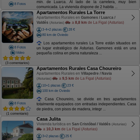
min. de Luarca. Al lado de la carretera, muy bien
8 Fotos
comunicada. La vivienda dispone de 2 habita ...
Apartamentos Rurales La Torre
Apartamentos Rurales en
Gamones / Luarca /
Valdés
a
8,8 km
de La Figal (Asturias)
(Asturias)
3-4+2 plazas
28 €
80 km de Oviedo
Los apartamentos rurales La Torre están situados en
8 Fotos
un lugar estratégico de Asturias. Gamones está en una
Video
pequeña colina en plena naturaleza ...
(3 comentarios)
Apartamentos Rurales Casa Choureiro
Apartamentos Rurales en
Villapedre / Navia
a
9,5 km
de La Figal (Asturias)
(Asturias)
10+1 plazas
23 €
100 km de Oviedo
Casa Choureiro, se divide en tres apartamentos
8 Fotos
totalmente equipados con entradas independientes. Casa
de piedra, con pisos de madera, integr ...
(1 comentario)
Casa Julita
Vivienda turística en
San Cristóbal / Valdés
(Asturias)
a
10,3 km
de La Figal (Asturias)
3+2 plazas
25 €