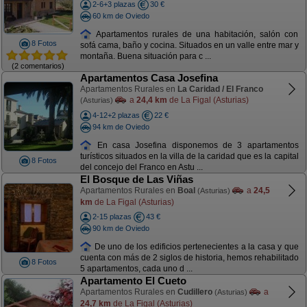
2-6+3 plazas
30 €
60 km de Oviedo
Apartamentos rurales de una habitación, salón con
8 Fotos
sofá cama, baño y cocina. Situados en un valle entre mar y
montaña. Buena situación para c ...
(2 comentarios)
Apartamentos Casa Josefina
Apartamentos Rurales en
La Caridad / El Franco
a
24,4 km
de La Figal (Asturias)
(Asturias)
4-12+2 plazas
22 €
94 km de Oviedo
En casa Josefina disponemos de 3 apartamentos
turísticos situados en la villa de la caridad que es la capital
8 Fotos
del concejo del Franco en Astu ...
El Bosque de Las Viñas
Apartamentos Rurales en
Boal
a
24,5
(Asturias)
km
de La Figal (Asturias)
2-15 plazas
43 €
90 km de Oviedo
De uno de los edificios pertenecientes a la casa y que
cuenta con más de 2 siglos de historia, hemos rehabilitado
8 Fotos
5 apartamentos, cada uno d ...
Apartamento El Cueto
Apartamentos Rurales en
Cudillero
a
(Asturias)
24,7 km
de La Figal (Asturias)