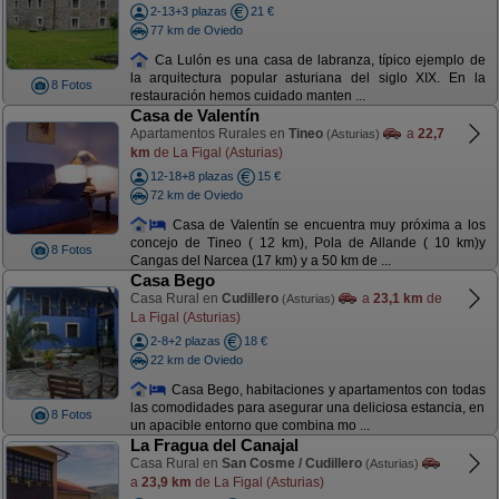
2-13+3 plazas
21 €
77 km de Oviedo
Ca Lulón es una casa de labranza, típico ejemplo de
la arquitectura popular asturiana del siglo XIX. En la
8 Fotos
restauración hemos cuidado manten ...
Casa de Valentín
Apartamentos Rurales en
Tineo
a
22,7
(Asturias)
km
de La Figal (Asturias)
12-18+8 plazas
15 €
72 km de Oviedo
Casa de Valentín se encuentra muy próxima a los
concejo de Tineo ( 12 km), Pola de Allande ( 10 km)y
8 Fotos
Cangas del Narcea (17 km) y a 50 km de ...
Casa Bego
Casa Rural en
Cudillero
a
23,1 km
de
(Asturias)
La Figal (Asturias)
2-8+2 plazas
18 €
22 km de Oviedo
Casa Bego, habitaciones y apartamentos con todas
las comodidades para asegurar una deliciosa estancia, en
8 Fotos
un apacible entorno que combina mo ...
La Fragua del Canajal
Casa Rural en
San Cosme / Cudillero
(Asturias)
a
23,9 km
de La Figal (Asturias)