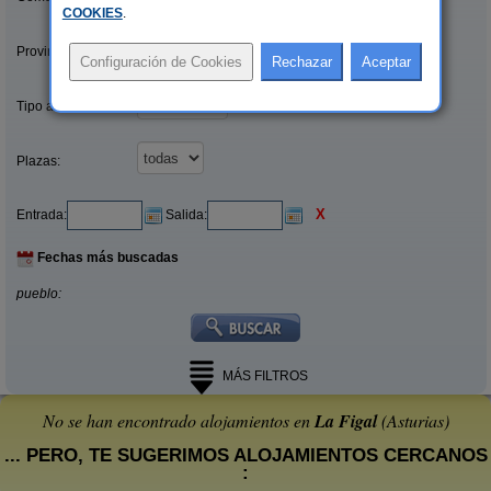
COOKIES
.
Provincias/Islas:
Tipo alquiler:
Plazas:
X
Entrada:
Salida:
Fechas más buscadas
pueblo:
MÁS FILTROS
No se han encontrado alojamientos en
La Figal
(Asturias)
... PERO, TE SUGERIMOS ALOJAMIENTOS CERCANOS
: