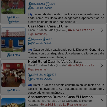
8+3 plazas
25 €
65 km de Oviedo
La rehabilitación de una típica casería asturiana ha
6 Fotos
dado como resultado dos acogedores apartamentos de
Video
piedra de un dormitorio, con salón-c ...
Casa Rural Casa El Ché
Casa Rural en
Salas
a
24,7 km
de La
(Asturias)
Figal (Asturias)
4 plazas
45 €
50 km de Oviedo
Casa de aldea catalogada por la Dirección General de
Turismo con dos trisqueles. Ubicada en lo alto de un valle
8 Fotos
con hermosas vistas. Un luga ...
Hotel Rural Castillo Valdés Salas
Hotel Rural en
Salas
a
24,7 km
de La
(Asturias)
Figal (Asturias)
24+2 plazas
40 €
40 km de Oviedo
Hotel Rural con encanto construido en los restos de un
castillo medieval del s. XVI, cuidadosamente restaurado y
5 Fotos
convertido en un auténtico ...
Apartamentos Rurales Casa El Llombo
Apartamentos Rurales en
La Caridad / El Franco
a
24,8 km
de La Figal (Asturias)
(Asturias)