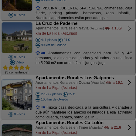
PISCINA CUBIERTA, SPA, SAUNA, chimeneas, caja
fuerte, parking privado, barbacoas, zona infantil,...
8 Fotos
Nuestros apartamentos están pensados par ...
La Cruz de Paderne
Apartamentos Rurales en
Navia
a
13,9
(Asturias)
km
de La Figal (Asturias)
4+1 plazas
24 €
90 km de Oviedo
Apartamentos con capacidad para 2/3 y 4/5
8 Fotos
personas, totalmente equipados y situados en una finca
Video
de 5.200 m2 con área infantil, juegos, jugu ...
(3 comentarios)
Apartamentos Rurales Los Galpones
Apartamentos Rurales en
Coaña
a
16,1
(Asturias)
km
de La Figal (Asturias)
2-17+7 plazas
25 €
100 km de Oviedo
Típica casa dedicada a la agricultura y ganadería
que aún mantiene los anexos destinados a esa actividad
8 Fotos
como: cuadra, cabazo, horno, gallin ...
Apartamentos Rurales Ca Lulón
Apartamentos Rurales en
Tineo
a
21,6
(Asturias)
km
de La Figal (Asturias)