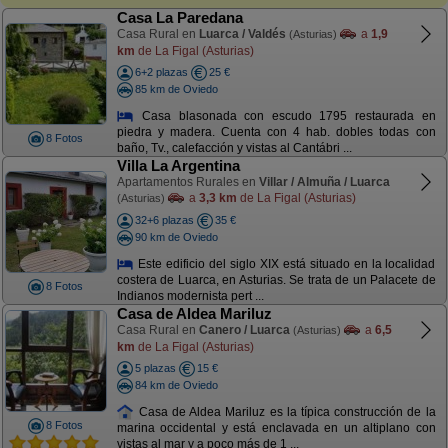
Casa La Paredana
Casa Rural en
Luarca / Valdés
a
1,9
(Asturias)
km
de La Figal (Asturias)
6+2 plazas
25 €
85 km de Oviedo
Casa blasonada con escudo 1795 restaurada en
piedra y madera. Cuenta con 4 hab. dobles todas con
8 Fotos
baño, Tv., calefacción y vistas al Cantábri ...
Villa La Argentina
Apartamentos Rurales en
Villar / Almuña / Luarca
a
3,3 km
de La Figal (Asturias)
(Asturias)
32+6 plazas
35 €
90 km de Oviedo
Este edificio del siglo XIX está situado en la localidad
costera de Luarca, en Asturias. Se trata de un Palacete de
8 Fotos
Indianos modernista pert ...
Casa de Aldea Mariluz
Casa Rural en
Canero / Luarca
a
6,5
(Asturias)
km
de La Figal (Asturias)
5 plazas
15 €
84 km de Oviedo
Casa de Aldea Mariluz es la típica construcción de la
8 Fotos
marina occidental y está enclavada en un altiplano con
vistas al mar y a poco más de 1 ...