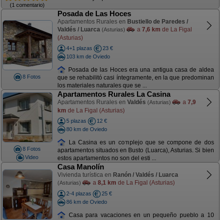
(1 comentario)
Posada de Las Hoces
Apartamentos Rurales en
Bustiello de Paredes /
Valdés / Luarca
a
7,6 km
de La Figal
(Asturias)
(Asturias)
4+1 plazas
23 €
103 km de Oviedo
Posada de las Hoces era una antigua casa de aldea
8 Fotos
que se rehabilitó casi íntegramente, en la que predominan
los materiales naturales que se ...
Apartamentos Rurales La Casina
Apartamentos Rurales en
Valdés
a
7,9
(Asturias)
km
de La Figal (Asturias)
5 plazas
12 €
80 km de Oviedo
La Casina es un complejo que se compone de dos
8 Fotos
apartamentos situados en Busto (Luarca), Asturias. Si bien
Video
estos apartamentos no son del esti ...
Casa Manolín
Vivienda turística en
Ranón / Valdés / Luarca
a
8,1 km
de La Figal (Asturias)
(Asturias)
2-4 plazas
25 €
86 km de Oviedo
Casa para vacaciones en un pequeño pueblo a 10