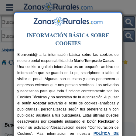
INFORMACIÓN BÁSICA SOBRE
COOKIES
Alojamientos
>
Asturias
> La Figal
Bienvenid@ a la información básica sobre las cookies de
Casas Rurales cerca de La Figal
nuestro portal responsabilidad de
Mario Temprado Casas
.
Una cookie o galleta informática es un pequeño archivo de
información que se guarda en tu pc, smartphone o tablet al
visitar el portal. Algunas son nuestras y otras pertenecen a
empresas externas que nos prestan servicios. Las activadas
y necesarias para que todo funcione correctamente son las
Cookies Técnicas y no necesitan de tu autorización. Al pulsar
el botón
Aceptar
activarás el resto de cookies (analíticas y
La Llosuca
rs.
12-22+3 pers.
publicitarias), personalizadas según tus preferencias y con
 €
30 €
San Pedro de Ambás (Asturias)
desde
publicidad ajustada a tus búsquedas. Estas últimas puedes
desactivarlas por completo pulsando el botón
Rechazar
o
Buscar
elegir su activación/desactivación desde “Configuración de
Cookies”. Más información en nuestra
POLÍTICA DE
Comunidades: