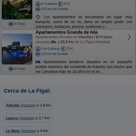
8+3 plazas
20 €
126 km de Oviedo
Los apartamentos se encuentran en lugar muy
tranquilo, cerca de un río, tiene un amplio jardín con
8 Fotos
columpios, barbacoa, piscina, tumbonas y ...
Apartamentos Granda de Isla
Apartamentos Rurales en
Viavélez / El Franco
a
24,9 km
de La Figal (Asturias)
(Asturias)
2-8+3 plazas
70 €
120 km de Oviedo
Apartamentos turísticos situados en un pequeño
pueblo marinero del occidente de Asturias con mucho que
8 Fotos
ver. Llevamos más de 10 años en el se ...
Cerca de La Figal:
Almuña
(Asturias)
a 2,8 km
Luarca
(Asturias)
a 3,7 km
La Mata
(Asturias)
a 4 km