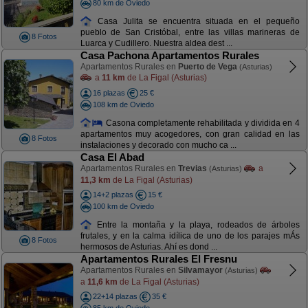
80 km de Oviedo
Casa Julita se encuentra situada en el pequeño
pueblo de San Cristóbal, entre las villas marineras de
8 Fotos
Luarca y Cudillero. Nuestra aldea dest ...
Casa Pachona Apartamentos Rurales
Apartamentos Rurales en
Puerto de Vega
(Asturias)
a
11 km
de La Figal (Asturias)
16 plazas
25 €
108 km de Oviedo
Casona completamente rehabilitada y dividida en 4
apartamentos muy acogedores, con gran calidad en las
8 Fotos
instalaciones y decorado con mucho ca ...
Casa El Abad
Apartamentos Rurales en
Trevias
a
(Asturias)
11,3 km
de La Figal (Asturias)
14+2 plazas
15 €
100 km de Oviedo
Entre la montaña y la playa, rodeados de árboles
frutales, y en la calma idílica de uno de los parajes mÁs
8 Fotos
hermosos de Asturias. Ahí es dond ...
Apartamentos Rurales El Fresnu
Apartamentos Rurales en
Silvamayor
(Asturias)
a
11,6 km
de La Figal (Asturias)
22+14 plazas
35 €
85 km de Oviedo