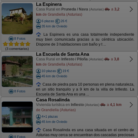
La Espinera
Casa Rural en
Pruneda / Nava
a
3,2
(Asturias)
km
de Grandiella (Asturias)
6 plazas
26 €
35 km de Oviedo
La Espinera es una casa totalmente independiente
8 Fotos
muy bien comunicada gracias a su céntrica ubicación.
Dispone de 3 habitaciones con baño y t ...
(3 comentarios)
La Escuela de Santa Ana
Casa Rural en
Infiesto / Piloña
a
3,8
(Asturias)
km
de Grandiella (Asturias)
10 plazas
19 €
45 km de Oviedo
Casa de piedra para 10 personas en plena naturaleza,
en un sitio tranquilo y a 9 km de la villa de Infiesto. La
8 Fotos
Escuela de Santa Ana es una ...
Casa Rosalinda
Vivienda turística en
Infiesto
a
4,1 km
(Asturias)
de Grandiella (Asturias)
4+1 plazas
45 km de Oviedo
Casa Rosalinda es una casa situada en el centro de
Asturias muy cerca se encuentran dos cascadas preciosas
8 Fotos