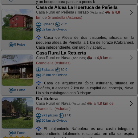
y un bosque para pasear a pocos k ...
Casa de Aldea La Huertuca de Peñella
Casa Rural en
Peñella / Torazo
a
4,8
(Asturias)
km
de Grandiella (Asturias)
6 plazas
23 €
52 km de Oviedo
Casa de Aldea de dos trísqueles, situada en la
pequeña aldea de Peñella, a 1 km de Torazo (Cabranes).
8 Fotos
Casa independiente, con jardín y aparc ...
Casa Rural La Retuerta
Casa Rural en
Nava
a
4,8 km
de
(Asturias)
Grandiella (Asturias)
5 plazas
30 €
25 km de Oviedo
Casa de arquitectura típica asturiana, situada en
Piloñeta, a escasos 2 km de la capital del concejo, Nava.
8 Fotos
Ha sido catalogada con 3 trisque ...
Na´Bolera
Casa Rural en
Nava
a
4,8 km
de
(Asturias)
Grandiella (Asturias)
2+1 plazas
17 €
30 km de Oviedo
El alojamiento Na´bolera es una casita integra e
8 Fotos
independiente, totalmente restaurada, en ella se respira