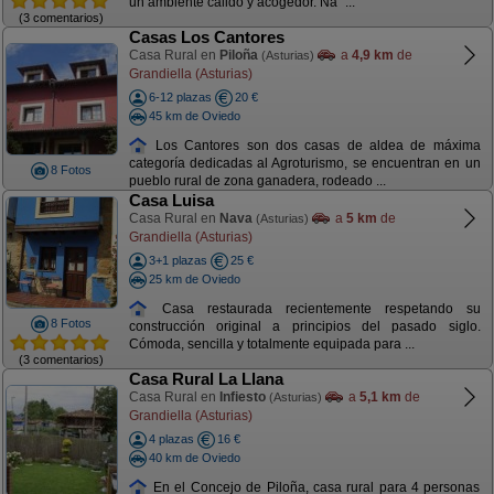
un ambiente cálido y acogedor. Na´ ...
(3 comentarios)
Casas Los Cantores
Casa Rural en
Piloña
a
4,9 km
de
(Asturias)
Grandiella (Asturias)
6-12 plazas
20 €
45 km de Oviedo
Los Cantores son dos casas de aldea de máxima
categoría dedicadas al Agroturismo, se encuentran en un
8 Fotos
pueblo rural de zona ganadera, rodeado ...
Casa Luisa
Casa Rural en
Nava
a
5 km
de
(Asturias)
Grandiella (Asturias)
3+1 plazas
25 €
25 km de Oviedo
Casa restaurada recientemente respetando su
8 Fotos
construcción original a principios del pasado siglo.
Cómoda, sencilla y totalmente equipada para ...
(3 comentarios)
Casa Rural La Llana
Casa Rural en
Infiesto
a
5,1 km
de
(Asturias)
Grandiella (Asturias)
4 plazas
16 €
40 km de Oviedo
En el Concejo de Piloña, casa rural para 4 personas