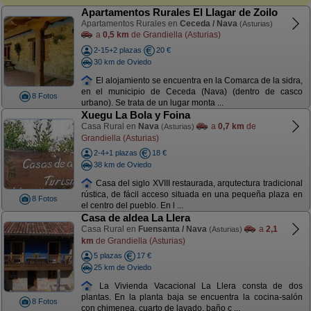
Apartamentos Rurales El Llagar de Zoilo
Apartamentos Rurales en
Ceceda / Nava
(Asturias)
a
0,5 km
de Grandiella (Asturias)
2-15+2 plazas
20 €
30 km de Oviedo
El alojamiento se encuentra en la Comarca de la sidra,
en el municipio de Ceceda (Nava) (dentro de casco
8 Fotos
urbano). Se trata de un lugar monta ...
Xuegu La Bola y Foina
Casa Rural en
Nava
a
0,7 km
de
(Asturias)
Grandiella (Asturias)
2-4+1 plazas
18 €
38 km de Oviedo
Casa del siglo XVIII restaurada, arqutectura tradicional
rústica, de fácil acceso situada en una pequeña plaza en
8 Fotos
el centro del pueblo. En l ...
Casa de aldea La Llera
Casa Rural en
Fuensanta / Nava
a
2,1
(Asturias)
km
de Grandiella (Asturias)
5 plazas
17 €
25 km de Oviedo
La Vivienda Vacacional La Llera consta de dos
plantas. En la planta baja se encuentra la cocina-salón
8 Fotos
con chimenea, cuarto de lavado, baño c ...