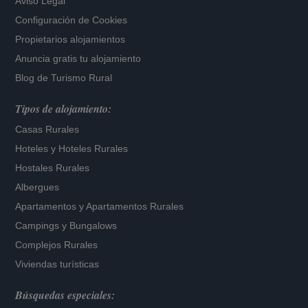
Aviso Legal
Configuración de Cookies
Propietarios alojamientos
Anuncia gratis tu alojamiento
Blog de Turismo Rural
Tipos de alojamiento:
Casas Rurales
Hoteles
y
Hoteles Rurales
Hostales Rurales
Albergues
Apartamentos
y
Apartamentos Rurales
Campings y Bungalows
Complejos Rurales
Viviendas turísticas
Búsquedas especiales: