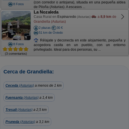
(con corredor o antojana), situada en una pequeña aldea
8 Fotos
de Piloña (Asturias). A escasos ...
La Nozaleda
Casa Rural en
Espinaredo
a
8,9 km
de
(Asturias)
Grandiella (Asturias)
2 plazas
30 €
51 km de Oviedo
Rélajate y deconecta en este alojamiento, pequeña y
8 Fotos
acogedora casita en un pueblo, con un entorno
privilegiado. Ideal para dos personas, su ...
(3 comentarios)
Cerca de Grandiella:
Ceceda
(Asturias)
a menos de 1 km
Fuensanta
(Asturias)
a 1,4 km
Tresali
(Asturias)
a 2,5 km
Pruneda
(Asturias)
a 3,1 km