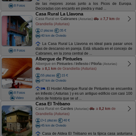
de las mejores zonas junto a los Picos de Europa.
8 Fotos
Decoradas con encanto en piedra y mad ...
Casa Rural La Llavona
Casa Rural en
Cabranes
a
7,7 km
de
(Asturias)
Grandiella (Asturias)
2 plazas
35 €
40 km de Oviedo
La Casa Rural La Llavona es ideal para pasar unos
días de descanso en pareja. Está situada en el concejo de
8 Fotos
Cabranes, en la zona central de ...
Albergue de Pintueles
Albergue en
Pintueles / Infiesto / Piloña
(Asturias)
a
8,1 km
de Grandiella (Asturias)
55 plazas
15 €
47 km de Oviedo
El Hostel Albergue Rural de Pintueles se encuentra
8 Fotos
en Infiesto ( Asturias ) y es un antiguo edificio con casi 100
Video
años de historia que se ut ...
Casa El Trébano
Casa Rural en
Cardes
a
8,2 km
de
(Asturias)
Grandiella (Asturias)
2+1 plazas
40 €
45 km de Oviedo
Casa de Aldea El Trébano es la típica casa asturiana