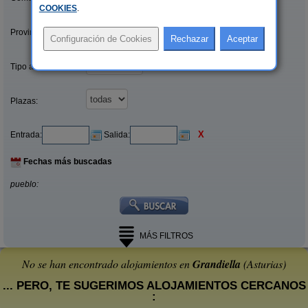
COOKIES
.
Provincias/Islas:
Tipo alquiler:
Plazas:
X
Entrada:
Salida:
Fechas más buscadas
pueblo:
MÁS FILTROS
No se han encontrado alojamientos en
Grandiella
(Asturias)
... PERO, TE SUGERIMOS ALOJAMIENTOS CERCANOS
: