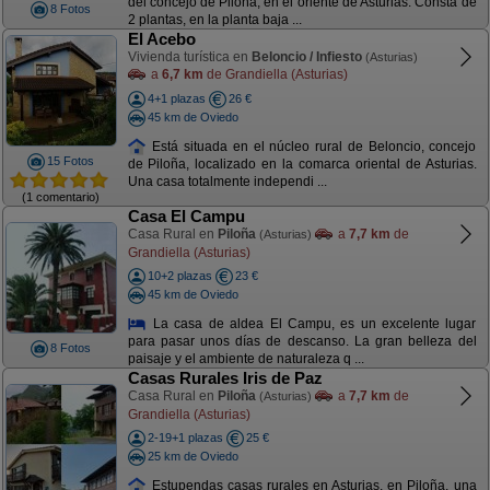
del concejo de Piloña, en el oriente de Asturias. Consta de
8 Fotos
2 plantas, en la planta baja ...
El Acebo
Vivienda turística en
Beloncio / Infiesto
(Asturias)
a
6,7 km
de Grandiella (Asturias)
4+1 plazas
26 €
45 km de Oviedo
Está situada en el núcleo rural de Beloncio, concejo
15 Fotos
de Piloña, localizado en la comarca oriental de Asturias.
Una casa totalmente independi ...
(1 comentario)
Casa El Campu
Casa Rural en
Piloña
a
7,7 km
de
(Asturias)
Grandiella (Asturias)
10+2 plazas
23 €
45 km de Oviedo
La casa de aldea El Campu, es un excelente lugar
para pasar unos días de descanso. La gran belleza del
8 Fotos
paisaje y el ambiente de naturaleza q ...
Casas Rurales Iris de Paz
Casa Rural en
Piloña
a
7,7 km
de
(Asturias)
Grandiella (Asturias)
2-19+1 plazas
25 €
25 km de Oviedo
Estupendas casas rurales en Asturias, en Piloña, una