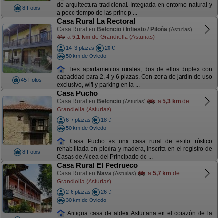
de arquitectura tradicional. Integrada en entorno natural y
8 Fotos
a poco tiempo de las princip ...
Casa Rural La Rectoral
Casa Rural en
Beloncio / Infiesto / Piloña
(Asturias)
a
5,1 km
de Grandiella (Asturias)
14+3 plazas
20 €
50 km de Oviedo
Tres apartamentos rurales, dos de ellos duplex con
capacidad para 2, 4 y 6 plazas. Con zona de jardín de uso
45 Fotos
exclusivo, wifi y parking en la ...
Casa Pucho
Casa Rural en
Beloncio
a
5,3 km
de
(Asturias)
Grandiella (Asturias)
6-7 plazas
18 €
50 km de Oviedo
Casa Pucho es una casa rural de estilo rústico
rehabilitada en piedra y madera, inscrita en el registro de
8 Fotos
Casas de Aldea del Principado de ...
Casa Rural El Pedrueco
Casa Rural en
Nava
a
5,7 km
de
(Asturias)
Grandiella (Asturias)
2-6 plazas
26 €
30 km de Oviedo
Antigua casa de aldea Asturiana en el corazón de la