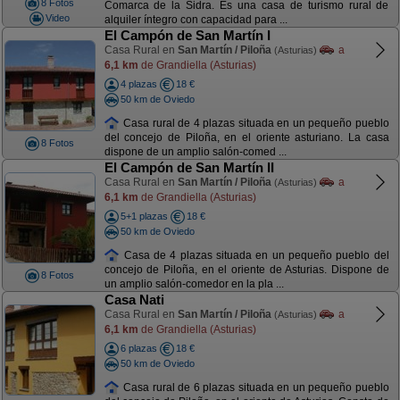
8 Fotos
Comarca de la Sidra. Es una casa de turismo rural de
Video
alquiler íntegro con capacidad para ...
El Campón de San Martín I
Casa Rural en
San Martín / Piloña
a
(Asturias)
6,1 km
de Grandiella (Asturias)
4 plazas
18 €
50 km de Oviedo
Casa rural de 4 plazas situada en un pequeño pueblo
del concejo de Piloña, en el oriente asturiano. La casa
8 Fotos
dispone de un amplio salón-comed ...
El Campón de San Martín II
Casa Rural en
San Martín / Piloña
a
(Asturias)
6,1 km
de Grandiella (Asturias)
5+1 plazas
18 €
50 km de Oviedo
Casa de 4 plazas situada en un pequeño pueblo del
concejo de Piloña, en el oriente de Asturias. Dispone de
8 Fotos
un amplio salón-comedor en la pla ...
Casa Nati
Casa Rural en
San Martín / Piloña
a
(Asturias)
6,1 km
de Grandiella (Asturias)
6 plazas
18 €
50 km de Oviedo
Casa rural de 6 plazas situada en un pequeño pueblo