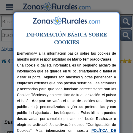
INFORMACIÓN BÁSICA SOBRE
COOKIES
Alojamientos
>
Asturias
> Grandiella
Bienvenid@ a la información básica sobre las cookies de
Casas Rurales cerca de Grandiella
nuestro portal responsabilidad de
Mario Temprado Casas
.
Una cookie o galleta informática es un pequeño archivo de
información que se guarda en tu pc, smartphone o tablet al
visitar el portal. Algunas son nuestras y otras pertenecen a
empresas externas que nos prestan servicios. Las activadas
y necesarias para que todo funcione correctamente son las
Cookies Técnicas y no necesitan de tu autorización. Al pulsar
el botón
Aceptar
activarás el resto de cookies (analíticas y
El Pajar de Pumarega
rs.
6 pers.
publicitarias), personalizadas según tus preferencias y con
 €
19 €
Castropol (Asturias)
desde
publicidad ajustada a tus búsquedas. Estas últimas puedes
desactivarlas por completo pulsando el botón
Rechazar
o
Buscar
elegir su activación/desactivación desde “Configuración de
Cookies”. Más información en nuestra
POLÍTICA DE
Comunidades: