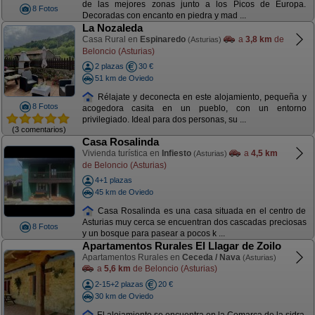
de las mejores zonas junto a los Picos de Europa.
8 Fotos
Decoradas con encanto en piedra y mad ...
La Nozaleda
Casa Rural en
Espinaredo
a
3,8 km
de
(Asturias)
Beloncio (Asturias)
2 plazas
30 €
51 km de Oviedo
Rélajate y deconecta en este alojamiento, pequeña y
8 Fotos
acogedora casita en un pueblo, con un entorno
privilegiado. Ideal para dos personas, su ...
(3 comentarios)
Casa Rosalinda
Vivienda turística en
Infiesto
a
4,5 km
(Asturias)
de Beloncio (Asturias)
4+1 plazas
45 km de Oviedo
Casa Rosalinda es una casa situada en el centro de
Asturias muy cerca se encuentran dos cascadas preciosas
8 Fotos
y un bosque para pasear a pocos k ...
Apartamentos Rurales El Llagar de Zoilo
Apartamentos Rurales en
Ceceda / Nava
(Asturias)
a
5,6 km
de Beloncio (Asturias)
2-15+2 plazas
20 €
30 km de Oviedo
El alojamiento se encuentra en la Comarca de la sidra,