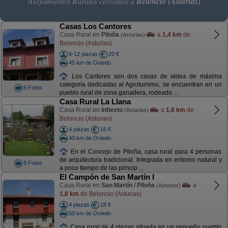
Alojamientos Rurales cercanos a
Beloncio (Asturias)
Casas Los Cantores
Casa Rural en
Piloña
a
1,4 km
de
(Asturias)
Beloncio (Asturias)
6-12 plazas
20 €
45 km de Oviedo
Los Cantores son dos casas de aldea de máxima
categoría dedicadas al Agroturismo, se encuentran en un
8 Fotos
pueblo rural de zona ganadera, rodeado ...
Casa Rural La Llana
Casa Rural en
Infiesto
a
1,6 km
de
(Asturias)
Beloncio (Asturias)
4 plazas
16 €
40 km de Oviedo
En el Concejo de Piloña, casa rural para 4 personas
de arquitectura tradicional. Integrada en entorno natural y
8 Fotos
a poco tiempo de las princip ...
El Campón de San Martín I
Casa Rural en
San Martín / Piloña
a
(Asturias)
1,8 km
de Beloncio (Asturias)
4 plazas
18 €
50 km de Oviedo
Casa rural de 4 plazas situada en un pequeño pueblo