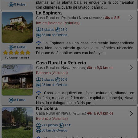
plantas. En la planta baja se encuentra la cocina-salón
8 Fotos
con chimenea, cuarto de lavado, baño c ...
La Espinera
Casa Rural en
Pruneda / Nava
a
8,5
(Asturias)
km
de Beloncio (Asturias)
6 plazas
26 €
35 km de Oviedo
La Espinera es una casa totalmente independiente
8 Fotos
muy bien comunicada gracias a su céntrica ubicación.
Dispone de 3 habitaciones con baño y t ...
(3 comentarios)
Casa Rural La Retuerta
Casa Rural en
Nava
a
9,3 km
de
(Asturias)
Beloncio (Asturias)
5 plazas
30 €
25 km de Oviedo
Casa de arquitectura típica asturiana, situada en
Piloñeta, a escasos 2 km de la capital del concejo, Nava.
8 Fotos
Ha sido catalogada con 3 trisque ...
Na´Bolera
Casa Rural en
Nava
a
9,4 km
de
(Asturias)
Beloncio (Asturias)
2+1 plazas
17 €
30 km de Oviedo