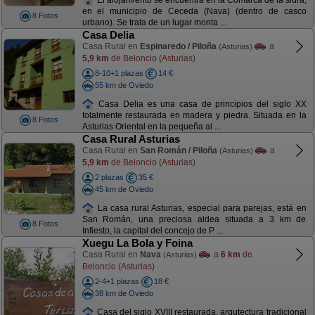
en el municipio de Ceceda (Nava) (dentro de casco
8 Fotos
urbano). Se trata de un lugar monta ...
Casa Delia
Casa Rural en
Espinaredo / Piloña
a
(Asturias)
5,9 km
de Beloncio (Asturias)
8-10+1 plazas
14 €
55 km de Oviedo
Casa Delia es una casa de principios del siglo XX
totalmente restaurada en madera y piedra. Situada en la
8 Fotos
Asturias Oriental en la pequeña al ...
Casa Rural Asturias
Casa Rural en
San Román / Piloña
a
(Asturias)
5,9 km
de Beloncio (Asturias)
2 plazas
35 €
45 km de Oviedo
La casa rural Asturias, especial para parejas, está en
San Román, una preciosa aldea situada a 3 km de
8 Fotos
Infiesto, la capital del concejo de P ...
Xuegu La Bola y Foina
Casa Rural en
Nava
a
6 km
de
(Asturias)
Beloncio (Asturias)
2-4+1 plazas
18 €
38 km de Oviedo
Casa del siglo XVIII restaurada, arqutectura tradicional