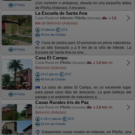
(con corredor o antojana), situada en una pequeña aldea
8 Fotos
de Piloña (Asturias). A escasos ...
La Escuela de Santa Ana
Casa Rural en
Infiesto / Piloña
a
3,6
(Asturias)
km
de Beloncio (Asturias)
10 plazas
19 €
45 km de Oviedo
Casa de piedra para 10 personas en plena naturaleza,
en un sitio tranquilo y a 9 km de la villa de Infiesto. La
8 Fotos
Escuela de Santa Ana es una ...
Casa El Campu
Casa Rural en
Piloña
a
3,8 km
de
(Asturias)
Beloncio (Asturias)
10+2 plazas
23 €
45 km de Oviedo
La casa de aldea El Campu, es un excelente lugar
para pasar unos días de descanso. La gran belleza del
8 Fotos
paisaje y el ambiente de naturaleza q ...
Casas Rurales Iris de Paz
Casa Rural en
Piloña
a
3,8 km
de
(Asturias)
Beloncio (Asturias)
2-19+1 plazas
25 €
25 km de Oviedo
Estupendas casas rurales en Asturias, en Piloña, una