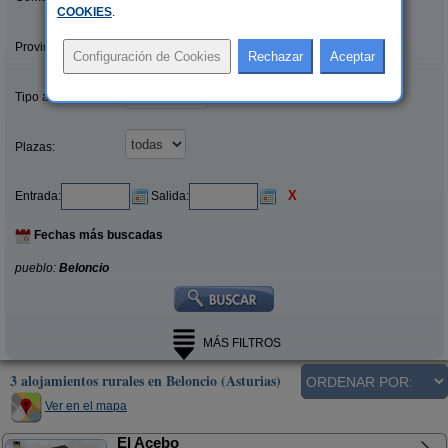
COOKIES
.
Provincias/Islas:
Tipo alquiler:
Plazas:
X
Entrada:
Salida:
Fechas más buscadas
pueblo:
Beloncio
MÁS FILTROS
3 alojamientos rurales en Beloncio (Asturias)
Ver en el mapa
El Acebo