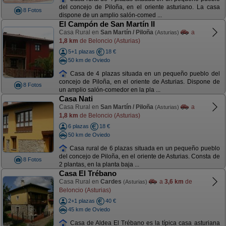
del concejo de Piloña, en el oriente asturiano. La casa
8 Fotos
dispone de un amplio salón-comed ...
El Campón de San Martín II
Casa Rural en
San Martín / Piloña
a
(Asturias)
1,8 km
de Beloncio (Asturias)
5+1 plazas
18 €
50 km de Oviedo
Casa de 4 plazas situada en un pequeño pueblo del
concejo de Piloña, en el oriente de Asturias. Dispone de
8 Fotos
un amplio salón-comedor en la pla ...
Casa Nati
Casa Rural en
San Martín / Piloña
a
(Asturias)
1,8 km
de Beloncio (Asturias)
6 plazas
18 €
50 km de Oviedo
Casa rural de 6 plazas situada en un pequeño pueblo
del concejo de Piloña, en el oriente de Asturias. Consta de
8 Fotos
2 plantas, en la planta baja ...
Casa El Trébano
Casa Rural en
Cardes
a
3,6 km
de
(Asturias)
Beloncio (Asturias)
2+1 plazas
40 €
45 km de Oviedo
Casa de Aldea El Trébano es la típica casa asturiana