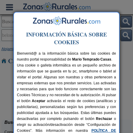
INFORMACIÓN BÁSICA SOBRE
COOKIES
Alojamientos
>
Asturias
> Beloncio
Bienvenid@ a la información básica sobre las cookies de
Casas Rurales en Beloncio
nuestro portal responsabilidad de
Mario Temprado Casas
.
Una cookie o galleta informática es un pequeño archivo de
información que se guarda en tu pc, smartphone o tablet al
visitar el portal. Algunas son nuestras y otras pertenecen a
empresas externas que nos prestan servicios. Las activadas
y necesarias para que todo funcione correctamente son las
Cookies Técnicas y no necesitan de tu autorización. Al pulsar
el botón
Aceptar
activarás el resto de cookies (analíticas y
La Llosuca
rs.
12-22+3 pers.
publicitarias), personalizadas según tus preferencias y con
 €
30 €
San Pedro de Ambás (Asturias)
desde
publicidad ajustada a tus búsquedas. Estas últimas puedes
desactivarlas por completo pulsando el botón
Rechazar
o
Buscar
elegir su activación/desactivación desde “Configuración de
Cookies”. Más información en nuestra
POLÍTICA DE
Comunidades: