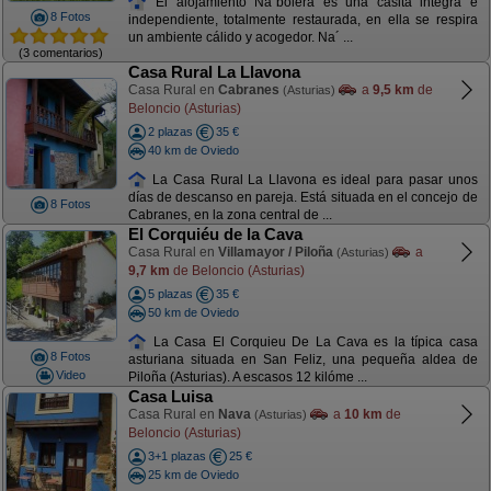
El alojamiento Na´bolera es una casita integra e
8 Fotos
independiente, totalmente restaurada, en ella se respira
un ambiente cálido y acogedor. Na´ ...
(3 comentarios)
Casa Rural La Llavona
Casa Rural en
Cabranes
a
9,5 km
de
(Asturias)
Beloncio (Asturias)
2 plazas
35 €
40 km de Oviedo
La Casa Rural La Llavona es ideal para pasar unos
días de descanso en pareja. Está situada en el concejo de
8 Fotos
Cabranes, en la zona central de ...
El Corquiéu de la Cava
Casa Rural en
Villamayor / Piloña
a
(Asturias)
9,7 km
de Beloncio (Asturias)
5 plazas
35 €
50 km de Oviedo
La Casa El Corquieu De La Cava es la típica casa
8 Fotos
asturiana situada en San Feliz, una pequeña aldea de
Video
Piloña (Asturias). A escasos 12 kilóme ...
Casa Luisa
Casa Rural en
Nava
a
10 km
de
(Asturias)
Beloncio (Asturias)
3+1 plazas
25 €
25 km de Oviedo