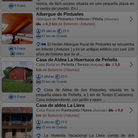
rústica, de fácil acceso situada en una pequeña plaza en
8 Fotos
el centro del pueblo. En l ...
Albergue de Pintueles
Albergue en
Pintueles / Infiesto / Piloña
(Asturias)
a
6,3 km
de Beloncio (Asturias)
55 plazas
15 €
47 km de Oviedo
El Hostel Albergue Rural de Pintueles se encuentra
8 Fotos
en Infiesto ( Asturias ) y es un antiguo edificio con casi 100
Video
años de historia que se ut ...
Casa de Aldea La Huertuca de Peñella
Casa Rural en
Peñella / Torazo
a
6,6
(Asturias)
km
de Beloncio (Asturias)
6 plazas
23 €
52 km de Oviedo
Casa de Aldea de dos trísqueles, situada en la
pequeña aldea de Peñella, a 1 km de Torazo (Cabranes).
8 Fotos
Casa independiente, con jardín y aparc ...
Casa de aldea La Llera
Casa Rural en
Fuensanta / Nava
a
6,6
(Asturias)
km
de Beloncio (Asturias)
5 plazas
17 €
25 km de Oviedo
La Vivienda Vacacional La Llera consta de dos