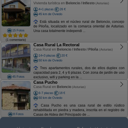
Vivienda turística en
Beloncio / Infiesto
(Asturias)
4+1 plazas
26 €
45 km de Oviedo
Está situada en el núcleo rural de Beloncio, concejo
de Piloña, localizado en la comarca oriental de Asturias.
15 Fotos
Una casa totalmente independi ...
(1 comentario)
Casa Rural La Rectoral
Casa Rural en
Beloncio / Infiesto / Piloña
(Asturias)
14+3 plazas
20 €
50 km de Oviedo
Tres apartamentos rurales, dos de ellos duplex con
capacidad para 2, 4 y 6 plazas. Con zona de jardín de uso
45 Fotos
exclusivo, wifi y parking en la ...
Casa Pucho
Casa Rural en
Beloncio
(Asturias)
6-7 plazas
18 €
50 km de Oviedo
Casa Pucho es una casa rural de estilo rústico
rehabilitada en piedra y madera, inscrita en el registro de
8 Fotos
Casas de Aldea del Principado de ...