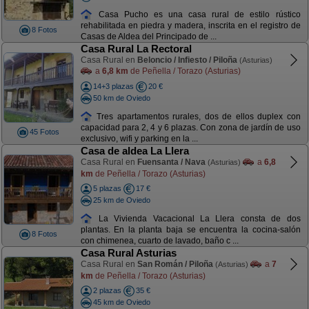
Casa Pucho es una casa rural de estilo rústico
rehabilitada en piedra y madera, inscrita en el registro de
8 Fotos
Casas de Aldea del Principado de ...
Casa Rural La Rectoral
Casa Rural en
Beloncio / Infiesto / Piloña
(Asturias)
a
6,8 km
de Peñella / Torazo (Asturias)
14+3 plazas
20 €
50 km de Oviedo
Tres apartamentos rurales, dos de ellos duplex con
capacidad para 2, 4 y 6 plazas. Con zona de jardín de uso
45 Fotos
exclusivo, wifi y parking en la ...
Casa de aldea La Llera
Casa Rural en
Fuensanta / Nava
a
6,8
(Asturias)
km
de Peñella / Torazo (Asturias)
5 plazas
17 €
25 km de Oviedo
La Vivienda Vacacional La Llera consta de dos
plantas. En la planta baja se encuentra la cocina-salón
8 Fotos
con chimenea, cuarto de lavado, baño c ...
Casa Rural Asturias
Casa Rural en
San Román / Piloña
a
7
(Asturias)
km
de Peñella / Torazo (Asturias)
2 plazas
35 €
45 km de Oviedo