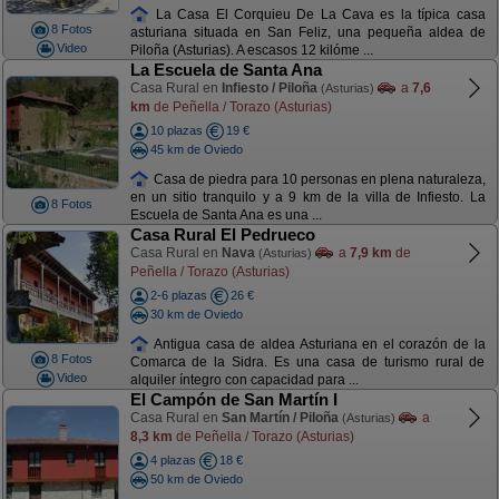
La Casa El Corquieu De La Cava es la típica casa
8 Fotos
asturiana situada en San Feliz, una pequeña aldea de
Video
Piloña (Asturias). A escasos 12 kilóme ...
La Escuela de Santa Ana
Casa Rural en
Infiesto / Piloña
a
7,6
(Asturias)
km
de Peñella / Torazo (Asturias)
10 plazas
19 €
45 km de Oviedo
Casa de piedra para 10 personas en plena naturaleza,
en un sitio tranquilo y a 9 km de la villa de Infiesto. La
8 Fotos
Escuela de Santa Ana es una ...
Casa Rural El Pedrueco
Casa Rural en
Nava
a
7,9 km
de
(Asturias)
Peñella / Torazo (Asturias)
2-6 plazas
26 €
30 km de Oviedo
Antigua casa de aldea Asturiana en el corazón de la
8 Fotos
Comarca de la Sidra. Es una casa de turismo rural de
Video
alquiler íntegro con capacidad para ...
El Campón de San Martín I
Casa Rural en
San Martín / Piloña
a
(Asturias)
8,3 km
de Peñella / Torazo (Asturias)
4 plazas
18 €
50 km de Oviedo