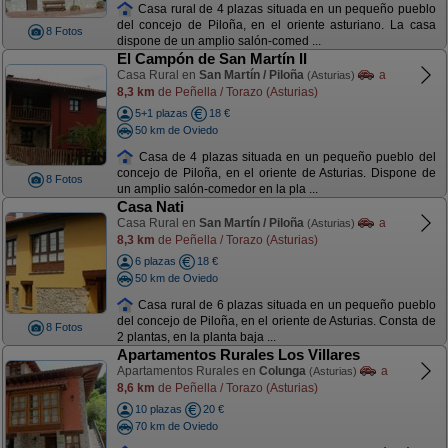
Casa rural de 4 plazas situada en un pequeño pueblo
del concejo de Piloña, en el oriente asturiano. La casa
8 Fotos
dispone de un amplio salón-comed ...
El Campón de San Martín II
Casa Rural en
San Martín / Piloña
a
(Asturias)
8,3 km
de Peñella / Torazo (Asturias)
5+1 plazas
18 €
50 km de Oviedo
Casa de 4 plazas situada en un pequeño pueblo del
concejo de Piloña, en el oriente de Asturias. Dispone de
8 Fotos
un amplio salón-comedor en la pla ...
Casa Nati
Casa Rural en
San Martín / Piloña
a
(Asturias)
8,3 km
de Peñella / Torazo (Asturias)
6 plazas
18 €
50 km de Oviedo
Casa rural de 6 plazas situada en un pequeño pueblo
del concejo de Piloña, en el oriente de Asturias. Consta de
8 Fotos
2 plantas, en la planta baja ...
Apartamentos Rurales Los Villares
Apartamentos Rurales en
Colunga
a
(Asturias)
8,6 km
de Peñella / Torazo (Asturias)
10 plazas
20 €
70 km de Oviedo