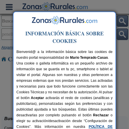
INFORMACIÓN BÁSICA SOBRE
COOKIES
Alojamientos
>
Asturias
> Peñella
Bienvenid@ a la información básica sobre las cookies de
Casas Rurales en Peñella
nuestro portal responsabilidad de
Mario Temprado Casas
.
Una cookie o galleta informática es un pequeño archivo de
información que se guarda en tu pc, smartphone o tablet al
visitar el portal. Algunas son nuestras y otras pertenecen a
empresas externas que nos prestan servicios. Las activadas
y necesarias para que todo funcione correctamente son las
Cookies Técnicas y no necesitan de tu autorización. Al pulsar
el botón
Aceptar
activarás el resto de cookies (analíticas y
El Pajar de Pumarega
rs.
6 pers.
publicitarias), personalizadas según tus preferencias y con
 €
19 €
Castropol (Asturias)
desde
publicidad ajustada a tus búsquedas. Estas últimas puedes
desactivarlas por completo pulsando el botón
Rechazar
o
Buscar
elegir su activación/desactivación desde “Configuración de
Cookies”. Más información en nuestra
POLÍTICA DE
Comunidades: