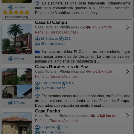
La Espinera es una casa totalmente independiente
8 Fotos
muy bien comunicada gracias a su céntrica ubicación.
Dispone de 3 habitaciones con baño y t ...
(3 comentarios)
Casa El Campu
Casa Rural en
Piloña
a
6,2 km
de
(Asturias)
Peñella / Torazo (Asturias)
10+2 plazas
23 €
45 km de Oviedo
La casa de aldea El Campu, es un excelente lugar
para pasar unos días de descanso. La gran belleza del
8 Fotos
paisaje y el ambiente de naturaleza q ...
Casas Rurales Iris de Paz
Casa Rural en
Piloña
a
6,2 km
de
(Asturias)
Peñella / Torazo (Asturias)
2-19+1 plazas
25 €
25 km de Oviedo
Estupendas casas rurales en Asturias, en Piloña, una
de las mejores zonas junto a los Picos de Europa.
8 Fotos
Decoradas con encanto en piedra y mad ...
Casa Pucho
Casa Rural en
Beloncio
a
6,6 km
de
(Asturias)
Peñella / Torazo (Asturias)
6-7 plazas
18 €
50 km de Oviedo