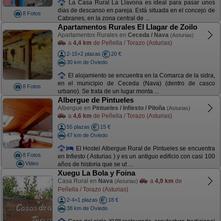
La Casa Rural La Llavona es ideal para pasar unos
días de descanso en pareja. Está situada en el concejo de
8 Fotos
Cabranes, en la zona central de ...
Apartamentos Rurales El Llagar de Zoilo
Apartamentos Rurales en
Ceceda / Nava
(Asturias)
a
4,4 km
de Peñella / Torazo (Asturias)
2-15+2 plazas
20 €
30 km de Oviedo
El alojamiento se encuentra en la Comarca de la sidra,
en el municipio de Ceceda (Nava) (dentro de casco
8 Fotos
urbano). Se trata de un lugar monta ...
Albergue de Pintueles
Albergue en
Pintueles / Infiesto / Piloña
(Asturias)
a
4,6 km
de Peñella / Torazo (Asturias)
55 plazas
15 €
47 km de Oviedo
El Hostel Albergue Rural de Pintueles se encuentra
8 Fotos
en Infiesto ( Asturias ) y es un antiguo edificio con casi 100
Video
años de historia que se ut ...
Xuegu La Bola y Foina
Casa Rural en
Nava
a
4,9 km
de
(Asturias)
Peñella / Torazo (Asturias)
2-4+1 plazas
18 €
38 km de Oviedo