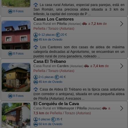
La casa rural Asturias, especial para parejas, está en
San Román, una preciosa aldea situada a 3 km de
8 Fotos
Infiesto, la capital del concejo de P ...
Casas Los Cantores
Casa Rural en
Piloña
a
7,2 km
de
(Asturias)
Peñella / Torazo (Asturias)
6-12 plazas
20 €
45 km de Oviedo
Los Cantores son dos casas de aldea de máxima
categoría dedicadas al Agroturismo, se encuentran en un
8 Fotos
pueblo rural de zona ganadera, rodeado ...
Casa El Trébano
Casa Rural en
Cardes
a
7,4 km
de
(Asturias)
Peñella / Torazo (Asturias)
2+1 plazas
40 €
45 km de Oviedo
Casa de Aldea El Trébano es la típica casa asturiana
(con corredor o antojana), situada en una pequeña aldea
8 Fotos
de Piloña (Asturias). A escasos ...
El Corquiéu de la Cava
Casa Rural en
Villamayor / Piloña
a
(Asturias)
7,5 km
de Peñella / Torazo (Asturias)
5 plazas
35 €
50 km de Oviedo