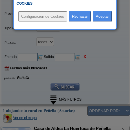
COOKIES
.
Provincias/Islas:
Tipo alquiler:
Plazas:
X
Entrada:
Salida:
Fechas más buscadas
pueblo:
Peñella
MÁS FILTROS
1 alojamiento rural en Peñella (Asturias)
Ver en el mapa
Casa de Aldea La Huertuca de Peñella