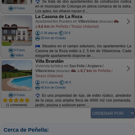
Se trata de dos apartamentos de construción rústica
en el municipio de Colunga en plena comarca de la sidra.
8 Fotos
Los aptos. los villares nacen d ...
La Casona de La Roza
Apartamentos Rurales en
Villaviciosa
(Asturias)
a
8,6 km
de Peñella / Torazo (Asturias)
2-36 plazas
25 €
30 km de Oviedo
Situados en el campo asturiano, los apartamentos La
8 Fotos
Casona de la Roza están a 2, 5 km de Villaviciosa. Cada
Video
elegante apartamento dispone de ...
Villa Brandán
Vivienda turística en
San Feliz / Argüero /
Villaviciosa
a
8,7 km
de Peñella /
(Asturias)
Torazo (Asturias)
12+1 plazas
40 €
40 km de Oviedo
8 Fotos
Es una propiedad de lujo, de estilo rústico, alrededor
de la casa, una amplia finca de 4000 m2 con pomarada,
(1 comentario)
jardín, piscina y solárium perm ...
Cerca de Peñella: