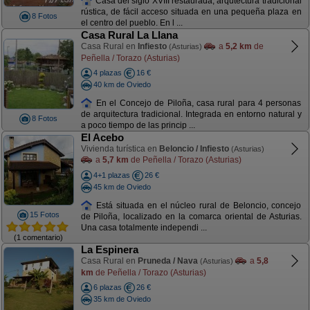
Casa del siglo XVIII restaurada, arqutectura tradicional
rústica, de fácil acceso situada en una pequeña plaza en
8 Fotos
el centro del pueblo. En l ...
Casa Rural La Llana
Casa Rural en
Infiesto
a
5,2 km
de
(Asturias)
Peñella / Torazo (Asturias)
4 plazas
16 €
40 km de Oviedo
En el Concejo de Piloña, casa rural para 4 personas
de arquitectura tradicional. Integrada en entorno natural y
8 Fotos
a poco tiempo de las princip ...
El Acebo
Vivienda turística en
Beloncio / Infiesto
(Asturias)
a
5,7 km
de Peñella / Torazo (Asturias)
4+1 plazas
26 €
45 km de Oviedo
Está situada en el núcleo rural de Beloncio, concejo
15 Fotos
de Piloña, localizado en la comarca oriental de Asturias.
Una casa totalmente independi ...
(1 comentario)
La Espinera
Casa Rural en
Pruneda / Nava
a
5,8
(Asturias)
km
de Peñella / Torazo (Asturias)
6 plazas
26 €
35 km de Oviedo