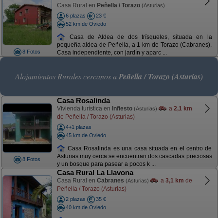
Casa Rural en
Peñella / Torazo
(Asturias)
6 plazas
23 €
52 km de Oviedo
Casa de Aldea de dos trísqueles, situada en la
pequeña aldea de Peñella, a 1 km de Torazo (Cabranes).
8 Fotos
Casa independiente, con jardín y aparc ...
Alojamientos Rurales cercanos a
Peñella / Torazo (Asturias)
Casa Rosalinda
Vivienda turística en
Infiesto
a
2,1 km
(Asturias)
de Peñella / Torazo (Asturias)
4+1 plazas
45 km de Oviedo
Casa Rosalinda es una casa situada en el centro de
Asturias muy cerca se encuentran dos cascadas preciosas
8 Fotos
y un bosque para pasear a pocos k ...
Casa Rural La Llavona
Casa Rural en
Cabranes
a
3,1 km
de
(Asturias)
Peñella / Torazo (Asturias)
2 plazas
35 €
40 km de Oviedo