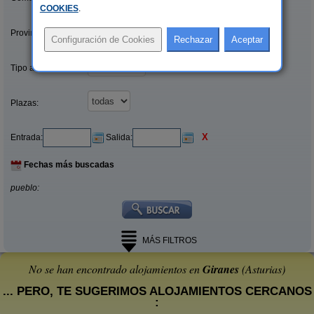
COOKIES
.
Provincias/Islas:
Tipo alquiler:
Plazas:
X
Entrada:
Salida:
Fechas más buscadas
pueblo:
MÁS FILTROS
No se han encontrado alojamientos en
Giranes
(Asturias)
... PERO, TE SUGERIMOS ALOJAMIENTOS CERCANOS
: