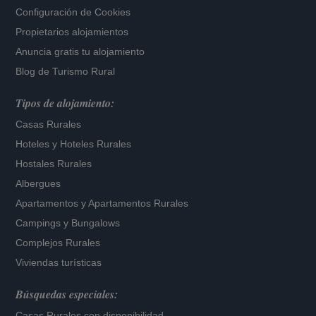
Configuración de Cookies
Propietarios alojamientos
Anuncia gratis tu alojamiento
Blog de Turismo Rural
Tipos de alojamiento:
Casas Rurales
Hoteles
y
Hoteles Rurales
Hostales Rurales
Albergues
Apartamentos
y
Apartamentos Rurales
Campings y Bungalows
Complejos Rurales
Viviendas turísticas
Búsquedas especiales:
Casas Rurales con disponibilidad