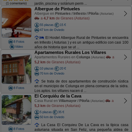
(1 comentario)
jardín, piscina y solárium perm ...
Albergue de Pintueles
Albergue en
Pintueles / Infiesto / Piloña
(Asturias)
a
4,7 km
de Giranes (Asturias)
55 plazas
15 €
47 km de Oviedo
El Hostel Albergue Rural de Pintueles se encuentra
8 Fotos
en Infiesto ( Asturias ) y es un antiguo edificio con casi 100
Video
años de historia que se ut ...
Apartamentos Rurales Los Villares
Apartamentos Rurales en
Colunga
a
(Asturias)
5,2 km
de Giranes (Asturias)
10 plazas
20 €
70 km de Oviedo
Se trata de dos apartamentos de construción rústica
en el municipio de Colunga en plena comarca de la sidra.
8 Fotos
Los aptos. los villares nacen d ...
El Corquiéu de la Cava
Casa Rural en
Villamayor / Piloña
a
(Asturias)
5,3 km
de Giranes (Asturias)
5 plazas
35 €
50 km de Oviedo
La Casa El Corquieu De La Cava es la típica casa
8 Fotos
asturiana situada en San Feliz, una pequeña aldea de