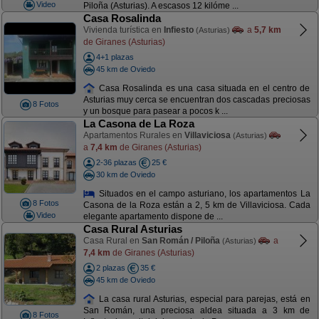
Video
Piloña (Asturias). A escasos 12 kilóme ...
Casa Rosalinda
Vivienda turística en
Infiesto
a
5,7 km
(Asturias)
de Giranes (Asturias)
4+1 plazas
45 km de Oviedo
Casa Rosalinda es una casa situada en el centro de
Asturias muy cerca se encuentran dos cascadas preciosas
8 Fotos
y un bosque para pasear a pocos k ...
La Casona de La Roza
Apartamentos Rurales en
Villaviciosa
(Asturias)
a
7,4 km
de Giranes (Asturias)
2-36 plazas
25 €
30 km de Oviedo
Situados en el campo asturiano, los apartamentos La
8 Fotos
Casona de la Roza están a 2, 5 km de Villaviciosa. Cada
Video
elegante apartamento dispone de ...
Casa Rural Asturias
Casa Rural en
San Román / Piloña
a
(Asturias)
7,4 km
de Giranes (Asturias)
2 plazas
35 €
45 km de Oviedo
La casa rural Asturias, especial para parejas, está en
San Román, una preciosa aldea situada a 3 km de
8 Fotos