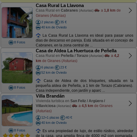
Casa Rural La Llavona
Casa Rural en
Cabranes
a
1,8 km
de
(Asturias)
Giranes (Asturias)
2 plazas
35 €
40 km de Oviedo
La Casa Rural La Llavona es ideal para pasar unos
días de descanso en pareja. Está situada en el concejo de
8 Fotos
Cabranes, en la zona central de ...
Casa de Aldea La Huertuca de Peñella
Casa Rural en
Peñella / Torazo
a
4,2
(Asturias)
km
de Giranes (Asturias)
6 plazas
23 €
52 km de Oviedo
Casa de Aldea de dos trísqueles, situada en la
pequeña aldea de Peñella, a 1 km de Torazo (Cabranes).
8 Fotos
Casa independiente, con jardín y aparc ...
Villa Brandán
Vivienda turística en
San Feliz / Argüero /
Villaviciosa
a
4,5 km
de Giranes
(Asturias)
(Asturias)
12+1 plazas
40 €
40 km de Oviedo
8 Fotos
Es una propiedad de lujo, de estilo rústico, alrededor
de la casa, una amplia finca de 4000 m2 con pomarada,