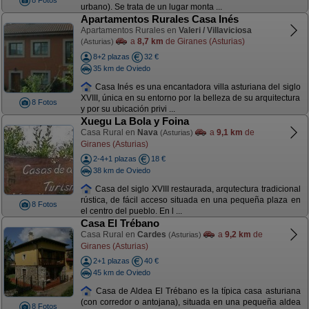
8 Fotos
urbano). Se trata de un lugar monta ...
Apartamentos Rurales Casa Inés
Apartamentos Rurales en
Valeri / Villaviciosa
a
8,7 km
de Giranes (Asturias)
(Asturias)
8+2 plazas
32 €
35 km de Oviedo
Casa Inés es una encantadora villa asturiana del siglo
XVIII, única en su entorno por la belleza de su arquitectura
8 Fotos
y por su ubicación privi ...
Xuegu La Bola y Foina
Casa Rural en
Nava
a
9,1 km
de
(Asturias)
Giranes (Asturias)
2-4+1 plazas
18 €
38 km de Oviedo
Casa del siglo XVIII restaurada, arqutectura tradicional
rústica, de fácil acceso situada en una pequeña plaza en
8 Fotos
el centro del pueblo. En l ...
Casa El Trébano
Casa Rural en
Cardes
a
9,2 km
de
(Asturias)
Giranes (Asturias)
2+1 plazas
40 €
45 km de Oviedo
Casa de Aldea El Trébano es la típica casa asturiana
(con corredor o antojana), situada en una pequeña aldea
8 Fotos