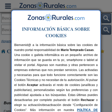
INFORMACIÓN BÁSICA SOBRE
COOKIES
Alojamientos
>
Asturias
> Giranes
Bienvenid@ a la información básica sobre las cookies de
Casas Rurales cerca de Giranes
nuestro portal responsabilidad de
Mario Temprado Casas
.
Una cookie o galleta informática es un pequeño archivo de
información que se guarda en tu pc, smartphone o tablet al
visitar el portal. Algunas son nuestras y otras pertenecen a
empresas externas que nos prestan servicios. Las activadas
y necesarias para que todo funcione correctamente son las
Cookies Técnicas y no necesitan de tu autorización. Al pulsar
el botón
Aceptar
activarás el resto de cookies (analíticas y
El Acebo
rs.
4+1 pers.
publicitarias), personalizadas según tus preferencias y con
 €
26 €
Beloncio (Asturias)
desde
publicidad ajustada a tus búsquedas. Estas últimas puedes
desactivarlas por completo pulsando el botón
Rechazar
o
Buscar
elegir su activación/desactivación desde “Configuración de
Cookies”. Más información en nuestra
POLÍTICA DE
Comunidades: