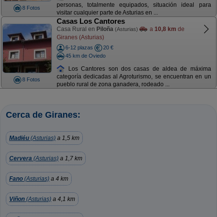
personas, totalmente equipados, situación ideal para
8 Fotos
visitar cualquier parte de Asturias en ...
Casas Los Cantores
Casa Rural en
Piloña
a
10,8 km
de
(Asturias)
Giranes (Asturias)
6-12 plazas
20 €
45 km de Oviedo
Los Cantores son dos casas de aldea de máxima
categoría dedicadas al Agroturismo, se encuentran en un
8 Fotos
pueblo rural de zona ganadera, rodeado ...
Cerca de Giranes:
Madiéu
(Asturias)
a 1,5 km
Cervera
(Asturias)
a 1,7 km
Fano
(Asturias)
a 4 km
Viñon
(Asturias)
a 4,1 km