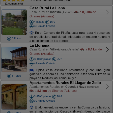
Una casa totalmente independi ...
(1 comentario)
Casa Rural La Llana
Casa Rural en
Infiesto
a
8,3 km
de
(Asturias)
Giranes (Asturias)
4 plazas
16 €
40 km de Oviedo
En el Concejo de Piloña, casa rural para 4 personas
de arquitectura tradicional. Integrada en entorno natural y
8 Fotos
a poco tiempo de las princip ...
La Lloriana
Casa Rural en
Villaviciosa
a
8,4 km
de
(Asturias)
Giranes (Asturias)
3-10+2 plazas
25 €
41 km de Oviedo
Tipica casa asturiana restaurada y con una gran
galería que ahora es una habitación. A tan solo 12km de la
8 Fotos
playa de Rodiles, asi como, muy c ...
Apartamentos Rurales El Llagar de Zoilo
Apartamentos Rurales en
Ceceda / Nava
(Asturias)
a
8,6 km
de Giranes (Asturias)
2-15+2 plazas
20 €
30 km de Oviedo
El alojamiento se encuentra en la Comarca de la sidra,
en el municipio de Ceceda (Nava) (dentro de casco