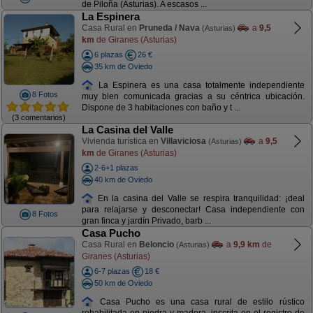
de Piloña (Asturias). A escasos ...
La Espinera
Casa Rural en
Pruneda / Nava
a
9,5
(Asturias)
km
de Giranes (Asturias)
6 plazas
26 €
35 km de Oviedo
La Espinera es una casa totalmente independiente
8 Fotos
muy bien comunicada gracias a su céntrica ubicación.
Dispone de 3 habitaciones con baño y t ...
(3 comentarios)
La Casina del Valle
Vivienda turística en
Villaviciosa
a
9,5
(Asturias)
km
de Giranes (Asturias)
2-6+1 plazas
40 km de Oviedo
En la casina del Valle se respira tranquilidad: ¡deal
para relajarse y desconectar! Casa independiente con
8 Fotos
gran finca y jardín Privado, barb ...
Casa Pucho
Casa Rural en
Beloncio
a
9,9 km
de
(Asturias)
Giranes (Asturias)
6-7 plazas
18 €
50 km de Oviedo
Casa Pucho es una casa rural de estilo rústico