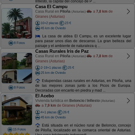
Infiesto, la capital del concejo de P ...
Casa El Campu
Casa Rural en
Piloña
a
7,8 km
de
(Asturias)
Giranes (Asturias)
10+2 plazas
23 €
45 km de Oviedo
La casa de aldea El Campu, es un excelente lugar
para pasar unos días de descanso. La gran belleza del
8 Fotos
paisaje y el ambiente de naturaleza q ...
Casas Rurales Iris de Paz
Casa Rural en
Piloña
a
7,8 km
de
(Asturias)
Giranes (Asturias)
2-19+1 plazas
25 €
25 km de Oviedo
Estupendas casas rurales en Asturias, en Piloña, una
de las mejores zonas junto a los Picos de Europa.
8 Fotos
Decoradas con encanto en piedra y mad ...
El Acebo
Vivienda turística en
Beloncio / Infiesto
(Asturias)
a
7,9 km
de Giranes (Asturias)
4+1 plazas
26 €
45 km de Oviedo
Está situada en el núcleo rural de Beloncio, concejo
15 Fotos
de Piloña, localizado en la comarca oriental de Asturias.