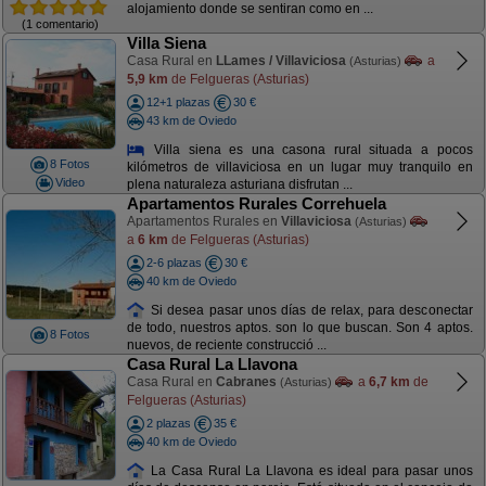
alojamiento donde se sentiran como en ...
(1 comentario)
Villa Siena
Casa Rural en
LLames / Villaviciosa
a
(Asturias)
5,9 km
de Felgueras (Asturias)
12+1 plazas
30 €
43 km de Oviedo
Villa siena es una casona rural situada a pocos
8 Fotos
kilómetros de villaviciosa en un lugar muy tranquilo en
Video
plena naturaleza asturiana disfrutan ...
Apartamentos Rurales Correhuela
Apartamentos Rurales en
Villaviciosa
(Asturias)
a
6 km
de Felgueras (Asturias)
2-6 plazas
30 €
40 km de Oviedo
Si desea pasar unos días de relax, para desconectar
de todo, nuestros aptos. son lo que buscan. Son 4 aptos.
8 Fotos
nuevos, de reciente construcció ...
Casa Rural La Llavona
Casa Rural en
Cabranes
a
6,7 km
de
(Asturias)
Felgueras (Asturias)
2 plazas
35 €
40 km de Oviedo
La Casa Rural La Llavona es ideal para pasar unos