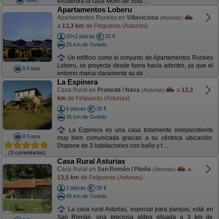
encuentra la casa Molin de Sotu ...
Apartamentos Loberu
Apartamentos Rurales en
Villaviciosa
(Asturias)
a
13,3 km
de Felgueras (Asturias)
20+2 plazas
32 €
25 km de Oviedo
Un edificio como el conjunto de Apartamentos Rurales
Loberu, se proyecta desde fuera hacia adentro, ya que el
8 Fotos
entorno marca claramente su de ...
La Espinera
Casa Rural en
Pruneda / Nava
a
13,3
(Asturias)
km
de Felgueras (Asturias)
6 plazas
26 €
35 km de Oviedo
La Espinera es una casa totalmente independiente
8 Fotos
muy bien comunicada gracias a su céntrica ubicación.
Dispone de 3 habitaciones con baño y t ...
(3 comentarios)
Casa Rural Asturias
Casa Rural en
San Román / Piloña
a
(Asturias)
13,5 km
de Felgueras (Asturias)
2 plazas
35 €
45 km de Oviedo
La casa rural Asturias, especial para parejas, está en
San Román, una preciosa aldea situada a 3 km de