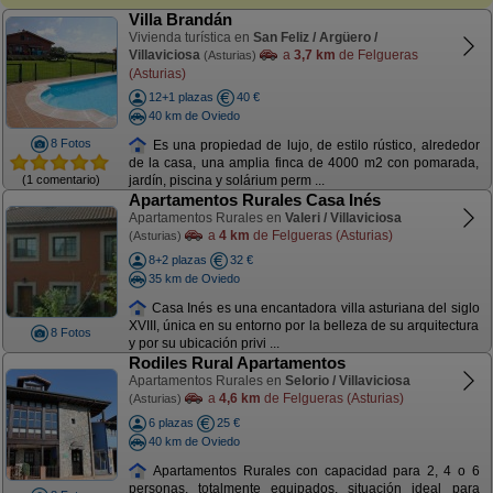
Villa Brandán
Vivienda turística en
San Feliz / Argüero /
Villaviciosa
a
3,7 km
de Felgueras
(Asturias)
(Asturias)
12+1 plazas
40 €
40 km de Oviedo
8 Fotos
Es una propiedad de lujo, de estilo rústico, alrededor
de la casa, una amplia finca de 4000 m2 con pomarada,
(1 comentario)
jardín, piscina y solárium perm ...
Apartamentos Rurales Casa Inés
Apartamentos Rurales en
Valeri / Villaviciosa
a
4 km
de Felgueras (Asturias)
(Asturias)
8+2 plazas
32 €
35 km de Oviedo
Casa Inés es una encantadora villa asturiana del siglo
XVIII, única en su entorno por la belleza de su arquitectura
8 Fotos
y por su ubicación privi ...
Rodiles Rural Apartamentos
Apartamentos Rurales en
Selorio / Villaviciosa
a
4,6 km
de Felgueras (Asturias)
(Asturias)
6 plazas
25 €
40 km de Oviedo
Apartamentos Rurales con capacidad para 2, 4 o 6
personas, totalmente equipados, situación ideal para