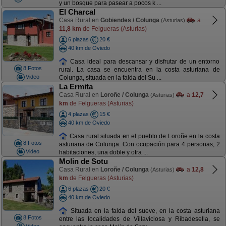
y un bosque para pasear a pocos k ...
El Charcal
Casa Rural en
Gobiendes / Colunga
a
(Asturias)
11,8 km
de Felgueras (Asturias)
6 plazas
20 €
40 km de Oviedo
Casa ideal para descansar y disfrutar de un entorno
8 Fotos
rural. La casa se encuentra en la costa asturiana de
Video
Colunga, situada en la falda del Su ...
La Ermita
Casa Rural en
Loroñe / Colunga
a
12,7
(Asturias)
km
de Felgueras (Asturias)
4 plazas
15 €
40 km de Oviedo
Casa rural situada en el pueblo de Loroñe en la costa
8 Fotos
asturiana de Colunga. Con ocupación para 4 personas, 2
Video
habitaciones, una doble y otra ...
Molin de Sotu
Casa Rural en
Loroñe / Colunga
a
12,8
(Asturias)
km
de Felgueras (Asturias)
6 plazas
20 €
40 km de Oviedo
Situada en la falda del sueve, en la costa asturiana
8 Fotos
entre las localidades de Villaviciosa y Ribadesella, se
Video