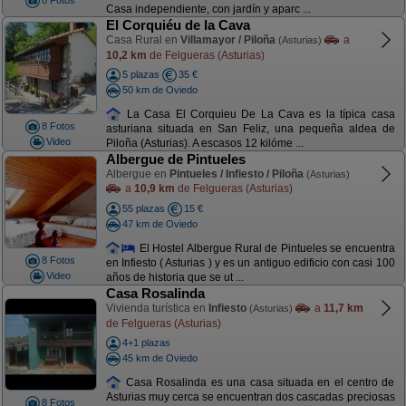
8 Fotos
Casa independiente, con jardín y aparc ...
El Corquiéu de la Cava
Casa Rural en
Villamayor / Piloña
a
(Asturias)
10,2 km
de Felgueras (Asturias)
5 plazas
35 €
50 km de Oviedo
La Casa El Corquieu De La Cava es la típica casa
8 Fotos
asturiana situada en San Feliz, una pequeña aldea de
Video
Piloña (Asturias). A escasos 12 kilóme ...
Albergue de Pintueles
Albergue en
Pintueles / Infiesto / Piloña
(Asturias)
a
10,9 km
de Felgueras (Asturias)
55 plazas
15 €
47 km de Oviedo
El Hostel Albergue Rural de Pintueles se encuentra
8 Fotos
en Infiesto ( Asturias ) y es un antiguo edificio con casi 100
Video
años de historia que se ut ...
Casa Rosalinda
Vivienda turística en
Infiesto
a
11,7 km
(Asturias)
de Felgueras (Asturias)
4+1 plazas
45 km de Oviedo
Casa Rosalinda es una casa situada en el centro de
Asturias muy cerca se encuentran dos cascadas preciosas
8 Fotos