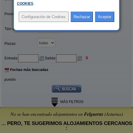
COOKIES
.
Provincias/Islas:
Tipo alquiler:
Plazas:
X
Entrada:
Salida:
Fechas más buscadas
pueblo:
MÁS FILTROS
No se han encontrado alojamientos en
Felgueras
(Asturias)
... PERO, TE SUGERIMOS ALOJAMIENTOS CERCANOS
: