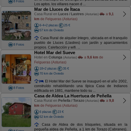
8 Fotos
Los aptos. los villares nacen d ...
Mar de Lluces de Ítaca
Casa Rural en
Luces / Lastres
a
9,1
(Asturias)
km
de Felgueras (Asturias)
6-4+2 plazas
25 €
57 km de Oviedo
Casa Rural de alquiler íntegro, ubicada en el tranquilo
pueblo de Lluces (Llastres) con jardín y aparcamientos
8 Fotos
propios. Calefacción y wifi. ...
Hotel Mar del Sueve
Hotel en
Colunga
a
9,6 km
de
(Asturias)
Felgueras (Asturias)
18+2 plazas
35 €
70 km de Oviedo
El Hotel Mar del Sueve se inauguró en el año 2002,
construído rehabilitando una típica Casa de Indianos
8 Fotos
edificada en 1881, mantiene todo su ...
Casa de Aldea La Huertuca de Peñella
Casa Rural en
Peñella / Torazo
a
9,8
(Asturias)
km
de Felgueras (Asturias)
6 plazas
23 €
52 km de Oviedo
Casa de Aldea de dos trísqueles, situada en la
pequeña aldea de Peñella, a 1 km de Torazo (Cabranes).