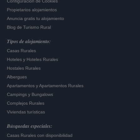
Configuración de Cookies
Propietarios alojamientos
Anuncia gratis tu alojamiento
Blog de Turismo Rural
Tipos de alojamiento:
Casas Rurales
Hoteles
y
Hoteles Rurales
Hostales Rurales
Albergues
Apartamentos
y
Apartamentos Rurales
Campings y Bungalows
Complejos Rurales
Viviendas turísticas
Búsquedas especiales:
Casas Rurales con disponibilidad