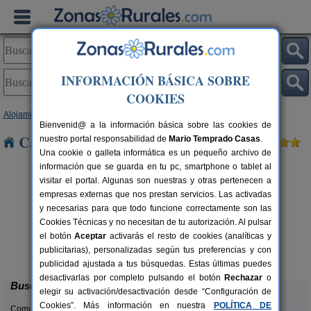
INFORMACIÓN BÁSICA SOBRE
COOKIES
Alojamientos
>
Asturias
> Felgueras
Bienvenid@ a la información básica sobre las cookies de
Casas Rurales cerca de Felgueras
nuestro portal responsabilidad de
Mario Temprado Casas
.
Una cookie o galleta informática es un pequeño archivo de
información que se guarda en tu pc, smartphone o tablet al
visitar el portal. Algunas son nuestras y otras pertenecen a
empresas externas que nos prestan servicios. Las activadas
y necesarias para que todo funcione correctamente son las
Cookies Técnicas y no necesitan de tu autorización. Al pulsar
el botón
Aceptar
activarás el resto de cookies (analíticas y
La Llosuca
rs.
12-22+3 pers.
publicitarias), personalizadas según tus preferencias y con
 €
30 €
San Pedro de Ambás (Asturias)
desde
publicidad ajustada a tus búsquedas. Estas últimas puedes
desactivarlas por completo pulsando el botón
Rechazar
o
Buscar
elegir su activación/desactivación desde “Configuración de
Cookies”. Más información en nuestra
POLÍTICA DE
Comunidades: