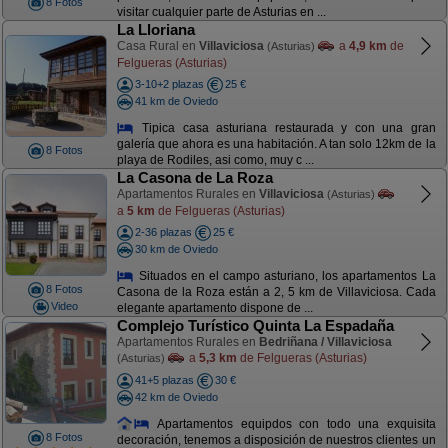
8 Fotos
visitar cualquier parte de Asturias en ...
La Lloriana
Casa Rural en
Villaviciosa
a
4,9 km
de
(Asturias)
Felgueras (Asturias)
3-10+2 plazas
25 €
41 km de Oviedo
Tipica casa asturiana restaurada y con una gran
galería que ahora es una habitación. A tan solo 12km de la
8 Fotos
playa de Rodiles, asi como, muy c ...
La Casona de La Roza
Apartamentos Rurales en
Villaviciosa
(Asturias)
a
5 km
de Felgueras (Asturias)
2-36 plazas
25 €
30 km de Oviedo
Situados en el campo asturiano, los apartamentos La
8 Fotos
Casona de la Roza están a 2, 5 km de Villaviciosa. Cada
Video
elegante apartamento dispone de ...
Complejo Turístico Quinta La Espadaña
Apartamentos Rurales en
Bedriñana / Villaviciosa
a
5,3 km
de Felgueras (Asturias)
(Asturias)
41+5 plazas
30 €
42 km de Oviedo
Apartamentos equipdos con todo una exquisita
8 Fotos
decoración, tenemos a disposición de nuestros clientes un