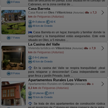
días de descanso en pareja. Está situada en el concejo de
8 Fotos
Cabranes, en la zona central de ...
Casa Barreta
Casa Rural en
Oles / Villaviciosa
a
7,3
(Asturias)
km
de Felgueras (Asturias)
8+3 plazas
60 €
49 km de Oviedo
Casa Barreta es un lugar, tranquilo y familiar donde la
seguridad y la tranquilidad estás aseguradas. Este está
7 Fotos
situado en Oles, a 5 minutos ...
La Casina del Valle
Vivienda turística en
Villaviciosa
a
7,9
(Asturias)
km
de Felgueras (Asturias)
2-6+1 plazas
40 km de Oviedo
En la casina del Valle se respira tranquilidad: ¡deal
para relajarse y desconectar! Casa independiente con
8 Fotos
gran finca y jardín Privado, barb ...
Apartamentos Rurales Los Villares
Apartamentos Rurales en
Colunga
a
(Asturias)
8,3 km
de Felgueras (Asturias)
10 plazas
20 €
70 km de Oviedo
Se trata de dos apartamentos de construción rústica
en el municipio de Colunga en plena comarca de la sidra.