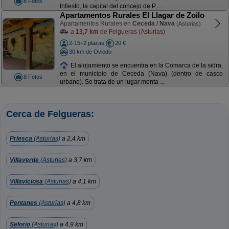
8 Fotos
Infiesto, la capital del concejo de P ...
Apartamentos Rurales El Llagar de Zoilo
Apartamentos Rurales en
Ceceda / Nava
(Asturias)
a
13,7 km
de Felgueras (Asturias)
2-15+2 plazas
20 €
30 km de Oviedo
El alojamiento se encuentra en la Comarca de la sidra,
en el municipio de Ceceda (Nava) (dentro de casco
8 Fotos
urbano). Se trata de un lugar monta ...
Cerca de Felgueras:
Priesca
(Asturias)
a 2,4 km
Villaverde
(Asturias)
a 3,7 km
Villaviciosa
(Asturias)
a 4,1 km
Pentanes
(Asturias)
a 4,8 km
Selorio
(Asturias)
a 4,9 km