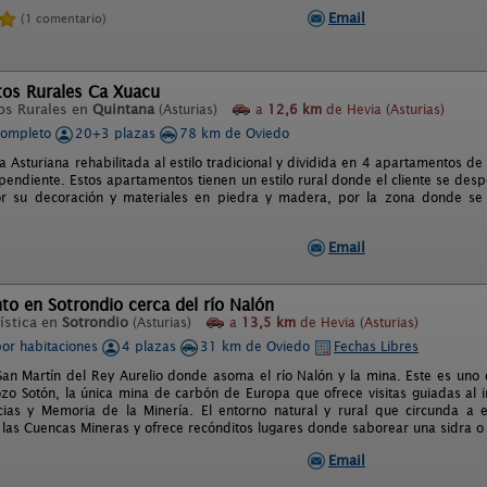
Email
(1 comentario)
os Rurales Ca Xuacu
os Rurales en
Quintana
(Asturias)
a
12,6 km
de Hevia (Asturias)
completo
20+3 plazas
78 km de Oviedo
 Asturiana rehabilitada al estilo tradicional y dividida en 4 apartamentos d
endiente. Estos apartamentos tienen un estilo rural donde el cliente se desp
or su decoración y materiales en piedra y madera, por la zona donde se 
Email
o en Sotrondio cerca del río Nalón
ística en
Sotrondio
(Asturias)
a
13,5 km
de Hevia (Asturias)
por habitaciones
4 plazas
31 km de Oviedo
Fechas Libres
an Martín del Rey Aurelio donde asoma el río Nalón y la mina. Este es uno d
ozo Sotón, la única mina de carbón de Europa que ofrece visitas guiadas al 
ias y Memoria de la Minería. El entorno natural y rural que circunda a e
 las Cuencas Mineras y ofrece recónditos lugares donde saborear una sidra o u
Email