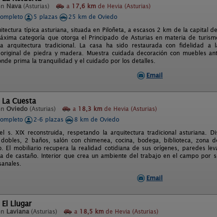
en
Nava
(Asturias)
a
17,6 km
de Hevia (Asturias)
completo
5 plazas
25 km de Oviedo
tectura típica asturiana, situada en Piloñeta, a escasos 2 km de la capital 
máxima categoría que otorga el Principado de Asturias en materia de turis
la arquitectura tradicional. La casa ha sido restaurada con fidelidad a l
 original de piedra y madera. Muestra cuidada decoración con muebles an
de prima la tranquilidad y el cuidado por los detalles.
Email
 La Cuesta
en
Oviedo
(Asturias)
a
18,3 km
de Hevia (Asturias)
completo
2-6 plazas
8 km de Oviedo
el s. XIX reconstruida, respetando la arquitectura tradicional asturiana. D
 dobles, 2 baños, salón con chimenea, cocina, bodega, biblioteca, zona de j
. El mobiliario recupera la realidad cotidiana de sus orígenes, paredes le
 de castaño. Interior que crea un ambiente del trabajo en el campo por s
sanales.
Email
 El Llugar
en
Laviana
(Asturias)
a
18,5 km
de Hevia (Asturias)