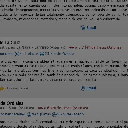
mentos de 50 m² cada uno de ellos. El apartamento rural FLOR DE SIERO
da apartamento, cuenta con un dormitorio, salón, cocina, baño y espacios 
deada de vegetación, montañas y nieve en invierno. Además de un televiso
tado, si lo necesitas. Están totalmente equipados, como ropa de cama, toall
, lavadora, microondas, tostador y menaje de cocina, vajilla y cubertería.
Email
de La Cruz
ística en
La Nava / Langreo
(Asturias)
a
5,7 km
de Hevia (Asturias)
completo
4+1 plazas
25 km de Oviedo
 la cruz es una casa de aldea situada en en el núcleo rural de La Nava (mun
centro de Asturias. Se trata de una casa de estilo rústico, con la estructura d
o de la naturaleza, con muy buena comunicación. La casa es ideal de 1 a 4
 con TV en cada habitación, también dispone de una cama supletoria, 1 baño
ón, corredor interior, terraza exterior cerrada con parrilla.
Email
(1 comentario)
 de Ordiales
a de Siero
(Asturias)
a
6 km
de Hevia (Asturias)
por habitaciones
9+4 plazas
5 km de Oviedo
irador de Ordiales está orientado al Sur y de espaldas al Norte. Domina el pa
itación o desde el jardín, verás salir el sol entre los macizos orientales 