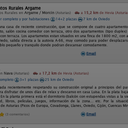
tos Rurales Argame
os Rurales en
Argame / Morcin
(Asturias)
a
15,2 km
de Hevia (Asturia
er completo y por habitaciones
14+2 plazas
7 km de Oviedo
una casa de reciente construcción, que se compone de cuatro apartamento
o, salón cocina comedor con terraza, otro dos apartamentos (tipo duplex) 
 con terraza. Los apartametos estan situados en una finca de 1800 m2, con a
iedo, salida directa a la autovia A-66, muy comodo para poder desplazarse
blo pequeño y tranquilo donde podran descansar comodamente.
Email
en
Nava
(Asturias)
a
17,2 km
de Hevia (Asturias)
completo
3+1 plazas
25 km de Oviedo
ada recientemente respetando su construcción original a principios del pa
a disfrutar de unos días de relax y descanso en casa Luisa. En la plata baj
 En la planta primera está el dormitorio (balcón con estupendas vistas a la si
vd, libros, películas, juegos, información de la zona... etc. Por la situ
de Asturias (Picos de Europa, Covadonga, Llanes, Oviedo, Gijón, Cuencas Mine
Email
(3 comentarios)