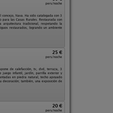
pers/noche
del concejo, Nava. Ha sido catalogada con 3
mo para las Casas Rurales. Restaurada con
a arquitectura tradicional, respetando la
tiguos restaurados, logrando un ambiente
25 €
pers/noche
ispone de calefacción, tv, dvd, terraza, 3
uego infantil, jardín, parrilla exterior y
vantadas en piedra natural, techo apoyado
u decoración; también, una exposición de
20 €
pers/noche