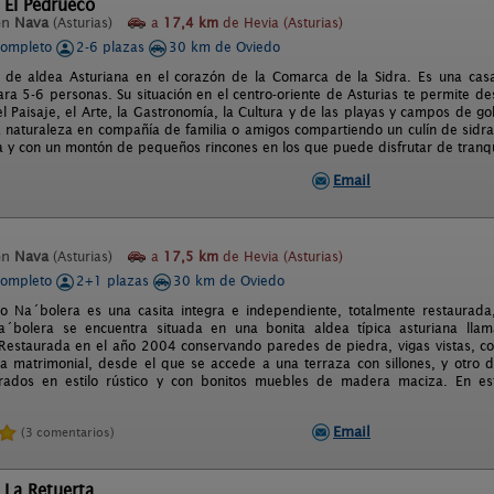
 El Pedrueco
en
Nava
(Asturias)
a
17,4 km
de Hevia (Asturias)
completo
2-6 plazas
30 km de Oviedo
 de aldea Asturiana en el corazón de la Comarca de la Sidra. Es una casa 
ra 5-6 personas. Su situación en el centro-oriente de Asturias te permite d
el Paisaje, el Arte, la Gastronomía, la Cultura y de las playas y campos de 
a naturaleza en compañía de familia o amigos compartiendo un culín de sidra
 y con un montón de pequeños rincones en los que puede disfrutar de tranqu
Email
en
Nava
(Asturias)
a
17,5 km
de Hevia (Asturias)
completo
2+1 plazas
30 km de Oviedo
to Na´bolera es una casita integra e independiente, totalmente restaurada
a´bolera se encuentra situada en una bonita aldea típica asturiana lla
estaurada en el año 2004 conservando paredes de piedra, vigas vistas, co
 matrimonial, desde el que se accede a una terraza con sillones, y otro 
ados en estilo rústico y con bonitos muebles de madera maciza. En e
Email
(3 comentarios)
 La Retuerta