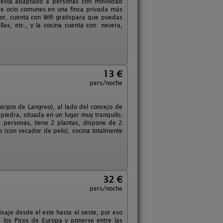
 está adaptado a personas con movilidad
de ocio comunes en una finca privada más
r, cuenta con Wifi gratispara que puedas
as, etc., y la cocina cuenta con: nevera,
13 €
pers/noche
icipio de Langreo), al lado del concejo de
e piedra, situada en un lugar muy tranquilo,
 personas, tiene 2 plantas, dispone de 2
 (con secador de pelo), cocina totalmente
32 €
pers/noche
isaje desde el este hasta el oeste, por eso
de los Picos de Europa y ponerse entre las