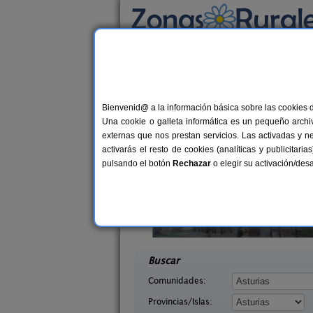
Busca por alojamiento
Alojamientos
>
Asturias
> Hevia
Casas Rurales cerca 
Bienvenid@ a la información básica sobre las cookies 
Una cookie o galleta informática es un pequeño archiv
externas que nos prestan servicios. Las activadas y n
activarás el resto de cookies (analíticas y publicita
pulsando el botón
Rechazar
o elegir su activación/de
saguas
Casa Rural La Rectoral
2-8 pers.
14+
18 €
Asturias)
Beloncio (Asturias)
desde
desd
Buscar
Comunidades:
Provincias/Islas: