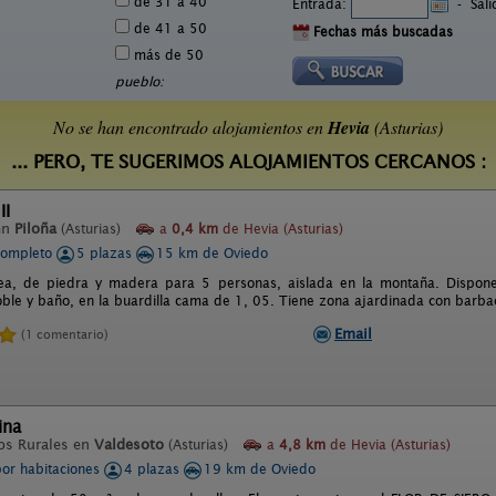
de 31 a 40
Entrada:
-
Sal
de 41 a 50
Fechas más buscadas
más de 50
pueblo:
No se han encontrado alojamientos en
Hevia
(Asturias)
... PERO, TE SUGERIMOS ALOJAMIENTOS CERCANOS :
II
en
Piloña
(Asturias)
a
0,4 km
de Hevia (Asturias)
completo
5 plazas
15 km de Oviedo
a, de piedra y madera para 5 personas, aislada en la montaña. Dispone d
oble y baño, en la buardilla cama de 1, 05. Tiene zona ajardinada con barba
Email
(1 comentario)
ina
os Rurales en
Valdesoto
(Asturias)
a
4,8 km
de Hevia (Asturias)
por habitaciones
4 plazas
19 km de Oviedo