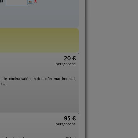
ida:
X
20 €
pers/noche
e cocina-salón, habitación matrimonial,
coa.
95 €
pers/noche