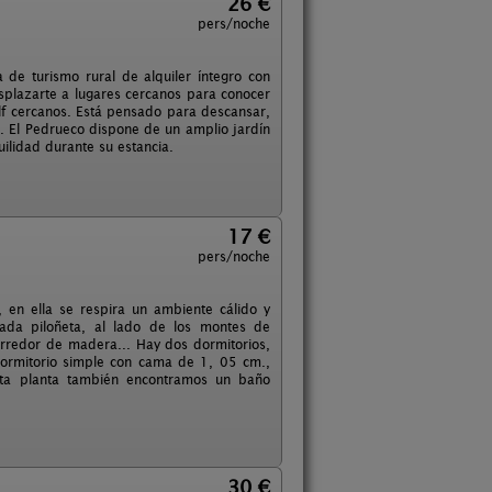
26 €
pers/noche
de turismo rural de alquiler íntegro con
esplazarte a lugares cercanos para conocer
golf cercanos. Está pensado para descansar,
. El Pedrueco dispone de un amplio jardín
ilidad durante su estancia.
17 €
pers/noche
, en ella se respira un ambiente cálido y
mada piloñeta, al lado de los montes de
rredor de madera... Hay dos dormitorios,
dormitorio simple con cama de 1, 05 cm.,
sta planta también encontramos un baño
30 €