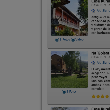
Casa Rural
Casa Rural 
Alquiler 
Antigua casa
capacidad pa
y disfrutar d
y gozar de l
con barbacoa
8 Fotos
Video
Na´Bolera
Casa Rural 
Alquiler 
El alojamien
acogedor. N
peñamayor. R
uno con cama
ambos decor
completo.
8 Fotos
Casa Rural