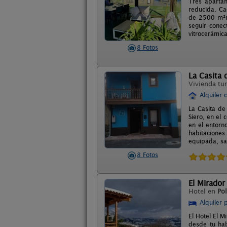
Tres aparta
reducida. Ca
de 2500 m²ro
seguir conec
vitrocerámica
8 Fotos
La Casita 
Vivienda tur
Alquiler 
La Casita de
Siero, en el 
en el entorn
habitaciones
equipada, sal
8 Fotos
El Mirador
Hotel en
Pol
Alquiler 
El Hotel El M
desde tu hab