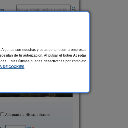
ios
-
al. Algunas son nuestras y otras pertenecen a empresas
cesitan de tu autorización. Al pulsar el botón
Aceptar
uedas. Estas últimas puedes desactivarlas por completo
CA DE COOKIES
.
El Pajar de Pumarega
El Acebo
6 pers.
19 €
Castropol (Asturias)
Beloncio (Asturias
desde
Adaptada a discapacitados