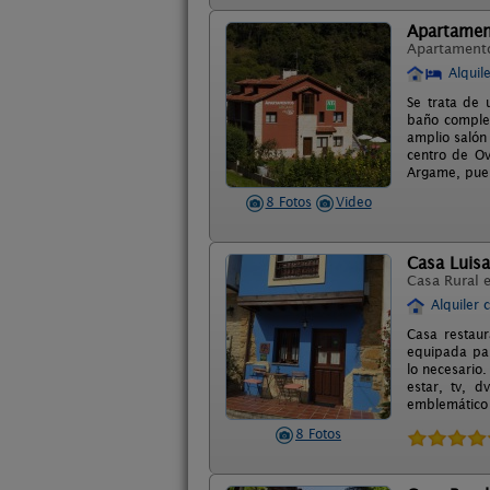
Apartamen
Apartament
Alquil
Se trata de 
baño complet
amplio salón
centro de Ov
Argame, pue
8 Fotos
Video
Casa Luisa
Casa Rural 
Alquiler 
Casa restaur
equipada par
lo necesario.
estar, tv, d
emblemático 
8 Fotos