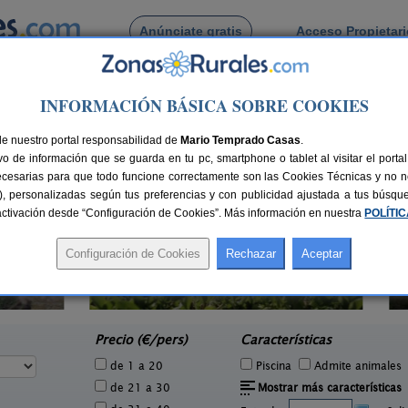
Anúnciate gratis
Acceso Propietar
Busca por pueblo
INFORMACIÓN BÁSICA SOBRE COOKIES
de Hevia
de nuestro portal responsabilidad de
Mario Temprado Casas
.
o de información que se guarda en tu pc, smartphone o tablet al visitar el port
ecesarias para que todo funcione correctamente son las Cookies Técnicas y no ne
rias), personalizadas según tus preferencias y con publicidad ajustada a tus búsq
sactivación desde “Configuración de Cookies”. Más información en nuestra
POLÍTI
La Llosuca
3 pers.
12-22+3 pers.
20 €
30 €
San Pedro de Ambás (Asturias)
e
desde
Precio (€/pers)
Características
de 1 a 20
Piscina
Admite animales
de 21 a 30
Mostrar más características