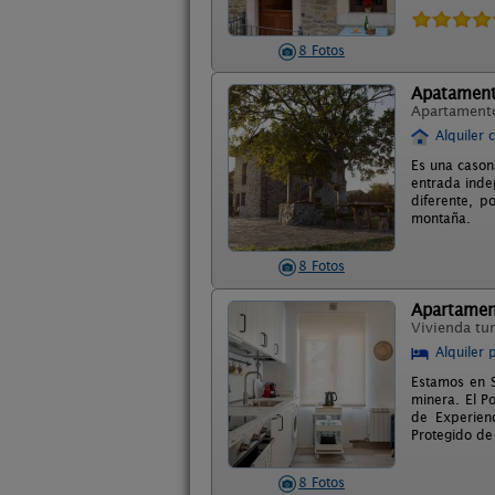
8 Fotos
Apatament
Apartament
Alquiler 
Es una casona
entrada indep
diferente, p
montaña.
8 Fotos
Apartament
Vivienda tur
Alquiler 
Estamos en S
minera. El P
de Experienc
Protegido de
8 Fotos