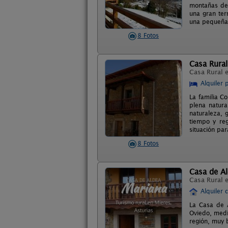
montañas de 
una gran ter
una pequeña 
8 Fotos
Casa Rural
Casa Rural 
Alquiler 
La familia C
plena natura
naturaleza, 
tiempo y reg
situación par
8 Fotos
Casa de A
Casa Rural 
Alquiler 
La Casa de A
Oviedo, media
región, muy 