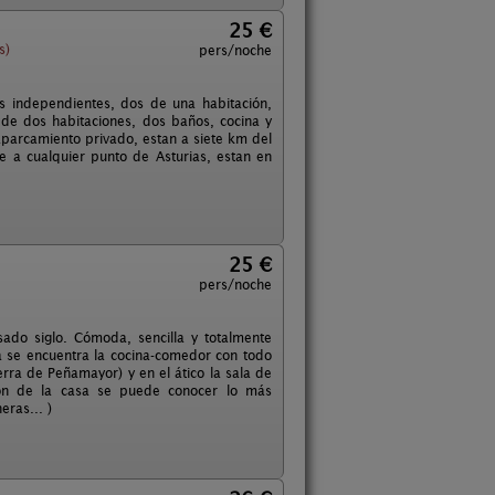
25 €
s)
pers/noche
s independientes, dos de una habitación,
de dos habitaciones, dos baños, cocina y
parcamiento privado, estan a siete km del
 a cualquier punto de Asturias, estan en
25 €
pers/noche
sado siglo. Cómoda, sencilla y totalmente
a se encuentra la cocina-comedor con todo
erra de Peñamayor) y en el ático la sala de
ación de la casa se puede conocer lo más
ras... )