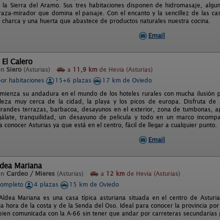
la Sierra del Aramo. Sus tres habitaciones disponen de hidromasaje, algun
raza-mirador que domina el paisaje. Con el encanto y la sencillez de las 
charca y una huerta que abastece de productos naturales nuestra cocina.
Email
 El Calero
en
Siero
(Asturias)
a
11,9 km
de Hevia (Asturias)
por habitaciones
15+6 plazas
17 km de Oviedo
omienza su andadura en el mundo de los hoteles rurales con mucha ilusión p
leza muy cerca de la cidad, la playa y los picos de europa. Disfruta de
grandes terrazas, barbacoa, desayunos en el exterior, zona de tumbonas, a
álate, tranquilidad, un desayuno de pelicula y todo en un marco incompa
a conocer Asturias ya que está en el centro, fácil de llegar a cualquier punto.
Email
ldea Mariana
en
Cardeo / Mieres
(Asturias)
a
12 km
de Hevia (Asturias)
completo
4 plazas
15 km de Oviedo
ldea Mariana es una casa típica asturiana situada en el centro de Astur
 hora de la costa y de la Senda del Oso. Ideal para conocer la provincia por s
bien comunicada con la A-66 sin tener que andar por carreteras secundarias p