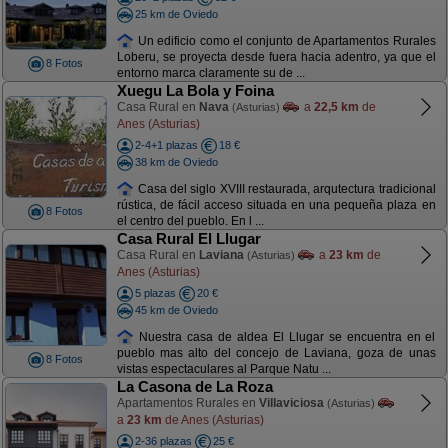
25 km de Oviedo
Un edificio como el conjunto de Apartamentos Rurales
Loberu, se proyecta desde fuera hacia adentro, ya que el
8 Fotos
entorno marca claramente su de ...
Xuegu La Bola y Foina
Casa Rural en
Nava
a
22,5 km
de
(Asturias)
Anes (Asturias)
2-4+1 plazas
18 €
38 km de Oviedo
Casa del siglo XVIII restaurada, arqutectura tradicional
rústica, de fácil acceso situada en una pequeña plaza en
8 Fotos
el centro del pueblo. En l ...
Casa Rural El Llugar
Casa Rural en
Laviana
a
23 km
de
(Asturias)
Anes (Asturias)
5 plazas
20 €
45 km de Oviedo
Nuestra casa de aldea El Llugar se encuentra en el
pueblo mas alto del concejo de Laviana, goza de unas
8 Fotos
vistas espectaculares al Parque Natu ...
La Casona de La Roza
Apartamentos Rurales en
Villaviciosa
(Asturias)
a
23 km
de Anes (Asturias)
2-36 plazas
25 €