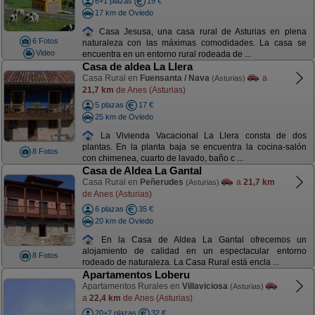
6+1 plazas
19 €
17 km de Oviedo
Casa Jesusa, una casa rural de Asturias en plena
6 Fotos
naturaleza con las máximas comodidades. La casa se
Video
encuentra en un entorno rural rodeada de ...
Casa de aldea La Llera
Casa Rural en
Fuensanta / Nava
a
(Asturias)
21,7 km
de Anes (Asturias)
5 plazas
17 €
25 km de Oviedo
La Vivienda Vacacional La Llera consta de dos
plantas. En la planta baja se encuentra la cocina-salón
8 Fotos
con chimenea, cuarto de lavado, baño c ...
Casa de Aldea La Gantal
Casa Rural en
Peñerudes
a
21,7 km
(Asturias)
de Anes (Asturias)
6 plazas
35 €
20 km de Oviedo
En la Casa de Aldea La Gantal ofrecemos un
alojamiento de calidad en un espectacular entorno
8 Fotos
rodeado de naturaleza. La Casa Rural está encla ...
Apartamentos Loberu
Apartamentos Rurales en
Villaviciosa
(Asturias)
a
22,4 km
de Anes (Asturias)
20+2 plazas
32 €