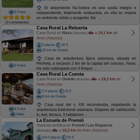
El alojamiento Na´bolera es una casita integra e
8 Fotos
independiente, totalmente restaurada, en ella se respira
un ambiente cálido y acogedor. Na´ ...
(3 comentarios)
Casa Rural La Retuerta
Casa Rural en
Nava
a
19,1 km
de
(Asturias)
Anes (Asturias)
5 plazas
30 €
25 km de Oviedo
Casa de arquitectura típica asturiana, situada en
Piloñeta, a escasos 2 km de la capital del concejo, Nava.
8 Fotos
Ha sido catalogada con 3 trisque ...
Casa Rural La Cuesta
Casa Rural en
Oviedo
a
19,2 km
de
(Asturias)
Anes (Asturias)
2-6 plazas
25 €
8 km de Oviedo
Casa rural del s. XIX reconstruida, respetando la
8 Fotos
arquitectura tradicional asturiana. Dispone de calefacción,
Video
tv, dvd, terraza, 3 habitacion ...
La Escuela de Premió
Vivienda turística en
Premió / Las Regueras
a
19,2 km
de Anes (Asturias)
(Asturias)
10+2 plazas
25 €