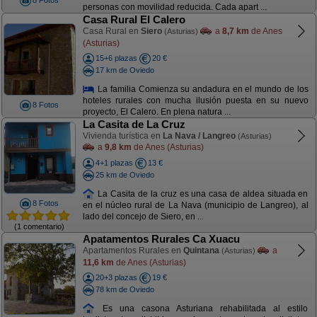
8 Fotos
personas con movilidad reducida. Cada apart ...
Casa Rural El Calero
Casa Rural en
Siero
a
8,7 km
de Anes
(Asturias)
(Asturias)
15+6 plazas
20 €
17 km de Oviedo
La familia Comienza su andadura en el mundo de los
hoteles rurales con mucha ilusión puesta en su nuevo
8 Fotos
proyecto, El Calero. En plena natura ...
La Casita de La Cruz
Vivienda turística en
La Nava / Langreo
(Asturias)
a
9,8 km
de Anes (Asturias)
4+1 plazas
13 €
25 km de Oviedo
La Casita de la cruz es una casa de aldea situada en
8 Fotos
en el núcleo rural de La Nava (municipio de Langreo), al
lado del concejo de Siero, en ...
(1 comentario)
Apatamentos Rurales Ca Xuacu
Apartamentos Rurales en
Quintana
a
(Asturias)
11,6 km
de Anes (Asturias)
20+3 plazas
19 €
78 km de Oviedo
Es una casona Asturiana rehabilitada al estilo