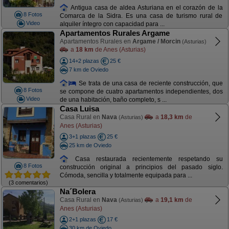
Antigua casa de aldea Asturiana en el corazón de la
8 Fotos
Comarca de la Sidra. Es una casa de turismo rural de
Video
alquiler íntegro con capacidad para ...
Apartamentos Rurales Argame
Apartamentos Rurales en
Argame / Morcin
(Asturias)
a
18 km
de Anes (Asturias)
14+2 plazas
25 €
7 km de Oviedo
Se trata de una casa de reciente construcción, que
8 Fotos
se compone de cuatro apartamentos independientes, dos
Video
de una habitación, baño completo, s ...
Casa Luisa
Casa Rural en
Nava
a
18,3 km
de
(Asturias)
Anes (Asturias)
3+1 plazas
25 €
25 km de Oviedo
Casa restaurada recientemente respetando su
8 Fotos
construcción original a principios del pasado siglo.
Cómoda, sencilla y totalmente equipada para ...
(3 comentarios)
Na´Bolera
Casa Rural en
Nava
a
19,1 km
de
(Asturias)
Anes (Asturias)
2+1 plazas
17 €
30 km de Oviedo