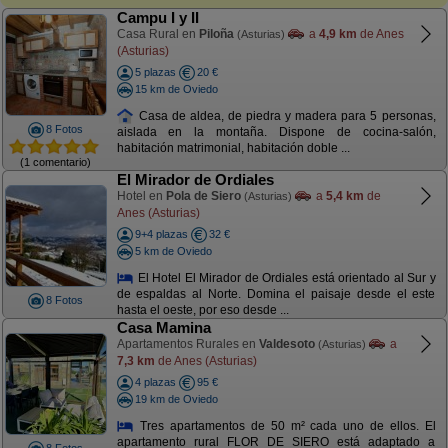
Campu I y II
Casa Rural en
Piloña
a
4,9 km
de Anes
(Asturias)
(Asturias)
5 plazas
20 €
15 km de Oviedo
Casa de aldea, de piedra y madera para 5 personas,
8 Fotos
aislada en la montaña. Dispone de cocina-salón,
habitación matrimonial, habitación doble ...
(1 comentario)
El Mirador de Ordiales
Hotel en
Pola de Siero
a
5,4 km
de
(Asturias)
Anes (Asturias)
9+4 plazas
32 €
5 km de Oviedo
El Hotel El Mirador de Ordiales está orientado al Sur y
de espaldas al Norte. Domina el paisaje desde el este
8 Fotos
hasta el oeste, por eso desde ...
Casa Mamina
Apartamentos Rurales en
Valdesoto
a
(Asturias)
7,3 km
de Anes (Asturias)
4 plazas
95 €
19 km de Oviedo
Tres apartamentos de 50 m² cada uno de ellos. El
apartamento rural FLOR DE SIERO está adaptado a