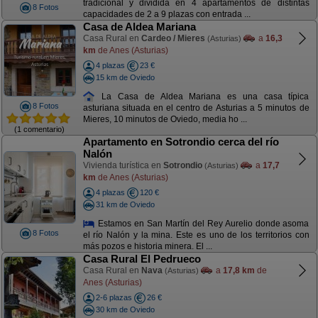
tradicional y dividida en 4 apartamentos de distintas
8 Fotos
capacidades de 2 a 9 plazas con entrada ...
Casa de Aldea Mariana
Casa Rural en
Cardeo / Mieres
a
16,3
(Asturias)
km
de Anes (Asturias)
4 plazas
23 €
15 km de Oviedo
La Casa de Aldea Mariana es una casa típica
8 Fotos
asturiana situada en el centro de Asturias a 5 minutos de
Mieres, 10 minutos de Oviedo, media ho ...
(1 comentario)
Apartamento en Sotrondio cerca del río
Nalón
Vivienda turística en
Sotrondio
a
17,7
(Asturias)
km
de Anes (Asturias)
4 plazas
120 €
31 km de Oviedo
Estamos en San Martín del Rey Aurelio donde asoma
8 Fotos
el río Nalón y la mina. Este es uno de los territorios con
más pozos e historia minera. El ...
Casa Rural El Pedrueco
Casa Rural en
Nava
a
17,8 km
de
(Asturias)
Anes (Asturias)
2-6 plazas
26 €
30 km de Oviedo