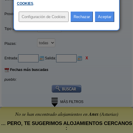
COOKIES
.
Provincias/Islas:
Tipo alquiler:
Plazas:
X
Entrada:
Salida:
Fechas más buscadas
pueblo:
MÁS FILTROS
No se han encontrado alojamientos en
Anes
(Asturias)
... PERO, TE SUGERIMOS ALOJAMIENTOS CERCANOS
: