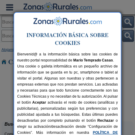
INFORMACIÓN BÁSICA SOBRE
COOKIES
Alojamientos
>
Asturias
> Anes
Bienvenid@ a la información básica sobre las cookies de
Casas Rurales cerca de Anes
nuestro portal responsabilidad de
Mario Temprado Casas
.
Una cookie o galleta informática es un pequeño archivo de
información que se guarda en tu pc, smartphone o tablet al
visitar el portal. Algunas son nuestras y otras pertenecen a
empresas externas que nos prestan servicios. Las activadas
y necesarias para que todo funcione correctamente son las
Cookies Técnicas y no necesitan de tu autorización. Al pulsar
el botón
Aceptar
activarás el resto de cookies (analíticas y
El Pajar de Pumarega
rs.
6 pers.
publicitarias), personalizadas según tus preferencias y con
 €
19 €
Castropol (Asturias)
desde
publicidad ajustada a tus búsquedas. Estas últimas puedes
desactivarlas por completo pulsando el botón
Rechazar
o
Buscar
elegir su activación/desactivación desde “Configuración de
Cookies”. Más información en nuestra
POLÍTICA DE
Comunidades: