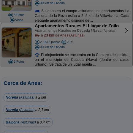
30 km de Oviedo
Situados en el campo asturiano, los apartamentos La
8 Fotos
Casona de la Roza están a 2, 5 km de Villaviciosa. Cada
Video
elegante apartamento dispone de ...
Apartamentos Rurales El Llagar de Zoilo
Apartamentos Rurales en
Ceceda / Nava
(Asturias)
a
23 km
de Anes (Asturias)
2-15+2 plazas
20 €
30 km de Oviedo
El alojamiento se encuentra en la Comarca de la sidra,
en el municipio de Ceceda (Nava) (dentro de casco
8 Fotos
urbano). Se trata de un lugar monta ...
Cerca de Anes:
Noreña
(Asturias)
a 2 km
Noreña
(Asturias)
a 2,1 km
Balbona
(Asturias)
a 3,4 km