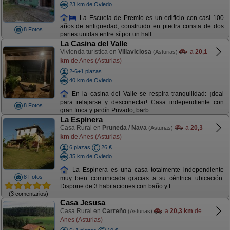
23 km de Oviedo
La Escuela de Premio es un edificio con casi 100
años de antigüedad, construido en piedra consta de dos
8 Fotos
partes unidas entre sí por un hall. ...
La Casina del Valle
Vivienda turística en
Villaviciosa
a
20,1
(Asturias)
km
de Anes (Asturias)
2-6+1 plazas
40 km de Oviedo
En la casina del Valle se respira tranquilidad: ¡deal
para relajarse y desconectar! Casa independiente con
8 Fotos
gran finca y jardín Privado, barb ...
La Espinera
Casa Rural en
Pruneda / Nava
a
20,3
(Asturias)
km
de Anes (Asturias)
6 plazas
26 €
35 km de Oviedo
La Espinera es una casa totalmente independiente
8 Fotos
muy bien comunicada gracias a su céntrica ubicación.
Dispone de 3 habitaciones con baño y t ...
(3 comentarios)
Casa Jesusa
Casa Rural en
Carreño
a
20,3 km
de
(Asturias)
Anes (Asturias)