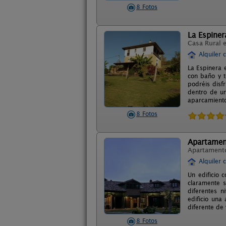
8 Fotos
La Espiner
Casa Rural 
Alquiler 
La Espinera 
con baño y t
podréis disf
dentro de un
aparcamient
8 Fotos
Apartamen
Apartament
Alquiler 
Un edificio 
claramente s
diferentes n
edificio una
diferente de 
8 Fotos