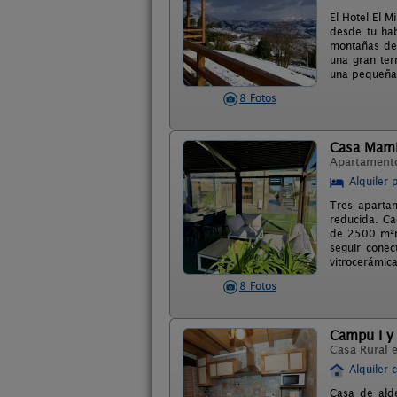
El Hotel El M
desde tu hab
montañas de 
una gran ter
una pequeña 
8 Fotos
Casa Mam
Apartament
Alquiler 
Tres aparta
reducida. Ca
de 2500 m²ro
seguir conec
vitrocerámica
8 Fotos
Campu I y 
Casa Rural 
Alquiler 
Casa de alde