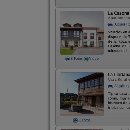
La Casona
Apartament
Alquiler 
Situados en 
dispone de T
de la Roza e
Casona de l
microondas, 
8 Fotos
Video
La Llorian
Casa Rural 
Alquiler 
Tipica casa 
como, muy ce
histórico de
triples con 
8 Fotos