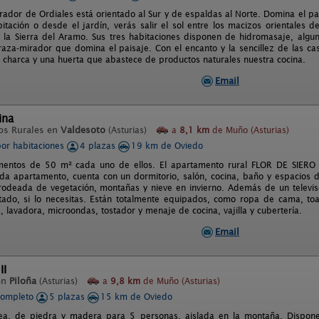
irador de Ordiales está orientado al Sur y de espaldas al Norte. Domina el pa
itación o desde el jardín, verás salir el sol entre los macizos orientales 
la Sierra del Aramo. Sus tres habitaciones disponen de hidromasaje, algun
raza-mirador que domina el paisaje. Con el encanto y la sencillez de las 
charca y una huerta que abastece de productos naturales nuestra cocina.
Email
ina
os Rurales en
Valdesoto
(Asturias)
a
8,1 km
de Muño (Asturias)
por habitaciones
4 plazas
19 km de Oviedo
mentos de 50 m² cada uno de ellos. El apartamento rural FLOR DE SIERO
da apartamento, cuenta con un dormitorio, salón, cocina, baño y espacios 
deada de vegetación, montañas y nieve en invierno. Además de un televiso
tado, si lo necesitas. Están totalmente equipados, como ropa de cama, toall
, lavadora, microondas, tostador y menaje de cocina, vajilla y cubertería.
Email
II
en
Piloña
(Asturias)
a
9,8 km
de Muño (Asturias)
completo
5 plazas
15 km de Oviedo
a, de piedra y madera para 5 personas, aislada en la montaña. Dispone d