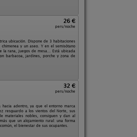
26 €
pers/noche
rica ubicación. Dispone de 3 habitaciones
on chimenea y un aseo. Y en el semisótano
e la rana, juegos de mesa... Está ubicada
con barbacoa, jardines, porche y zona de
32 €
pers/noche
a hacia adentro, ya que el entorno marca
ez resguardo a los vientos del Norte, sus
de materiales nobles, consiguen y dan al
 más que un alojamiento rural: una forma
n común, el bienestar de sus ocupantes.