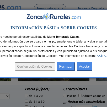
Anúnciate gratis
Acceso Propietar
Busca por pueblo
INFORMACIÓN BÁSICA SOBRE COOKIES
 de Muño
de nuestro portal responsabilidad de
Mario Temprado Casas
.
o de información que se guarda en tu pc, smartphone o tablet al visitar el port
ecesarias para que todo funcione correctamente son las Cookies Técnicas y no ne
rias), personalizadas según tus preferencias y con publicidad ajustada a tus búsq
sactivación desde “Configuración de Cookies”. Más información en nuestra
POLÍTI
El Pajar de Pumarega
3 pers.
6 pers.
30 €
19 €
Castropol (Asturias)
e
desde
Precio (€/pers)
Características
de 1 a 20
Piscina
Admite animales
de 21 a 30
Mostrar más características