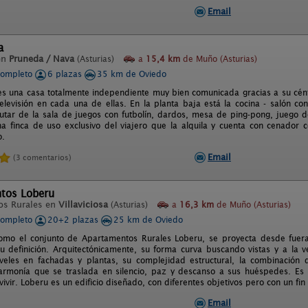
Email
a
en
Pruneda / Nava
(Asturias)
a
15,4 km
de Muño (Asturias)
completo
6 plazas
35 km de Oviedo
es una casa totalmente independiente muy bien comunicada gracias a su cént
elevisión en cada una de ellas. En la planta baja está la cocina - salón c
rutar de la sala de juegos con futbolín, dardos, mesa de ping-pong, juego d
a finca de uso exclusivo del viajero que la alquila y cuenta con cenador 
o.
Email
(3 comentarios)
tos Loberu
os Rurales en
Villaviciosa
(Asturias)
a
16,3 km
de Muño (Asturias)
completo
20+2 plazas
25 km de Oviedo
como el conjunto de Apartamentos Rurales Loberu, se proyecta desde fuer
u definición. Arquitectónicamente, su forma curva buscando vistas y a la v
iveles en fachadas y plantas, su complejidad estructural, la combinación 
 armonía que se traslada en silencio, paz y descanso a sus huéspedes. Es
vivir. Loberu es un edificio diseñado, con diferentes objetivos pero con un fi
Email