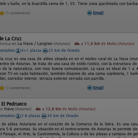
oble y baño, en la buardilla cama de 1, 05. Tiene zona ajardinada con barba
Email
(1 comentario)
de La Cruz
ística en
La Nava / Langreo
(Asturias)
a
11,4 km
de Muño (Asturias)
completo
4+1 plazas
25 km de Oviedo
 la cruz es una casa de aldea situada en en el núcleo rural de La Nava (mun
centro de Asturias. Se trata de una casa de estilo rústico, con la estructura d
o de la naturaleza, con muy buena comunicación. La casa es ideal de 1 a 4
 con TV en cada habitación, también dispone de una cama supletoria, 1 baño
ón, corredor interior, terraza exterior cerrada con parrilla.
Email
(1 comentario)
 El Pedrueco
en
Nava
(Asturias)
a
12,8 km
de Muño (Asturias)
completo
2-6 plazas
30 km de Oviedo
 de aldea Asturiana en el corazón de la Comarca de la Sidra. Es una casa 
ra 5-6 personas. Su situación en el centro-oriente de Asturias te permite d
el Paisaje, el Arte, la Gastronomía, la Cultura y de las playas y campos de 