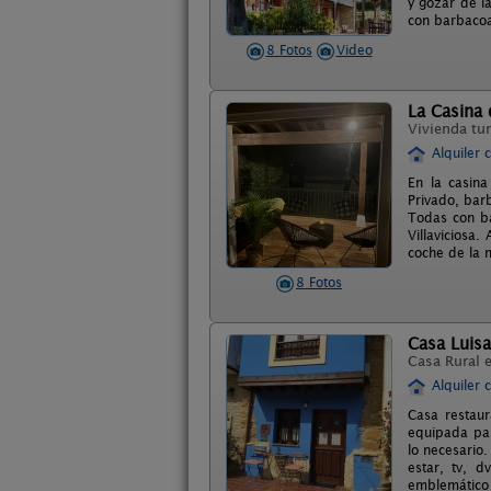
y gozar de l
con barbacoa
8 Fotos
Video
La Casina 
Vivienda tur
Alquiler 
En la casina
Privado, bar
Todas con ba
Villaviciosa
coche de la 
8 Fotos
Casa Luisa
Casa Rural 
Alquiler 
Casa restaur
equipada par
lo necesario.
estar, tv, d
emblemático 