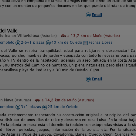
a naturaleza en compañía de familia o amigos compartiendo un culín de sidra
 y con un montón de pequeños rincones en los que puede disfrutar de tranqu
Email
del Valle
ística en
Villaviciosa
(Asturias)
a
13,7 km
de Muño (Asturias)
completo
2-6+1 plazas
40 km de Oviedo
Fechas Libres
 del Valle se respira tranquilidad: ¡deal para relajarse y desconectar! C
bacoa, porche, muebles de jardín y equipada con todo lo necesario para pas
ño y TV dentro de la habitación, además un aseo. Situada en la costa Ast
. A 300 metros del Camino de Santiago. En plena naturaleza pero ideal situa
maravillosa playa de Rodiles y a 30 min de Oviedo, Gijón.
Email
en
Nava
(Asturias)
a
14,2 km
de Muño (Asturias)
completo
3+1 plazas
25 km de Oviedo
ada recientemente respetando su construcción original a principios del pa
a disfrutar de unos días de relax y descanso en casa Luisa. En la plata baj
 En la planta primera está el dormitorio (balcón con estupendas vistas a la si
vd, libros, películas, juegos, información de la zona... etc. Por la situ
de Asturias (Picos de Europa, Covadonga, Llanes, Oviedo, Gijón, Cuencas Mine