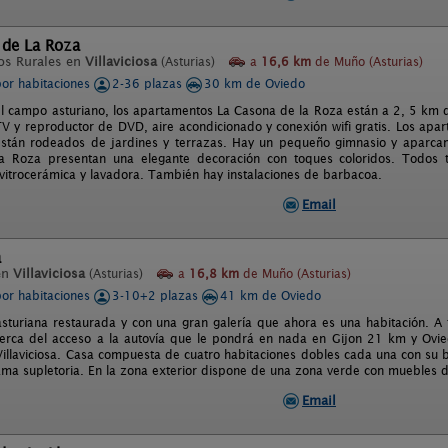
 de La Roza
os Rurales en
Villaviciosa
(Asturias)
a
16,6 km
de Muño (Asturias)
por habitaciones
2-36 plazas
30 km de Oviedo
el campo asturiano, los apartamentos La Casona de la Roza están a 2, 5 km d
V y reproductor de DVD, aire acondicionado y conexión wifi gratis. Los apar
stán rodeados de jardines y terrazas. Hay un pequeño gimnasio y aparcam
a Roza presentan una elegante decoración con toques coloridos. Todos
vitrocerámica y lavadora. También hay instalaciones de barbacoa.
Email
a
en
Villaviciosa
(Asturias)
a
16,8 km
de Muño (Asturias)
por habitaciones
3-10+2 plazas
41 km de Oviedo
asturiana restaurada y con una gran galería que ahora es una habitación. A 
rca del acceso a la autovía que le pondrá en nada en Gijon 21 km y Ovie
 Villaviciosa. Casa compuesta de cuatro habitaciones dobles cada una con su
cama supletoria. En la zona exterior dispone de una zona verde con muebles d
Email