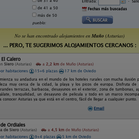
de 31 a 40
Entrada:
-
Sal
de 41 a 50
Fechas más buscadas
más de 50
pueblo:
No se han encontrado alojamientos en
Muño
(Asturias)
... PERO, TE SUGERIMOS ALOJAMIENTOS CERCANOS :
 El Calero
en
Siero
(Asturias)
a
2,2 km
de Muño (Asturias)
por habitaciones
15+6 plazas
17 km de Oviedo
omienza su andadura en el mundo de los hoteles rurales con mucha ilusión p
leza muy cerca de la cidad, la playa y los picos de europa. Disfruta de
grandes terrazas, barbacoa, desayunos en el exterior, zona de tumbonas, a
álate, tranquilidad, un desayuno de pelicula y todo en un marco incompa
a conocer Asturias ya que está en el centro, fácil de llegar a cualquier punto.
Email
 de Ordiales
a de Siero
(Asturias)
a
4,5 km
de Muño (Asturias)
por habitaciones
9+4 plazas
5 km de Oviedo