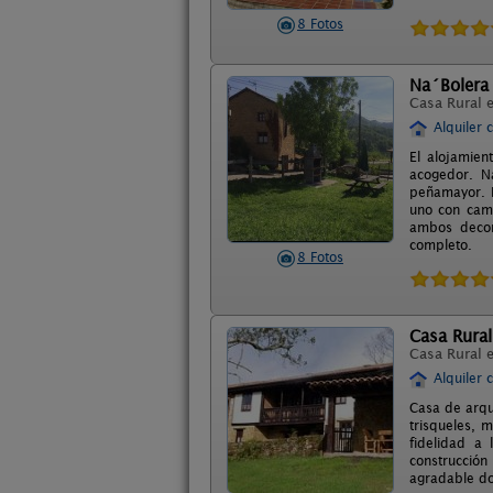
8 Fotos
Na´Bolera
Casa Rural 
Alquiler 
El alojamien
acogedor. N
peñamayor. R
uno con cama
ambos decor
completo.
8 Fotos
Casa Rural
Casa Rural 
Alquiler 
Casa de arqui
trisqueles, 
fidelidad a 
construcción
agradable don