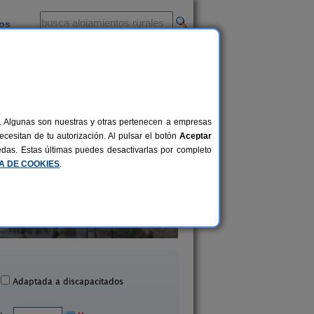
ios
-
al. Algunas son nuestras y otras pertenecen a empresas
cesitan de tu autorización. Al pulsar el botón
Aceptar
uedas. Estas últimas puedes desactivarlas por completo
CA DE COOKIES
.
Casa Rural La Rectoral
La Ermita
14+3 pers.
20 €
Beloncio (Asturias)
Loroñe (Asturias)
desde
Adaptada a discapacitados