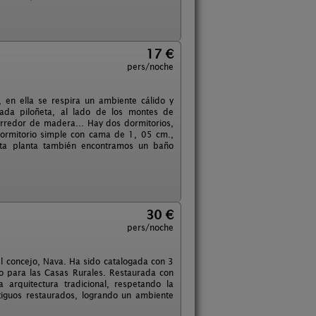
17 €
pers/noche
, en ella se respira un ambiente cálido y
mada piloñeta, al lado de los montes de
rredor de madera... Hay dos dormitorios,
dormitorio simple con cama de 1, 05 cm.,
sta planta también encontramos un baño
30 €
pers/noche
del concejo, Nava. Ha sido catalogada con 3
mo para las Casas Rurales. Restaurada con
a arquitectura tradicional, respetando la
tiguos restaurados, logrando un ambiente