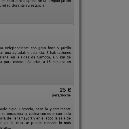
. El Pedrueco dispone de un amplio jardín
ilidad durante su estancia.
asa independiente con gran finca y jardín
ar una agradable estancia. 3 habitaciones
uriana, en la aldea de Camoca, a 5 km de
da para conocer Asturias, a 15 minutos en
25 €
pers/noche
sado siglo. Cómoda, sencilla y totalmente
a se encuentra la cocina-comedor con todo
erra de Peñamayor) y en el ático la sala de
ación de la casa se puede conocer lo más
ras... )