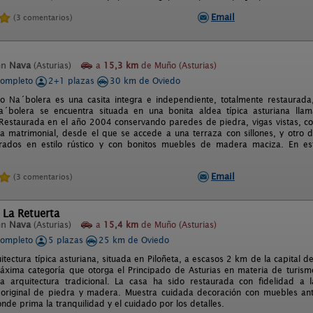
Email
(3 comentarios)
en
Nava
(Asturias)
a
15,3 km
de Muño (Asturias)
completo
2+1 plazas
30 km de Oviedo
to Na´bolera es una casita integra e independiente, totalmente restaurada
a´bolera se encuentra situada en una bonita aldea típica asturiana lla
estaurada en el año 2004 conservando paredes de piedra, vigas vistas, co
 matrimonial, desde el que se accede a una terraza con sillones, y otro 
ados en estilo rústico y con bonitos muebles de madera maciza. En e
Email
(3 comentarios)
 La Retuerta
en
Nava
(Asturias)
a
15,4 km
de Muño (Asturias)
completo
5 plazas
25 km de Oviedo
tectura típica asturiana, situada en Piloñeta, a escasos 2 km de la capital 
máxima categoría que otorga el Principado de Asturias en materia de turis
la arquitectura tradicional. La casa ha sido restaurada con fidelidad a l
 original de piedra y madera. Muestra cuidada decoración con muebles an
de prima la tranquilidad y el cuidado por los detalles.