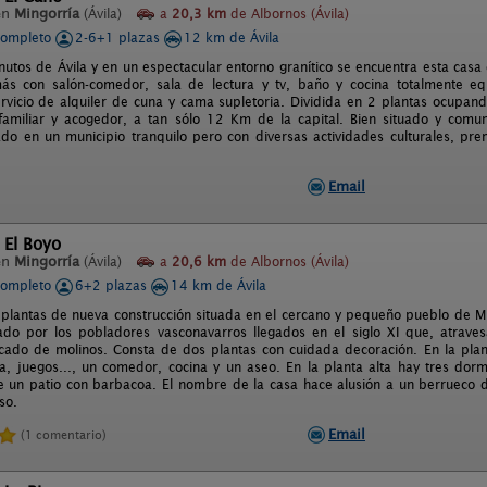
en
Mingorría
(Ávila)
a
20,3 km
de Albornos (Ávila)
completo
2-6+1 plazas
12 km de Ávila
nutos de Ávila y en un espectacular entorno granítico se encuentra esta casa 
s con salón-comedor, sala de lectura y tv, baño y cocina totalmente equ
rvicio de alquiler de cuna y cama supletoria. Dividida en 2 plantas ocupando 
familiar y acogedor, a tan sólo 12 Km de la capital. Bien situado y comun
ado en un municipio tranquilo pero con diversas actividades culturales, pre
Email
 El Boyo
en
Mingorría
(Ávila)
a
20,6 km
de Albornos (Ávila)
completo
6+2 plazas
14 km de Ávila
plantas de nueva construcción situada en el cercano y pequeño pueblo de Min
ado por los pobladores vasconavarros llegados en el siglo XI que, atraves
icado de molinos. Consta de dos plantas con cuidada decoración. En la pla
 juegos..., un comedor, cocina y un aseo. En la planta alta hay tres dorm
e un patio con barbacoa. El nombre de la casa hace alusión a un berrueco de
so.
Email
(1 comentario)