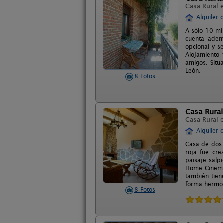
Casa Rural 
Alquiler 
A sólo 10 mi
cuenta ademá
opcional y se
Alojamiento 
amigos. Situ
León.
8 Fotos
Casa Rural
Casa Rural 
Alquiler 
Casa de dos 
roja fue cre
paisaje salp
Home Cinema,
también tien
forma hermo
8 Fotos