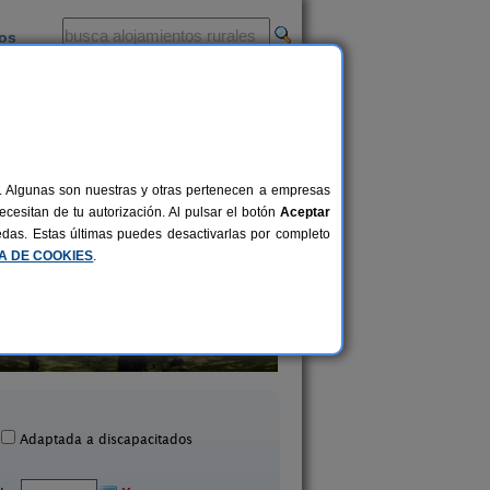
ios
-
al. Algunas son nuestras y otras pertenecen a empresas
cesitan de tu autorización. Al pulsar el botón
Aceptar
uedas. Estas últimas puedes desactivarlas por completo
CA DE COOKIES
.
Casa Julia
Casa Rural Valle de 
6 pers.
20 €
Piedrahíta (Ávila)
Candeleda (Ávila
desde
Adaptada a discapacitados