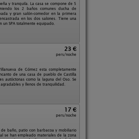
queña y tranquila. La casa se compone de 5
Teniendo los 2 baños comunes ducha de
ipada y gran salón-comedor en la primera
encastrada en los dos salones. Tiene una
on un SPA totalmente equipado.
23 €
pers/noche
Villanueva de Gómez esta completamente
ncanto de una casa de pueblo de Castilla
ves autóctonas como la laguna del Oso. Se
agradables y llenos de tranquilidad.
17 €
pers/noche
 de baño, patio con barbacoa y mobiliario
cual se han empleado materiales de la zona