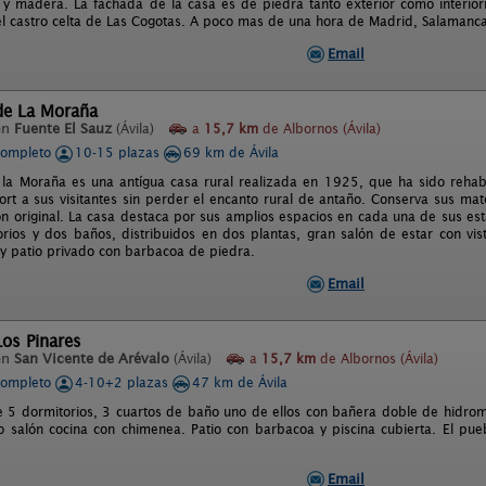
y madera. La fachada de la casa es de piedra tanto exterior como interior
l castro celta de Las Cogotas. A poco mas de una hora de Madrid, Salamanca,
Email
de La Moraña
en
Fuente El Sauz
(Ávila)
a
15,7 km
de Albornos (Ávila)
completo
10-15 plazas
69 km de Ávila
 la Moraña es una antígua casa rural realizada en 1925, que ha sido rehab
rt a sus visitantes sin perder el encanto rural de antaño. Conserva sus mat
ión original. La casa destaca por sus amplios espacios en cada una de sus e
orios y dos baños, distribuidos en dos plantas, gran salón de estar con vis
y patio privado con barbacoa de piedra.
Email
Los Pinares
en
San Vicente de Arévalo
(Ávila)
a
15,7 km
de Albornos (Ávila)
completo
4-10+2 plazas
47 km de Ávila
e 5 dormitorios, 3 cuartos de baño uno de ellos con bañera doble de hidromas
o salón cocina con chimenea. Patio con barbacoa y piscina cubierta. El pu
Email