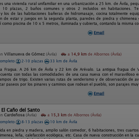
 es una vivienda rural unifamiliar en una urbanización a 25 km. de Ávila, pe
s. 10 plazas, 2 baños comunes y otros 2 incluidos en habitaciones. 
y los de las habitaciones bañeras de hidromasaje, cocina totalmente equ
ón de estar y juegos en la segunda planta, paredes de piedra y chimenea 
í como piscina de 10 x 5 metros, iluminada y cubierta, contando la misma c
Email
en
Villanueva de Gómez
(Ávila)
a
14,9 km
de Albornos (Ávila)
completo
2-10 plazas
33 km de Ávila
La Fragua. A 26 km de Ávila y 22 km de Arévalo. La antigua fragua de 
cuenta con todas las comodidades de una casa nueva con el maravilloso e
campos de trigo. Existen varias rutas de senderismo y de observación de a
zar paseos por los pinares y caminos que rodean el pueblo, son parajes muy 
Email
 El Caño del Santo
en
Cardeñosa
(Ávila)
a
15,3 km
de Albornos (Ávila)
completo
8-13 plazas
10 km de Ávila
ida en piedra y madera, amplio salón comedor, 6 habitaciones, tres cuartos
himenea, leña, calefacción ecológica, etc. Casa de nueva construcción en la 