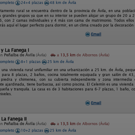
completo
24+4 plazas
48 km de Ávila
tamento rural se encuentra dentro de la provincia de Ávila, en una poblaci
a grandes grupos ya que en su interior se pueden alojar un grupo de 20 a 
6, con 2 camas individuales y 4 más con cama de matrimonio. Todos ellos
rás aquí el lugar perfecto para dormir, en un clima creado por la decoració
Email
 y La Fanega I
en
Peñalba de Ávila
(Ávila)
a
13,5 km
de Albornos (Ávila)
completo
8+1 plazas
25 km de Ávila
 una vivienda rural unifamiliar en una urbanización a 25 km. de Ávila, peq
, para 8 plazas, 2 baños, cocina totalmente equipada y gran salón de 43
piedra y chimenea, con su cubierta independiente y zona intermedi
e ajardinada, tiene barbacoa, así como piscina. El Celemín es una vivienda 
queña y tranquila. La casa es de 3 habitaciones para 6-7 plazas, 1 baño, c
iveles.
Email
 La Fanega II
en
Peñalba de Ávila
(Ávila)
a
13,5 km
de Albornos (Ávila)
completo
10+2 plazas
25 km de Ávila