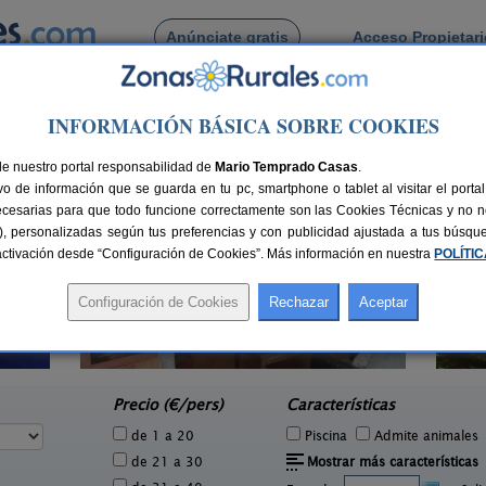
Anúnciate gratis
Acceso Propietar
Busca por pueblo
INFORMACIÓN BÁSICA SOBRE COOKIES
rnos
de Albornos
de nuestro portal responsabilidad de
Mario Temprado Casas
.
o de información que se guarda en tu pc, smartphone o tablet al visitar el port
ecesarias para que todo funcione correctamente son las Cookies Técnicas y no ne
rias), personalizadas según tus preferencias y con publicidad ajustada a tus búsq
sactivación desde “Configuración de Cookies”. Más información en nuestra
POLÍTI
Casa Rural El Rincón de Gredos
5 pers.
6-16+1 pers.
46 €
38 €
Navaluenga (Ávila)
e
desde
Precio (€/pers)
Características
de 1 a 20
Piscina
Admite animales
de 21 a 30
Mostrar más características