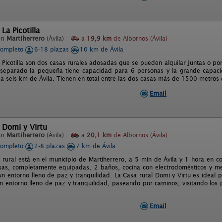
La Picotilla
en
Martiherrero
(Ávila)
a
19,9 km
de Albornos (Ávila)
completo
6-18 plazas
10 km de Ávila
 Picotilla son dos casas rurales adosadas que se pueden alquilar juntas o por
 separado la pequeña tiene capacidad para 6 personas y la grande capaci
 a seis km de Ávila. Tienen en total entre las dos casas más de 1500 metros 
Email
 Domi y Virtu
en
Martiherrero
(Ávila)
a
20,1 km
de Albornos (Ávila)
completo
2-8 plazas
7 km de Ávila
 rural está en el municipio de Martiherrero, a 5 min de Ávila y 1 hora en
as, completamente equipadas, 2 baños, cocina con electrodomésticos y me
un entorno lleno de paz y tranquilidad. La Casa rural Domi y Virtu es ideal 
n entorno lleno de paz y tranquilidad, paseando por caminos, visitando los
Email