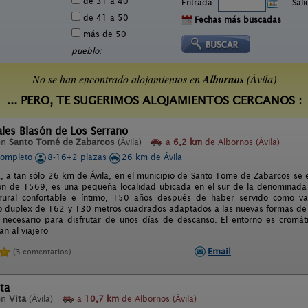
de 31 a 40
Entrada:
-
Sal
de 41 a 50
Fechas más buscadas
más de 50
pueblo:
No se han encontrado alojamientos en
Albornos
(Ávila)
... PERO, TE SUGERIMOS ALOJAMIENTOS CERCANOS :
les Blasón de Los Serrano
en
Santo Tomé de Zabarcos
(Ávila)
a
6,2 km
de Albornos (Ávila)
completo
8-16+2 plazas
26 km de Ávila
, a tan sólo 26 km de Ávila, en el municipio de Santo Tome de Zabarcos se e
ón de 1569, es una pequeña localidad ubicada en el sur de la denominada
 rural confortable e íntimo, 150 años después de haber servido como va
po duplex de 162 y 130 metros cuadrados adaptados a las nuevas formas de 
 necesario para disfrutar de unos días de descanso. El entorno es cromát
an al viajero
Email
(3 comentarios)
ta
en
Vita
(Ávila)
a
10,7 km
de Albornos (Ávila)