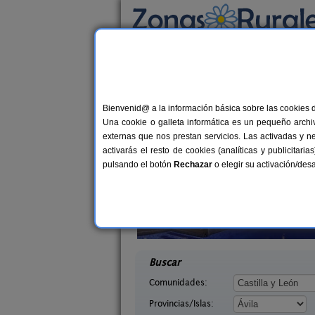
Busca por alojamiento
Alojamientos
>
Castilla y León
>
Ávila
> Albo
Casas Rurales cerca 
Bienvenid@ a la información básica sobre las cookies 
Una cookie o galleta informática es un pequeño archiv
externas que nos prestan servicios. Las activadas y n
activarás el resto de cookies (analíticas y publicita
pulsando el botón
Rechazar
o elegir su activación/de
tregredos
La Guarida del Oso
16+4 pers.
8-10+
38 €
vila)
Candeleda (Ávila)
desde
desd
Buscar
Comunidades:
Provincias/Islas: