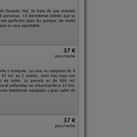
ón llamada Vita. Se trata de una vivienda
26 personas. 10 dormitorios dobles que se
 son perfectos para las parejas, de modo
n que es muy agradable.
37 €
pers/noche
ueña y tranquila. La casa se compone de 4
, 97 m2 en 2 niveles, nivel más bajo con
a o de salón. La parcela es de 900 m2
rural unifamiliar en urbanización a 25 Km.
ocina totalmente equipada y gran salón de
37 €
pers/noche