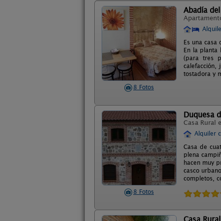
Abadía de
Apartament
Alquil
Es una casa 
En la planta
(para tres 
calefacción,
tostadora y 
8 Fotos
Duquesa d
Casa Rural 
Alquiler 
Casa de cuat
plena campiña
hacen muy pro
casco urbano
completos, c
8 Fotos
Casa Rural