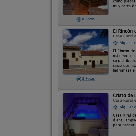
como piedra 
muy cerca de
8 Fotos
El Rincón 
Casa Rural 
Alquiler 
El Rincón de
máximo confo
su distribuc
cinco dormit
hidromasaje 
8 Fotos
Cristo de 
Casa Rural 
Alquiler 
Casa rural d
diana. ampli
para pasear