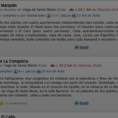
l Marqués
os Rurales en
Vega de Santa Maria
(Ávila)
a
20,1 km
de Albornos (Ávil
er completo y por habitaciones
13+1 plazas
23 km de Ávila
de dos plantas con cuatro apartamentos independientes tipo estudio, cada uno 
 baja están situados El Abad (para dos personas), El Claustro (para cuatro p
personas) y El Coro (para cuatro personas). Cada apartamento-estudio e
 juegos de mesa y tradicionales, ropa de cama, cuna, cocina con frigorífico, 
menaje completo, baño completo con toallas para cada huesped y secadores 
Email
e La Conquista
en
Vega de Santa María
(Ávila)
a
20,2 km
de Albornos (Ávila)
completo
9+1 plazas
20 km de Ávila
ro habitaciones muy acogedora en contacto con la naturaleza y llena de his
 morañega, la tranquilidad y el sosiego son parte del encanto. Ornitología, 
vechosa la visita. Situada en el corazón de Castilla, en la comarca de La Mor
 de Vega de Santa María, en la calle Barreros. Es un palacete de dos plantas
ocina con comedor, salón y patio con barbacoa.
Email
(3 comentarios)
 El Caño