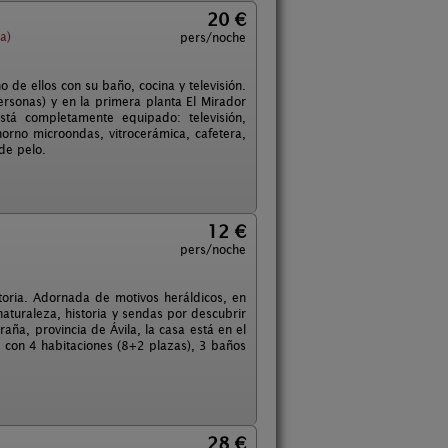
20 €
a)
pers/noche
de ellos con su baño, cocina y televisión.
ersonas) y en la primera planta El Mirador
stá completamente equipado: televisión,
horno microondas, vitrocerámica, cafetera,
de pelo.
12 €
pers/noche
toria. Adornada de motivos heráldicos, en
naturaleza, historia y sendas por descubrir
aña, provincia de Ávila, la casa está en el
, con 4 habitaciones (8+2 plazas), 3 baños
28 €