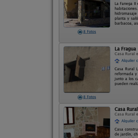
La Fanega II
habitacione
hidromasaje 
planta y sal
barbacoa, as
8 Fotos
La Fragua
Casa Rural 
Alquiler 
Casa Rural 
reformada y 
junto a los 
pueden reali
8 Fotos
Casa Rural
Casa Rural 
Alquiler 
Casa constru
de jardín, c