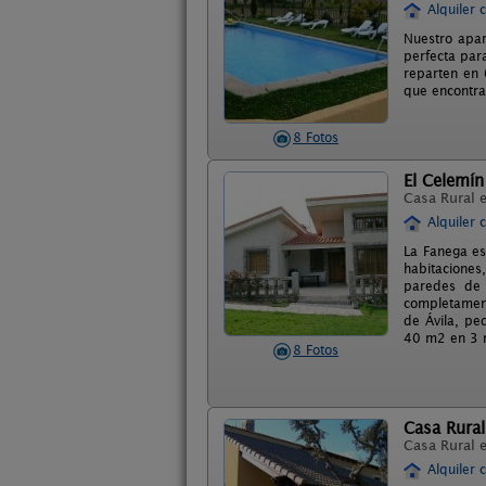
Alquiler 
Nuestro apar
perfecta par
reparten en 
que encontra
8 Fotos
El Celemín
Casa Rural 
Alquiler 
La Fanega es
habitaciones
paredes de 
completament
de Ávila, pe
40 m2 en 3 n
8 Fotos
Casa Rural
Casa Rural 
Alquiler 