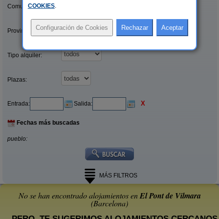
COOKIES
.
Comunidades:
Provincias/Islas:
Tipo alquiler:
Plazas:
X
Entrada:
Salida:
Fechas más buscadas
pueblo:
MÁS FILTROS
No se han encontrado alojamientos en
El Pont de Vilmara
(Barcelona)
... PERO, TE SUGERIMOS ALOJAMIENTOS CERCANOS