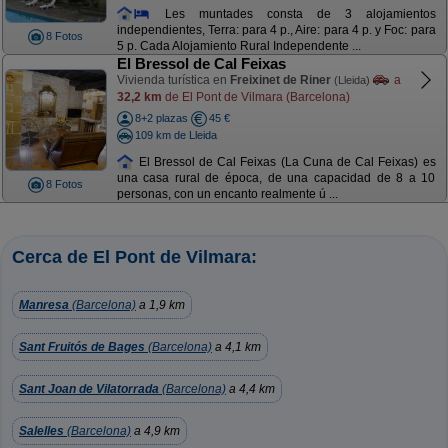
Les muntades consta de 3 alojamientos
independientes, Terra: para 4 p., Aire: para 4 p. y Foc: para
8 Fotos
5 p. Cada Alojamiento Rural Independente ...
El Bressol de Cal Feixas
Vivienda turística en
Freixinet de Riner
a
(Lleida)
32,2 km
de El Pont de Vilmara (Barcelona)
8+2 plazas
45 €
109 km de Lleida
El Bressol de Cal Feixas (La Cuna de Cal Feixas) es
una casa rural de época, de una capacidad de 8 a 10
8 Fotos
personas, con un encanto realmente ú ...
Cerca de El Pont de Vilmara:
Manresa
(Barcelona)
a 1,9 km
Sant Fruitós de Bages
(Barcelona)
a 4,1 km
Sant Joan de Vilatorrada
(Barcelona)
a 4,4 km
Salelles
(Barcelona)
a 4,9 km