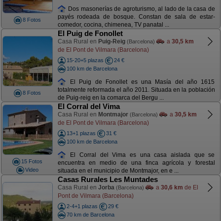
Dos masonerías de agroturismo, al lado de la casa de
payés rodeada de bosque. Constan de sala de estar-
8 Fotos
comedor, cocina, chimenea, TV panatal ...
El Puig de Fonollet
Casa Rural en
Puig-Reig
a
30,5 km
(Barcelona)
de El Pont de Vilmara (Barcelona)
15-20+5 plazas
24 €
100 km de Barcelona
El Puig de Fonollet es una Masía del año 1615
totalmente reformada el año 2011. Situada en la población
8 Fotos
de Puig-reig en la comarca del Bergu ...
El Corral del Vima
Casa Rural en
Montmajor
a
30,5 km
(Barcelona)
de El Pont de Vilmara (Barcelona)
13+1 plazas
31 €
100 km de Barcelona
El Corral del Vima es una casa aislada que se
15 Fotos
encuentra en medio de una finca agrícola y forestal
Video
situada en el municipio de Montmajor, en e ...
Casas Rurales Les Muntades
Casa Rural en
Jorba
a
30,6 km
de El
(Barcelona)
Pont de Vilmara (Barcelona)
2-4+1 plazas
29 €
70 km de Barcelona