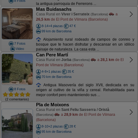
8 Fotos
la antigua parroquia de Ferrerons ...
Mas Buidasachs
Casa Rural en
Viver i Serrateix
a
(Barcelona)
26,5 km
de El Pont de Vilmara (Barcelona)
8-14+4 plazas
47 €
99 km de Barcelona
Alojamiento rural rodeado de campos de conreo y
7 Fotos
bosque que te hacen disfrutar y descansar en un idilico
Video
paisaje de naturaleza. La casa esta ...
Can Pere Martí
Casa Rural en
Jorba
a
28,1 km
de El
(Barcelona)
Pont de Vilmara (Barcelona)
4-8+1 plazas
35 €
70 km de Barcelona
Antigua Masovería del siglo XVII, dedicada en su
8 Fotos
origen al cultivo de la viña y cereal. Rehabilitada para
mejor confort pero manteniendo sus ...
(2 comentarios)
Pla de Moixons
Casa Rural en
Sant Feliu Sasserra / Oristà
a
28,9 km
de El Pont de Vilmara
(Barcelona)
(Barcelona)
8-10+2 plazas
28 €
95 km de Barcelona