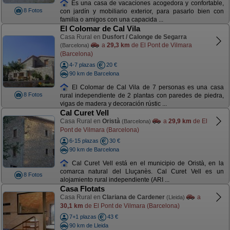
Es una casa de vacaciones acogedora y confortable,
8 Fotos
con jardín y mobiliario exterior, para pasarlo bien con
familia o amigos con una capacida ...
El Colomar de Cal Vila
Casa Rural en
Dusfort / Calonge de Segarra
a
29,3 km
de El Pont de Vilmara
(Barcelona)
(Barcelona)
4-7 plazas
20 €
90 km de Barcelona
El Colomar de Cal Vila de 7 personas es una casa
8 Fotos
rural independiente de 2 plantas con paredes de piedra,
vigas de madera y decoración rústic ...
Cal Curet Vell
Casa Rural en
Oristà
a
29,9 km
de El
(Barcelona)
Pont de Vilmara (Barcelona)
6-15 plazas
30 €
90 km de Barcelona
Cal Curet Vell está en el municipio de Oristà, en la
comarca natural del Lluçanès. Cal Curet Vell es un
8 Fotos
alojamiento rural independiente (ARI ...
Casa Flotats
Casa Rural en
Clariana de Cardener
a
(Lleida)
30,1 km
de El Pont de Vilmara (Barcelona)
7+1 plazas
43 €
90 km de Lleida