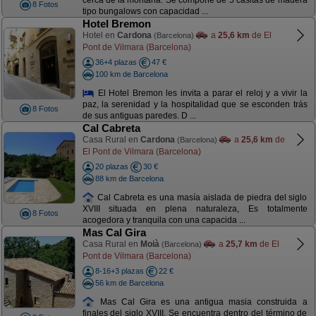
cerca de la montaña. Se compone de 5 casitas de madera
8 Fotos
tipo bungalows con capacidad ...
Hotel Bremon
Hotel en
Cardona
a
25,6 km
de El
(Barcelona)
Pont de Vilmara (Barcelona)
36+4 plazas
47 €
100 km de Barcelona
El Hotel Bremon les invita a parar el reloj y a vivir la
paz, la serenidad y la hospitalidad que se esconden trás
8 Fotos
de sus antiguas paredes. D ...
Cal Cabreta
Casa Rural en
Cardona
a
25,6 km
de
(Barcelona)
El Pont de Vilmara (Barcelona)
20 plazas
30 €
88 km de Barcelona
Cal Cabreta es una masía aislada de piedra del siglo
XVIII situada en plena naturaleza, Es totalmente
8 Fotos
acogedora y tranquila con una capacida ...
Mas Cal Gira
Casa Rural en
Moià
a
25,7 km
de El
(Barcelona)
Pont de Vilmara (Barcelona)
8-16+3 plazas
22 €
56 km de Barcelona
Mas Cal Gira es una antigua masia construida a
finales del siglo XVIII. Se encuentra dentro del término de