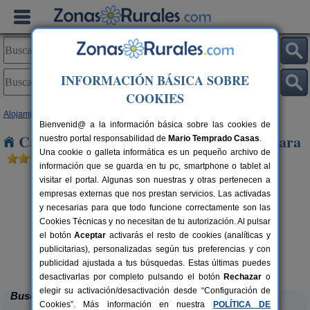
INFORMACIÓN BÁSICA SOBRE
COOKIES
Alojamientos
>
Cataluña
>
Barcelona
> El Pont de Vilmara
Bienvenid@ a la información básica sobre las cookies de
Casas Rurales cerca de El Pont de Vilmara
nuestro portal responsabilidad de
Mario Temprado Casas
.
Una cookie o galleta informática es un pequeño archivo de
información que se guarda en tu pc, smartphone o tablet al
visitar el portal. Algunas son nuestras y otras pertenecen a
empresas externas que nos prestan servicios. Las activadas
y necesarias para que todo funcione correctamente son las
Cookies Técnicas y no necesitan de tu autorización. Al pulsar
el botón
Aceptar
activarás el resto de cookies (analíticas y
publicitarias), personalizadas según tus preferencias y con
Cal Ponç de Belians
rs.
10-19+5 pers.
 €
33 €
publicidad ajustada a tus búsquedas. Estas últimas puedes
Vallcebre (Barcelona)
desde
desactivarlas por completo pulsando el botón
Rechazar
o
elegir su activación/desactivación desde “Configuración de
Buscar
Cookies”. Más información en nuestra
POLÍTICA DE