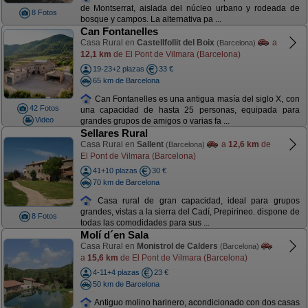
de Montserrat, aislada del núcleo urbano y rodeada de
8 Fotos
bosque y campos. La alternativa pa ...
Can Fontanelles
Casa Rural en
Castellfollit del Boix
a
(Barcelona)
12,1 km
de El Pont de Vilmara (Barcelona)
19-23+2 plazas
33 €
65 km de Barcelona
Can Fontanelles es una antigua masía del siglo X, con
42 Fotos
una capacidad de hasta 25 personas, equipada para
Video
grandes grupos de amigos o varias fa ...
Sellares Rural
Casa Rural en
Sallent
a
12,6 km
de
(Barcelona)
El Pont de Vilmara (Barcelona)
41+10 plazas
30 €
70 km de Barcelona
Casa rural de gran capacidad, ideal para grupos
grandes, vistas a la sierra del Cadí, Prepirineo. dispone de
8 Fotos
todas las comodidades para sus ...
Molí d´en Sala
Casa Rural en
Monistrol de Calders
(Barcelona)
a
15,6 km
de El Pont de Vilmara (Barcelona)
4-11+4 plazas
23 €
50 km de Barcelona
Antiguo molino harinero, acondicionado con dos casas