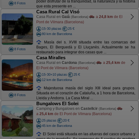
poder disfrutar de la tranquilidad, la naturaleza y la historia
8 Fotos
que esta presente en ...
Casa Rural Cal Visó
Casa Rural en
Gaià
a
24,8 km
de El
(Barcelona)
Pont de Vilmara (Barcelona)
15-30 plazas
25 €
80 km de Barcelona
Masía del s. XVIII situada entre las comarcas del
Bages, El Berguedà y El Lluçanès. Actualmente se ha
8 Fotos
restaurado para integrar dos casas que ...
Casa Miralles
Casa Rural en
Cardona
a
25,4 km
de
(Barcelona)
El Pont de Vilmara (Barcelona)
15-30+10 plazas
25 €
12 km de Barcelona
Majestuosa masía del siglo XIII ideal para grupos.
Situada en el corazón de Cataluña, a 1 hora de Barcelona,
8 Fotos
Lleida y Andorra. La Casa Miral ...
Bungalows El Solei
Camping y Bungalows en
Castellcir
(Barcelona)
a
25,4 km
de El Pont de Vilmara (Barcelona)
25 plazas
20 €
45 km de Barcelona
El Solei está situada en las afueras del casco urbano y