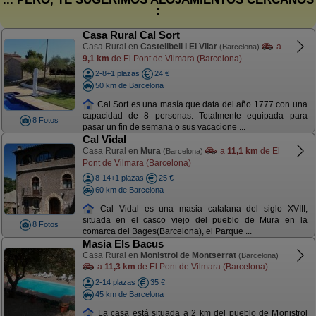
:
Casa Rural Cal Sort
Casa Rural en
Castellbell i El Vilar
a
(Barcelona)
9,1 km
de El Pont de Vilmara (Barcelona)
2-8+1 plazas
24 €
50 km de Barcelona
Cal Sort es una masía que data del año 1777 con una
capacidad de 8 personas. Totalmente equipada para
8 Fotos
pasar un fin de semana o sus vacacione ...
Cal Vidal
Casa Rural en
Mura
a
11,1 km
de El
(Barcelona)
Pont de Vilmara (Barcelona)
8-14+1 plazas
25 €
60 km de Barcelona
Cal Vidal es una masia catalana del siglo XVIII,
situada en el casco viejo del pueblo de Mura en la
8 Fotos
comarca del Bages(Barcelona), el Parque ...
Masia Els Bacus
Casa Rural en
Monistrol de Montserrat
(Barcelona)
a
11,3 km
de El Pont de Vilmara (Barcelona)
2-14 plazas
35 €
45 km de Barcelona
La casa está situada a 2 km del pueblo de Monistrol