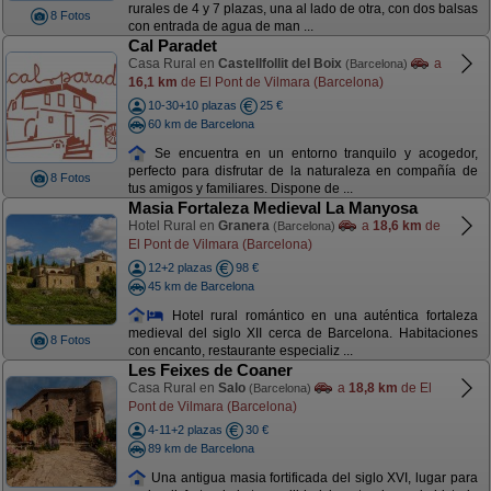
rurales de 4 y 7 plazas, una al lado de otra, con dos balsas
8 Fotos
con entrada de agua de man ...
Cal Paradet
Casa Rural en
Castellfollit del Boix
a
(Barcelona)
16,1 km
de El Pont de Vilmara (Barcelona)
10-30+10 plazas
25 €
60 km de Barcelona
Se encuentra en un entorno tranquilo y acogedor,
perfecto para disfrutar de la naturaleza en compañía de
8 Fotos
tus amigos y familiares. Dispone de ...
Masia Fortaleza Medieval La Manyosa
Hotel Rural en
Granera
a
18,6 km
de
(Barcelona)
El Pont de Vilmara (Barcelona)
12+2 plazas
98 €
45 km de Barcelona
Hotel rural romántico en una auténtica fortaleza
medieval del siglo XII cerca de Barcelona. Habitaciones
8 Fotos
con encanto, restaurante especializ ...
Les Feixes de Coaner
Casa Rural en
Salo
a
18,8 km
de El
(Barcelona)
Pont de Vilmara (Barcelona)
4-11+2 plazas
30 €
89 km de Barcelona
Una antigua masia fortificada del siglo XVI, lugar para