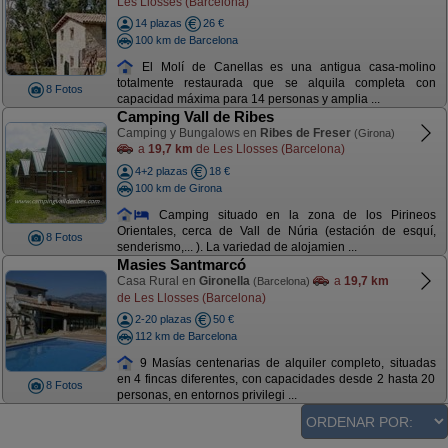
Les Llosses (Barcelona)
14 plazas
26 €
100 km de Barcelona
El Molí de Canellas es una antigua casa-molino
totalmente restaurada que se alquila completa con
8 Fotos
capacidad máxima para 14 personas y amplia ...
Camping Vall de Ribes
Camping y Bungalows en
Ribes de Freser
(Girona)
a
19,7 km
de Les Llosses (Barcelona)
4+2 plazas
18 €
100 km de Girona
Camping situado en la zona de los Pirineos
Orientales, cerca de Vall de Núria (estación de esquí,
8 Fotos
senderismo,... ). La variedad de alojamien ...
Masies Santmarcó
Casa Rural en
Gironella
a
19,7 km
(Barcelona)
de Les Llosses (Barcelona)
2-20 plazas
50 €
112 km de Barcelona
9 Masías centenarias de alquiler completo, situadas
en 4 fincas diferentes, con capacidades desde 2 hasta 20
8 Fotos
personas, en entornos privilegi ...