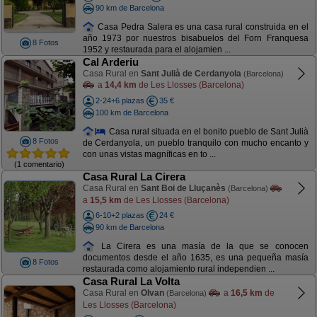
90 km de Barcelona
Casa Pedra Salera es una casa rural construida en el
año 1973 por nuestros bisabuelos del Forn Franquesa
8 Fotos
1952 y restaurada para el alojamien ...
Cal Arderiu
Casa Rural en
Sant Julià de Cerdanyola
(Barcelona)
a
14,4 km
de Les Llosses (Barcelona)
2-24+6 plazas
35 €
100 km de Barcelona
Casa rural situada en el bonito pueblo de Sant Julià
8 Fotos
de Cerdanyola, un pueblo tranquilo con mucho encanto y
con unas vistas magníficas en to ...
(1 comentario)
Casa Rural La Cirera
Casa Rural en
Sant Boi de Lluçanès
(Barcelona)
a
15,5 km
de Les Llosses (Barcelona)
6-10+2 plazas
24 €
90 km de Barcelona
La Cirera es una masía de la que se conocen
documentos desde el año 1635, es una pequeña masía
8 Fotos
restaurada como alojamiento rural independien ...
Casa Rural La Volta
Casa Rural en
Olvan
a
16,5 km
de
(Barcelona)
Les Llosses (Barcelona)