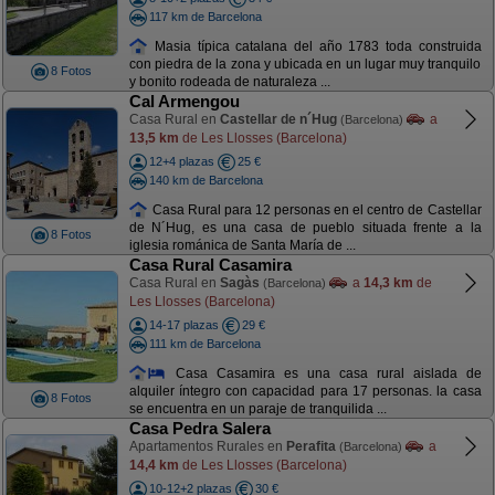
117 km de Barcelona
Masia típica catalana del año 1783 toda construida
con piedra de la zona y ubicada en un lugar muy tranquilo
8 Fotos
y bonito rodeada de naturaleza ...
Cal Armengou
Casa Rural en
Castellar de n´Hug
a
(Barcelona)
13,5 km
de Les Llosses (Barcelona)
12+4 plazas
25 €
140 km de Barcelona
Casa Rural para 12 personas en el centro de Castellar
de N´Hug, es una casa de pueblo situada frente a la
8 Fotos
iglesia románica de Santa María de ...
Casa Rural Casamira
Casa Rural en
Sagàs
a
14,3 km
de
(Barcelona)
Les Llosses (Barcelona)
14-17 plazas
29 €
111 km de Barcelona
Casa Casamira es una casa rural aislada de
alquiler íntegro con capacidad para 17 personas. la casa
8 Fotos
se encuentra en un paraje de tranquilida ...
Casa Pedra Salera
Apartamentos Rurales en
Perafita
a
(Barcelona)
14,4 km
de Les Llosses (Barcelona)
10-12+2 plazas
30 €