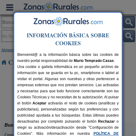
INFORMACIÓN BÁSICA SOBRE
COOKIES
Alojamientos
>
Cataluña
>
Barcelona
> Les Llosses
Bienvenid@ a la información básica sobre las cookies de
Casas Rurales en Les Llosses
nuestro portal responsabilidad de
Mario Temprado Casas
.
Una cookie o galleta informática es un pequeño archivo de
información que se guarda en tu pc, smartphone o tablet al
visitar el portal. Algunas son nuestras y otras pertenecen a
empresas externas que nos prestan servicios. Las activadas
y necesarias para que todo funcione correctamente son las
Cookies Técnicas y no necesitan de tu autorización. Al pulsar
el botón
Aceptar
activarás el resto de cookies (analíticas y
El Mas de Tous
rs.
6+6 pers.
publicitarias), personalizadas según tus preferencias y con
 €
25 €
Sant Martí de Tous (Barcelona)
desde
publicidad ajustada a tus búsquedas. Estas últimas puedes
desactivarlas por completo pulsando el botón
Rechazar
o
Buscar
elegir su activación/desactivación desde “Configuración de
Cookies”. Más información en nuestra
POLÍTICA DE
Comunidades: