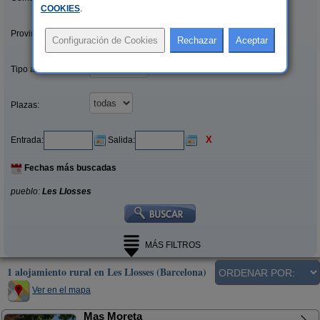
COOKIES
.
Provincias/Islas:
Tipo alquiler:
Plazas:
X
Entrada:
Salida:
Fechas más buscadas
pueblo:
Les Llosses
MÁS FILTROS
1 alojamiento rural en Les Llosses (Barcelona)
Ver en el mapa
Mas Moreta