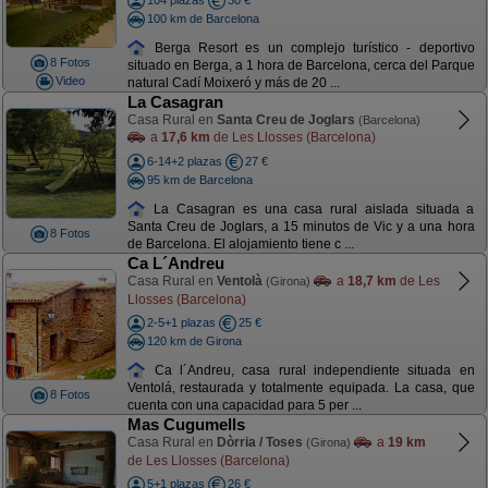
104 plazas
30 €
100 km de Barcelona
Berga Resort es un complejo turístico - deportivo
8 Fotos
situado en Berga, a 1 hora de Barcelona, cerca del Parque
Video
natural Cadí Moixeró y más de 20 ...
La Casagran
Casa Rural en
Santa Creu de Joglars
(Barcelona)
a
17,6 km
de Les Llosses (Barcelona)
6-14+2 plazas
27 €
95 km de Barcelona
La Casagran es una casa rural aislada situada a
Santa Creu de Joglars, a 15 minutos de Vic y a una hora
8 Fotos
de Barcelona. El alojamiento tiene c ...
Ca L´Andreu
Casa Rural en
Ventolà
a
18,7 km
de Les
(Girona)
Llosses (Barcelona)
2-5+1 plazas
25 €
120 km de Girona
Ca l´Andreu, casa rural independiente situada en
Ventolá, restaurada y totalmente equipada. La casa, que
8 Fotos
cuenta con una capacidad para 5 per ...
Mas Cugumells
Casa Rural en
Dòrria / Toses
a
19 km
(Girona)
de Les Llosses (Barcelona)
5+1 plazas
26 €