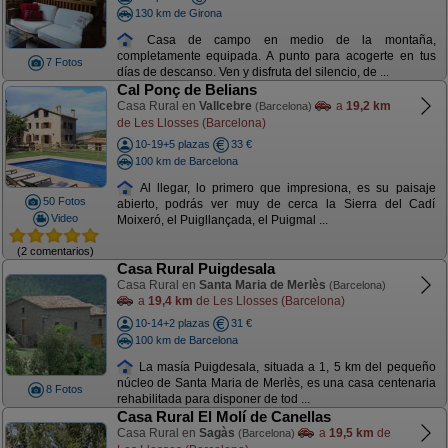
130 km de Girona
Casa de campo en medio de la montaña,
completamente equipada. A punto para acogerte en tus
7 Fotos
días de descanso. Ven y disfruta del silencio, de ...
Cal Ponç de Belians
Casa Rural en
Vallcebre
a
19,2 km
(Barcelona)
de Les Llosses (Barcelona)
10-19+5 plazas
33 €
100 km de Barcelona
Al llegar, lo primero que impresiona, es su paisaje
50 Fotos
abierto, podrás ver muy de cerca la Sierra del Cadí
Video
Moixeró, el Puigllançada, el Puigmal ...
(2 comentarios)
Casa Rural Puigdesala
Casa Rural en
Santa Maria de Merlès
(Barcelona)
a
19,4 km
de Les Llosses (Barcelona)
10-14+2 plazas
31 €
100 km de Barcelona
La masía Puigdesala, situada a 1, 5 km del pequeño
núcleo de Santa Maria de Merlès, es una casa centenaria
8 Fotos
rehabilitada para disponer de tod ...
Casa Rural El Molí de Canellas
Casa Rural en
Sagàs
a
19,5 km
de
(Barcelona)