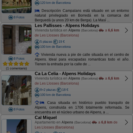
120 km de Barcelona
Descripción Campalans está situado en un entorno
natural privilegiado en Borredá en la comarca del
8 Fotos
Berguedá (a unos 20 km de Berga). La Masí ...
Les Pallisses - Alpens Holidays
Vivienda turística en
Alpens
a
6,6 km
(Barcelona)
de Les Llosses (Barcelona)
5 plazas
19 €
100 km de Barcelona
Vivienda nueva a pie de calle situada en el centro de
8 Fotos
Alpens. Ideal para escapadas romanticas todo el año.
Tienen la entrada por la calle de ...
(1 comentario)
Ca La Celia - Alpens Holidays
Vivienda turística en
Alpens
a
6,6 km
(Barcelona)
de Les Llosses (Barcelona)
8+2 plazas
18 €
100 km de Barcelona
Casa situada en histórico pueblo tranquilo de
Alpens, construida en 1706 totalmente reformada. Se
8 Fotos
encuentra en el núcleo urbano de Alpens, a ...
Cal Miquel
Apartamento en
Alpens
a
6,8 km
de
(Barcelona)
Les Llosses (Barcelona)