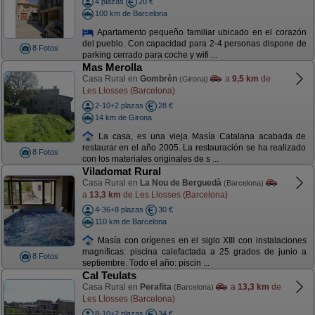
4 plazas
20 €
100 km de Barcelona
Apartamento pequeño familiar ubicado en el corazón
del pueblo. Con capacidad para 2-4 personas dispone de
8 Fotos
parking cerrado para coche y wifi ...
Mas Merolla
Casa Rural en
Gombrèn
a
9,5 km
de
(Girona)
Les Llosses (Barcelona)
2-10+2 plazas
28 €
14 km de Girona
La casa, es una vieja Masía Catalana acabada de
restaurar en el año 2005. La restauración se ha realizado
8 Fotos
con los materiales originales de s ...
Viladomat Rural
Casa Rural en
La Nou de Berguedà
(Barcelona)
a
13,3 km
de Les Llosses (Barcelona)
4-36+8 plazas
30 €
110 km de Barcelona
Masía con orígenes en el siglo XIII con instalaciones
magníficas: piscina calefactada a 25 grados de junio a
8 Fotos
septiembre. Todo el año: piscin ...
Cal Teulats
Casa Rural en
Perafita
a
13,3 km
de
(Barcelona)
Les Llosses (Barcelona)
8-10+2 plazas
34 €