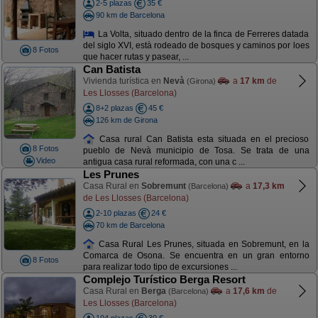
2-5 plazas
35 €
90 km de Barcelona
La Volta, situado dentro de la finca de Ferreres datada
del siglo XVI, està rodeado de bosques y caminos por loes
8 Fotos
que hacer rutas y pasear, ...
Can Batista
Vivienda turística en
Nevà
a
17 km
de
(Girona)
Les Llosses (Barcelona)
8+2 plazas
45 €
126 km de Girona
Casa rural Can Batista esta situada en el precioso
8 Fotos
pueblo de Nevà municipio de Tosa. Se trata de una
Video
antigua casa rural reformada, con una c ...
Les Prunes
Casa Rural en
Sobremunt
a
17,3 km
(Barcelona)
de Les Llosses (Barcelona)
2-10 plazas
24 €
70 km de Barcelona
Casa Rural Les Prunes, situada en Sobremunt, en la
Comarca de Osona. Se encuentra en un gran entorno
8 Fotos
para realizar todo tipo de excursiones ...
Complejo Turístico Berga Resort
Casa Rural en
Berga
a
17,6 km
de
(Barcelona)
Les Llosses (Barcelona)