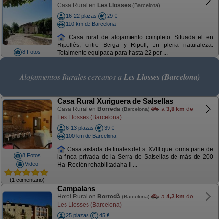
Casa Rural en
Les Llosses
(Barcelona)
16-22 plazas
29 €
110 km de Barcelona
Casa rural de alojamiento completo. Situada el en
Ripollés, entre Berga y Ripoll, en plena naturaleza.
8 Fotos
Totalmente equipada para hasta 22 per ...
Alojamientos Rurales cercanos a
Les Llosses (Barcelona)
Casa Rural Xuriguera de Salsellas
Casa Rural en
Borreda
a
3,8 km
de
(Barcelona)
Les Llosses (Barcelona)
6-13 plazas
39 €
100 km de Barcelona
Casa aislada de finales del s. XVIII que forma parte de
8 Fotos
la finca privada de la Serra de Salsellas de más de 200
Video
Ha. Recién rehabilitadaha ll ...
(1 comentario)
Campalans
Hotel Rural en
Borredà
a
4,2 km
de
(Barcelona)
Les Llosses (Barcelona)
25 plazas
45 €