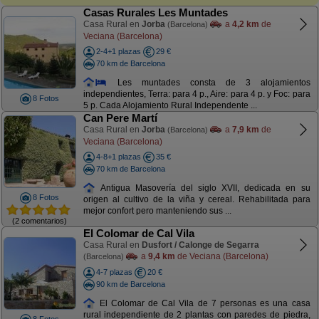
Casas Rurales Les Muntades
Casa Rural en
Jorba
a
4,2 km
de
(Barcelona)
Veciana (Barcelona)
2-4+1 plazas
29 €
70 km de Barcelona
Les muntades consta de 3 alojamientos
independientes, Terra: para 4 p., Aire: para 4 p. y Foc: para
8 Fotos
5 p. Cada Alojamiento Rural Independente ...
Can Pere Martí
Casa Rural en
Jorba
a
7,9 km
de
(Barcelona)
Veciana (Barcelona)
4-8+1 plazas
35 €
70 km de Barcelona
Antigua Masovería del siglo XVII, dedicada en su
8 Fotos
origen al cultivo de la viña y cereal. Rehabilitada para
mejor confort pero manteniendo sus ...
(2 comentarios)
El Colomar de Cal Vila
Casa Rural en
Dusfort / Calonge de Segarra
a
9,4 km
de Veciana (Barcelona)
(Barcelona)
4-7 plazas
20 €
90 km de Barcelona
El Colomar de Cal Vila de 7 personas es una casa
rural independiente de 2 plantas con paredes de piedra,