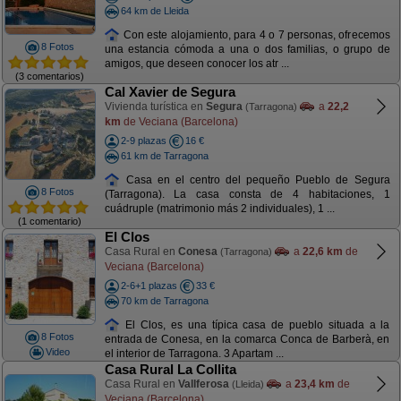
64 km de Lleida
Con este alojamiento, para 4 o 7 personas, ofrecemos
8 Fotos
una estancia cómoda a una o dos familias, o grupo de
amigos, que deseen conocer los atr ...
(3 comentarios)
Cal Xavier de Segura
Vivienda turística en
Segura
a
22,2
(Tarragona)
km
de Veciana (Barcelona)
2-9 plazas
16 €
61 km de Tarragona
Casa en el centro del pequeño Pueblo de Segura
8 Fotos
(Tarragona). La casa consta de 4 habitaciones, 1
cuádruple (matrimonio más 2 individuales), 1 ...
(1 comentario)
El Clos
Casa Rural en
Conesa
a
22,6 km
de
(Tarragona)
Veciana (Barcelona)
2-6+1 plazas
33 €
70 km de Tarragona
El Clos, es una típica casa de pueblo situada a la
8 Fotos
entrada de Conesa, en la comarca Conca de Barberà, en
Video
el interior de Tarragona. 3 Apartam ...
Casa Rural La Collita
Casa Rural en
Vallferosa
a
23,4 km
de
(Lleida)
Veciana (Barcelona)