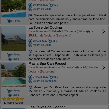
10-30 plazas
40 €
95 km de Lleida
Máxima tranquilidad en un entorno paradisíaco. Ideal
para celebraciones familiares y encuentros de todo tipo.
8 Fotos
La Collita es apropiada para p ...
La Torre del Codina
Casa Rural en
El Talladell / Tàrrega
a
(Lleida)
25,7 km
de Veciana (Barcelona)
15+1 plazas
35 €
49 km de Lleida
La Torre del Codina es una casa de turismo rural que
8 Fotos
se alquila entera. Dispone de 3 habitaciones triples y 3
Video
habitaciones dobles con una ca ...
Masía Spa Can Pascol
Casa Rural en
Pontons
a
26,4 km
de
(Barcelona)
Veciana (Barcelona)
2-4+1 plazas
66 €
25 km de Barcelona
Masía Spa Can Pascol es una casa rural ecológica de
8 Fotos
150m2 en 2 plantas y 4 plazas situada en Pontons, Alt
Video
Penedès, Barcelona. Estamos especi ...
(3 comentarios)
Les Feixes de Coaner