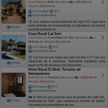
Casa Rural en
Salo
a
26,5 km
de
(Barcelona)
Veciana (Barcelona)
4-11+2 plazas
30 €
89 km de Barcelona
Una antigua masia fortificada del siglo XVI, lugar para
poder disfrutar de la tranquilidad, la naturaleza y la historia
8 Fotos
que esta presente en ...
Casa Rural Cal Sort
Casa Rural en
Castellbell i El Vilar
a
(Barcelona)
26,6 km
de Veciana (Barcelona)
2-8+1 plazas
24 €
50 km de Barcelona
Cal Sort es una masía que data del año 1777 con una
capacidad de 8 personas. Totalmente equipada para
8 Fotos
pasar un fin de semana o sus vacacione ...
Hotel Rural El Molí, Turismo de
Sensaciones
Hotel Rural en
Pontons
a
26,9 km
de
(Barcelona)
Veciana (Barcelona)
20+3 plazas
35 €
65 km de Barcelona
El Molí es una preciosa casa de pueblo del siglo XIX,
8 Fotos
restaurada en 2007, que conserva el encanto de antaño
con todas las comodidades de nue ...