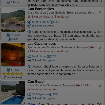
en 2012 para casa de turismo rural, manteniéndo la
8 Fotos
estructura, las fachadas y paredes in ...
Can Fontanelles
Casa Rural en
Castellfollit del Boix
a
(Barcelona)
18,4 km
de Veciana (Barcelona)
19-23+2 plazas
33 €
65 km de Barcelona
Can Fontanelles es una antigua masía del siglo X, con
42 Fotos
una capacidad de hasta 25 personas, equipada para
Video
grandes grupos de amigos o varias fa ...
Les Cavallerisses
Apartamentos Rurales en
Guialmons
(Tarragona)
a
19 km
de Veciana (Barcelona)
2-4+1 plazas
26 €
50 km de Tarragona
Hemos rehabilitado un espacio en la parte baja de la
8 Fotos
casa, donde antiguamente estaban los animales y la
hemos convertido en un confortable a ...
(3 comentarios)
Can Gasol
Casa Rural en
Guialmons
a
19 km
(Tarragona)
de Veciana (Barcelona)
8-12+3 plazas
25 €
50 km de Tarragona
Can Gasol es una casa del siglo XVI,