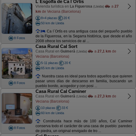
L´Esgolfa de Ca l´Ortís
Vivienda turística en
La Figuerosa
a
27
(Lleida)
km
de Veciana (Barcelona)
8+4 plazas
20 €
50 km de Lleida
Ca l´Ortís es una antigua casa del pequeño pueblo
de la Figuerosa, en la Segarra histórica, que desde el año
8 Fotos
2008 ofrece los servicios de al ...
Casa Rural Cal Sort
Casa Rural en
Guimerà
a
27,1 km
de
(Lleida)
Veciana (Barcelona)
5-11 plazas
20 €
65 km de Lleida
Nuestra casa es ideal para todos aquellos que quieren
pasar unos días de descanso en familia, buscando un
8 Fotos
pueblo bonito, acogedor y con posi ...
Casa Rural Cal Caminer
Casa Rural en
Guimerà
a
27,3 km
de
(Lleida)
Veciana (Barcelona)
10 plazas
33 €
60 km de Lleida
Construida hace más de 100 años, Cal Caminer
conserva todo el carácter de una casa de pueblo: paredes
8 Fotos
de piedra, un original envigado de tro ...