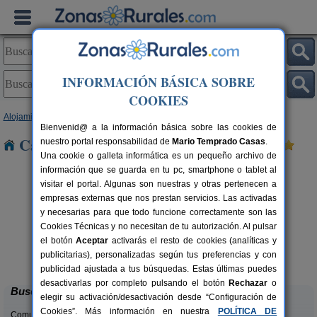
INFORMACIÓN BÁSICA SOBRE
COOKIES
Alojamientos
>
Cataluña
>
Barcelona
> Veciana
Bienvenid@ a la información básica sobre las cookies de
Casas Rurales cerca de Veciana
nuestro portal responsabilidad de
Mario Temprado Casas
.
Una cookie o galleta informática es un pequeño archivo de
información que se guarda en tu pc, smartphone o tablet al
visitar el portal. Algunas son nuestras y otras pertenecen a
empresas externas que nos prestan servicios. Las activadas
y necesarias para que todo funcione correctamente son las
Cookies Técnicas y no necesitan de tu autorización. Al pulsar
el botón
Aceptar
activarás el resto de cookies (analíticas y
Cal Ponç de Belians
rs.
10-19+5 pers.
publicitarias), personalizadas según tus preferencias y con
 €
33 €
Vallcebre (Barcelona)
desde
publicidad ajustada a tus búsquedas. Estas últimas puedes
desactivarlas por completo pulsando el botón
Rechazar
o
Buscar
elegir su activación/desactivación desde “Configuración de
Cookies”. Más información en nuestra
POLÍTICA DE
Comunidades: