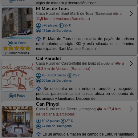
8 Fotos
vigas de madera y decoración rústic ...
El Mas de Tous
Casa Rural en
Sant Martí de Tous
a
(Barcelona)
11,5 km
de Veciana (Barcelona)
6+6 plazas
25 €
45 km de Barcelona
El Mas de Tous es una masia de payés de turismo
10 Fotos
rural anterior al siglo XIX y está situada en el término
municipal de Sant Martí de Tous, en ...
(3 comentarios)
Cal Paradet
Casa Rural en
Castellfollit del Boix
a
(Barcelona)
16,2 km
de Veciana (Barcelona)
10-30+10 plazas
25 €
60 km de Barcelona
Se encuentra en un entorno tranquilo y acogedor,
perfecto para disfrutar de la naturaleza en compañía de
8 Fotos
tus amigos y familiares. Dispone de ...
Can Pinyol
Casa Rural en
La Cirera
a
17,4 km
(Tarragona)
de Veciana (Barcelona)
10+2 plazas
27 €
74 km de Tarragona
Es un antiguo almacén de campo de 1880 rehabilitado