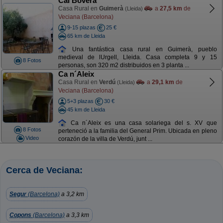
Cal Bovera
Casa Rural en
Guimerà
a
27,5 km
de
(Lleida)
Veciana (Barcelona)
9-15 plazas
25 €
65 km de Lleida
Una fantástica casa rural en Guimerà, pueblo
medieval de lUrgell, Lleida. Casa completa 9 y 15
8 Fotos
personas, son 320 m2 distribuidos en 3 planta ...
Ca n´Aleix
Casa Rural en
Verdú
a
29,1 km
de
(Lleida)
Veciana (Barcelona)
5+3 plazas
30 €
45 km de Lleida
Ca n´Aleix es una casa solariega del s. XV que
8 Fotos
perteneció a la familia del General Prim. Ubicada en pleno
Video
corazón de la villa de Verdú, junt ...
Cerca de Veciana:
Segur
(Barcelona)
a 3,2 km
Copons
(Barcelona)
a 3,3 km