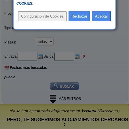
COOKIES
.
Provincias/Islas:
Tipo alquiler:
Plazas:
X
Entrada:
Salida:
Fechas más buscadas
pueblo:
MÁS FILTROS
No se han encontrado alojamientos en
Veciana
(Barcelona)
... PERO, TE SUGERIMOS ALOJAMIENTOS CERCANOS
: