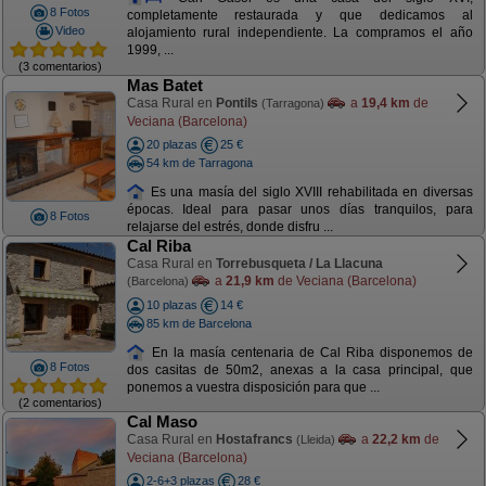
8 Fotos
completamente restaurada y que dedicamos al
Video
alojamiento rural independiente. La compramos el año
1999, ...
(3 comentarios)
Mas Batet
Casa Rural en
Pontils
a
19,4 km
de
(Tarragona)
Veciana (Barcelona)
20 plazas
25 €
54 km de Tarragona
Es una masía del siglo XVIII rehabilitada en diversas
épocas. Ideal para pasar unos días tranquilos, para
8 Fotos
relajarse del estrés, donde disfru ...
Cal Riba
Casa Rural en
Torrebusqueta / La Llacuna
a
21,9 km
de Veciana (Barcelona)
(Barcelona)
10 plazas
14 €
85 km de Barcelona
En la masía centenaria de Cal Riba disponemos de
8 Fotos
dos casitas de 50m2, anexas a la casa principal, que
ponemos a vuestra disposición para que ...
(2 comentarios)
Cal Maso
Casa Rural en
Hostafrancs
a
22,2 km
de
(Lleida)
Veciana (Barcelona)
2-6+3 plazas
28 €