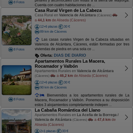
pinares y alcornocales con vistas a la sierra de Mayorga.
8 Fotos
Cuenta con cuatro habitaciones do ...
Casa Rural Virgen de La Cabeza
Casa Rural en
Valencia de Alcántara
(Cáceres)
a
44,1 km
de Aliseda (Cáceres)
12+6 plazas
30 €
89 km de Cáceres
Las casas rurales Virgen de la Cabeza situadas en
Valencia de Alcántara, Cáceres, están formadas por tres
viviendas de piedra en una sola co ...
8 Fotos
DIAS DE DIARIO
Oferta:
Apartamentos Rurales La Macera,
Rocamador y Valbón
Apartamentos Rurales en
Valencia de Alcántara
a
46,2 km
de Aliseda (Cáceres)
(Cáceres)
12+6 plazas
30 €
90 km de Cáceres
Bienvenidos a los apartamentos rurales de La
8 Fotos
Macera, Rocamador y Valbón. Ponemos a su disposición
estos 3 alojamientos completamente indepen ...
La Cabaña Romántica del Llano
Apartamentos Rurales en
La Aceña de la Borrega /
Valencia de Alcántara
a
47,4 km
de
(Cáceres)
Aliseda (Cáceres)
2+1 plazas
33 €