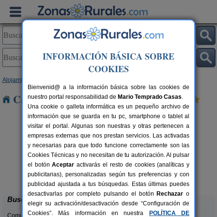
INFORMACIÓN BÁSICA SOBRE
COOKIES
Alojamientos
>
Extremadura
>
Cáceres
> Aliseda
Bienvenid@ a la información básica sobre las cookies de
Casas Rurales cerca de Aliseda
nuestro portal responsabilidad de
Mario Temprado Casas
.
Una cookie o galleta informática es un pequeño archivo de
información que se guarda en tu pc, smartphone o tablet al
visitar el portal. Algunas son nuestras y otras pertenecen a
empresas externas que nos prestan servicios. Las activadas
y necesarias para que todo funcione correctamente son las
Cookies Técnicas y no necesitan de tu autorización. Al pulsar
el botón
Aceptar
activarás el resto de cookies (analíticas y
Casas Rurales Finca La Casería
rs.
22 pers.
publicitarias), personalizadas según tus preferencias y con
 €
40 €
Navaconcejo (Cáceres)
desde
publicidad ajustada a tus búsquedas. Estas últimas puedes
desactivarlas por completo pulsando el botón
Rechazar
o
Buscar
elegir su activación/desactivación desde “Configuración de
Cookies”. Más información en nuestra
POLÍTICA DE
Comunidades: