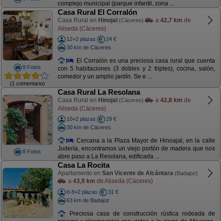
complejo municipal (parque infantil, zona ...
Casa Rural El Corralón
Casa Rural en
Hinojal
a
42,7 km
de
(Cáceres)
Aliseda (Cáceres)
12+2 plazas
24 €
30 km de Cáceres
El Corralón es una preciosa casa rural que cuenta
8 Fotos
con 5 habitaciones (3 dobles y 2 triples), cocina, salón,
comedor y un amplio jardín. Se e ...
(1 comentario)
Casa Rural La Resolana
Casa Rural en
Hinojal
a
42,8 km
de
(Cáceres)
Aliseda (Cáceres)
10+2 plazas
29 €
30 km de Cáceres
Cercana a la Plaza Mayor de Hinoajal, en la calle
Judería, encontramos un viejo portón de madera que nos
8 Fotos
abre paso a La Resolana, edificada ...
Casa La Rocita
Apartamento en
San Vicente de Alcántara
(Badajoz)
a
43,9 km
de Aliseda (Cáceres)
6-8+2 plazas
31 €
63 km de Badajoz
Preciosa casa de construcción rústica rodeada de