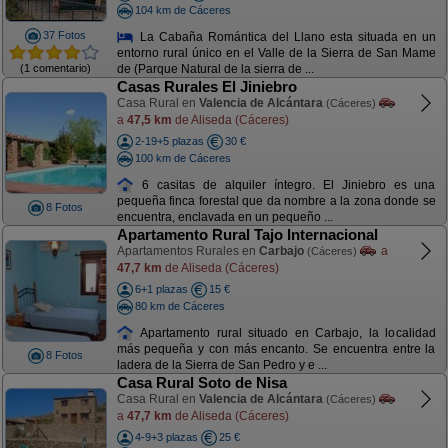
104 km de Cáceres
37 Fotos
La Cabaña Romántica del Llano esta situada en un
entorno rural único en el Valle de la Sierra de San Mame
(1 comentario)
de (Parque Natural de la sierra de ...
Casas Rurales El Jiniebro
Casa Rural en
Valencia de Alcántara
(Cáceres)
a
47,5 km
de Aliseda (Cáceres)
2-19+5 plazas
30 €
100 km de Cáceres
6 casitas de alquiler íntegro. El Jiniebro es una
pequeña finca forestal que da nombre a la zona donde se
8 Fotos
encuentra, enclavada en un pequeño ...
Apartamento Rural Tajo Internacional
Apartamentos Rurales en
Carbajo
a
(Cáceres)
47,7 km
de Aliseda (Cáceres)
6+1 plazas
15 €
80 km de Cáceres
Apartamento rural situado en Carbajo, la localidad
más pequeña y con más encanto. Se encuentra entre la
8 Fotos
ladera de la Sierra de San Pedro y e ...
Casa Rural Soto de Nisa
Casa Rural en
Valencia de Alcántara
(Cáceres)
a
47,7 km
de Aliseda (Cáceres)
4-9+3 plazas
25 €