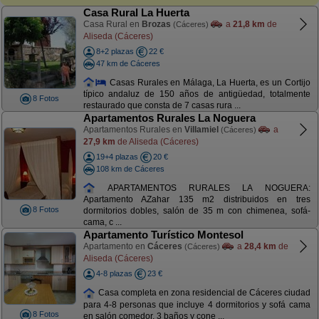
Casa Rural La Huerta
Casa Rural en
Brozas
a
21,8 km
de
(Cáceres)
Aliseda (Cáceres)
8+2 plazas
22 €
47 km de Cáceres
Casas Rurales en Málaga, La Huerta, es un Cortijo
típico andaluz de 150 años de antigüedad, totalmente
8 Fotos
restaurado que consta de 7 casas rura ...
Apartamentos Rurales La Noguera
Apartamentos Rurales en
Villamiel
a
(Cáceres)
27,9 km
de Aliseda (Cáceres)
19+4 plazas
20 €
108 km de Cáceres
APARTAMENTOS RURALES LA NOGUERA:
Apartamento AZahar 135 m2 distribuidos en tres
8 Fotos
dormitorios dobles, salón de 35 m con chimenea, sofá-
cama, c ...
Apartamento Turístico Montesol
Apartamento en
Cáceres
a
28,4 km
de
(Cáceres)
Aliseda (Cáceres)
4-8 plazas
23 €
Casa completa en zona residencial de Cáceres ciudad
para 4-8 personas que incluye 4 dormitorios y sofá cama
8 Fotos
en salón comedor, 3 baños y cone ...