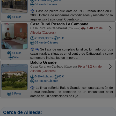
57 km de Badajoz
Casa de piedra que data de 1930, rehabilitada en el
2000. Dotada de modernas comodidades y respetando la
8 Fotos
arquitectura tradicional. Cuenta co ...
Casa Rural Posada La Campana
Casa Rural en
Cañaveral
a
48 km
de
(Cáceres)
Aliseda (Cáceres)
2-22+3 plazas
20 €
35 km de Cáceres
Se trata de un complejo turístico, formado por dos
8 Fotos
casas rurales, situadas en el centro de Cañaveral, y como
Video
su nombre indica, fue un import ...
Baldio Grande
Casa Rural en
Carbajo
a
48,2 km
de
(Cáceres)
Aliseda (Cáceres)
5-10+4 plazas
65 €
88 km de Cáceres
La finca señorial Baldío Grande, con una extensión de
1. 500 hectáreas, se compone de un encantador hotel
8 Fotos
dotado de 10 habitaciones de lujo ...
Cerca de Aliseda: