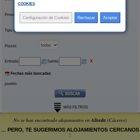
COOKIES
.
Provincias/Islas:
Tipo alquiler:
Plazas:
X
Entrada:
Salida:
Fechas más buscadas
pueblo:
MÁS FILTROS
No se han encontrado alojamientos en
Aliseda
(Cáceres)
... PERO, TE SUGERIMOS ALOJAMIENTOS CERCANOS
: