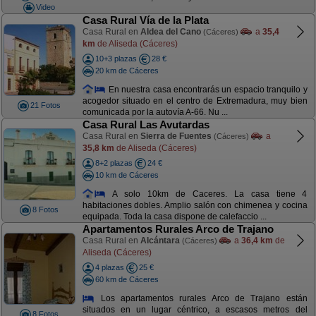
Video
Casa Rural Vía de la Plata
Casa Rural en
Aldea del Cano
a
35,4
(Cáceres)
km
de Aliseda (Cáceres)
10+3 plazas
28 €
20 km de Cáceres
En nuestra casa encontrarás un espacio tranquilo y
acogedor situado en el centro de Extremadura, muy bien
21 Fotos
comunicada por la autovía A-66. Nu ...
Casa Rural Las Avutardas
Casa Rural en
Sierra de Fuentes
a
(Cáceres)
35,8 km
de Aliseda (Cáceres)
8+2 plazas
24 €
10 km de Cáceres
A solo 10km de Caceres. La casa tiene 4
habitaciones dobles. Amplio salón con chimenea y cocina
8 Fotos
equipada. Toda la casa dispone de calefaccio ...
Apartamentos Rurales Arco de Trajano
Casa Rural en
Alcántara
a
36,4 km
de
(Cáceres)
Aliseda (Cáceres)
4 plazas
25 €
60 km de Cáceres
Los apartamentos rurales Arco de Trajano están
situados en un lugar céntrico, a escasos metros del
8 Fotos