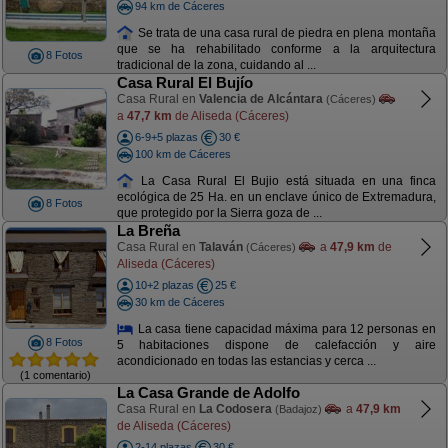
94 km de Cáceres
Se trata de una casa rural de piedra en plena montaña
que se ha rehabilitado conforme a la arquitectura
8 Fotos
tradicional de la zona, cuidando al ...
Casa Rural El Bujío
Casa Rural en
Valencia de Alcántara
(Cáceres)
a
47,7 km
de Aliseda (Cáceres)
6-9+5 plazas
30 €
100 km de Cáceres
La Casa Rural El Bujio está situada en una finca
ecológica de 25 Ha. en un enclave único de Extremadura,
8 Fotos
que protegido por la Sierra goza de ...
La Breña
Casa Rural en
Talaván
a
47,9 km
de
(Cáceres)
Aliseda (Cáceres)
10+2 plazas
25 €
30 km de Cáceres
La casa tiene capacidad máxima para 12 personas en
8 Fotos
5 habitaciones dispone de calefacción y aire
acondicionado en todas las estancias y cerca ...
(1 comentario)
La Casa Grande de Adolfo
Casa Rural en
La Codosera
a
47,9 km
(Badajoz)
de Aliseda (Cáceres)
2-14 plazas
30 €