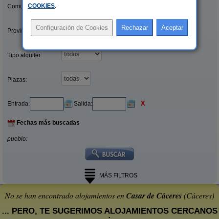
COOKIES
.
Comunidades:
Provincias/Islas:
Tipo alquiler:
Plazas:
X
Entrada:
Salida:
Fechas más buscadas
pueblo:
MÁS FILTROS
No se han encontrado alojamientos en
Casar de Cáceres
(Cáceres)
... PERO, TE SUGERIMOS ALOJAMIENTOS CERCANOS
: