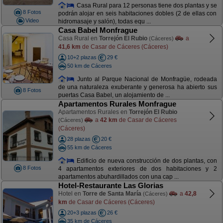
Casa Rural para 12 personas tiene dos plantas y se
8 Fotos
podrán alojar en seis habitaciones dobles (2 de ellas con
Video
hidromasaje y salón), todas equ ...
Casa Babel Monfrague
Casa Rural en
Torrejón El Rubio
a
(Cáceres)
41,6 km
de Casar de Cáceres (Cáceres)
10+2 plazas
29 €
50 km de Cáceres
Junto al Parque Nacional de Monfragüe, rodeada
de una naturaleza exuberante y generosa ha abierto sus
8 Fotos
puertas Casa Babel, un alojamiento de ...
Apartamentos Rurales Monfrague
Apartamentos Rurales en
Torrejón El Rubio
a
42 km
de Casar de Cáceres
(Cáceres)
(Cáceres)
28 plazas
20 €
55 km de Cáceres
Edificio de nueva construcción de dos plantas, con
8 Fotos
4 apartamentos exteriores de dos habitaciones y 2
apartamentos abuhardillados con una cap ...
Hotel-Restaurante Las Glorias
Hotel en
Torre de Santa María
a
42,8
(Cáceres)
km
de Casar de Cáceres (Cáceres)
20+3 plazas
26 €
35 km de Cáceres