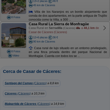
13+2 plazas
46 €
45 km de Cáceres
Villa de los Naranjos es un bonito alojamiento que
consta de dos apartamentos, en la parte antigua de Trujillo
8 Fotos
conocida como la Villa, a 300 ...
Casa Rural La Sierra de Monfragüe
Casa Rural en
Serradilla
a
48,1 km
de
(Cáceres)
Casar de Cáceres (Cáceres)
12+6 plazas
36 €
90 km de Cáceres
Casa rural de lujo situado en un entorno privilegiado,
8 Fotos
en una finca privada dentro del parque Nacional de
Video
Monfragüe. Cuenta con todos los se ...
Cerca de Casar de Cáceres:
Santiago del Campo
(Cáceres)
a 8,8 km
Cáceres
(Cáceres)
a 10,3 km
Malpartida de Cáceres
(Cáceres)
a 14,9 km