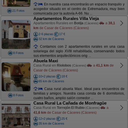
En nuestra casa encontrarás un espacio tranquilo y
acogedor situado en el centro de Extremadura, muy bien
21 Fotos
comunicada por la autovía A-66. Nu ...
Apartamentos Rurales Villa Vieja
Apartamentos Rurales en
Botija
a
38,1
(Cáceres)
km
de Casar de Cáceres (Cáceres)
2-6 plazas
17 €
32 km de Cáceres
Contamos con 2 apartamentos rurales en una casa
solariega del siglo XVIII rehabilitada, conservando todos
8 Fotos
sus elementos arquitectónicos orig ...
Abuela Maxi
Casa Rural en
Riolobos
a
41,1 km
de
(Cáceres)
Casar de Cáceres (Cáceres)
10+2 plazas
18 €
65 km de Cáceres
Casa rural abuela Maxi. Ideal para encuentros de
familias y amigos. Nuestra casa consta de 6 dormitorios,
8 Fotos
cuatro baños, amplio salón comedor ...
Casa Rural La Cañada de Monfragüe
Casa Rural en
Torrejón El Rubio
a
(Cáceres)
41,6 km
de Casar de Cáceres (Cáceres)
12+2 plazas
25 €
35 km de Cáceres