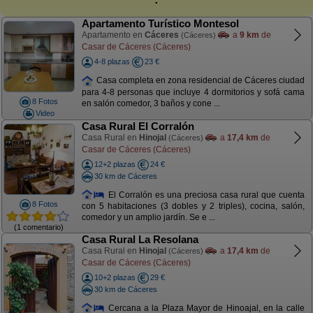
Apartamento Turístico Montesol
Apartamento en
Cáceres
a
9 km
de
(Cáceres)
Casar de Cáceres (Cáceres)
4-8 plazas
23 €
Casa completa en zona residencial de Cáceres ciudad
para 4-8 personas que incluye 4 dormitorios y sofá cama
8 Fotos
en salón comedor, 3 baños y cone ...
Video
Casa Rural El Corralón
Casa Rural en
Hinojal
a
17,4 km
de
(Cáceres)
Casar de Cáceres (Cáceres)
12+2 plazas
24 €
30 km de Cáceres
El Corralón es una preciosa casa rural que cuenta
8 Fotos
con 5 habitaciones (3 dobles y 2 triples), cocina, salón,
comedor y un amplio jardín. Se e ...
(1 comentario)
Casa Rural La Resolana
Casa Rural en
Hinojal
a
17,4 km
de
(Cáceres)
Casar de Cáceres (Cáceres)
10+2 plazas
29 €
30 km de Cáceres
Cercana a la Plaza Mayor de Hinoajal, en la calle