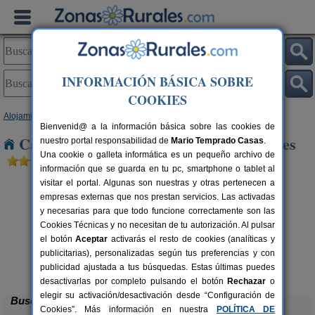
INFORMACIÓN BÁSICA SOBRE
COOKIES
Alojamientos
>
Extremadura
>
Cáceres
> Casar de Cáceres
Bienvenid@ a la información básica sobre las cookies de
Casas Rurales cerca de Casar de Cáceres
nuestro portal responsabilidad de
Mario Temprado Casas
.
Una cookie o galleta informática es un pequeño archivo de
información que se guarda en tu pc, smartphone o tablet al
visitar el portal. Algunas son nuestras y otras pertenecen a
empresas externas que nos prestan servicios. Las activadas
y necesarias para que todo funcione correctamente son las
Cookies Técnicas y no necesitan de tu autorización. Al pulsar
el botón
Aceptar
activarás el resto de cookies (analíticas y
publicitarias), personalizadas según tus preferencias y con
La Cabaña Romántica del Llano
rs.
2+1 pers.
 €
33 €
publicidad ajustada a tus búsquedas. Estas últimas puedes
La Aceña de la Borrega (Cáceres)
desde
desactivarlas por completo pulsando el botón
Rechazar
o
elegir su activación/desactivación desde “Configuración de
Buscar
Cookies”. Más información en nuestra
POLÍTICA DE