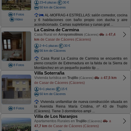
23+6 plazas
30 €
50 km de Cáceres
8 Fotos
AL-MOFRAG 4 ESTRELLAS: salón comedor, cocina
Video
y 6 habitaciones con baño propio con ducha y aire
acondicionado. Camas supletorias y cunas grat ...
La Casina de Carmina
Casa Rural en
Arroyomolinos
a
47,4
(Cáceres)
km
de Casar de Cáceres (Cáceres)
2-4+1 plazas
30 €
56 km de Cáceres
Casa Rural La Casina de Carmina se encuentra en
pleno corazón de Extremadura en la falda de la Sierra de
8 Fotos
Montánchez en un pequeño pueblo típ ...
Villa Soterraña
Vivienda turística en
Trujillo
a
47,5 km
(Cáceres)
de Casar de Cáceres (Cáceres)
6+1 plazas
15 €
50 km de Cáceres
Vivienda unifamiliar de nueva construcción situada en
la Avenida Reina María Cristina, nº 43 de Trujillo
8 Fotos
(Cáceres). Tiene 3 dormitorios ampl ...
Villa de Los Naranjos
Apartamentos Rurales en
Trujillo
a
(Cáceres)
47,7 km
de Casar de Cáceres (Cáceres)