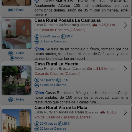
APARTAMENTOS RURALES LA NOGUERA:
Apartamento AZahar 135 m2 distribuidos en tres
8 Fotos
dormitorios dobles, salón de 35 m con chimenea, sofá-
cama, c ...
Casa Rural Posada La Campana
Casa Rural en
Cañaveral
a
25,5 km
(Cáceres)
de Casar de Cáceres (Cáceres)
2-22+3 plazas
20 €
35 km de Cáceres
Se trata de un complejo turístico, formado por dos
8 Fotos
casas rurales, situadas en el centro de Cañaveral, y como
Video
su nombre indica, fue un import ...
Casa Rural La Huerta
Casa Rural en
Brozas
a
31,5 km
de
(Cáceres)
Casar de Cáceres (Cáceres)
8+2 plazas
22 €
47 km de Cáceres
Casas Rurales en Málaga, La Huerta, es un Cortijo
típico andaluz de 150 años de antigüedad, totalmente
8 Fotos
restaurado que consta de 7 casas rura ...
Casa Rural Vía de la Plata
Casa Rural en
Aldea del Cano
a
31,6
(Cáceres)
km
de Casar de Cáceres (Cáceres)
10+3 plazas
28 €
20 km de Cáceres