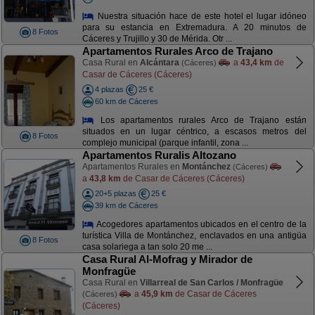
Nuestra situación hace de este hotel el lugar idóneo
para su estancia en Extremadura. A 20 minutos de
8 Fotos
Cáceres y Trujillo y 30 de Mérida. Otr ...
Apartamentos Rurales Arco de Trajano
Casa Rural en
Alcántara
a
43,4 km
de
(Cáceres)
Casar de Cáceres (Cáceres)
4 plazas
25 €
60 km de Cáceres
Los apartamentos rurales Arco de Trajano están
situados en un lugar céntrico, a escasos metros del
8 Fotos
complejo municipal (parque infantil, zona ...
Apartamentos Ruralis Altozano
Apartamentos Rurales en
Montánchez
(Cáceres)
a
43,8 km
de Casar de Cáceres (Cáceres)
20+5 plazas
25 €
39 km de Cáceres
Acogedores apartamentos ubicados en el centro de la
turística Villa de Montánchez, enclavados en una antigüa
8 Fotos
casa solariega a tan solo 20 me ...
Casa Rural Al-Mofrag y Mirador de
Monfragüe
Casa Rural en
Villarreal de San Carlos / Monfragüe
a
45,9 km
de Casar de Cáceres
(Cáceres)
(Cáceres)