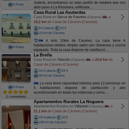
Judería, encontramos un viejo portón de madera que nos
8 Fotos
abre paso a La Resolana, edificada ...
Casa Rural Las Avutardas
Casa Rural en
Sierra de Fuentes
a
(Cáceres)
18,2 km
de Casar de Cáceres (Cáceres)
8+2 plazas
24 €
10 km de Cáceres
A solo 10km de Caceres. La casa tiene 4
habitaciones dobles. Amplio salón con chimenea y cocina
8 Fotos
equipada. Toda la casa dispone de calefaccio ...
La Breña
Casa Rural en
Talaván
a
20,8 km
de
(Cáceres)
Casar de Cáceres (Cáceres)
10+2 plazas
25 €
30 km de Cáceres
La casa tiene capacidad máxima para 12 personas en
8 Fotos
5 habitaciones dispone de calefacción y aire
acondicionado en todas las estancias y cerca ...
(1 comentario)
Apartamentos Rurales La Noguera
Apartamentos Rurales en
Villamiel
a
(Cáceres)
21,1 km
de Casar de Cáceres (Cáceres)
19+4 plazas
20 €
108 km de Cáceres