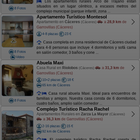
Los apartamentos rurales Arco de Trajano están
situados en un lugar céntrico, a escasos metros del
8 Fotos
complejo municipal (parque infantil, zona ...
Apartamento Turístico Montesol
Apartamento en
Cáceres
a
28,9 km
de
(Cáceres)
Garrovillas (Cáceres)
4-8 plazas
23 €
Casa completa en zona residencial de Cáceres ciudad
para 4-8 personas que incluye 4 dormitorios y sofá cama
8 Fotos
en salón comedor, 3 baños y cone ...
Video
Abuela Maxi
Casa Rural en
Riolobos
a
31,3 km
de
(Cáceres)
Garrovillas (Cáceres)
10+2 plazas
18 €
65 km de Cáceres
Casa rural abuela Maxi. Ideal para encuentros de
familias y amigos. Nuestra casa consta de 6 dormitorios,
8 Fotos
cuatro baños, amplio salón comedor ...
Complejo Turístico Racha Rachel
Apartamentos Rurales en
Zarza La Mayor
(Cáceres)
a
36,3 km
de Garrovillas (Cáceres)
2-16 plazas
15 €
92 km de Cáceres
El complejo turístico Racha Rachel consta de