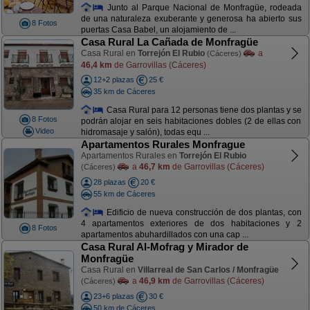
Junto al Parque Nacional de Monfragüe, rodeada
de una naturaleza exuberante y generosa ha abierto sus
8 Fotos
puertas Casa Babel, un alojamiento de ...
Casa Rural La Cañada de Monfragüe
Casa Rural en
Torrejón El Rubio
a
(Cáceres)
46,4 km
de Garrovillas (Cáceres)
12+2 plazas
25 €
35 km de Cáceres
Casa Rural para 12 personas tiene dos plantas y se
8 Fotos
podrán alojar en seis habitaciones dobles (2 de ellas con
Video
hidromasaje y salón), todas equ ...
Apartamentos Rurales Monfrague
Apartamentos Rurales en
Torrejón El Rubio
a
46,7 km
de Garrovillas (Cáceres)
(Cáceres)
28 plazas
20 €
55 km de Cáceres
Edificio de nueva construcción de dos plantas, con
4 apartamentos exteriores de dos habitaciones y 2
8 Fotos
apartamentos abuhardillados con una cap ...
Casa Rural Al-Mofrag y Mirador de
Monfragüe
Casa Rural en
Villarreal de San Carlos / Monfragüe
a
46,9 km
de Garrovillas (Cáceres)
(Cáceres)
23+6 plazas
30 €
50 km de Cáceres