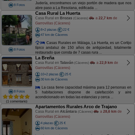
Judería, encontramos un viejo portón de madera que nos
8 Fotos
abre paso a La Resolana, edificada ...
Casa Rural La Huerta
Casa Rural en
Brozas
a
22,7 km
de
(Cáceres)
Garrovillas (Cáceres)
8+2 plazas
22 €
47 km de Cáceres
Casas Rurales en Málaga, La Huerta, es un Cortijo
típico andaluz de 150 años de antigüedad, totalmente
8 Fotos
restaurado que consta de 7 casas rura ...
La Breña
Casa Rural en
Talaván
a
22,9 km
de
(Cáceres)
Garrovillas (Cáceres)
10+2 plazas
25 €
30 km de Cáceres
La casa tiene capacidad máxima para 12 personas en
8 Fotos
5 habitaciones dispone de calefacción y aire
acondicionado en todas las estancias y cerca ...
(1 comentario)
Apartamentos Rurales Arco de Trajano
Casa Rural en
Alcántara
a
28,6 km
de
(Cáceres)
Garrovillas (Cáceres)
4 plazas
25 €
60 km de Cáceres