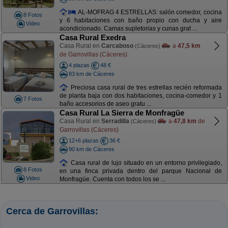
AL-MOFRAG 4 ESTRELLAS: salón comedor, cocina
8 Fotos
y 6 habitaciones con baño propio con ducha y aire
Video
acondicionado. Camas supletorias y cunas grat ...
Casa Rural Exedra
Casa Rural en
Carcaboso
a
47,5 km
(Cáceres)
de Garrovillas (Cáceres)
4 plazas
48 €
83 km de Cáceres
Preciosa casa rural de tres estrellas recién reformada
de planta baja con dos habitaciones, cocina-comedor y 1
7 Fotos
baño accesorios de aseo gratu ...
Casa Rural La Sierra de Monfragüe
Casa Rural en
Serradilla
a
47,8 km
de
(Cáceres)
Garrovillas (Cáceres)
12+6 plazas
36 €
90 km de Cáceres
Casa rural de lujo situado en un entorno privilegiado,
8 Fotos
en una finca privada dentro del parque Nacional de
Video
Monfragüe. Cuenta con todos los se ...
Cerca de Garrovillas: