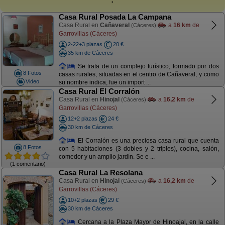
Casa Rural Posada La Campana
Casa Rural en
Cañaveral
a
16 km
de
(Cáceres)
Garrovillas (Cáceres)
2-22+3 plazas
20 €
35 km de Cáceres
Se trata de un complejo turístico, formado por dos
8 Fotos
casas rurales, situadas en el centro de Cañaveral, y como
Video
su nombre indica, fue un import ...
Casa Rural El Corralón
Casa Rural en
Hinojal
a
16,2 km
de
(Cáceres)
Garrovillas (Cáceres)
12+2 plazas
24 €
30 km de Cáceres
El Corralón es una preciosa casa rural que cuenta
8 Fotos
con 5 habitaciones (3 dobles y 2 triples), cocina, salón,
comedor y un amplio jardín. Se e ...
(1 comentario)
Casa Rural La Resolana
Casa Rural en
Hinojal
a
16,2 km
de
(Cáceres)
Garrovillas (Cáceres)
10+2 plazas
29 €
30 km de Cáceres
Cercana a la Plaza Mayor de Hinoajal, en la calle