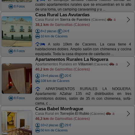
cuatro apartamentos rurales que se encuentran en lo alto
8 Fotos
de una loma, un camping caravaning y u ...
Casa Rural Las Avutardas
Casa Rural en
Sierra de Fuentes
a
(Cáceres)
38,1 km
de Garrovillas (Cáceres)
8+2 plazas
24 €
10 km de Cáceres
A solo 10km de Caceres. La casa tiene 4
habitaciones dobles. Amplio salón con chimenea y cocina
8 Fotos
equipada. Toda la casa dispone de calefaccio ...
Apartamentos Rurales La Noguera
Apartamentos Rurales en
Villamiel
a
(Cáceres)
40,2 km
de Garrovillas (Cáceres)
19+4 plazas
20 €
108 km de Cáceres
APARTAMENTOS RURALES LA NOGUERA:
Apartamento AZahar 135 m2 distribuidos en tres
8 Fotos
dormitorios dobles, salón de 35 m con chimenea, sofá-
cama, c ...
Casa Babel Monfrague
Casa Rural en
Torrejón El Rubio
a
(Cáceres)
46,3 km
de Garrovillas (Cáceres)
10+2 plazas
29 €
50 km de Cáceres