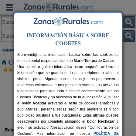
INFORMACIÓN BÁSICA SOBRE
COOKIES
Alojamientos
>
Extremadura
>
Cáceres
> Garrovillas
Bienvenid@ a la información básica sobre las cookies de
Casas Rurales cerca de Garrovillas
nuestro portal responsabilidad de
Mario Temprado Casas
.
Una cookie o galleta informática es un pequeño archivo de
información que se guarda en tu pc, smartphone o tablet al
visitar el portal. Algunas son nuestras y otras pertenecen a
empresas externas que nos prestan servicios. Las activadas
y necesarias para que todo funcione correctamente son las
Cookies Técnicas y no necesitan de tu autorización. Al pulsar
el botón
Aceptar
activarás el resto de cookies (analíticas y
publicitarias), personalizadas según tus preferencias y con
Finca Flores Amarillas
rs.
12-16+6 pers.
 €
44 €
publicidad ajustada a tus búsquedas. Estas últimas puedes
Almoharín (Cáceres)
desde
desactivarlas por completo pulsando el botón
Rechazar
o
elegir su activación/desactivación desde “Configuración de
Buscar
Cookies”. Más información en nuestra
POLÍTICA DE