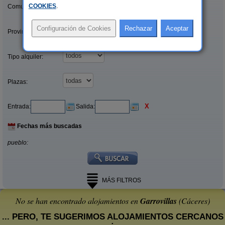
COOKIES
.
Comunidades:
Provincias/Islas:
Tipo alquiler:
Plazas:
X
Entrada:
Salida:
Fechas más buscadas
pueblo:
MÁS FILTROS
No se han encontrado alojamientos en
Garrovillas
(Cáceres)
... PERO, TE SUGERIMOS ALOJAMIENTOS CERCANOS
: