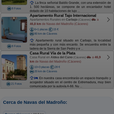
La finca señorial Baldío Grande, con una extensión de
1. 500 hectáreas, se compone de un encantador hotel
8 Fotos
dotado de 10 habitaciones de lujo ...
Apartamento Rural Tajo Internacional
Apartamentos Rurales en
Carbajo
a
(Cáceres)
46,8 km
de Navas del Madroño (Cáceres)
6+1 plazas
15 €
80 km de Cáceres
Apartamento rural situado en Carbajo, la localidad
más pequeña y con más encanto. Se encuentra entre la
8 Fotos
ladera de la Sierra de San Pedro y e ...
Casa Rural Vía de la Plata
Casa Rural en
Aldea del Cano
a
46,9
(Cáceres)
km
de Navas del Madroño (Cáceres)
10+3 plazas
28 €
20 km de Cáceres
En nuestra casa encontrarás un espacio tranquilo y
acogedor situado en el centro de Extremadura, muy bien
21 Fotos
comunicada por la autovía A-66. Nu ...
Cerca de Navas del Madroño: