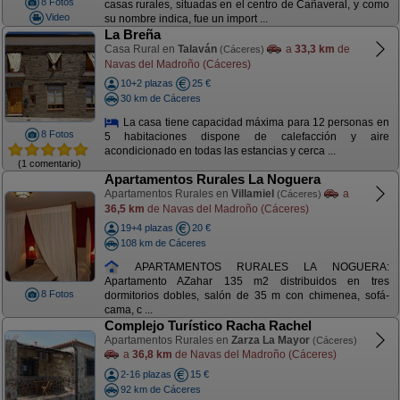
8 Fotos
casas rurales, situadas en el centro de Cañaveral, y como
Video
su nombre indica, fue un import ...
La Breña
Casa Rural en
Talaván
a
33,3 km
de
(Cáceres)
Navas del Madroño (Cáceres)
10+2 plazas
25 €
30 km de Cáceres
La casa tiene capacidad máxima para 12 personas en
8 Fotos
5 habitaciones dispone de calefacción y aire
acondicionado en todas las estancias y cerca ...
(1 comentario)
Apartamentos Rurales La Noguera
Apartamentos Rurales en
Villamiel
a
(Cáceres)
36,5 km
de Navas del Madroño (Cáceres)
19+4 plazas
20 €
108 km de Cáceres
APARTAMENTOS RURALES LA NOGUERA:
Apartamento AZahar 135 m2 distribuidos en tres
8 Fotos
dormitorios dobles, salón de 35 m con chimenea, sofá-
cama, c ...
Complejo Turístico Racha Rachel
Apartamentos Rurales en
Zarza La Mayor
(Cáceres)
a
36,8 km
de Navas del Madroño (Cáceres)
2-16 plazas
15 €
92 km de Cáceres