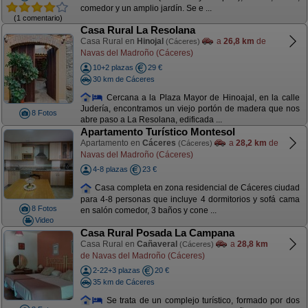
comedor y un amplio jardín. Se e ...
(1 comentario)
Casa Rural La Resolana
Casa Rural en
Hinojal
a
26,8 km
de
(Cáceres)
Navas del Madroño (Cáceres)
10+2 plazas
29 €
30 km de Cáceres
Cercana a la Plaza Mayor de Hinoajal, en la calle
Judería, encontramos un viejo portón de madera que nos
8 Fotos
abre paso a La Resolana, edificada ...
Apartamento Turístico Montesol
Apartamento en
Cáceres
a
28,2 km
de
(Cáceres)
Navas del Madroño (Cáceres)
4-8 plazas
23 €
Casa completa en zona residencial de Cáceres ciudad
para 4-8 personas que incluye 4 dormitorios y sofá cama
8 Fotos
en salón comedor, 3 baños y cone ...
Video
Casa Rural Posada La Campana
Casa Rural en
Cañaveral
a
28,8 km
(Cáceres)
de Navas del Madroño (Cáceres)
2-22+3 plazas
20 €
35 km de Cáceres
Se trata de un complejo turístico, formado por dos