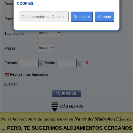
COOKIES
.
Comunidades:
Provincias/Islas:
Tipo alquiler:
Plazas:
X
Entrada:
Salida:
Fechas más buscadas
pueblo:
MÁS FILTROS
No se han encontrado alojamientos en
Navas del Madroño
(Cáceres)
... PERO, TE SUGERIMOS ALOJAMIENTOS CERCANOS
: