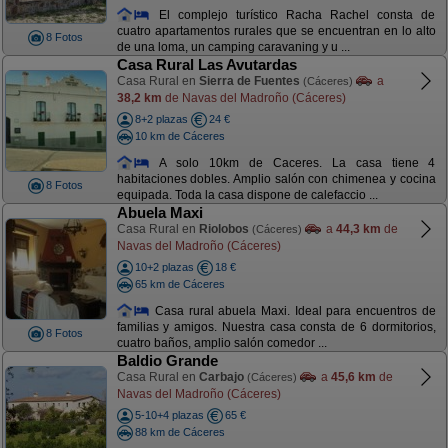
El complejo turístico Racha Rachel consta de
cuatro apartamentos rurales que se encuentran en lo alto
8 Fotos
de una loma, un camping caravaning y u ...
Casa Rural Las Avutardas
Casa Rural en
Sierra de Fuentes
a
(Cáceres)
38,2 km
de Navas del Madroño (Cáceres)
8+2 plazas
24 €
10 km de Cáceres
A solo 10km de Caceres. La casa tiene 4
habitaciones dobles. Amplio salón con chimenea y cocina
8 Fotos
equipada. Toda la casa dispone de calefaccio ...
Abuela Maxi
Casa Rural en
Riolobos
a
44,3 km
de
(Cáceres)
Navas del Madroño (Cáceres)
10+2 plazas
18 €
65 km de Cáceres
Casa rural abuela Maxi. Ideal para encuentros de
familias y amigos. Nuestra casa consta de 6 dormitorios,
8 Fotos
cuatro baños, amplio salón comedor ...
Baldio Grande
Casa Rural en
Carbajo
a
45,6 km
de
(Cáceres)
Navas del Madroño (Cáceres)
5-10+4 plazas
65 €
88 km de Cáceres