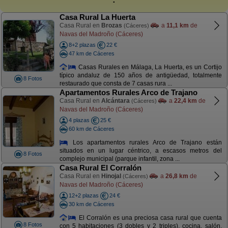
Casa Rural La Huerta
Casa Rural en
Brozas
a
11,1 km
de
(Cáceres)
Navas del Madroño (Cáceres)
8+2 plazas
22 €
47 km de Cáceres
Casas Rurales en Málaga, La Huerta, es un Cortijo
típico andaluz de 150 años de antigüedad, totalmente
8 Fotos
restaurado que consta de 7 casas rura ...
Apartamentos Rurales Arco de Trajano
Casa Rural en
Alcántara
a
22,4 km
de
(Cáceres)
Navas del Madroño (Cáceres)
4 plazas
25 €
60 km de Cáceres
Los apartamentos rurales Arco de Trajano están
situados en un lugar céntrico, a escasos metros del
8 Fotos
complejo municipal (parque infantil, zona ...
Casa Rural El Corralón
Casa Rural en
Hinojal
a
26,8 km
de
(Cáceres)
Navas del Madroño (Cáceres)
12+2 plazas
24 €
30 km de Cáceres
El Corralón es una preciosa casa rural que cuenta
8 Fotos
con 5 habitaciones (3 dobles y 2 triples), cocina, salón,