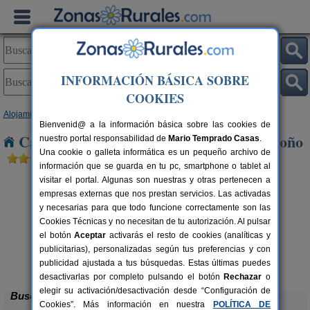
INFORMACIÓN BÁSICA SOBRE
COOKIES
Alojamientos
>
Extremadura
>
Cáceres
> Navas del Madroño
Bienvenid@ a la información básica sobre las cookies de
Casas Rurales cerca de Navas del Madroño
nuestro portal responsabilidad de
Mario Temprado Casas
.
Una cookie o galleta informática es un pequeño archivo de
información que se guarda en tu pc, smartphone o tablet al
visitar el portal. Algunas son nuestras y otras pertenecen a
empresas externas que nos prestan servicios. Las activadas
y necesarias para que todo funcione correctamente son las
Cookies Técnicas y no necesitan de tu autorización. Al pulsar
el botón
Aceptar
activarás el resto de cookies (analíticas y
publicitarias), personalizadas según tus preferencias y con
Casas Rurales Finca La Casería
rs.
22 pers.
 €
40 €
publicidad ajustada a tus búsquedas. Estas últimas puedes
Navaconcejo (Cáceres)
desde
desactivarlas por completo pulsando el botón
Rechazar
o
elegir su activación/desactivación desde “Configuración de
Buscar
Cookies”. Más información en nuestra
POLÍTICA DE