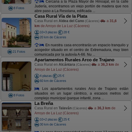
Cercana a la Plaza Mayor de Hinoajal, en la calle
Judería, encontramos un viejo portón de madera que nos
8 Fotos
abre paso a La Resolana, edificada ...
Casa Rural Vía de la Plata
Casa Rural en
Aldea del Cano
a
31,6
(Cáceres)
km
de Arroyo de La Luz (Cáceres)
10+3 plazas
28 €
20 km de Cáceres
En nuestra casa encontrarás un espacio tranquilo y
acogedor situado en el centro de Extremadura, muy bien
21 Fotos
comunicada por la autovía A-66. Nu ...
Apartamentos Rurales Arco de Trajano
Casa Rural en
Alcántara
a
36,3 km
de
(Cáceres)
Arroyo de La Luz (Cáceres)
4 plazas
25 €
60 km de Cáceres
Los apartamentos rurales Arco de Trajano están
situados en un lugar céntrico, a escasos metros del
8 Fotos
complejo municipal (parque infantil, zona ...
La Breña
Casa Rural en
Talaván
a
36,3 km
de
(Cáceres)
Arroyo de La Luz (Cáceres)
10+2 plazas
25 €
30 km de Cáceres