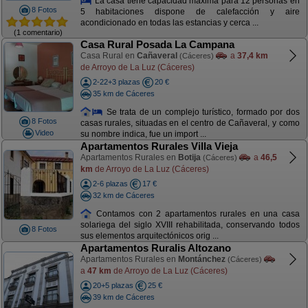
La casa tiene capacidad máxima para 12 personas en
8 Fotos
5 habitaciones dispone de calefacción y aire
acondicionado en todas las estancias y cerca ...
(1 comentario)
Casa Rural Posada La Campana
Casa Rural en
Cañaveral
a
37,4 km
(Cáceres)
de Arroyo de La Luz (Cáceres)
2-22+3 plazas
20 €
35 km de Cáceres
Se trata de un complejo turístico, formado por dos
8 Fotos
casas rurales, situadas en el centro de Cañaveral, y como
Video
su nombre indica, fue un import ...
Apartamentos Rurales Villa Vieja
Apartamentos Rurales en
Botija
a
46,5
(Cáceres)
km
de Arroyo de La Luz (Cáceres)
2-6 plazas
17 €
32 km de Cáceres
Contamos con 2 apartamentos rurales en una casa
solariega del siglo XVIII rehabilitada, conservando todos
8 Fotos
sus elementos arquitectónicos orig ...
Apartamentos Ruralis Altozano
Apartamentos Rurales en
Montánchez
(Cáceres)
a
47 km
de Arroyo de La Luz (Cáceres)
20+5 plazas
25 €
39 km de Cáceres