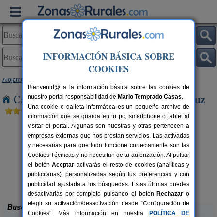
INFORMACIÓN BÁSICA SOBRE
COOKIES
Alojamientos
>
Extremadura
>
Cáceres
> Arroyo de La Luz
Bienvenid@ a la información básica sobre las cookies de
Casas Rurales cerca de Arroyo de La Luz
nuestro portal responsabilidad de
Mario Temprado Casas
.
Una cookie o galleta informática es un pequeño archivo de
información que se guarda en tu pc, smartphone o tablet al
visitar el portal. Algunas son nuestras y otras pertenecen a
empresas externas que nos prestan servicios. Las activadas
y necesarias para que todo funcione correctamente son las
Cookies Técnicas y no necesitan de tu autorización. Al pulsar
el botón
Aceptar
activarás el resto de cookies (analíticas y
Apartamentos Rurales Casa
2-30+10 pers.
publicitarias), personalizadas según tus preferencias y con
30 €
Manadero
rs.
desde
 €
publicidad ajustada a tus búsquedas. Estas últimas puedes
Robledillo de Gata (Cáceres)
desactivarlas por completo pulsando el botón
Rechazar
o
elegir su activación/desactivación desde “Configuración de
Buscar
Cookies”. Más información en nuestra
POLÍTICA DE