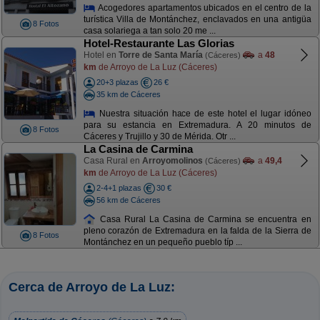
Acogedores apartamentos ubicados en el centro de la
turística Villa de Montánchez, enclavados en una antigüa
8 Fotos
casa solariega a tan solo 20 me ...
Hotel-Restaurante Las Glorias
Hotel en
Torre de Santa María
a
48
(Cáceres)
km
de Arroyo de La Luz (Cáceres)
20+3 plazas
26 €
35 km de Cáceres
Nuestra situación hace de este hotel el lugar idóneo
para su estancia en Extremadura. A 20 minutos de
8 Fotos
Cáceres y Trujillo y 30 de Mérida. Otr ...
La Casina de Carmina
Casa Rural en
Arroyomolinos
a
49,4
(Cáceres)
km
de Arroyo de La Luz (Cáceres)
2-4+1 plazas
30 €
56 km de Cáceres
Casa Rural La Casina de Carmina se encuentra en
pleno corazón de Extremadura en la falda de la Sierra de
8 Fotos
Montánchez en un pequeño pueblo típ ...
Cerca de Arroyo de La Luz: