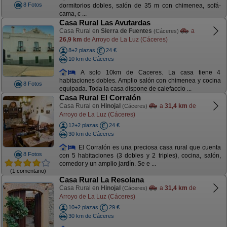
8 Fotos
dormitorios dobles, salón de 35 m con chimenea, sofá-
cama, c ...
Casa Rural Las Avutardas
Casa Rural en
Sierra de Fuentes
a
(Cáceres)
26,9 km
de Arroyo de La Luz (Cáceres)
8+2 plazas
24 €
10 km de Cáceres
A solo 10km de Caceres. La casa tiene 4
habitaciones dobles. Amplio salón con chimenea y cocina
8 Fotos
equipada. Toda la casa dispone de calefaccio ...
Casa Rural El Corralón
Casa Rural en
Hinojal
a
31,4 km
de
(Cáceres)
Arroyo de La Luz (Cáceres)
12+2 plazas
24 €
30 km de Cáceres
El Corralón es una preciosa casa rural que cuenta
8 Fotos
con 5 habitaciones (3 dobles y 2 triples), cocina, salón,
comedor y un amplio jardín. Se e ...
(1 comentario)
Casa Rural La Resolana
Casa Rural en
Hinojal
a
31,4 km
de
(Cáceres)
Arroyo de La Luz (Cáceres)
10+2 plazas
29 €
30 km de Cáceres