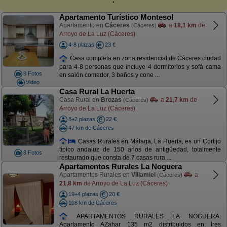
Apartamento Turístico Montesol
Apartamento en
Cáceres
a
18,1 km
de
(Cáceres)
Arroyo de La Luz (Cáceres)
4-8 plazas
23 €
Casa completa en zona residencial de Cáceres ciudad
para 4-8 personas que incluye 4 dormitorios y sofá cama
8 Fotos
en salón comedor, 3 baños y cone ...
Video
Casa Rural La Huerta
Casa Rural en
Brozas
a
21,7 km
de
(Cáceres)
Arroyo de La Luz (Cáceres)
8+2 plazas
22 €
47 km de Cáceres
Casas Rurales en Málaga, La Huerta, es un Cortijo
típico andaluz de 150 años de antigüedad, totalmente
8 Fotos
restaurado que consta de 7 casas rura ...
Apartamentos Rurales La Noguera
Apartamentos Rurales en
Villamiel
a
(Cáceres)
21,8 km
de Arroyo de La Luz (Cáceres)
19+4 plazas
20 €
108 km de Cáceres
APARTAMENTOS RURALES LA NOGUERA:
Apartamento AZahar 135 m2 distribuidos en tres