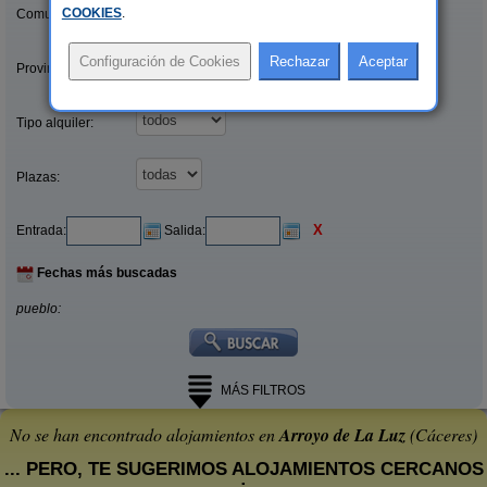
COOKIES
.
Comunidades:
Provincias/Islas:
Tipo alquiler:
Plazas:
X
Entrada:
Salida:
Fechas más buscadas
pueblo:
MÁS FILTROS
No se han encontrado alojamientos en
Arroyo de La Luz
(Cáceres)
... PERO, TE SUGERIMOS ALOJAMIENTOS CERCANOS
: