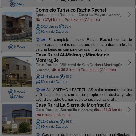
Video
Complejo Turístico Racha Rachel
Apartamentos Rurales en
Zarza La Mayor
(Cáceres)
a
37,4 km
de Portezuelo (Cáceres)
2-16 plazas
15 €
92 km de Cáceres
El complejo turístico Racha Rachel consta de
cuatro apartamentos rurales que se encuentran en lo alto
8 Fotos
de una loma, un camping caravaning y u ...
Casa Rural Al-Mofrag y Mirador de
Monfragüe
Casa Rural en
Villarreal de San Carlos / Monfragüe
a
38,2 km
de Portezuelo (Cáceres)
(Cáceres)
23+6 plazas
30 €
50 km de Cáceres
AL-MOFRAG 4 ESTRELLAS: salón comedor, cocina
8 Fotos
y 6 habitaciones con baño propio con ducha y aire
Video
acondicionado. Camas supletorias y cunas grat ...
Casa Rural La Sierra de Monfragüe
Casa Rural en
Serradilla
a
38,3 km
de
(Cáceres)
Portezuelo (Cáceres)
12+6 plazas
36 €
90 km de Cáceres
Casa rural de lujo situado en un entorno privilegiado,