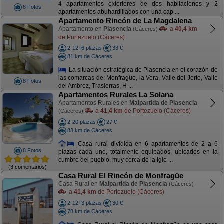
4 apartamentos exteriores de dos habitaciones y 2
8 Fotos
apartamentos abuhardillados con una cap ...
Apartamento Rincón de La Magdalena
Apartamento en
Plasencia
a
40,4 km
(Cáceres)
de Portezuelo (Cáceres)
2-12+6 plazas
33 €
81 km de Cáceres
La situación estratégica de Plasencia en el corazón de
las comarcas de: Monfragüe, la Vera, Valle del Jerte, Valle
8 Fotos
del Ambroz, Trasierras, H ...
Apartamentos Rurales La Solana
Apartamentos Rurales en
Malpartida de Plasencia
a
41,4 km
de Portezuelo (Cáceres)
(Cáceres)
2-20 plazas
27 €
83 km de Cáceres
Casa rural dividida en 6 apartamentos de 2 a 6
8 Fotos
plazas cada uno, totalmente equipados, ubicados en la
cumbre del pueblo, muy cerca de la Igle ...
(3 comentarios)
Casa Rural El Rincón de Monfragüe
Casa Rural en
Malpartida de Plasencia
(Cáceres)
a
41,4 km
de Portezuelo (Cáceres)
2-12+3 plazas
30 €
78 km de Cáceres