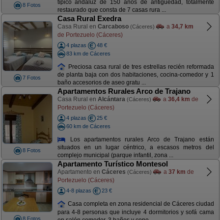
típico andaluz de 150 años de antigüedad, totalmente
8 Fotos
restaurado que consta de 7 casas rura ...
Casa Rural Exedra
Casa Rural en
Carcaboso
a
34,7 km
(Cáceres)
de Portezuelo (Cáceres)
4 plazas
48 €
83 km de Cáceres
Preciosa casa rural de tres estrellas recién reformada
de planta baja con dos habitaciones, cocina-comedor y 1
7 Fotos
baño accesorios de aseo gratu ...
Apartamentos Rurales Arco de Trajano
Casa Rural en
Alcántara
a
36,4 km
de
(Cáceres)
Portezuelo (Cáceres)
4 plazas
25 €
60 km de Cáceres
Los apartamentos rurales Arco de Trajano están
situados en un lugar céntrico, a escasos metros del
8 Fotos
complejo municipal (parque infantil, zona ...
Apartamento Turístico Montesol
Apartamento en
Cáceres
a
37 km
de
(Cáceres)
Portezuelo (Cáceres)
4-8 plazas
23 €
Casa completa en zona residencial de Cáceres ciudad
para 4-8 personas que incluye 4 dormitorios y sofá cama
8 Fotos
en salón comedor, 3 baños y cone ...