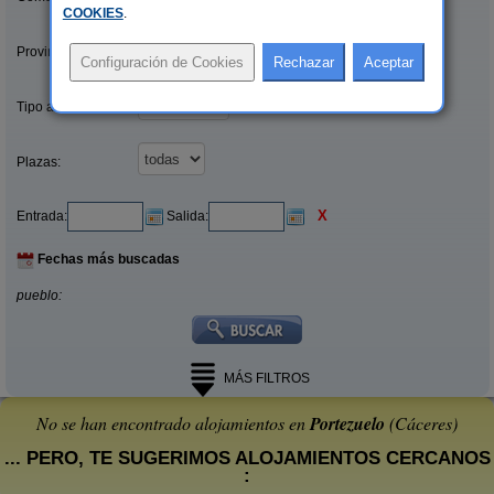
COOKIES
.
Provincias/Islas:
Tipo alquiler:
Plazas:
X
Entrada:
Salida:
Fechas más buscadas
pueblo:
MÁS FILTROS
No se han encontrado alojamientos en
Portezuelo
(Cáceres)
... PERO, TE SUGERIMOS ALOJAMIENTOS CERCANOS
: