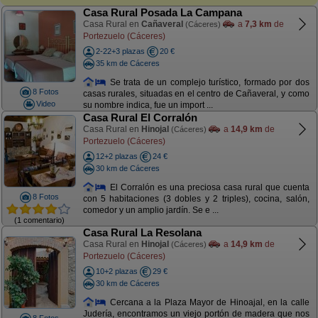
Casa Rural Posada La Campana
Casa Rural en
Cañaveral
a
7,3 km
de
(Cáceres)
Portezuelo (Cáceres)
2-22+3 plazas
20 €
35 km de Cáceres
Se trata de un complejo turístico, formado por dos
8 Fotos
casas rurales, situadas en el centro de Cañaveral, y como
Video
su nombre indica, fue un import ...
Casa Rural El Corralón
Casa Rural en
Hinojal
a
14,9 km
de
(Cáceres)
Portezuelo (Cáceres)
12+2 plazas
24 €
30 km de Cáceres
El Corralón es una preciosa casa rural que cuenta
8 Fotos
con 5 habitaciones (3 dobles y 2 triples), cocina, salón,
comedor y un amplio jardín. Se e ...
(1 comentario)
Casa Rural La Resolana
Casa Rural en
Hinojal
a
14,9 km
de
(Cáceres)
Portezuelo (Cáceres)
10+2 plazas
29 €
30 km de Cáceres
Cercana a la Plaza Mayor de Hinoajal, en la calle
Judería, encontramos un viejo portón de madera que nos