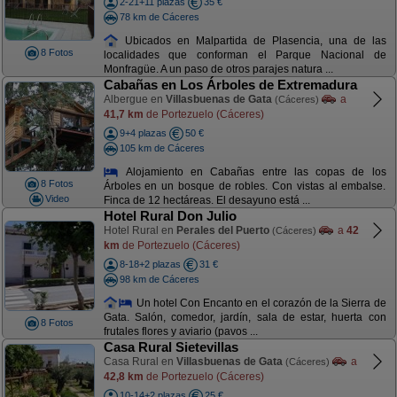
2-21+11 plazas
35 €
78 km de Cáceres
Ubicados en Malpartida de Plasencia, una de las
8 Fotos
localidades que conforman el Parque Nacional de
Monfragüe. A un paso de otros parajes natura ...
Cabañas en Los Árboles de Extremadura
Albergue en
Villasbuenas de Gata
a
(Cáceres)
41,7 km
de Portezuelo (Cáceres)
9+4 plazas
50 €
105 km de Cáceres
Alojamiento en Cabañas entre las copas de los
8 Fotos
Árboles en un bosque de robles. Con vistas al embalse.
Video
Finca de 12 hectáreas. El desayuno está ...
Hotel Rural Don Julio
Hotel Rural en
Perales del Puerto
a
42
(Cáceres)
km
de Portezuelo (Cáceres)
8-18+2 plazas
31 €
98 km de Cáceres
Un hotel Con Encanto en el corazón de la Sierra de
Gata. Salón, comedor, jardín, sala de estar, huerta con
8 Fotos
frutales flores y aviario (pavos ...
Casa Rural Sietevillas
Casa Rural en
Villasbuenas de Gata
a
(Cáceres)
42,8 km
de Portezuelo (Cáceres)
10-14+2 plazas
25 €