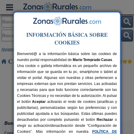
INFORMACIÓN BÁSICA SOBRE
COOKIES
Alojamientos
>
Extremadura
>
Cáceres
> Portezuelo
Bienvenid@ a la información básica sobre las cookies de
Casas Rurales cerca de Portezuelo
nuestro portal responsabilidad de
Mario Temprado Casas
.
Una cookie o galleta informática es un pequeño archivo de
información que se guarda en tu pc, smartphone o tablet al
visitar el portal. Algunas son nuestras y otras pertenecen a
empresas externas que nos prestan servicios. Las activadas
y necesarias para que todo funcione correctamente son las
Cookies Técnicas y no necesitan de tu autorización. Al pulsar
el botón
Aceptar
activarás el resto de cookies (analíticas y
La Cabaña Romántica del Llano
rs.
2+1 pers.
publicitarias), personalizadas según tus preferencias y con
 €
33 €
La Aceña de la Borrega (Cáceres)
desde
publicidad ajustada a tus búsquedas. Estas últimas puedes
desactivarlas por completo pulsando el botón
Rechazar
o
Buscar
elegir su activación/desactivación desde “Configuración de
Cookies”. Más información en nuestra
POLÍTICA DE
Comunidades: