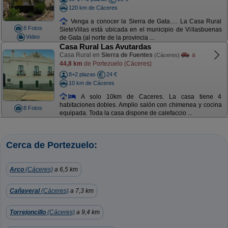
120 km de Cáceres
Venga a conocer la Sierra de Gata…. La Casa Rural
8 Fotos
SieteVillas está ubicada en el municipio de Villasbuenas
Video
de Gata (al norte de la provincia ...
Casa Rural Las Avutardas
Casa Rural en
Sierra de Fuentes
a
(Cáceres)
44,8 km
de Portezuelo (Cáceres)
8+2 plazas
24 €
10 km de Cáceres
A solo 10km de Caceres. La casa tiene 4
habitaciones dobles. Amplio salón con chimenea y cocina
8 Fotos
equipada. Toda la casa dispone de calefaccio ...
Cerca de Portezuelo:
Arco
(Cáceres)
a 6,5 km
Cañaveral
(Cáceres)
a 7,3 km
Torrejoncillo
(Cáceres)
a 9,4 km