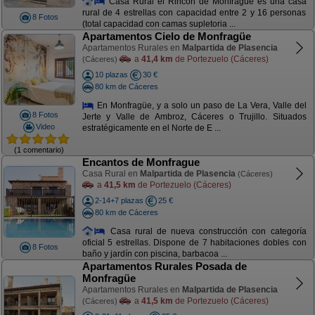
Casa Rural el Rincón de Monfragüe es una casa
rural de 4 estrellas con capacidad entre 2 y 16 personas
8 Fotos
(total capacidad con camas supletoria ...
Apartamentos Cielo de Monfragüe
Apartamentos Rurales en
Malpartida de Plasencia
a
41,4 km
de Portezuelo (Cáceres)
(Cáceres)
10 plazas
30 €
80 km de Cáceres
En Monfragüe, y a solo un paso de La Vera, Valle del
8 Fotos
Jerte y Valle de Ambroz, Cáceres o Trujillo. Situados
Video
estratégicamente en el Norte de E ...
(1 comentario)
Encantos de Monfrague
Casa Rural en
Malpartida de Plasencia
(Cáceres)
a
41,5 km
de Portezuelo (Cáceres)
2-14+7 plazas
25 €
80 km de Cáceres
Casa rural de nueva construcción con categoría
oficial 5 estrellas. Dispone de 7 habitaciones dobles con
8 Fotos
baño y jardín con piscina, barbacoa ...
Apartamentos Rurales Posada de
Monfragüe
Apartamentos Rurales en
Malpartida de Plasencia
a
41,5 km
de Portezuelo (Cáceres)
(Cáceres)