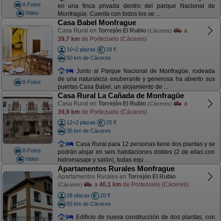
8 Fotos
en una finca privada dentro del parque Nacional de
Video
Monfragüe. Cuenta con todos los se ...
Casa Babel Monfrague
Casa Rural en
Torrejón El Rubio
a
(Cáceres)
39,7 km
de Portezuelo (Cáceres)
10+2 plazas
29 €
50 km de Cáceres
Junto al Parque Nacional de Monfragüe, rodeada
de una naturaleza exuberante y generosa ha abierto sus
8 Fotos
puertas Casa Babel, un alojamiento de ...
Casa Rural La Cañada de Monfragüe
Casa Rural en
Torrejón El Rubio
a
(Cáceres)
39,9 km
de Portezuelo (Cáceres)
12+2 plazas
25 €
35 km de Cáceres
Casa Rural para 12 personas tiene dos plantas y se
8 Fotos
podrán alojar en seis habitaciones dobles (2 de ellas con
Video
hidromasaje y salón), todas equ ...
Apartamentos Rurales Monfrague
Apartamentos Rurales en
Torrejón El Rubio
a
40,1 km
de Portezuelo (Cáceres)
(Cáceres)
28 plazas
20 €
55 km de Cáceres
Edificio de nueva construcción de dos plantas, con