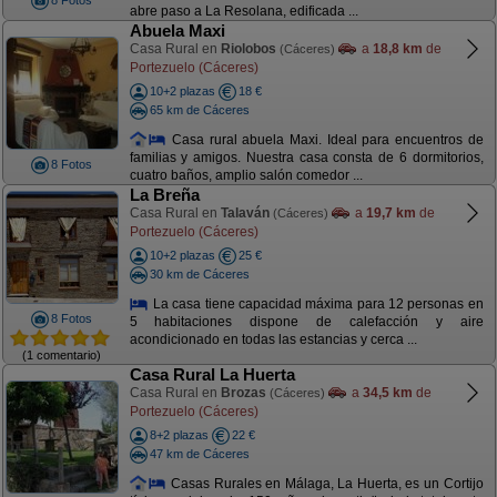
8 Fotos
abre paso a La Resolana, edificada ...
Abuela Maxi
Casa Rural en
Riolobos
a
18,8 km
de
(Cáceres)
Portezuelo (Cáceres)
10+2 plazas
18 €
65 km de Cáceres
Casa rural abuela Maxi. Ideal para encuentros de
familias y amigos. Nuestra casa consta de 6 dormitorios,
8 Fotos
cuatro baños, amplio salón comedor ...
La Breña
Casa Rural en
Talaván
a
19,7 km
de
(Cáceres)
Portezuelo (Cáceres)
10+2 plazas
25 €
30 km de Cáceres
La casa tiene capacidad máxima para 12 personas en
8 Fotos
5 habitaciones dispone de calefacción y aire
acondicionado en todas las estancias y cerca ...
(1 comentario)
Casa Rural La Huerta
Casa Rural en
Brozas
a
34,5 km
de
(Cáceres)
Portezuelo (Cáceres)
8+2 plazas
22 €
47 km de Cáceres
Casas Rurales en Málaga, La Huerta, es un Cortijo