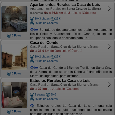
sierra de Villuercas-Ibores-Jara cu ...
Apartamentos Rurales La Casa de Luis
Apartamentos Rurales en
Santa Cruz de La Sierra
a
36,8 km
de Jaraicejo (Cáceres)
(Cáceres)
10+3 plazas
25 €
65 km de Cáceres
Se trata de dos apartamentos rurales: Apartamento
Risco Chico y Apartamento Risco Grande, totalmente
8 Fotos
equipados con todo lo necesario para un ...
Casa del Conde
Casa Rural en
Santa Cruz de La Sierra
(Cáceres)
a
36,9 km
de Jaraicejo (Cáceres)
10+2 plazas
22 €
64 km de Cáceres
Casa del Conde a 15km de Trujillo, en Santa Cruz
de la Sierra, donde se une la Dehesa Extremeña con la
8 Fotos
Sierra, un lugar ideal para disfruar ...
Estudios Rurales La Casa de Luis
Casa Rural en
Santa Cruz de La Sierra
(Cáceres)
a
37 km
de Jaraicejo (Cáceres)
2 plazas
50 €
65 km de Cáceres
Estudios rurales La Casa de Luis, en una sola
estancia hemos conseguido que tengas todo lo necesario
8 Fotos
para que disfrutes de tu estancia y de ...