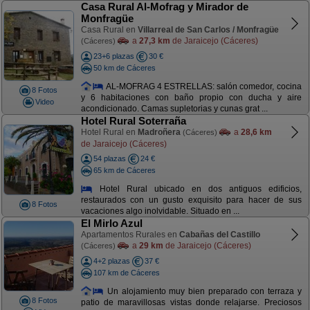
Casa Rural Al-Mofrag y Mirador de
Monfragüe
Casa Rural en
Villarreal de San Carlos / Monfragüe
a
27,3 km
de Jaraicejo (Cáceres)
(Cáceres)
23+6 plazas
30 €
50 km de Cáceres
AL-MOFRAG 4 ESTRELLAS: salón comedor, cocina
8 Fotos
y 6 habitaciones con baño propio con ducha y aire
Video
acondicionado. Camas supletorias y cunas grat ...
Hotel Rural Soterraña
Hotel Rural en
Madroñera
a
28,6 km
(Cáceres)
de Jaraicejo (Cáceres)
54 plazas
24 €
65 km de Cáceres
Hotel Rural ubicado en dos antiguos edificios,
restaurados con un gusto exquisito para hacer de sus
8 Fotos
vacaciones algo inolvidable. Situado en ...
El Mirlo Azul
Apartamentos Rurales en
Cabañas del Castillo
a
29 km
de Jaraicejo (Cáceres)
(Cáceres)
4+2 plazas
37 €
107 km de Cáceres
Un alojamiento muy bien preparado con terraza y
8 Fotos
patio de maravillosas vistas donde relajarse. Preciosos