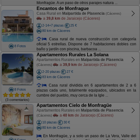
Monfragüe. A un paso de otros parajes natura ...
Encantos de Monfrague
Casa Rural en
Malpartida de Plasencia
(Cáceres)
a
39,8 km
de Jaraicejo (Cáceres)
2-14+7 plazas
25 €
80 km de Cáceres
Casa rural de nueva construcción con categoría
oficial 5 estrellas. Dispone de 7 habitaciones dobles con
8 Fotos
baño y jardín con piscina, barbacoa ...
Apartamentos Rurales La Solana
Apartamentos Rurales en
Malpartida de Plasencia
a
39,9 km
de Jaraicejo (Cáceres)
(Cáceres)
2-20 plazas
27 €
83 km de Cáceres
Casa rural dividida en 6 apartamentos de 2 a 6
8 Fotos
plazas cada uno, totalmente equipados, ubicados en la
cumbre del pueblo, muy cerca de la Igle ...
(3 comentarios)
Apartamentos Cielo de Monfragüe
Apartamentos Rurales en
Malpartida de Plasencia
a
40 km
de Jaraicejo (Cáceres)
(Cáceres)
10 plazas
30 €
80 km de Cáceres
En Monfragüe, y a solo un paso de La Vera, Valle del