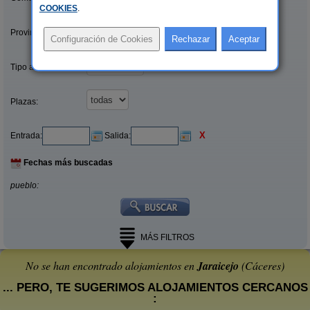
COOKIES
.
Provincias/Islas:
Tipo alquiler:
Plazas:
X
Entrada:
Salida:
Fechas más buscadas
pueblo:
MÁS FILTROS
No se han encontrado alojamientos en
Jaraicejo
(Cáceres)
... PERO, TE SUGERIMOS ALOJAMIENTOS CERCANOS
: