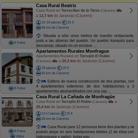
Casa Rural Beatriz
Casa Rural en
Torrecillas de la Tiesa
(Cáceres)
a
12,7 km
de Jaraicejo (Cáceres)
10-18 plazas
25 €
68 km de Cáceres
Situada a sólo unos metros de nuestro restaurante,
justo a las afueras del pueblo. Un pueblo tranquilo para
8 Fotos
descansar, situado en un enclave ...
Apartamentos Rurales Monfrague
Apartamentos Rurales en
Torrejón El Rubio
a
20,3 km
de Jaraicejo (Cáceres)
(Cáceres)
28 plazas
20 €
55 km de Cáceres
Edificio de nueva construcción de dos plantas, con
4 apartamentos exteriores de dos habitaciones y 2
8 Fotos
apartamentos abuhardillados con una cap ...
Casa Rural La Cañada de Monfragüe
Casa Rural en
Torrejón El Rubio
a
(Cáceres)
20,4 km
de Jaraicejo (Cáceres)
12+2 plazas
25 €
35 km de Cáceres
Casa Rural para 12 personas tiene dos plantas y se
8 Fotos
podrán alojar en seis habitaciones dobles (2 de ellas con
Video
hidromasaje y salón), todas equ ...