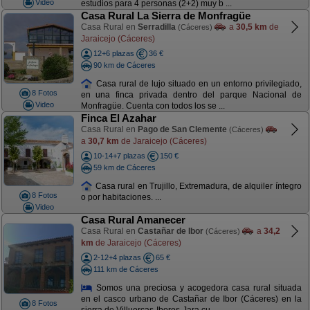
Video
estudios para 4 personas (2+2) muy b ...
Casa Rural La Sierra de Monfragüe
Casa Rural en
Serradilla
a
30,5 km
de
(Cáceres)
Jaraicejo (Cáceres)
12+6 plazas
36 €
90 km de Cáceres
Casa rural de lujo situado en un entorno privilegiado,
8 Fotos
en una finca privada dentro del parque Nacional de
Video
Monfragüe. Cuenta con todos los se ...
Finca El Azahar
Casa Rural en
Pago de San Clemente
(Cáceres)
a
30,7 km
de Jaraicejo (Cáceres)
10-14+7 plazas
150 €
59 km de Cáceres
Casa rural en Trujillo, Extremadura, de alquiler íntegro
8 Fotos
o por habitaciones. ...
Video
Casa Rural Amanecer
Casa Rural en
Castañar de Ibor
a
34,2
(Cáceres)
km
de Jaraicejo (Cáceres)
2-12+4 plazas
65 €
111 km de Cáceres
Somos una preciosa y acogedora casa rural situada
en el casco urbano de Castañar de Ibor (Cáceres) en la
8 Fotos