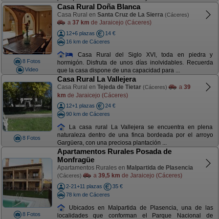
Casa Rural Doña Blanca
Casa Rural en
Santa Cruz de La Sierra
(Cáceres)
a
37 km
de Jaraicejo (Cáceres)
12+6 plazas
14 €
16 km de Cáceres
Casa Rural del Siglo XVI, toda en piedra y
8 Fotos
hormigón. Disfruta de unos días inolvidables. Recuerda
Video
que la casa dispone de una capacidad para ...
Casa Rural La Vallejera
Casa Rural en
Tejeda de Tietar
a
39
(Cáceres)
km
de Jaraicejo (Cáceres)
12+1 plazas
24 €
90 km de Cáceres
La casa rural La Vallejera se encuentra en plena
naturaleza dentro de una finca bordeada por el arroyo
8 Fotos
Gargüera, con una preciosa plantación ...
Apartamentos Rurales Posada de
Monfragüe
Apartamentos Rurales en
Malpartida de Plasencia
a
39,5 km
de Jaraicejo (Cáceres)
(Cáceres)
2-21+11 plazas
35 €
78 km de Cáceres
Ubicados en Malpartida de Plasencia, una de las
8 Fotos
localidades que conforman el Parque Nacional de