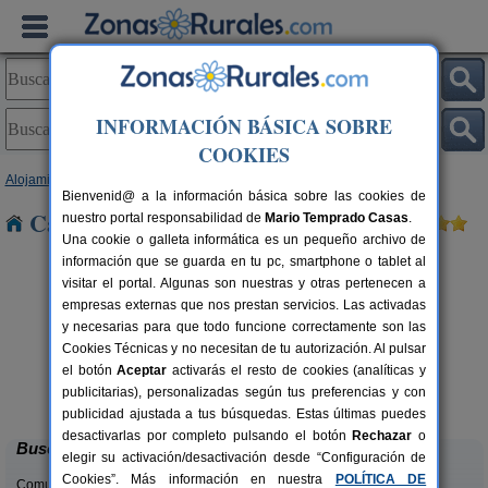
INFORMACIÓN BÁSICA SOBRE
COOKIES
Alojamientos
>
Extremadura
>
Cáceres
> Jaraicejo
Bienvenid@ a la información básica sobre las cookies de
Casas Rurales cerca de Jaraicejo
nuestro portal responsabilidad de
Mario Temprado Casas
.
Una cookie o galleta informática es un pequeño archivo de
información que se guarda en tu pc, smartphone o tablet al
visitar el portal. Algunas son nuestras y otras pertenecen a
empresas externas que nos prestan servicios. Las activadas
y necesarias para que todo funcione correctamente son las
Cookies Técnicas y no necesitan de tu autorización. Al pulsar
el botón
Aceptar
activarás el resto de cookies (analíticas y
Casa Rural Vía de la Plata
rs.
10+3 pers.
publicitarias), personalizadas según tus preferencias y con
 €
28 €
Aldea del Cano (Cáceres)
desde
publicidad ajustada a tus búsquedas. Estas últimas puedes
desactivarlas por completo pulsando el botón
Rechazar
o
Buscar
elegir su activación/desactivación desde “Configuración de
Cookies”. Más información en nuestra
POLÍTICA DE
Comunidades: