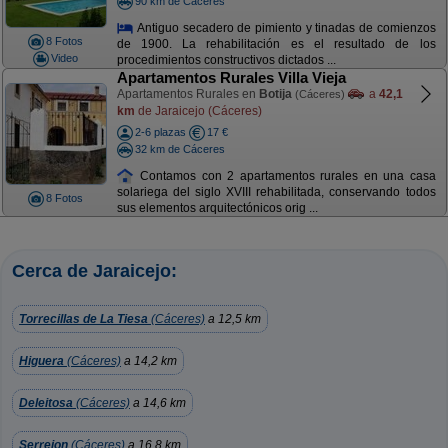
90 km de Cáceres
Antiguo secadero de pimiento y tinadas de comienzos
8 Fotos
de 1900. La rehabilitación es el resultado de los
Video
procedimientos constructivos dictados ...
Apartamentos Rurales Villa Vieja
Apartamentos Rurales en
Botija
a
42,1
(Cáceres)
km
de Jaraicejo (Cáceres)
2-6 plazas
17 €
32 km de Cáceres
Contamos con 2 apartamentos rurales en una casa
solariega del siglo XVIII rehabilitada, conservando todos
8 Fotos
sus elementos arquitectónicos orig ...
Cerca de Jaraicejo:
Torrecillas de La Tiesa
(Cáceres)
a 12,5 km
Higuera
(Cáceres)
a 14,2 km
Deleitosa
(Cáceres)
a 14,6 km
Serrejon
(Cáceres)
a 16,8 km