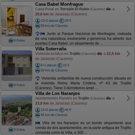
Casa Babel Monfrague
Casa Rural en
Torrejón El Rubio
a
(Cáceres)
20,6 km
de Jaraicejo (Cáceres)
10+2 plazas
29 €
50 km de Cáceres
Junto al Parque Nacional de Monfragüe, rodeada
de una naturaleza exuberante y generosa ha abierto sus
8 Fotos
puertas Casa Babel, un alojamiento de ...
Villa Soterraña
Vivienda turística en
Trujillo
a
22,5 km
(Cáceres)
de Jaraicejo (Cáceres)
6+1 plazas
15 €
50 km de Cáceres
Vivienda unifamiliar de nueva construcción situada en
la Avenida Reina María Cristina, nº 43 de Trujillo
8 Fotos
(Cáceres). Tiene 3 dormitorios ampl ...
Villa de Los Naranjos
Apartamentos Rurales en
Trujillo
a
(Cáceres)
23,8 km
de Jaraicejo (Cáceres)
13+2 plazas
46 €
45 km de Cáceres
Villa de los Naranjos es un bonito alojamiento que
consta de dos apartamentos, en la parte antigua de Trujillo
8 Fotos
conocida como la Villa, a 300 ...