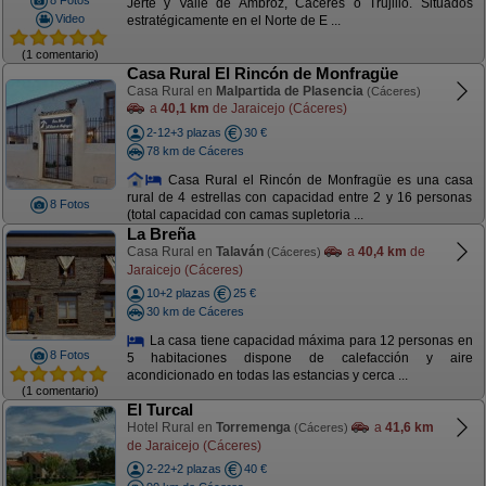
8 Fotos
Jerte y Valle de Ambroz, Cáceres o Trujillo. Situados
Video
estratégicamente en el Norte de E ...
(1 comentario)
Casa Rural El Rincón de Monfragüe
Casa Rural en
Malpartida de Plasencia
(Cáceres)
a
40,1 km
de Jaraicejo (Cáceres)
2-12+3 plazas
30 €
78 km de Cáceres
Casa Rural el Rincón de Monfragüe es una casa
rural de 4 estrellas con capacidad entre 2 y 16 personas
8 Fotos
(total capacidad con camas supletoria ...
La Breña
Casa Rural en
Talaván
a
40,4 km
de
(Cáceres)
Jaraicejo (Cáceres)
10+2 plazas
25 €
30 km de Cáceres
La casa tiene capacidad máxima para 12 personas en
8 Fotos
5 habitaciones dispone de calefacción y aire
acondicionado en todas las estancias y cerca ...
(1 comentario)
El Turcal
Hotel Rural en
Torremenga
a
41,6 km
(Cáceres)
de Jaraicejo (Cáceres)
2-22+2 plazas
40 €