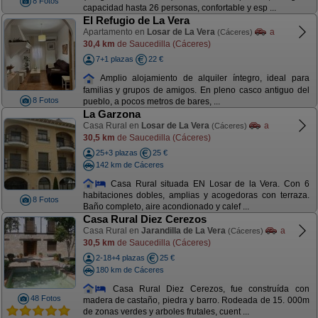
8 Fotos
capacidad hasta 26 personas, confortable y esp ...
El Refugio de La Vera
Apartamento en
Losar de La Vera
a
(Cáceres)
30,4 km
de Saucedilla (Cáceres)
7+1 plazas
22 €
Amplio alojamiento de alquiler íntegro, ideal para
familias y grupos de amigos. En pleno casco antiguo del
8 Fotos
pueblo, a pocos metros de bares, ...
La Garzona
Casa Rural en
Losar de La Vera
a
(Cáceres)
30,5 km
de Saucedilla (Cáceres)
25+3 plazas
25 €
142 km de Cáceres
Casa Rural situada EN Losar de la Vera. Con 6
habitaciones dobles, amplias y acogedoras con terraza.
8 Fotos
Baño completo, aire acondionado y calef ...
Casa Rural Diez Cerezos
Casa Rural en
Jarandilla de La Vera
a
(Cáceres)
30,5 km
de Saucedilla (Cáceres)
2-18+4 plazas
25 €
180 km de Cáceres
Casa Rural Diez Cerezos, fue construída con
48 Fotos
madera de castaño, piedra y barro. Rodeada de 15. 000m
de zonas verdes y arboles frutales, cuent ...