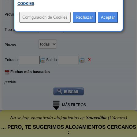
COOKIES
.
Provincias/Islas:
Tipo alquiler:
Plazas:
X
Entrada:
Salida:
Fechas más buscadas
pueblo:
MÁS FILTROS
No se han encontrado alojamientos en
Saucedilla
(Cáceres)
... PERO, TE SUGERIMOS ALOJAMIENTOS CERCANOS
: