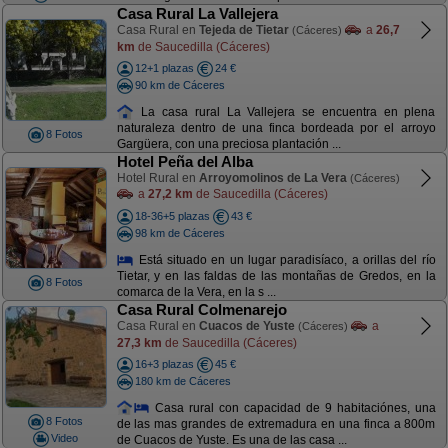
Casa Rural La Vallejera
Casa Rural en
Tejeda de Tietar
a
26,7
(Cáceres)
km
de Saucedilla (Cáceres)
12+1 plazas
24 €
90 km de Cáceres
La casa rural La Vallejera se encuentra en plena
naturaleza dentro de una finca bordeada por el arroyo
8 Fotos
Gargüera, con una preciosa plantación ...
Hotel Peña del Alba
Hotel Rural en
Arroyomolinos de La Vera
(Cáceres)
a
27,2 km
de Saucedilla (Cáceres)
18-36+5 plazas
43 €
98 km de Cáceres
Está situado en un lugar paradisíaco, a orillas del río
Tietar, y en las faldas de las montañas de Gredos, en la
8 Fotos
comarca de la Vera, en la s ...
Casa Rural Colmenarejo
Casa Rural en
Cuacos de Yuste
a
(Cáceres)
27,3 km
de Saucedilla (Cáceres)
16+3 plazas
45 €
180 km de Cáceres
Casa rural con capacidad de 9 habitaciónes, una
8 Fotos
de las mas grandes de extremadura en una finca a 800m
Video
de Cuacos de Yuste. Es una de las casa ...