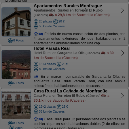
(2 comentarios)
Apartamentos Rurales Monfrague
Apartamentos Rurales en
Torrejón El Rubio
a
29,8 km
de Saucedilla (Cáceres)
(Cáceres)
28 plazas
20 €
55 km de Cáceres
Edificio de nueva construcción de dos plantas, con
4 apartamentos exteriores de dos habitaciones y 2
8 Fotos
apartamentos abuhardillados con una cap ...
Hotel Parada Real
Hotel Rural en
Garganta La Olla
a
30
(Cáceres)
km
de Saucedilla (Cáceres)
18+3 plazas
25 €
80 km de Cáceres
En el marco incomparable de Garganta la Olla, se
encuentra Casa Rural Parada Real, con una amplia
6 Fotos
selección de habitaciones donde descansar ...
Casa Rural La Cañada de Monfragüe
Casa Rural en
Torrejón El Rubio
a
(Cáceres)
30,1 km
de Saucedilla (Cáceres)
12+2 plazas
25 €
35 km de Cáceres
Casa Rural para 12 personas tiene dos plantas y se
8 Fotos
podrán alojar en seis habitaciones dobles (2 de ellas con
Video
hidromasaje y salón), todas equ ...