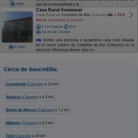
Video
lujo de la tranquilidad y la ...
Casa Rural Amanecer
Casa Rural en
Castañar de Ibor
a
33,6
(Cáceres)
km
de Saucedilla (Cáceres)
2-12+4 plazas
65 €
111 km de Cáceres
Somos una preciosa y acogedora casa rural situada
en el casco urbano de Castañar de Ibor (Cáceres) en la
8 Fotos
sierra de Villuercas-Ibores-Jara cu ...
Cerca de Saucedilla:
Casatejada
(Cáceres)
a 3,9 km
Almaraz
(Cáceres)
a 4,3 km
Belvis de Monroy
(Cáceres)
a 7,2 km
Millanes
(Cáceres)
a 8,3 km
Toril
(Cáceres)
a 10 km