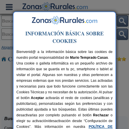
INFORMACIÓN BÁSICA SOBRE
COOKIES
Alojamientos
>
Extremadura
>
Cáceres
> Saucedilla
Bienvenid@ a la información básica sobre las cookies de
Casas Rurales cerca de Saucedilla
nuestro portal responsabilidad de
Mario Temprado Casas
.
Una cookie o galleta informática es un pequeño archivo de
información que se guarda en tu pc, smartphone o tablet al
visitar el portal. Algunas son nuestras y otras pertenecen a
empresas externas que nos prestan servicios. Las activadas
y necesarias para que todo funcione correctamente son las
Cookies Técnicas y no necesitan de tu autorización. Al pulsar
el botón
Aceptar
activarás el resto de cookies (analíticas y
Casa Rural Diez Cerezos
rs.
2-18+4 pers.
publicitarias), personalizadas según tus preferencias y con
 €
25 €
Jarandilla de La Vera (Cáceres)
desde
publicidad ajustada a tus búsquedas. Estas últimas puedes
desactivarlas por completo pulsando el botón
Rechazar
o
Buscar
elegir su activación/desactivación desde “Configuración de
Cookies”. Más información en nuestra
POLÍTICA DE
Comunidades: