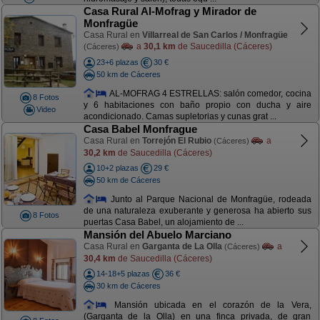
Casa Rural Al-Mofrag y Mirador de
Monfragüe
Casa Rural en
Villarreal de San Carlos / Monfragüe
a
30,1 km
de Saucedilla (Cáceres)
(Cáceres)
23+6 plazas
30 €
50 km de Cáceres
AL-MOFRAG 4 ESTRELLAS: salón comedor, cocina
8 Fotos
y 6 habitaciones con baño propio con ducha y aire
Video
acondicionado. Camas supletorias y cunas grat ...
Casa Babel Monfrague
Casa Rural en
Torrejón El Rubio
a
(Cáceres)
30,2 km
de Saucedilla (Cáceres)
10+2 plazas
29 €
50 km de Cáceres
Junto al Parque Nacional de Monfragüe, rodeada
de una naturaleza exuberante y generosa ha abierto sus
8 Fotos
puertas Casa Babel, un alojamiento de ...
Mansión del Abuelo Marciano
Casa Rural en
Garganta de La Olla
a
(Cáceres)
30,4 km
de Saucedilla (Cáceres)
14-18+5 plazas
36 €
30 km de Cáceres
Mansión ubicada en el corazón de la Vera,
(Garganta de la Olla) en una finca privada, de gran