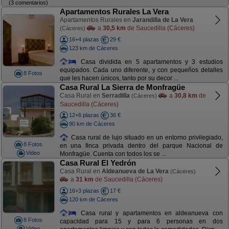
(3 comentarios)
Apartamentos Rurales La Vera
Apartamentos Rurales en
Jarandilla de La Vera
a
30,5 km
de Saucedilla (Cáceres)
(Cáceres)
16+4 plazas
29 €
123 km de Cáceres
Casa dividida en 5 apartamentos y 3 estudios
equipados. Cada uno diferente, y con pequeños detalles
8 Fotos
que les hacen únicos, tanto por su decor ...
Casa Rural La Sierra de Monfragüe
Casa Rural en
Serradilla
a
30,8 km
de
(Cáceres)
Saucedilla (Cáceres)
12+6 plazas
36 €
90 km de Cáceres
Casa rural de lujo situado en un entorno privilegiado,
8 Fotos
en una finca privada dentro del parque Nacional de
Video
Monfragüe. Cuenta con todos los se ...
Casa Rural El Yedrón
Casa Rural en
Aldeanueva de La Vera
(Cáceres)
a
31 km
de Saucedilla (Cáceres)
16+3 plazas
17 €
120 km de Cáceres
Casa rural y apartamentos en aldeanueva con
8 Fotos
capacidad para 15 y para 6 personas en dos
Video