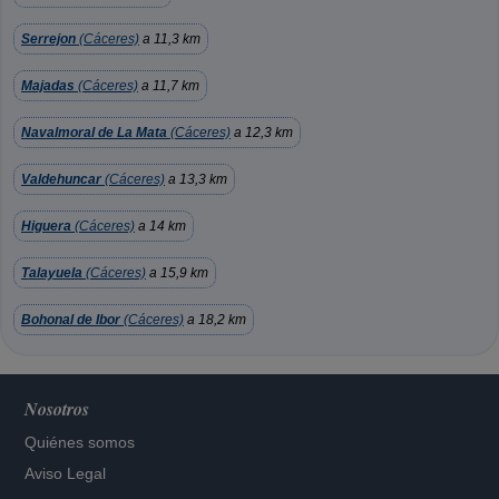
Serrejon
(Cáceres)
a 11,3 km
Majadas
(Cáceres)
a 11,7 km
Navalmoral de La Mata
(Cáceres)
a 12,3 km
Valdehuncar
(Cáceres)
a 13,3 km
Higuera
(Cáceres)
a 14 km
Talayuela
(Cáceres)
a 15,9 km
Bohonal de Ibor
(Cáceres)
a 18,2 km
Nosotros
Quiénes somos
Aviso Legal