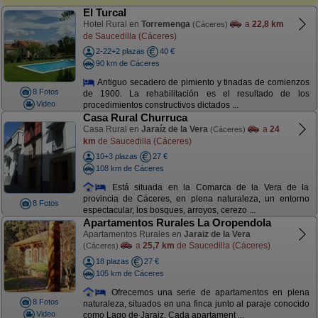
El Turcal
Hotel Rural en
Torremenga
a
22,8 km
(Cáceres)
de Saucedilla (Cáceres)
2-22+2 plazas
40 €
90 km de Cáceres
Antiguo secadero de pimiento y tinadas de comienzos
8 Fotos
de 1900. La rehabilitación es el resultado de los
Video
procedimientos constructivos dictados ...
Casa Rural Churruca
Casa Rural en
Jaraíz de la Vera
a
24
(Cáceres)
km
de Saucedilla (Cáceres)
10+3 plazas
27 €
108 km de Cáceres
Está situada en la Comarca de la Vera de la
provincia de Cáceres, en plena naturaleza, un entorno
8 Fotos
espectacular, los bosques, arroyos, cerezo ...
Apartamentos Rurales La Oropendola
Apartamentos Rurales en
Jaraiz de la Vera
a
25,7 km
de Saucedilla (Cáceres)
(Cáceres)
18 plazas
27 €
105 km de Cáceres
Ofrecemos una serie de apartamentos en plena
8 Fotos
naturaleza, situados en una finca junto al paraje conocido
Video
como Lago de Jaraiz. Cada apartament ...