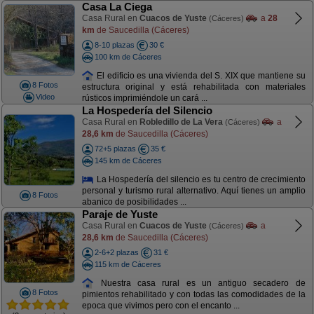
Casa La Ciega
Casa Rural en
Cuacos de Yuste
a
28
(Cáceres)
km
de Saucedilla (Cáceres)
8-10 plazas
30 €
100 km de Cáceres
El edificio es una vivienda del S. XIX que mantiene su
8 Fotos
estructura original y está rehabilitada con materiales
Video
rústicos imprimiéndole un cará ...
La Hospedería del Silencio
Casa Rural en
Robledillo de La Vera
a
(Cáceres)
28,6 km
de Saucedilla (Cáceres)
72+5 plazas
35 €
145 km de Cáceres
La Hospedería del silencio es tu centro de crecimiento
personal y turismo rural alternativo. Aquí tienes un amplio
8 Fotos
abanico de posibilidades ...
Paraje de Yuste
Casa Rural en
Cuacos de Yuste
a
(Cáceres)
28,6 km
de Saucedilla (Cáceres)
2-6+2 plazas
31 €
115 km de Cáceres
Nuestra casa rural es un antiguo secadero de
8 Fotos
pimientos rehabilitado y con todas las comodidades de la
epoca que vivimos pero con el encanto ...