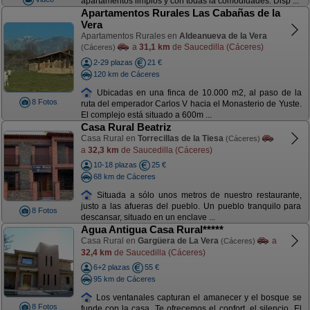
apartamentos limpios y con todas la comodidades. Disp ...
Apartamentos Rurales Las Cabañas de la
Vera
Apartamentos Rurales en
Aldeanueva de la Vera
a
31,1 km
de Saucedilla (Cáceres)
(Cáceres)
2-29 plazas
21 €
120 km de Cáceres
Ubicadas en una finca de 10.000 m2, al paso de la
8 Fotos
ruta del emperador Carlos V hacia el Monasterio de Yuste.
El complejo está situado a 600m ...
Casa Rural Beatriz
Casa Rural en
Torrecillas de la Tiesa
(Cáceres)
a
32,3 km
de Saucedilla (Cáceres)
10-18 plazas
25 €
68 km de Cáceres
Situada a sólo unos metros de nuestro restaurante,
justo a las afueras del pueblo. Un pueblo tranquilo para
8 Fotos
descansar, situado en un enclave ...
Agua Antigua Casa Rural*****
Casa Rural en
Gargüera de La Vera
a
(Cáceres)
32,4 km
de Saucedilla (Cáceres)
6+2 plazas
55 €
95 km de Cáceres
Los ventanales capturan el amanecer y el bosque se
8 Fotos
funde con la casa. Te ofrecemos el confort, el silencio. El