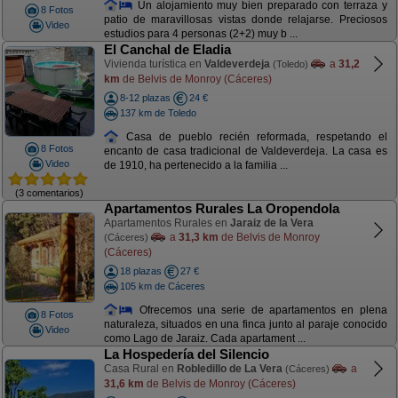
Un alojamiento muy bien preparado con terraza y
8 Fotos
patio de maravillosas vistas donde relajarse. Preciosos
Video
estudios para 4 personas (2+2) muy b ...
El Canchal de Eladia
Vivienda turística en
Valdeverdeja
a
31,2
(Toledo)
km
de Belvis de Monroy (Cáceres)
8-12 plazas
24 €
137 km de Toledo
Casa de pueblo recién reformada, respetando el
8 Fotos
encanto de casa tradicional de Valdeverdeja. La casa es
Video
de 1910, ha pertenecido a la familia ...
(3 comentarios)
Apartamentos Rurales La Oropendola
Apartamentos Rurales en
Jaraiz de la Vera
a
31,3 km
de Belvis de Monroy
(Cáceres)
(Cáceres)
18 plazas
27 €
105 km de Cáceres
Ofrecemos una serie de apartamentos en plena
8 Fotos
naturaleza, situados en una finca junto al paraje conocido
Video
como Lago de Jaraiz. Cada apartament ...
La Hospedería del Silencio
Casa Rural en
Robledillo de La Vera
a
(Cáceres)
31,6 km
de Belvis de Monroy (Cáceres)