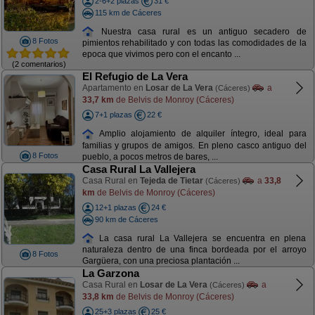
2-6+2 plazas
31 €
115 km de Cáceres
Nuestra casa rural es un antiguo secadero de
8 Fotos
pimientos rehabilitado y con todas las comodidades de la
epoca que vivimos pero con el encanto ...
(2 comentarios)
El Refugio de La Vera
Apartamento en
Losar de La Vera
a
(Cáceres)
33,7 km
de Belvis de Monroy (Cáceres)
7+1 plazas
22 €
Amplio alojamiento de alquiler íntegro, ideal para
familias y grupos de amigos. En pleno casco antiguo del
8 Fotos
pueblo, a pocos metros de bares, ...
Casa Rural La Vallejera
Casa Rural en
Tejeda de Tietar
a
33,8
(Cáceres)
km
de Belvis de Monroy (Cáceres)
12+1 plazas
24 €
90 km de Cáceres
La casa rural La Vallejera se encuentra en plena
naturaleza dentro de una finca bordeada por el arroyo
8 Fotos
Gargüera, con una preciosa plantación ...
La Garzona
Casa Rural en
Losar de La Vera
a
(Cáceres)
33,8 km
de Belvis de Monroy (Cáceres)
25+3 plazas
25 €