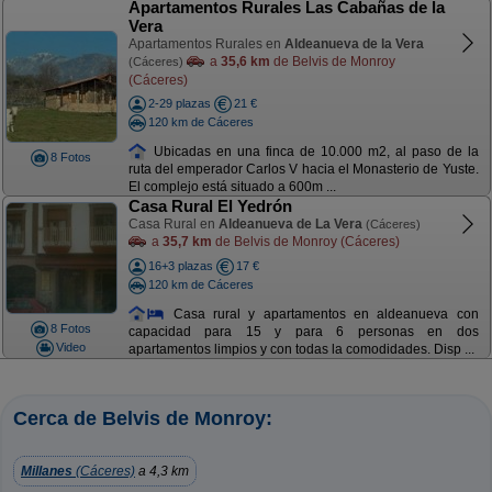
Apartamentos Rurales Las Cabañas de la
Vera
Apartamentos Rurales en
Aldeanueva de la Vera
a
35,6 km
de Belvis de Monroy
(Cáceres)
(Cáceres)
2-29 plazas
21 €
120 km de Cáceres
Ubicadas en una finca de 10.000 m2, al paso de la
8 Fotos
ruta del emperador Carlos V hacia el Monasterio de Yuste.
El complejo está situado a 600m ...
Casa Rural El Yedrón
Casa Rural en
Aldeanueva de La Vera
(Cáceres)
a
35,7 km
de Belvis de Monroy (Cáceres)
16+3 plazas
17 €
120 km de Cáceres
Casa rural y apartamentos en aldeanueva con
8 Fotos
capacidad para 15 y para 6 personas en dos
Video
apartamentos limpios y con todas la comodidades. Disp ...
Cerca de Belvis de Monroy:
Millanes
(Cáceres)
a 4,3 km