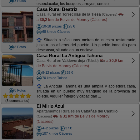
8 Fotos
espectacular, los bosques, arroyos, cerezo ...
Casa Rural Beatriz
Casa Rural en
Torrecillas de la Tiesa
(Cáceres)
a
30,2 km
de Belvis de Monroy (Cáceres)
10-18 plazas
25 €
68 km de Cáceres
Situada a sólo unos metros de nuestro restaurante,
justo a las afueras del pueblo. Un pueblo tranquilo para
8 Fotos
descansar, situado en un enclave ...
Casa Rural La Antigua Tahona
Casa Rural en
Valdeverdeja
a
30,9 km
(Toledo)
de Belvis de Monroy (Cáceres)
8-12 plazas
25 €
70 km de Toledo
La Antigua Tahona es una amplia y acojedora casa,
8 Fotos
situada en un pueblo muy tranquilo de la provincia de
Toledo. Alquiler íntegro y capacidad ...
(3 comentarios)
El Mirlo Azul
Apartamentos Rurales en
Cabañas del Castillo
a
31 km
de Belvis de Monroy
(Cáceres)
(Cáceres)
4+2 plazas
37 €
107 km de Cáceres