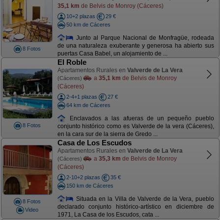
35,1 km
de Belvis de Monroy (Cáceres)
10+2 plazas
29 €
50 km de Cáceres
Junto al Parque Nacional de Monfragüe, rodeada
de una naturaleza exuberante y generosa ha abierto sus
8 Fotos
puertas Casa Babel, un alojamiento de ...
El Roble
Apartamentos Rurales en
Valverde de La Vera
a
35,1 km
de Belvis de Monroy
(Cáceres)
(Cáceres)
2-4+1 plazas
27 €
64 km de Cáceres
Enclavados a las afueras de un pequeño pueblo
8 Fotos
conjunto histórico como es Valverde de la vera (Cáceres),
en la cara sur de la sierra de Gredo ...
Casa de Los Escudos
Apartamentos Rurales en
Valverde de La Vera
a
35,3 km
de Belvis de Monroy
(Cáceres)
(Cáceres)
2-10+2 plazas
35 €
150 km de Cáceres
Situada en la Villa de Valverde de la Vera, pueblo
8 Fotos
declarado conjunto histórico-artístico en diciembre de
Video
1971, La Casa de los Escudos, cata ...