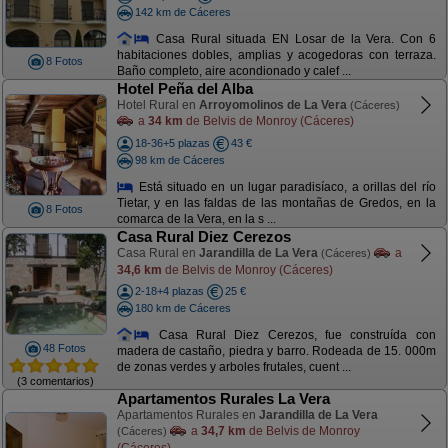
142 km de Cáceres
Casa Rural situada EN Losar de la Vera. Con 6
habitaciones dobles, amplias y acogedoras con terraza.
8 Fotos
Baño completo, aire acondionado y calef ...
Hotel Peña del Alba
Hotel Rural en
Arroyomolinos de La Vera
(Cáceres)
a
34 km
de Belvis de Monroy (Cáceres)
18-36+5 plazas
43 €
98 km de Cáceres
Está situado en un lugar paradisíaco, a orillas del río
Tietar, y en las faldas de las montañas de Gredos, en la
8 Fotos
comarca de la Vera, en la s ...
Casa Rural Diez Cerezos
Casa Rural en
Jarandilla de La Vera
a
(Cáceres)
34,6 km
de Belvis de Monroy (Cáceres)
2-18+4 plazas
25 €
180 km de Cáceres
Casa Rural Diez Cerezos, fue construída con
48 Fotos
madera de castaño, piedra y barro. Rodeada de 15. 000m
de zonas verdes y arboles frutales, cuent ...
(3 comentarios)
Apartamentos Rurales La Vera
Apartamentos Rurales en
Jarandilla de La Vera
a
34,7 km
de Belvis de Monroy
(Cáceres)
(Cáceres)