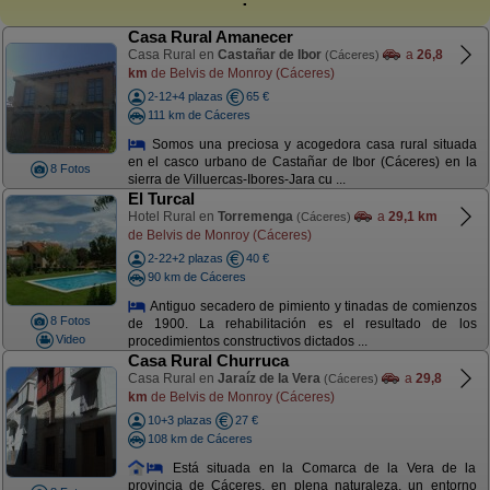
Casa Rural Amanecer
Casa Rural en
Castañar de Ibor
a
26,8
(Cáceres)
km
de Belvis de Monroy (Cáceres)
2-12+4 plazas
65 €
111 km de Cáceres
Somos una preciosa y acogedora casa rural situada
en el casco urbano de Castañar de Ibor (Cáceres) en la
8 Fotos
sierra de Villuercas-Ibores-Jara cu ...
El Turcal
Hotel Rural en
Torremenga
a
29,1 km
(Cáceres)
de Belvis de Monroy (Cáceres)
2-22+2 plazas
40 €
90 km de Cáceres
Antiguo secadero de pimiento y tinadas de comienzos
8 Fotos
de 1900. La rehabilitación es el resultado de los
Video
procedimientos constructivos dictados ...
Casa Rural Churruca
Casa Rural en
Jaraíz de la Vera
a
29,8
(Cáceres)
km
de Belvis de Monroy (Cáceres)
10+3 plazas
27 €
108 km de Cáceres
Está situada en la Comarca de la Vera de la
provincia de Cáceres, en plena naturaleza, un entorno