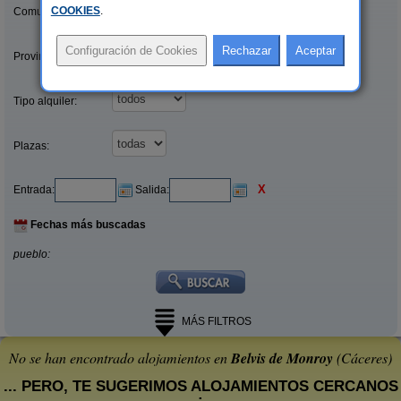
COOKIES
.
Comunidades:
Provincias/Islas:
Tipo alquiler:
Plazas:
X
Entrada:
Salida:
Fechas más buscadas
pueblo:
MÁS FILTROS
No se han encontrado alojamientos en
Belvis de Monroy
(Cáceres)
... PERO, TE SUGERIMOS ALOJAMIENTOS CERCANOS
: