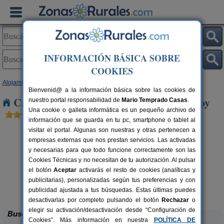
INFORMACIÓN BÁSICA SOBRE
COOKIES
Alojamientos
>
Extremadura
>
Cáceres
> Belvis de Monroy
Bienvenid@ a la información básica sobre las cookies de
Casas Rurales cerca de Belvis de Monroy
nuestro portal responsabilidad de
Mario Temprado Casas
.
Una cookie o galleta informática es un pequeño archivo de
información que se guarda en tu pc, smartphone o tablet al
visitar el portal. Algunas son nuestras y otras pertenecen a
empresas externas que nos prestan servicios. Las activadas
y necesarias para que todo funcione correctamente son las
Cookies Técnicas y no necesitan de tu autorización. Al pulsar
el botón
Aceptar
activarás el resto de cookies (analíticas y
publicitarias), personalizadas según tus preferencias y con
La Cabaña Romántica del Llano
rs.
2+1 pers.
 €
33 €
publicidad ajustada a tus búsquedas. Estas últimas puedes
La Aceña de la Borrega (Cáceres)
desde
desactivarlas por completo pulsando el botón
Rechazar
o
elegir su activación/desactivación desde “Configuración de
Buscar
Cookies”. Más información en nuestra
POLÍTICA DE