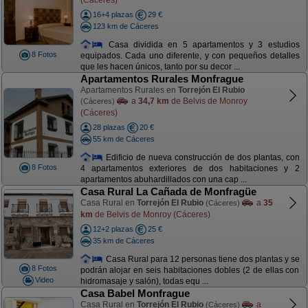
16+4 plazas
29 €
123 km de Cáceres
Casa dividida en 5 apartamentos y 3 estudios
8 Fotos
equipados. Cada uno diferente, y con pequeños detalles
que les hacen únicos, tanto por su decor ...
Apartamentos Rurales Monfrague
Apartamentos Rurales en
Torrejón El Rubio
a
34,7 km
de Belvis de Monroy
(Cáceres)
(Cáceres)
28 plazas
20 €
55 km de Cáceres
Edificio de nueva construcción de dos plantas, con
8 Fotos
4 apartamentos exteriores de dos habitaciones y 2
apartamentos abuhardillados con una cap ...
Casa Rural La Cañada de Monfragüe
Casa Rural en
Torrejón El Rubio
a
35
(Cáceres)
km
de Belvis de Monroy (Cáceres)
12+2 plazas
25 €
35 km de Cáceres
Casa Rural para 12 personas tiene dos plantas y se
8 Fotos
podrán alojar en seis habitaciones dobles (2 de ellas con
Video
hidromasaje y salón), todas equ ...
Casa Babel Monfrague
Casa Rural en
Torrejón El Rubio
a
(Cáceres)