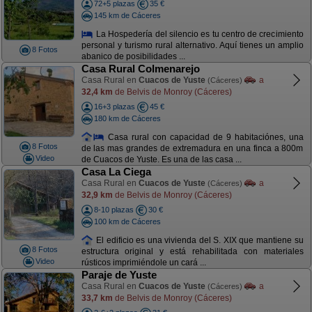
72+5 plazas
35 €
145 km de Cáceres
La Hospedería del silencio es tu centro de crecimiento
personal y turismo rural alternativo. Aquí tienes un amplio
8 Fotos
abanico de posibilidades ...
Casa Rural Colmenarejo
Casa Rural en
Cuacos de Yuste
a
(Cáceres)
32,4 km
de Belvis de Monroy (Cáceres)
16+3 plazas
45 €
180 km de Cáceres
Casa rural con capacidad de 9 habitaciónes, una
8 Fotos
de las mas grandes de extremadura en una finca a 800m
Video
de Cuacos de Yuste. Es una de las casa ...
Casa La Ciega
Casa Rural en
Cuacos de Yuste
a
(Cáceres)
32,9 km
de Belvis de Monroy (Cáceres)
8-10 plazas
30 €
100 km de Cáceres
El edificio es una vivienda del S. XIX que mantiene su
8 Fotos
estructura original y está rehabilitada con materiales
Video
rústicos imprimiéndole un cará ...
Paraje de Yuste
Casa Rural en
Cuacos de Yuste
a
(Cáceres)
33,7 km
de Belvis de Monroy (Cáceres)