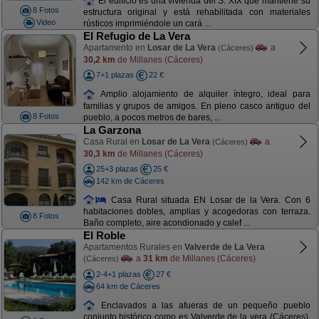
El edificio es una vivienda del S. XIX que mantiene su
8 Fotos
estructura original y está rehabilitada con materiales
Video
rústicos imprimiéndole un cará ...
El Refugio de La Vera
Apartamento en
Losar de La Vera
a
(Cáceres)
30,2 km
de Millanes (Cáceres)
7+1 plazas
22 €
Amplio alojamiento de alquiler íntegro, ideal para
familias y grupos de amigos. En pleno casco antiguo del
8 Fotos
pueblo, a pocos metros de bares, ...
La Garzona
Casa Rural en
Losar de La Vera
a
(Cáceres)
30,3 km
de Millanes (Cáceres)
25+3 plazas
25 €
142 km de Cáceres
Casa Rural situada EN Losar de la Vera. Con 6
habitaciones dobles, amplias y acogedoras con terraza.
8 Fotos
Baño completo, aire acondionado y calef ...
El Roble
Apartamentos Rurales en
Valverde de La Vera
a
31 km
de Millanes (Cáceres)
(Cáceres)
2-4+1 plazas
27 €
64 km de Cáceres
Enclavados a las afueras de un pequeño pueblo
conjunto histórico como es Valverde de la vera (Cáceres),