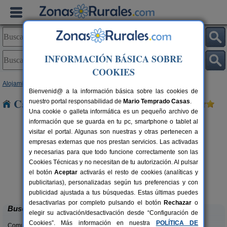
INFORMACIÓN BÁSICA SOBRE
COOKIES
Alojamientos
>
Extremadura
>
Cáceres
> Millanes
Bienvenid@ a la información básica sobre las cookies de
Casas Rurales cerca de Millanes
nuestro portal responsabilidad de
Mario Temprado Casas
.
Una cookie o galleta informática es un pequeño archivo de
información que se guarda en tu pc, smartphone o tablet al
visitar el portal. Algunas son nuestras y otras pertenecen a
empresas externas que nos prestan servicios. Las activadas
y necesarias para que todo funcione correctamente son las
Cookies Técnicas y no necesitan de tu autorización. Al pulsar
el botón
Aceptar
activarás el resto de cookies (analíticas y
Casa Rural Diez Cerezos
rs.
2-18+4 pers.
publicitarias), personalizadas según tus preferencias y con
 €
25 €
Jarandilla de La Vera (Cáceres)
desde
publicidad ajustada a tus búsquedas. Estas últimas puedes
desactivarlas por completo pulsando el botón
Rechazar
o
Buscar
elegir su activación/desactivación desde “Configuración de
Cookies”. Más información en nuestra
POLÍTICA DE
Comunidades: