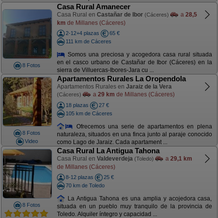
Casa Rural Amanecer
Casa Rural en
Castañar de Ibor
a
28,5
(Cáceres)
km
de Millanes (Cáceres)
2-12+4 plazas
65 €
111 km de Cáceres
Somos una preciosa y acogedora casa rural situada
en el casco urbano de Castañar de Ibor (Cáceres) en la
8 Fotos
sierra de Villuercas-Ibores-Jara cu ...
Apartamentos Rurales La Oropendola
Apartamentos Rurales en
Jaraiz de la Vera
a
29 km
de Millanes (Cáceres)
(Cáceres)
18 plazas
27 €
105 km de Cáceres
Ofrecemos una serie de apartamentos en plena
8 Fotos
naturaleza, situados en una finca junto al paraje conocido
Video
como Lago de Jaraiz. Cada apartament ...
Casa Rural La Antigua Tahona
Casa Rural en
Valdeverdeja
a
29,1 km
(Toledo)
de Millanes (Cáceres)
8-12 plazas
25 €
70 km de Toledo
La Antigua Tahona es una amplia y acojedora casa,
8 Fotos
situada en un pueblo muy tranquilo de la provincia de
Toledo. Alquiler íntegro y capacidad ...