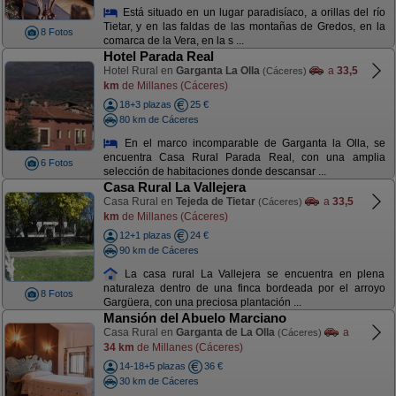
Está situado en un lugar paradisíaco, a orillas del río
Tietar, y en las faldas de las montañas de Gredos, en la
8 Fotos
comarca de la Vera, en la s ...
Hotel Parada Real
Hotel Rural en
Garganta La Olla
a
33,5
(Cáceres)
km
de Millanes (Cáceres)
18+3 plazas
25 €
80 km de Cáceres
En el marco incomparable de Garganta la Olla, se
encuentra Casa Rural Parada Real, con una amplia
6 Fotos
selección de habitaciones donde descansar ...
Casa Rural La Vallejera
Casa Rural en
Tejeda de Tietar
a
33,5
(Cáceres)
km
de Millanes (Cáceres)
12+1 plazas
24 €
90 km de Cáceres
La casa rural La Vallejera se encuentra en plena
naturaleza dentro de una finca bordeada por el arroyo
8 Fotos
Gargüera, con una preciosa plantación ...
Mansión del Abuelo Marciano
Casa Rural en
Garganta de La Olla
a
(Cáceres)
34 km
de Millanes (Cáceres)
14-18+5 plazas
36 €
30 km de Cáceres