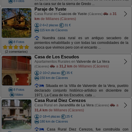
8 Fotos
en la cara sur de la sierra de Gredo ...
Paraje de Yuste
Casa Rural en
Cuacos de Yuste
a
31
(Cáceres)
km
de Millanes (Cáceres)
2-6+2 plazas
31 €
115 km de Cáceres
Nuestra casa rural es un antiguo secadero de
8 Fotos
pimientos rehabilitado y con todas las comodidades de la
epoca que vivimos pero con el encanto ...
(2 comentarios)
Casa de Los Escudos
Apartamentos Rurales en
Valverde de La Vera
a
31,2 km
de Millanes (Cáceres)
(Cáceres)
2-10+2 plazas
35 €
150 km de Cáceres
Situada en la Villa de Valverde de la Vera, pueblo
8 Fotos
declarado conjunto histórico-artístico en diciembre de
Video
1971, La Casa de los Escudos, cata ...
Casa Rural Diez Cerezos
Casa Rural en
Jarandilla de La Vera
a
(Cáceres)
31,4 km
de Millanes (Cáceres)
2-18+4 plazas
25 €
180 km de Cáceres
Casa Rural Diez Cerezos, fue construída con