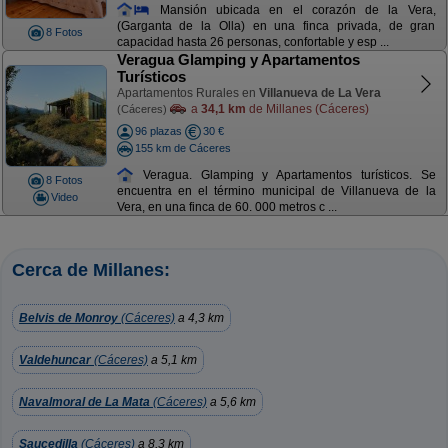
Mansión ubicada en el corazón de la Vera,
(Garganta de la Olla) en una finca privada, de gran
8 Fotos
capacidad hasta 26 personas, confortable y esp ...
Veragua Glamping y Apartamentos
Turísticos
Apartamentos Rurales en
Villanueva de La Vera
a
34,1 km
de Millanes (Cáceres)
(Cáceres)
96 plazas
30 €
155 km de Cáceres
Veragua. Glamping y Apartamentos turísticos. Se
8 Fotos
encuentra en el término municipal de Villanueva de la
Video
Vera, en una finca de 60. 000 metros c ...
Cerca de Millanes:
Belvis de Monroy
(Cáceres)
a 4,3 km
Valdehuncar
(Cáceres)
a 5,1 km
Navalmoral de La Mata
(Cáceres)
a 5,6 km
Saucedilla
(Cáceres)
a 8,3 km