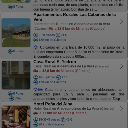
El Calambuco dispone de 12 apartamentos para 4
personas cada uno, de una planta, construidos en rústico
8 Fotos
con buena terminación. Constan de sa ...
Apartamentos Rurales Las Cabañas de la
Vera
Apartamentos Rurales en
Aldeanueva de la Vera
a
32,6 km
de Millanes (Cáceres)
(Cáceres)
2-29 plazas
21 €
120 km de Cáceres
Ubicadas en una finca de 10.000 m2, al paso de la
8 Fotos
ruta del emperador Carlos V hacia el Monasterio de Yuste.
El complejo está situado a 600m ...
Casa Rural El Yedrón
Casa Rural en
Aldeanueva de La Vera
(Cáceres)
a
32,8 km
de Millanes (Cáceres)
16+3 plazas
17 €
120 km de Cáceres
Casa rural y apartamentos en aldeanueva con
8 Fotos
capacidad para 15 y para 6 personas en dos
Video
apartamentos limpios y con todas la comodidades. Disp ...
Hotel Peña del Alba
Hotel Rural en
Arroyomolinos de La Vera
(Cáceres)
a
33 km
de Millanes (Cáceres)
18-36+5 plazas
43 €
98 km de Cáceres