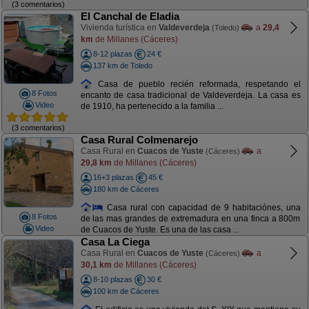
(3 comentarios)
El Canchal de Eladia
Vivienda turística en
Valdeverdeja
a
29,4
(Toledo)
km
de Millanes (Cáceres)
8-12 plazas
24 €
137 km de Toledo
Casa de pueblo recién reformada, respetando el
8 Fotos
encanto de casa tradicional de Valdeverdeja. La casa es
Video
de 1910, ha pertenecido a la familia ...
(3 comentarios)
Casa Rural Colmenarejo
Casa Rural en
Cuacos de Yuste
a
(Cáceres)
29,8 km
de Millanes (Cáceres)
16+3 plazas
45 €
180 km de Cáceres
Casa rural con capacidad de 9 habitaciónes, una
8 Fotos
de las mas grandes de extremadura en una finca a 800m
Video
de Cuacos de Yuste. Es una de las casa ...
Casa La Ciega
Casa Rural en
Cuacos de Yuste
a
(Cáceres)
30,1 km
de Millanes (Cáceres)
8-10 plazas
30 €
100 km de Cáceres