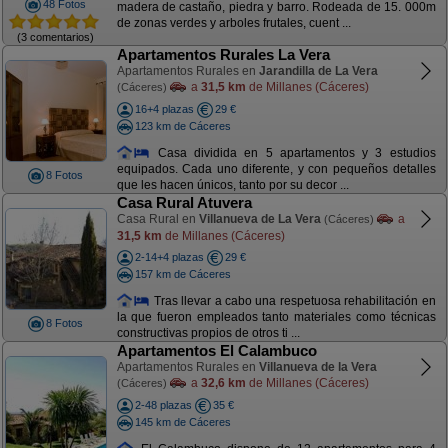
48 Fotos
madera de castaño, piedra y barro. Rodeada de 15. 000m
de zonas verdes y arboles frutales, cuent ...
(3 comentarios)
Apartamentos Rurales La Vera
Apartamentos Rurales en
Jarandilla de La Vera
a
31,5 km
de Millanes (Cáceres)
(Cáceres)
16+4 plazas
29 €
123 km de Cáceres
Casa dividida en 5 apartamentos y 3 estudios
equipados. Cada uno diferente, y con pequeños detalles
8 Fotos
que les hacen únicos, tanto por su decor ...
Casa Rural Atuvera
Casa Rural en
Villanueva de La Vera
a
(Cáceres)
31,5 km
de Millanes (Cáceres)
2-14+4 plazas
29 €
157 km de Cáceres
Tras llevar a cabo una respetuosa rehabilitación en
la que fueron empleados tanto materiales como técnicas
8 Fotos
constructivas propios de otros ti ...
Apartamentos El Calambuco
Apartamentos Rurales en
Villanueva de la Vera
a
32,6 km
de Millanes (Cáceres)
(Cáceres)
2-48 plazas
35 €
145 km de Cáceres