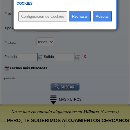
COOKIES
.
Provincias/Islas:
Tipo alquiler:
Plazas:
X
Entrada:
Salida:
Fechas más buscadas
pueblo:
MÁS FILTROS
No se han encontrado alojamientos en
Millanes
(Cáceres)
... PERO, TE SUGERIMOS ALOJAMIENTOS CERCANOS
: