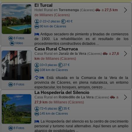
El Turcal
Hotel Rural en
Torremenga
a
27,5 km
(Cáceres)
de Millanes (Cáceres)
2-22+2 plazas
40 €
90 km de Cáceres
Antiguo secadero de pimiento y tinadas de comienzos
8 Fotos
de 1900. La rehabilitación es el resultado de los
Video
procedimientos constructivos dictados ...
Casa Rural Churruca
Casa Rural en
Jaraíz de la Vera
a
27,6
(Cáceres)
km
de Millanes (Cáceres)
10+3 plazas
27 €
108 km de Cáceres
Está situada en la Comarca de la Vera de la
provincia de Cáceres, en plena naturaleza, un entorno
8 Fotos
espectacular, los bosques, arroyos, cerezo ...
La Hospedería del Silencio
Casa Rural en
Robledillo de La Vera
a
(Cáceres)
27,9 km
de Millanes (Cáceres)
72+5 plazas
35 €
145 km de Cáceres
La Hospedería del silencio es tu centro de crecimiento
personal y turismo rural alternativo. Aquí tienes un amplio
8 Fotos
abanico de posibilidades ...