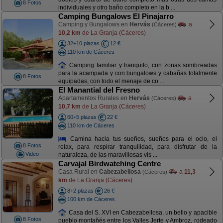
8 Fotos
individuales y otro baño completo en la b ...
Camping Bungalows El Pinajarro
Camping y Bungalows en
Hervás
a
(Cáceres)
10,2 km
de La Granja (Cáceres)
32+10 plazas
12 €
110 km de Cáceres
Camping familiar y tranquilo, con zonas sombreadas
para la acampada y con bungalows y cabañas totalmente
8 Fotos
equipadas, con todo el menaje de co ...
El Manantial del Fresno
Apartamentos Rurales en
Hervás
a
(Cáceres)
10,7 km
de La Granja (Cáceres)
60+5 plazas
22 €
110 km de Cáceres
Camina hacia tus sueños, sueños para el ocio, el
8 Fotos
relax, para respirar tranquilidad, para disfrutar de la
Video
naturaleza, de las maravillosas vis ...
Carvajal Birdwatching Centre
Casa Rural en
Cabezabellosa
a
11,3
(Cáceres)
km
de La Granja (Cáceres)
8+2 plazas
26 €
100 km de Cáceres
Casa del S. XVI en Cabezabellosa, un bello y apacible
8 Fotos
pueblo montañés entre los Valles Jerte y Ambroz, rodeado