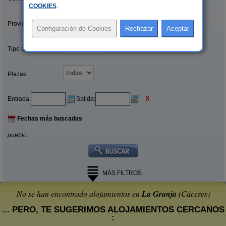
COOKIES
.
Provincias/Islas:
Tipo alquiler:
Plazas:
X
Entrada:
Salida:
Fechas más buscadas
pueblo:
MÁS FILTROS
No se han encontrado alojamientos en
La Granja
(Cáceres)
... PERO, TE SUGERIMOS ALOJAMIENTOS CERCANOS
: