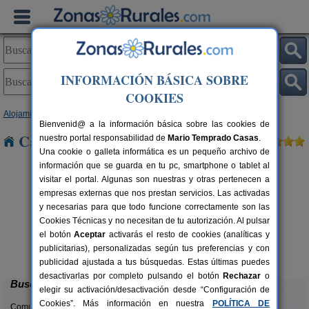
INFORMACIÓN BÁSICA SOBRE
COOKIES
Alojamientos
>
Extremadura
>
Cáceres
> La Granja
Bienvenid@ a la información básica sobre las cookies de
Casas Rurales cerca de La Granja
nuestro portal responsabilidad de
Mario Temprado Casas
.
Una cookie o galleta informática es un pequeño archivo de
información que se guarda en tu pc, smartphone o tablet al
visitar el portal. Algunas son nuestras y otras pertenecen a
empresas externas que nos prestan servicios. Las activadas
y necesarias para que todo funcione correctamente son las
Cookies Técnicas y no necesitan de tu autorización. Al pulsar
rs.
el botón
Aceptar
activarás el resto de cookies (analíticas y
 €
La Cabaña Romántica del Llano
2+1 pers.
publicitarias), personalizadas según tus preferencias y con
33 €
La Aceña de la Borrega (Cáceres)
desde
publicidad ajustada a tus búsquedas. Estas últimas puedes
desactivarlas por completo pulsando el botón
Rechazar
o
Buscar
elegir su activación/desactivación desde “Configuración de
Cookies”. Más información en nuestra
POLÍTICA DE
Comunidades: