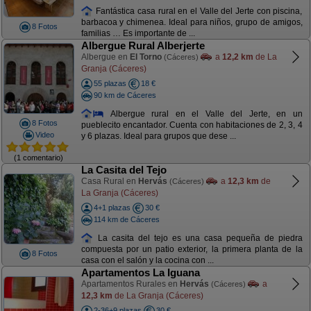
Fantástica casa rural en el Valle del Jerte con piscina,
barbacoa y chimenea. Ideal para niños, grupo de amigos,
8 Fotos
familias … Es importante de ...
Albergue Rural Alberjerte
Albergue en
El Torno
a
12,2 km
de La
(Cáceres)
Granja (Cáceres)
55 plazas
18 €
90 km de Cáceres
Albergue rural en el Valle del Jerte, en un
8 Fotos
pueblecito encantador. Cuenta con habitaciones de 2, 3, 4
Video
y 6 plazas. Ideal para grupos que dese ...
(1 comentario)
La Casita del Tejo
Casa Rural en
Hervás
a
12,3 km
de
(Cáceres)
La Granja (Cáceres)
4+1 plazas
30 €
114 km de Cáceres
La casita del tejo es una casa pequeña de piedra
compuesta por un patio exterior, la primera planta de la
8 Fotos
casa con el salón y la cocina con ...
Apartamentos La Iguana
Apartamentos Rurales en
Hervás
a
(Cáceres)
12,3 km
de La Granja (Cáceres)
2-36+9 plazas
30 €