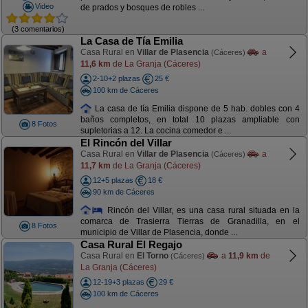
Video
de prados y bosques de robles ...
(3 comentarios)
La Casa de Tía Emilia
Casa Rural en
Villar de Plasencia
a
(Cáceres)
11,6 km
de La Granja (Cáceres)
2-10+2 plazas
25 €
100 km de Cáceres
La casa de tía Emilia dispone de 5 hab. dobles con 4
baños completos, en total 10 plazas ampliable con
8 Fotos
supletorias a 12. La cocina comedor e ...
El Rincón del Villar
Casa Rural en
Villar de Plasencia
a
(Cáceres)
11,7 km
de La Granja (Cáceres)
12+5 plazas
18 €
90 km de Cáceres
Rincón del Villar, es una casa rural situada en la
comarca de Trasierra Tierras de Granadilla, en el
8 Fotos
municipio de Villar de Plasencia, donde ...
Casa Rural El Regajo
Casa Rural en
El Torno
a
11,9 km
de
(Cáceres)
La Granja (Cáceres)
12-19+3 plazas
29 €
100 km de Cáceres