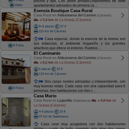
8 Fotos
piscina y spa. Con jardín privado:Disponemos de siete
Video
apartamentos adosados de primera ca ...
Esencia Boutique Casa Rural
Casa Rural en
Aldeanueva del Camino
(Cáceres)
a
5,4 km
de La Granja (Cáceres)
8+5 plazas
37 €
110 km de Cáceres
Casa especial, donde la esencia de la misma son
sus estancias, el ambiente hogareño y los grandes
8 Fotos
atractivos que ofrece el entorno. Pueblos ...
El Caminante
Casa Rural en
Aldeanueva del Camino
(Cáceres)
a
6,2 km
de La Granja (Cáceres)
6 plazas
25 €
125 km de Cáceres
Dos casas rurales adosadas y independiente, con
muy buenas vistas. Cada casa con una capacidad para 6
8 Fotos
personas, tres habitaciones con tres c ...
Casa Mario
Casa Rural en
Lagunilla
a
9,8 km
de
(Salamanca)
La Granja (Cáceres)
4-6 plazas
16 €
97 km de Salamanca
Casa rural muy acogedora con dos habitaciones
dobles y cuarto de baño completo más otras dos camas