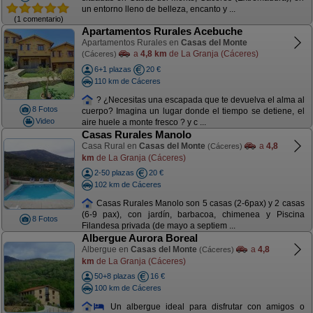
un entorno lleno de belleza, encanto y ...
(1 comentario)
Apartamentos Rurales Acebuche
Apartamentos Rurales en
Casas del Monte
a
4,8 km
de La Granja (Cáceres)
(Cáceres)
6+1 plazas
20 €
110 km de Cáceres
? ¿Necesitas una escapada que te devuelva el alma al
8 Fotos
cuerpo? Imagina un lugar donde el tiempo se detiene, el
Video
aire huele a monte fresco ? y c ...
Casas Rurales Manolo
Casa Rural en
Casas del Monte
a
4,8
(Cáceres)
km
de La Granja (Cáceres)
2-50 plazas
20 €
102 km de Cáceres
Casas Rurales Manolo son 5 casas (2-6pax) y 2 casas
(6-9 pax), con jardín, barbacoa, chimenea y Piscina
8 Fotos
Filandesa privada (de mayo a septiem ...
Albergue Aurora Boreal
Albergue en
Casas del Monte
a
4,8
(Cáceres)
km
de La Granja (Cáceres)
50+8 plazas
16 €
100 km de Cáceres
Un albergue ideal para disfrutar con amigos o