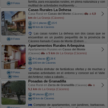
familia, para escapadas rurales, en plena naturaleza y con
8 Fotos
multitud de actividades mulitaventu ...
Casas Rurales La Dehesa
Casa Rural en
Casas del Monte
a
4,9
(Cáceres)
km
de La Granja (Cáceres)
12+1 plazas
15 €
90 km de Cáceres
Las casas rurales La dehesa son dos casas que se
encuentran en un pueblo pequeñito de la provincia de
8 Fotos
Cáceres llamado Casas de Monte (Extrem ...
Apartamentos Rurales Arbequina
Apartamentos Rurales en
Casas del Monte
a
5 km
de La Granja (Cáceres)
(Cáceres)
4+1 plazas
26 €
100 km de Cáceres
Podrás disfrutar de fantásticas ofertas y de muchas y
8 Fotos
variadas actividades en el entorno y conocer así el Valle
Video
del Ambroz: rutas a caballo, ...
Posadas de Granadilla
Casa Rural en
Zarza de Granadilla
a
(Cáceres)
5,1 km
de La Granja (Cáceres)
48 plazas
20 €
90 km de Cáceres
Complejo de apartamentos, con jandines, barbacoas,