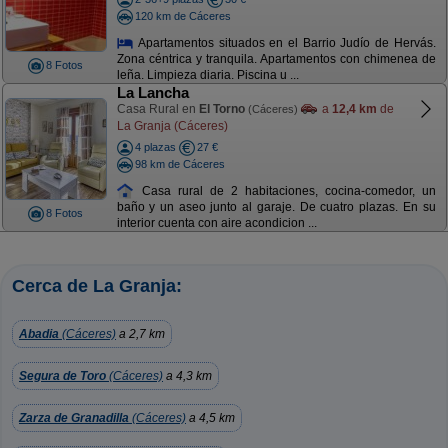
120 km de Cáceres
Apartamentos situados en el Barrio Judío de Hervás.
Zona céntrica y tranquila. Apartamentos con chimenea de
8 Fotos
leña. Limpieza diaria. Piscina u ...
La Lancha
Casa Rural en
El Torno
a
12,4 km
de
(Cáceres)
La Granja (Cáceres)
4 plazas
27 €
98 km de Cáceres
Casa rural de 2 habitaciones, cocina-comedor, un
baño y un aseo junto al garaje. De cuatro plazas. En su
8 Fotos
interior cuenta con aire acondicion ...
Cerca de La Granja:
Abadia
(Cáceres)
a 2,7 km
Segura de Toro
(Cáceres)
a 4,3 km
Zarza de Granadilla
(Cáceres)
a 4,5 km