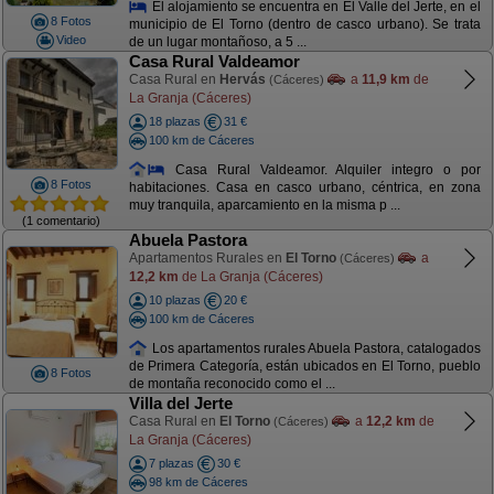
El alojamiento se encuentra en El Valle del Jerte, en el
8 Fotos
municipio de El Torno (dentro de casco urbano). Se trata
Video
de un lugar montañoso, a 5 ...
Casa Rural Valdeamor
Casa Rural en
Hervás
a
11,9 km
de
(Cáceres)
La Granja (Cáceres)
18 plazas
31 €
100 km de Cáceres
Casa Rural Valdeamor. Alquiler integro o por
8 Fotos
habitaciones. Casa en casco urbano, céntrica, en zona
muy tranquila, aparcamiento en la misma p ...
(1 comentario)
Abuela Pastora
Apartamentos Rurales en
El Torno
a
(Cáceres)
12,2 km
de La Granja (Cáceres)
10 plazas
20 €
100 km de Cáceres
Los apartamentos rurales Abuela Pastora, catalogados
de Primera Categoría, están ubicados en El Torno, pueblo
8 Fotos
de montaña reconocido como el ...
Villa del Jerte
Casa Rural en
El Torno
a
12,2 km
de
(Cáceres)
La Granja (Cáceres)
7 plazas
30 €
98 km de Cáceres